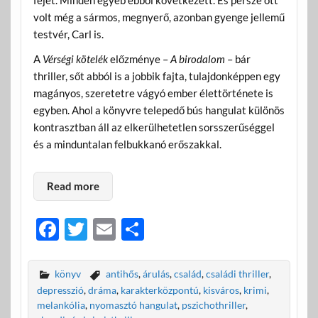
volt még a sármos, megnyerő, azonban gyenge jellemű
testvér, Carl is.
A
Vérségi kötelék
előzménye –
A birodalom
– bár
thriller, sőt abból is a jobbik fajta, tulajdonképpen egy
magányos, szeretetre vágyó ember élettörténete is
egyben. Ahol a könyvre telepedő bús hangulat különös
kontrasztban áll az elkerülhetetlen sorsszerűséggel
és a minduntalan felbukkanó erőszakkal.
Read more
F
T
E
O
ac
w
m
ss
e
itt
ail
za
könyv
antihős
,
árulás
,
család
,
családi thriller
,
b
er
m
depresszió
,
dráma
,
karakterközpontú
,
kisváros
,
krimi
,
melankólia
,
nyomasztó hangulat
,
pszichothriller
,