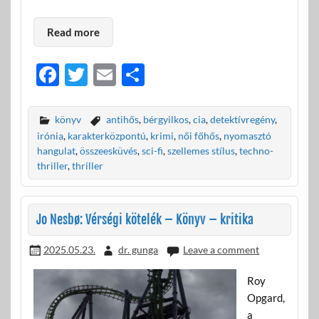
Read more
F
T
E
O
ac
w
m
ss
e
itt
ail
za
könyv
antihős
,
bérgyilkos
,
cia
,
detektívregény
,
b
er
m
irónia
,
karakterközpontú
,
krimi
,
női főhős
,
nyomasztó
hangulat
,
összeesküvés
,
sci-fi
,
szellemes stílus
,
techno-
o
e
thriller
,
thriller
o
g
k
Jo Nesbø: Vérségi kötelék – Könyv – kritika
2025.05.23.
dr. gunga
Leave a comment
Roy
Opgard,
a