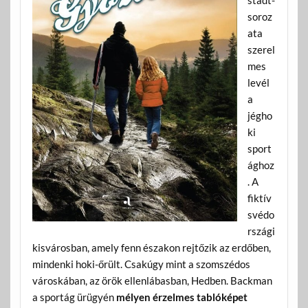
stadt-
soroz
ata
szerel
mes
levél
a
jégho
ki
sport
ághoz
. A
fiktív
svédo
rszági
kisvárosban, amely fenn északon rejtőzik az erdőben,
mindenki hoki-őrült. Csakúgy mint a szomszédos
városkában, az örök ellenlábasban, Hedben. Backman
a sportág ürügyén
mélyen érzelmes tablóképet