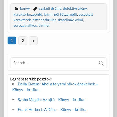
ac
w
m
ss
e
itt
ail
za
könyv
családi dráma
,
detektívregény
,
b
er
m
karakterközpontú
,
krimi
,
női főszereplő
,
összetett
karakterek
,
pszichothriller
,
skandináv krimi
,
o
e
sorozatgyilkos
,
thriller
o
g
k
1
2
»
Legnépszerűbb posztok:
Delia Owens: Ahol a folyami rákok énekelnek –
Könyv – kritika
Szabó Magda: Az ajtó – Könyv – kritika
Frank Herbert: A Dűne – Könyv – kritika