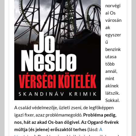
norvégi
ai Os
városán
ak
egyszer
ű
benzink
utasa
több
annál,
mint
akinek
látszik.
Sokkal.
A család védelmezője, üzleti zseni, de legfőképpen
igazi fixer, azaz problémamegoldó.
Probléma pedig,
nos, hát az akad Os-ban dögivel. Az Opgard-fivérek
múltja (és jelene) erőszaktól terhes (
lásd:
A