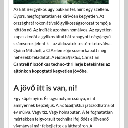
Az Elit Bérgyilkos úgy bukkan fel, mint egy szellem.
Gyors, megfoghatatlan és kirívóan kegyetlen. Az
országhatárokon átívelő gyilkosságsorozat tempója
nőttön nő. Az indíték azonban homályos. Az egyetlen
kapaszkodót a gyilkos által hátrahagyott négyjegyű
számsorok jelentik – az áldozatok testére tetoválva.
Quinn Mitchell, a CIA elemzője sosem kapott még
nehezebb feladatot. A
Hatáseffektus
, Christian
Cantrell filozófikus techno-thrillerje betekintés az
ajtónkon kopogtató kegyetlen jövőbe.
A jövő itt is van, ni!
Egy köpésnyire. És ugyanolyan csúnya, mint
amilyennek képzeljük. A
Hatáseffektus
játszódhatna öt
év múlva. Vagy tíz. Vagy holnapután. A felfoghatatlan
mértékben felgyorsult technikai fejlődés eljövendő
vívmányai már felsejlettek a láthatáron. A