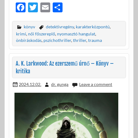
F
T
E
O
ac
w
m
ss
e
itt
ail
za
könyv
detektívregény
,
karakterközpontú
,
b
er
m
krimi
,
női főszereplő
,
nyomasztó hangulat
,
önbíráskodás
,
pszichothriller
,
thriller
,
trauma
o
e
o
g
A. K. Larkwood: Az ezerszemű úrnő – Könyv –
k
kritika
2024.12.02.
dr. gunga
Leave a comment