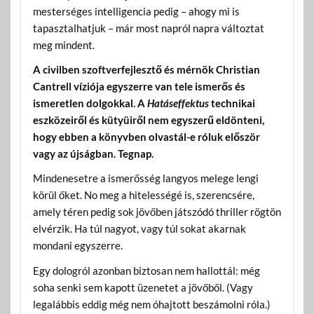
mesterséges intelligencia pedig – ahogy mi is
tapasztalhatjuk – már most napról napra változtat
meg mindent.
A civilben szoftverfejlesztő és mérnök Christian
Cantrell víziója egyszerre van tele ismerős és
ismeretlen dolgokkal. A
Hatáseffektus
technikai
eszközeiről és kütyüiről nem egyszerű eldönteni,
hogy ebben a könyvben olvastál-e róluk először
vagy az újságban. Tegnap.
Mindenesetre a ismerősség langyos melege lengi
körül őket. No meg a hitelességé is, szerencsére,
amely téren pedig sok jövőben játszódó thriller rögtön
elvérzik. Ha túl nagyot, vagy túl sokat akarnak
mondani egyszerre.
Egy dologról azonban biztosan nem hallottál: még
soha senki sem kapott üzenetet a jövőből. (Vagy
legalábbis eddig még nem óhajtott beszámolni róla.)