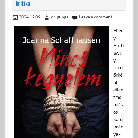
kritika
2024.12.09.
dr. gunga
Leave a comment
Eller
y
Hath
awa
y
rend
őrké
nt
ellen
tmo
ndás
os
körü
lmén
yek