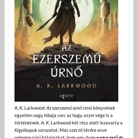
A. K. Larkwood:
Az ezerszemű úrnő
című könyvének
egyetlen nagy hibája van: az hogy, ezzel vége is a
történetnek. A. K. Larkwood két rész alatt lezavarta a
Kígyókapuk
sorozatot. Más szerző térdre esve
rebegne sűrű hálaimákat, hogy egy ilyen
nagyszerű és