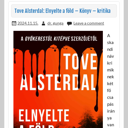
k
Tove Alsterdal: Elnyelte a föld – Könyv – kritika
2024.11.15.
dr. gunga
Leave a comment
A
ska
ndi
náv
kri
mik
nek
két
fő
csa
pás
irán
ya
van