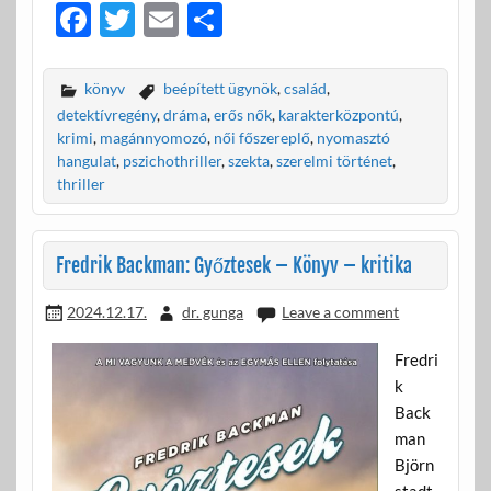
F
T
E
O
ac
w
m
ss
e
itt
ail
za
könyv
beépített ügynök
,
család
,
b
er
m
detektívregény
,
dráma
,
erős nők
,
karakterközpontú
,
krimi
,
magánnyomozó
,
női főszereplő
,
nyomasztó
o
e
hangulat
,
pszichothriller
,
szekta
,
szerelmi történet
,
o
g
thriller
k
Fredrik Backman: Győztesek – Könyv – kritika
2024.12.17.
dr. gunga
Leave a comment
Fredri
k
Back
man
Björn