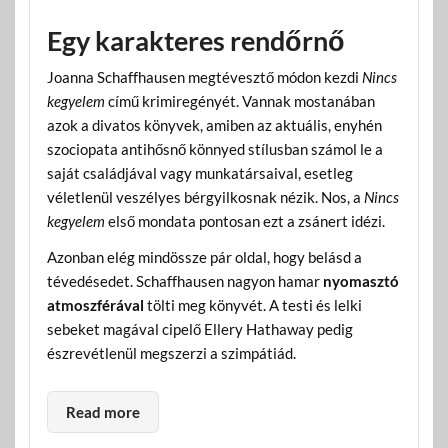
Egy karakteres rendőrnő
Joanna Schaffhausen megtévesztő módon kezdi
Nincs
kegyelem
című krimiregényét. Vannak mostanában
azok a divatos könyvek, amiben az aktuális, enyhén
szociopata antihősnő könnyed stílusban számol le a
saját családjával vagy munkatársaival, esetleg
véletlenül veszélyes bérgyilkosnak nézik. Nos, a
Nincs
kegyelem
első mondata pontosan ezt a zsánert idézi.
Azonban elég mindössze pár oldal, hogy belásd a
tévedésedet. Schaffhausen nagyon hamar
nyomasztó
atmoszférával
tölti meg könyvét. A testi és lelki
sebeket magával cipelő Ellery Hathaway pedig
észrevétlenül megszerzi a szimpátiád.
Read more