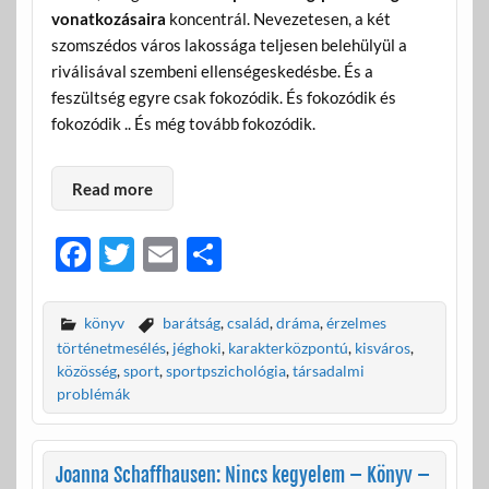
vonatkozásaira
koncentrál. Nevezetesen, a két
szomszédos város lakossága teljesen belehülyül a
riválisával szembeni ellenségeskedésbe. És a
feszültség egyre csak fokozódik. És fokozódik és
fokozódik .. És még tovább fokozódik.
Read more
F
T
E
O
ac
w
m
ss
e
itt
ail
za
könyv
barátság
,
család
,
dráma
,
érzelmes
b
er
m
történetmesélés
,
jéghoki
,
karakterközpontú
,
kisváros
,
közösség
,
sport
,
sportpszichológia
,
társadalmi
o
e
problémák
o
g
k
Joanna Schaffhausen: Nincs kegyelem – Könyv –