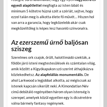
egyedi alapötlettel
megfogta az isten lábát és
minimum 5 kötetre húzná szét a szériát, sejtve, hogy
ezzel talán meg is alkotta élete fő művét… Hiszen hol
van arra a garancia, hogy legközelebb akár csak
megközelítőleg is képes lesz hasonló színvonalra.
Az ezerszemű úrnő
baljósan
sziszeg
Szerelmes ork csajok, őrült, halottimádó szekták, a
földön járó isteni megtestesülések és számtalan világ,
amik között a Kígyókapukon szó szerint áthajókázva
közlekedhetsz.
Az alapfelállás monumentális.
De
ahol Larkwood a legjobbat alkotta, az mégiscsak az
istenek kapcsán sikerült neki. A Kimondatlan Név
című debütáló regényében három olyan istenség is
szerepel, amelyek közül egyetlen egy is dicséretére
válna bármely fantasy regénynek.