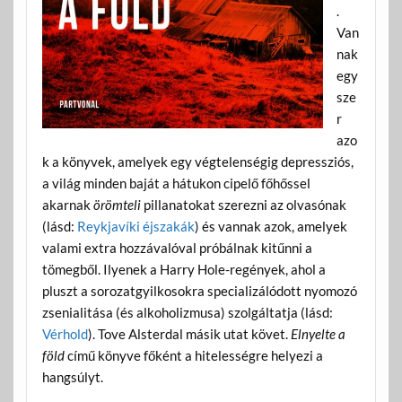
.
Van
nak
egy
sze
r
azo
k a könyvek, amelyek egy végtelenségig depressziós,
a világ minden baját a hátukon cipelő főhőssel
akarnak
örömteli
pillanatokat szerezni az olvasónak
(lásd:
Reykjavíki éjszakák
) és vannak azok, amelyek
valami extra hozzávalóval próbálnak kitűnni a
tömegből. Ilyenek a Harry Hole-regények, ahol a
pluszt a sorozatgyilkosokra specializálódott nyomozó
zsenialitása (és alkoholizmusa) szolgáltatja (lásd:
Vérhold
). Tove Alsterdal másik utat követ.
Elnyelte a
föld
című könyve főként a hitelességre helyezi a
hangsúlyt.