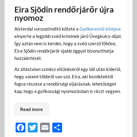
Eira Sjödin rendőrjárőr újra
nyomoz
Alsterdal sorozatinditó kötete a
Gyökerestül kitépve
elnyerte a legjobb svéd kriminek járó Üvegkulcs-díjat.
Így aztán nem is kérdés, hogy a svéd szerző főhőse,
Eira Sjödin rendőrjárőr újabb üggyel bizonyíthatja
hozzáértését.
Az állástalan színész eltűnéséről egy idő után kiderül,
hogy valami többről van szó. Eira, aki kezdetektől
fogva részese a rendőrségi eljárásnak, lehetőséget
kap, hogy a gyilkossági nyomozásban is részt vegyen.
Read more
F
T
E
O