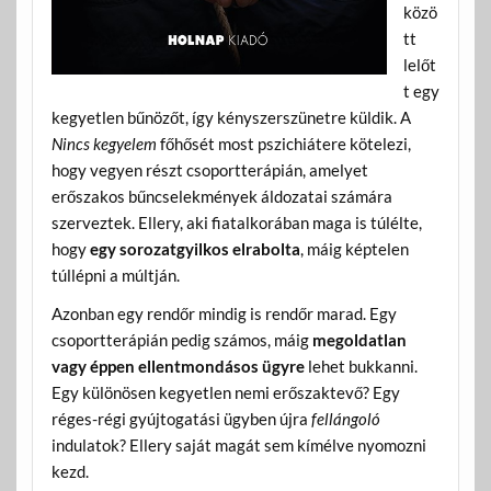
közö
tt
lelőt
t egy
kegyetlen bűnözőt, így kényszerszünetre küldik. A
Nincs kegyelem
főhősét most pszichiátere kötelezi,
hogy vegyen részt csoportterápián, amelyet
erőszakos bűncselekmények áldozatai számára
szerveztek. Ellery, aki fiatalkorában maga is túlélte,
hogy
egy sorozatgyilkos elrabolta
, máig képtelen
túllépni a múltján.
Azonban egy rendőr mindig is rendőr marad. Egy
csoportterápián pedig számos, máig
megoldatlan
vagy éppen
ellentmondásos ügyre
lehet bukkanni.
Egy különösen kegyetlen nemi erőszaktevő? Egy
réges-régi gyújtogatási ügyben újra
fellángoló
indulatok? Ellery saját magát sem kímélve nyomozni
kezd.