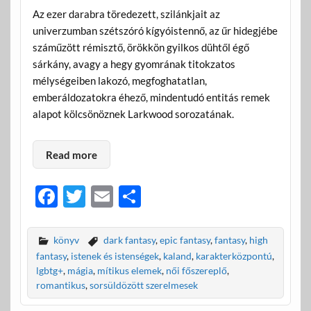
Az ezer darabra töredezett, szilánkjait az
univerzumban szétszóró kígyóistennő, az űr hidegjébe
száműzött rémisztő, örökkön gyilkos dühtől égő
sárkány, avagy a hegy gyomrának titokzatos
mélységeiben lakozó, megfoghatatlan,
emberáldozatokra éhező, mindentudó entitás remek
alapot kölcsönöznek Larkwood sorozatának.
Read more
F
T
E
O
ac
w
m
ss
e
itt
ail
za
könyv
dark fantasy
,
epic fantasy
,
fantasy
,
high
b
er
m
fantasy
,
istenek és istenségek
,
kaland
,
karakterközpontú
,
lgbtg+
,
mágia
,
mítikus elemek
,
női főszereplő
,
o
e
romantikus
,
sorsüldözött szerelmesek
o
g