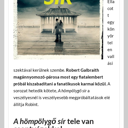
Ella
cot
t
egy
kön
yör
tel
en
vall
ási
szektával kerülnek szembe.
Robert Galbraith
magánnyomozó-párosa most egy fiatalembert
próbál kiszabadítani a fanatikusok karmai közül.
A
sorozat hetedik kötete,
A hömpölygő sír
a
veszélyesnél is veszélyesebb megpróbáltatások elé
állítja Robint.
A hömpölygő sír
tele van