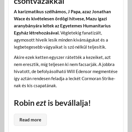
csontvázakkal
A karizmatikus szélhámos, J Papa, azaz Jonathan
Wace és kivételesen ördögi hitvese, Mazu igazi
aranybányára leltek az Egyetemes Humanitarius
Egyház létrehozásával.
Végletekig fanatizált,
agymosott híveik lesik minden kívánságukat és a
legbetegesebb vágyaikat is szó nélkül teljesítik.
Akire ezek ketten egyszer rátették a kezeiket, azt
nem eresztik, míg teljesen ki nem facsarják. A jobbra
hivatott, de befolyásolható Will Edensor megmentése
így aztán rendesen feladja a leckét Cormoran Strike-
nak és kis csapatának.
Robin
ezt
is bevállalja!
Read more