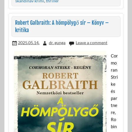
o
e
skandináv krimi
,
thriller
o
g
k
Robert Galbraith: A hömpölygő sír – Könyv –
kritika
2025.05.14.
dr. gunga
Leave a comment
Cor
mo
ran
Stri
ke
és
par
tne
re,
Ro
bin