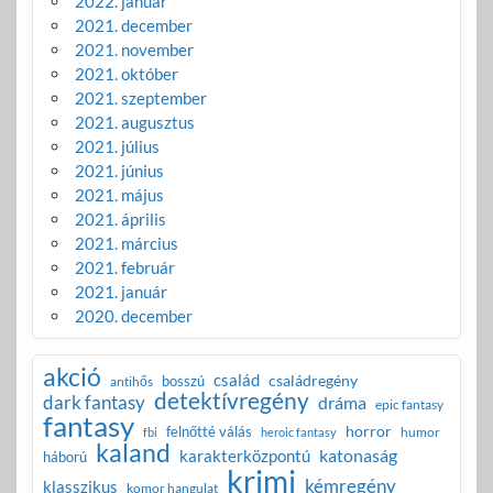
2022. január
2021. december
2021. november
2021. október
2021. szeptember
2021. augusztus
2021. július
2021. június
2021. május
2021. április
2021. március
2021. február
2021. január
2020. december
akció
család
családregény
bosszú
antihős
detektívregény
dark fantasy
dráma
epic fantasy
fantasy
horror
felnőtté válás
humor
fbi
heroic fantasy
kaland
katonaság
karakterközpontú
háború
krimi
kémregény
klasszikus
komor hangulat