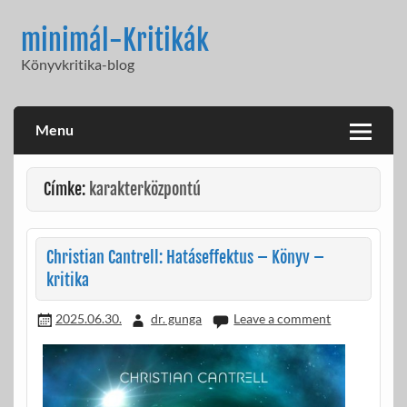
Skip
to
minimál-Kritikák
content
Könyvkritika-blog
Menu
Címke:
karakterközpontú
Christian Cantrell: Hatáseffektus – Könyv –
kritika
2025.06.30.
dr. gunga
Leave a comment