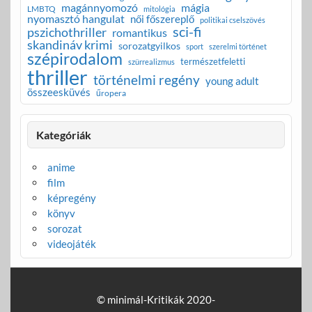
magánnyomozó
mágia
LMBTQ
mitológia
nyomasztó hangulat
női főszereplő
politikai cselszövés
sci-fi
pszichothriller
romantikus
skandináv krimi
sorozatgyilkos
sport
szerelmi történet
szépirodalom
természetfeletti
szürrealizmus
thriller
történelmi regény
young adult
összeesküvés
űropera
Kategóriák
anime
film
képregény
könyv
sorozat
videojáték
© minimál-Kritikák 2020-