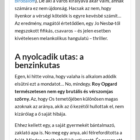
birodalom
).
De aki a város királyává akar válni, annak
számára ez nem újdonság. Hacsak az nem, hogy
ilyenkor a vérségi kötelék is egyre kevésbé számít…
Az eredmény, magától értetődően, egy Jo Nesbø-től
megszokott fifikás, csavaros – és jelen esetben
kivételesen melankolikus hangulatú – thriller.
A nyolcadik utas: a
benzinkutas
Egen, ki hitte volna, hogy valaha is alkalom adódik
elsütni ezt a mondatot… No, mindegy.
Roy Opgard
természetesen nem egy brutális és vérszomjas
szörny.
Az, hogy Os temetőjében különösen magas
azoknak az aránya, akik az ő kezétől hullottak el, nem
kizárólag a ő saját hibája.
Ehhez kellett egy, a saját gyermekét bántalmazó,
zaklató apa is. No meg egy anya, aki félrefordította a
fejét. Minden egyéb ebből következett. És persze ott