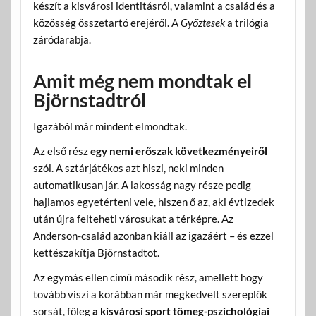
készít a kisvárosi identitásról, valamint a család és a
közösség összetartó erejéről. A
Győztesek
a trilógia
záródarabja.
Amit még nem mondtak el
Björnstadtról
Igazából már mindent elmondtak.
Az első rész
egy nemi erőszak következményeiről
szól. A sztárjátékos azt hiszi, neki minden
automatikusan jár. A lakosság nagy része pedig
hajlamos egyetérteni vele, hiszen ő az, aki évtizedek
után újra felteheti városukat a térképre. Az
Anderson-család azonban kiáll az igazáért – és ezzel
kettészakítja Björnstadtot.
Az egymás ellen című második rész, amellett hogy
tovább viszi a korábban már megkedvelt szereplők
sorsát, főleg
a kisvárosi sport tömeg-pszichológiai