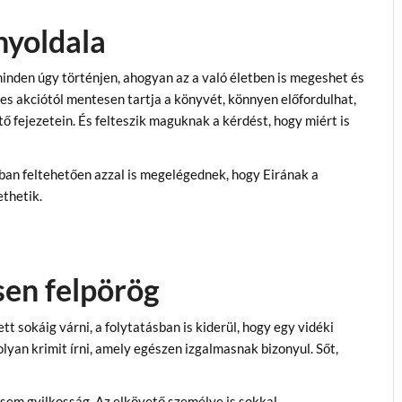
nyoldala
minden úgy történjen, ahogyan az a való életben is megeshet és
es akciótól mentesen tartja a könyvét, könnyen előfordulhat,
ő fejezetein. És felteszik maguknak a kérdést, hogy miért is
an feltehetően azzal is megelégednek, hogy Eirának a
thetik.
en felpörög
 sokáig várni, a folytatásban is kiderül, hogy egy vidéki
lyan krimit írni, amely egészen izgalmasnak bizonyul. Sőt,
em gyilkosság. Az elkövető személye is sokkal