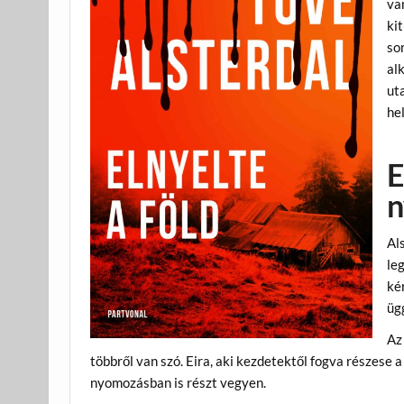
va
ki
so
al
ut
hel
E
Al
le
kér
üg
Az 
többről van szó. Eira, aki kezdetektől fogva részese 
nyomozásban is részt vegyen.