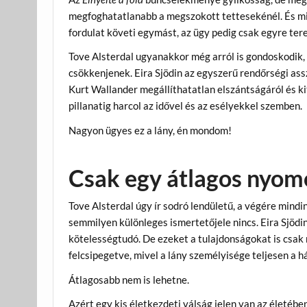
megfoghatatlanabb a megszokott tettesekénél. És mi
fordulat követi egymást, az ügy pedig csak egyre ter
Tove Alsterdal ugyanakkor még arról is gondoskodik, 
csökkenjenek. Eira Sjödin az egyszerű rendőrségi as
Kurt Wallander megállíthatatlan elszántságáról és kit
pillanatig harcol az idővel és az esélyekkel szemben.
Nagyon ügyes ez a lány, én mondom!
Csak egy átlagos nyom
Tove Alsterdal úgy ír sodró lendületű, a végére mind
semmilyen különleges ismertetőjele nincs. Eira Sjödin
kötelességtudó. De ezeket a tulajdonságokat is csak 
felcsipegetve, mivel a lány személyisége teljesen a 
Átlagosabb nem is lehetne.
Azért egy kis életkezdeti válság jelen van az életében