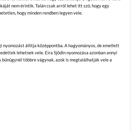
ját nem érintik. Talán csak arról lehet itt szó, hogy egy
hetetlen, hogy minden rendben legyen vele.
gi nyomozást állítja középpontba. A hagyományos, de emellett
gedettek lehetnek vele. Eira Sjödin nyomozása azonban annyi
os bűnügynél többre vágynak, azok is megtalálhatják vele a