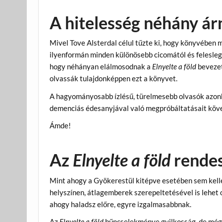
A hitelesség néhány ár
Mivel Tove Alsterdal célul tűzte ki, hogy könyvében 
ilyenformán minden különösebb cicomától és felesleg
hogy néhányan elálmosodnak a
Elnyelte a föld
bevezet
olvassák tulajdonképpen ezt a könyvet.
A hagyományosabb ízlésű, türelmesebb olvasók azonb
demenciás édesanyjával való megpróbáltatásait köve
Ámde!
Az
Elnyelte a föld
rendes
Mint ahogy a Gyökerestül kitépve esetében sem kellett
helyszínen, átlagemberek szerepeltetésével is lehet o
ahogy haladsz előre, egyre izgalmasabbnak.
Az
Elnyelte a föld
bűncselekménye gyilkosság, de mégs