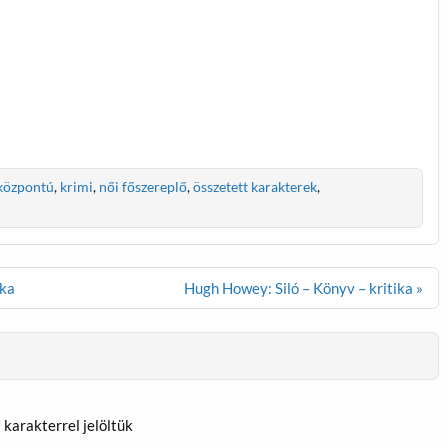
központú
,
krimi
,
női főszereplő
,
összetett karakterek
,
ika
Hugh Howey: Siló – Könyv – kritika »
*
karakterrel jelöltük