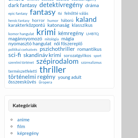
detektívregény
dark fantasy
dráma
fantasy
felnőtté válás
epic fantasy
fbi
kaland
horror
háború
humor
heroic fantasy
katonaság
karakterközpontú
klasszikus
krimi
kémregény
komor hangulat
LMBTQ
magánnyomozó
mágia
mitológia
nyomasztó hangulat
női főszereplő
pszichothriller
romantikus
politikai cselszövés
sci-fi
skandináv krimi
sorozatgyilkos
sport
szépirodalom
szerelmi történet
szürrealizmus
thriller
természetfeletti
történelmi regény
young adult
összeesküvés
űropera
Kategóriák
anime
film
képregény