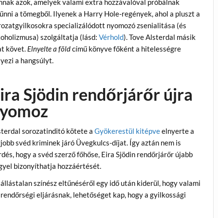
nnak azok, amelyek valami extra hozzávalóval próbálnak
tűnni a tömegből. Ilyenek a Harry Hole-regények, ahol a pluszt a
rozatgyilkosokra specializálódott nyomozó zsenialitása (és
koholizmusa) szolgáltatja (lásd:
Vérhold
). Tove Alsterdal másik
at követ.
Elnyelte a föld
című könyve főként a hitelességre
yezi a hangsúlyt.
ira Sjödin rendőrjárőr újra
nyomoz
sterdal sorozatinditó kötete a
Gyökerestül kitépve
elnyerte a
gjobb svéd kriminek járó Üvegkulcs-díjat. Így aztán nem is
dés, hogy a svéd szerző főhőse, Eira Sjödin rendőrjárőr újabb
gyel bizonyíthatja hozzáértését.
állástalan színész eltűnéséről egy idő után kiderül, hogy valami
a rendőrségi eljárásnak, lehetőséget kap, hogy a gyilkossági