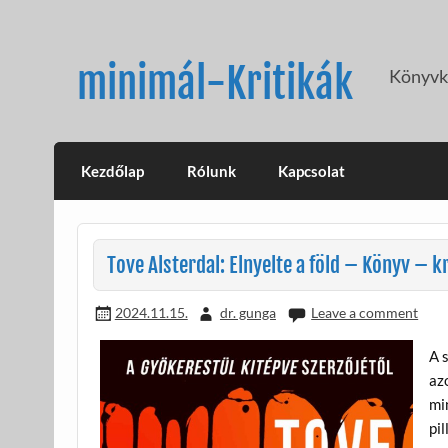
Skip
to
content
minimál-Kritikák
Könyvkr
Kezdőlap
Rólunk
Kapcsolat
Tove Alsterdal: Elnyelte a föld – Könyv – kr
2024.11.15.
dr. gunga
Leave a comment
A 
az
mi
pi