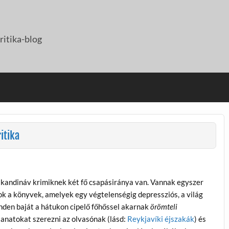
itika-blog
itika
skandináv krimiknek két fő csapásiránya van. Vannak egyszer
ok a könyvek, amelyek egy végtelenségig depressziós, a világ
nden baját a hátukon cipelő főhőssel akarnak
örömteli
llanatokat szerezni az olvasónak (lásd:
Reykjavíki éjszakák
) és