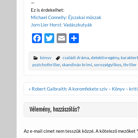
—
Ez is érdekelhet:
Michael Connelly: Éjszakai műszak
Jorn Lier Horst: Vadászkutyák
F
T
E
O
ac
w
m
ss
e
itt
ail
za
könyv
családi dráma
,
detektívregény
,
karakter
b
er
m
pszichothriller
,
skandináv krimi
,
sorozatgyilkos
,
thriller
o
e
o
g
Bejegyzés
« Robert Galbraith: A koromfekete szív – Könyv – krit
navigáció
k
Vélemény, hozzászólás?
Az e-mail címet nem tesszük közzé.
A kötelező mezőket