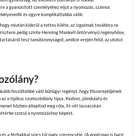
re a gyanúsított személyéhez eljut a nyomozás, számos
ebélyesedik és egyre komplikáltabbá válik.
hogy miután kiderül a tettes kiléte, az izgalmak továbbra se
szisztens pedig szinte Henning Mankell öntörvényű regényhőse,
artásáról tesz tanúbizonyságot, amikor erején felül, az utolsó
ozólány?
inkább feszültebbé váló bűnügyi regényt, hogy főszereplőjének
 az a tipikus szomszédlány típus. Kedves, jóindulatú és
menet közben állapítod meg róla, itt-ott lassacskán
háttérbe szorul a nyomozáshoz képest.
 és a férfiakkal sincs túl nagy szerencséje. (A good man is hard