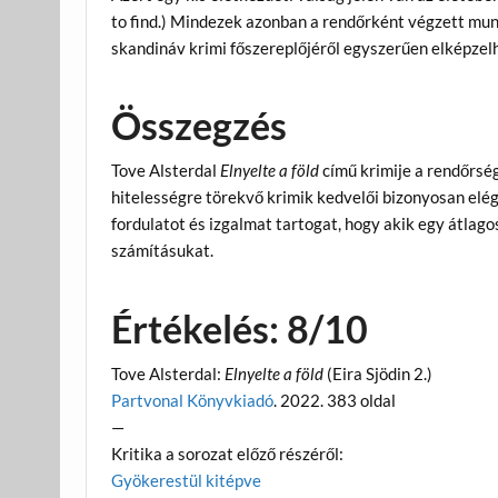
to find.) Mindezek azonban a rendőrként végzett munká
skandináv krimi főszereplőjéről egyszerűen elképzel
Összegzés
Tove Alsterdal
Elnyelte a föld
című krimije a rendőrsé
hitelességre törekvő krimik kedvelői bizonyosan elé
fordulatot és izgalmat tartogat, hogy akik egy átlag
számításukat.
Értékelés: 8/10
Tove Alsterdal:
Elnyelte a föld
(Eira Sjödin 2.)
Partvonal Könyvkiadó
. 2022. 383 oldal
—
Kritika a sorozat előző részéről:
Gyökerestül kitépve