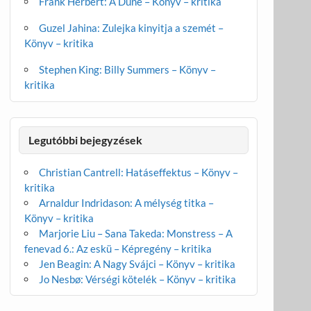
Frank Herbert: A Dűne – Könyv – kritika
Guzel Jahina: Zulejka kinyitja a szemét –
Könyv – kritika
Stephen King: Billy Summers – Könyv –
kritika
Legutóbbi bejegyzések
Christian Cantrell: Hatáseffektus – Könyv –
kritika
Arnaldur Indridason: A mélység titka –
Könyv – kritika
Marjorie Liu – Sana Takeda: Monstress – A
fenevad 6.: Az eskü – Képregény – kritika
Jen Beagin: A Nagy Svájci – Könyv – kritika
Jo Nesbø: Vérségi kötelék – Könyv – kritika