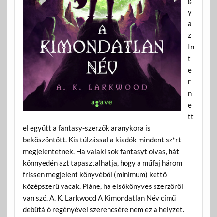
y
a
z
In
t
e
r
n
e
tt
el együtt a fantasy-szerzők aranykora is
beköszöntött. Kis túlzással a kiadók mindent sz*rt
megjelentetnek. Ha valaki sok fantasyt olvas, hát
könnyedén azt tapasztalhatja, hogy a műfaj három
frissen megjelent könyvéből (minimum) kettő
középszerű vacak. Pláne, ha elsőkönyves szerzőről
van szó. A. K. Larkwood A Kimondatlan Név című
debütáló regényével szerencsére nem ez a helyzet.