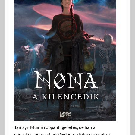
Tamsyn Muir a roppant ígéretes, de hamar
gyerekességbe fulladó Gideon, a Kilencedik után