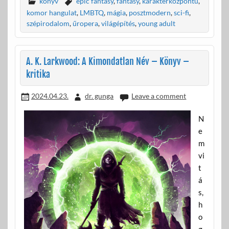
e
itt
ail
za
könyv
epic fantasy
,
fantasy
,
karakterközpontú
,
b
er
m
komor hangulat
,
LMBTQ
,
mágia
,
posztmodern
,
sci-fi
,
szépirodalom
,
űropera
,
világépítés
,
young adult
o
e
o
g
A. K. Larkwood: A Kimondatlan Név – Könyv –
k
kritika
2024.04.23.
dr. gunga
Leave a comment
N
e
m
vi
t
á
s,
h
o
g