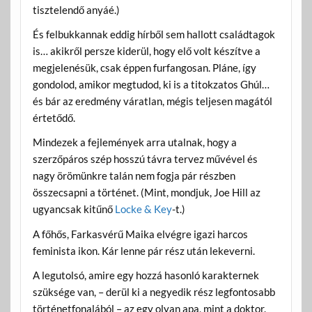
tisztelendő anyáé.)
És felbukkannak eddig hírből sem hallott családtagok
is… akikről persze kiderül, hogy elő volt készítve a
megjelenésük, csak éppen furfangosan. Pláne, így
gondolod, amikor megtudod, ki is a titokzatos Ghúl…
és bár az eredmény váratlan, mégis teljesen magától
értetődő.
Mindezek a fejlemények arra utalnak, hogy a
szerzőpáros szép hosszú távra tervez művével és
nagy örömünkre talán nem fogja pár részben
összecsapni a történet. (Mint, mondjuk, Joe Hill az
ugyancsak kitűnő
Locke & Key
-t.)
A főhős, Farkasvérű Maika elvégre igazi harcos
feminista ikon. Kár lenne pár rész után lekeverni.
A legutolsó, amire egy hozzá hasonló karakternek
szüksége van, – derül ki a negyedik rész legfontosabb
történetfonalából – az egy olyan apa, mint a doktor.