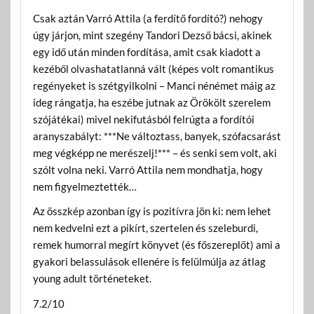
Csak aztán Varró Attila (a ferdítő fordító?) nehogy
úgy járjon, mint szegény Tandori Dezső bácsi, akinek
egy idő után minden fordítása, amit csak kiadott a
kezéből olvashatatlanná vált (képes volt romantikus
regényeket is szétgyilkolni – Manci nénémet máig az
ideg rángatja, ha eszébe jutnak az Örökölt szerelem
szójátékai) mivel nekifutásból felrúgta a fordítói
aranyszabályt: ***Ne változtass, banyek, szófacsarást
meg végképp ne merészelj!*** – és senki sem volt, aki
szólt volna neki. Varró Attila nem mondhatja, hogy
nem figyelmeztették…
Az összkép azonban így is pozitívra jön ki: nem lehet
nem kedvelni ezt a pikírt, szertelen és szeleburdi,
remek humorral megírt könyvet (és főszereplőt) ami a
gyakori belassulások ellenére is felülmúlja az átlag
young adult történeteket.
7.2/10