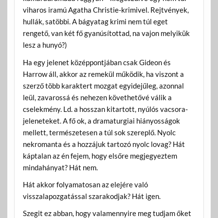
viharos iramú Agatha Christie-krimivel. Rejtvények,
hullák, satöbbi. A bágyatag krimi nem túl eget
rengető, van két fő gyanúsítottad, na vajon melyikük
lesz a hunyó?)
Ha egy jelenet középpontjában csak Gideon és
Harrow áll, akkor az remekül működik, ha viszont a
szerző több karaktert mozgat egyidejűleg, azonnal
leül, zavarossá és nehezen követhetővé válik a
cselekmény. Ld. a hosszan kitartott, nyúlós vacsora-
jeleneteket. A fő ok, a dramaturgiai hiányosságok
mellett, természetesen a túl sok szereplő. Nyolc
nekromanta és a hozzájuk tartozó nyolc lovag? Hát
káptalan az én fejem, hogy elsőre megjegyeztem
mindahányat? Hát nem.
Hát akkor folyamatosan az elejére való
visszalapozgatással szarakodjak? Hát igen.
Szegit ez abban, hogy valamennyire meg tudjam őket