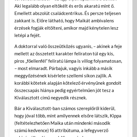
Aki legalább olyan eltökélt és erős akaratú mint ő.
Emellett abszolút családcentrikus. És persze teljesen
zakkant is. Előre látható, hogy Maikát ambivalens
érzések fogják eltölteni, amikor majd kénytelen lesz
letépi a fejét.
A doktorral való összeütközés ugyanis, – akinek a feje
mellett az összetett karakter feliraton túl egy kis,
piros „főellenfél” feliratú lámpa is villog folyamatosan,
– most elmaradt. Párbajuk, vagyis inkább a másik
meggyőzésének kísérlete szellemi síkon zajlik. A
korábbi kötetek alapján kötelező érvényűnek gondolt
összecsapás hiánya pedig egyértelműen jót tesz a
Kiválasztott című negyedik résznek.
Bár a Kiválasztott-ban számos szereplőről kiderül,
hogy jóval több, mint amilyennek elsőre látszik, Kippa
(feltételezhetően Maika után mindenki második
számú kedvence) fő attribútuma, a lefegyverző