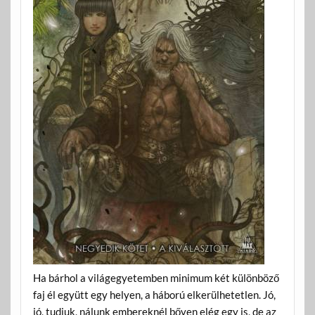
Ha bárhol a világegyetemben minimum két különböző
faj él együtt egy helyen, a háború elkerülhetetlen. Jó,
jó, tudjuk, nálunk embereknél bőven elég egy is, de az