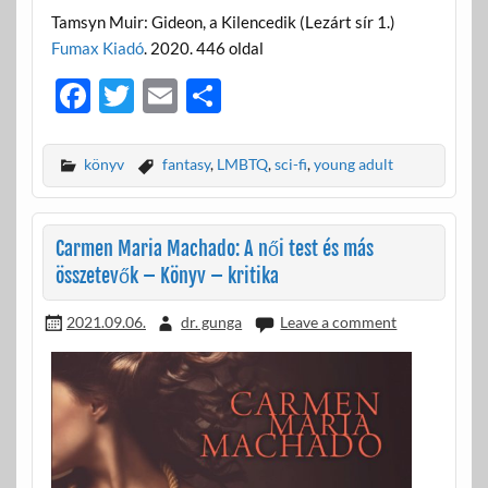
Tamsyn Muir: Gideon, a Kilencedik (Lezárt sír 1.)
Fumax Kiadó
. 2020. 446 oldal
F
T
E
O
ac
w
m
ss
e
itt
ail
za
könyv
fantasy
,
LMBTQ
,
sci-fi
,
young adult
b
er
m
o
e
Carmen Maria Machado: A női test és más
o
g
összetevők – Könyv – kritika
k
2021.09.06.
dr. gunga
Leave a comment