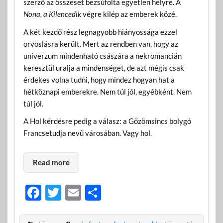
szerző az összeset bezsúfolta egyetlen helyre. A
Nona, a Kilencedik
végre kilép az emberek közé.
A két kezdő rész legnagyobb hiányossága ezzel
orvoslásra került. Mert az rendben van, hogy az
univerzum mindenható császára a nekromancián
keresztül uralja a mindenséget, de azt mégis csak
érdekes volna tudni, hogy mindez hogyan hat a
hétköznapi emberekre. Nem túl jól, egyébként. Nem
túl jól.
A Hol kérdésre pedig a válasz: a Gőzömsincs bolygó
Francsetudja nevű városában. Vagy hol.
Read more
F
T
E
O
ac
w
m
ss