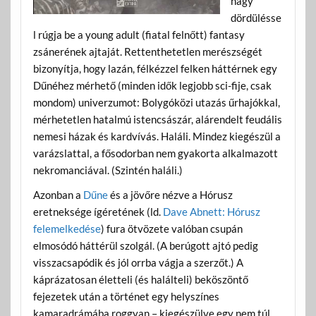
nagy
dördülésse
l rúgja be a young adult (fiatal felnőtt) fantasy
zsánerének ajtaját. Rettenthetetlen merészségét
bizonyítja, hogy lazán, félkézzel felken háttérnek egy
Dűnéhez mérhető (minden idők legjobb sci-fije, csak
mondom) univerzumot: Bolygóközi utazás űrhajókkal,
mérhetetlen hatalmú istencsászár, alárendelt feudális
nemesi házak és kardvívás. Haláli. Mindez kiegészül a
varázslattal, a fősodorban nem gyakorta alkalmazott
nekromanciával. (Szintén haláli.)
Azonban a
Dűne
és a jövőre nézve a Hórusz
eretneksége ígéretének (ld.
Dave Abnett: Hórusz
felemelkedése
) fura ötvözete valóban csupán
elmosódó háttérül szolgál. (A berúgott ajtó pedig
visszacsapódik és jól orrba vágja a szerzőt.) A
káprázatosan életteli (és halálteli) beköszöntő
fejezetek után a történet egy helyszínes
kamaradrámába roggyan – kiegészülve egy nem túl