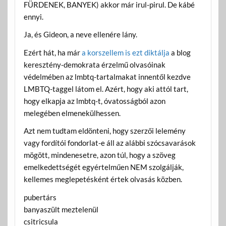
FÜRDENEK, BANYEK) akkor már irul-pirul. De kábé
ennyi.
Ja, és Gideon, a neve ellenére lány.
Ezért hát, ha már
a korszellem is ezt diktálja
a blog
keresztény-demokrata érzelmű olvasóinak
védelmében az lmbtq-tartalmakat innentől kezdve
LMBTQ-taggel látom el. Azért, hogy aki attól tart,
hogy elkapja az lmbtq-t, óvatosságból azon
melegében elmenekülhessen.
Azt nem tudtam eldönteni, hogy szerzői lelemény
vagy fordítói fondorlat-e áll az alábbi szócsavarások
mögött, mindenesetre, azon túl, hogy a szöveg
emelkedettségét egyértelműen NEM szolgálják,
kellemes meglepetésként értek olvasás közben.
pubertárs
banyaszült meztelenül
csitricsula