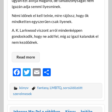
ugyan ezt állítja magáról, de tanúbizonyságát nem
igazán adja semmi ilyesminek.
Némi időnek el kell telnie, mire rájössz, hogy ők
mindketten egyszerűen csak ilyenek.
A. K. Larkwood viszont arról mindenképpen
gondoskodik, hogy ne add fel, míg az igazi kalandok el
nem kezdődnek.
Read more
F
T
E
O
ac
w
m
ss
e
itt
ail
za
könyv
fantasy
,
LMBTQ
,
sorsüldözött
b
er
m
szerelmesek
o
e