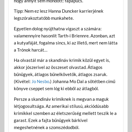
hogy annyit sem mondott: fapapucs.
Tipp: Nem ez lesz Hanna Duncker karrierjének
legszórakoztatóbb munkahete.
Egyetlen dolog nyújthatna vigaszt a számára:
valamennyire hasonlít Tarth-i Briennre. Azonban, azt
a kutyafáját, fogalma sincs, ki az illető, mert nem látta
a Trónok harcát…
Ha olvastál már a skandináv krimik közül egyet is,
akkor jószerivel az összeset olvastad. Átlagos
bűnügyek, átlagos bűnelkövetők, átlagos zsaruk.
(Kivétel:
Jo Nesbo
.) Johanna Mo Dal a sötétben című
könyve cseppet sem lóg ki ebből az átlagból.
Persze a skandináv krimiknek is megvan a maguk
létjogosultsága. Az amerikai stílusú, akciódúsabb
krimikkel szemben az életszerűség mellett teszik le a
garast. Ezek a fajta bűnügyek bárkivel
megeshetnének a szomszédodból.