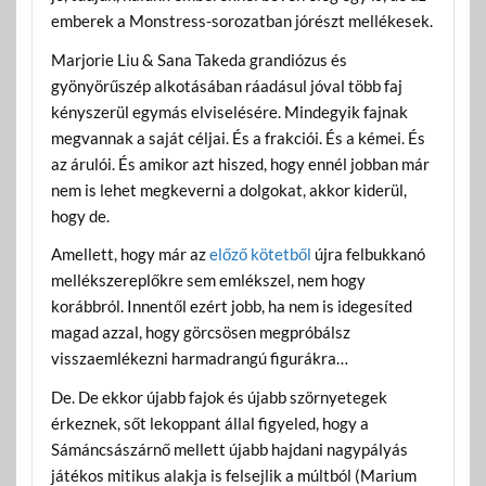
emberek a Monstress-sorozatban jórészt mellékesek.
Marjorie Liu & Sana Takeda grandiózus és
gyönyörűszép alkotásában ráadásul jóval több faj
kényszerül egymás elviselésére. Mindegyik fajnak
megvannak a saját céljai. És a frakciói. És a kémei. És
az árulói. És amikor azt hiszed, hogy ennél jobban már
nem is lehet megkeverni a dolgokat, akkor kiderül,
hogy de.
Amellett, hogy már az
előző kötetből
újra felbukkanó
mellékszereplőkre sem emlékszel, nem hogy
korábbról. Innentől ezért jobb, ha nem is idegesíted
magad azzal, hogy görcsösen megpróbálsz
visszaemlékezni harmadrangú figurákra…
De. De ekkor újabb fajok és újabb szörnyetegek
érkeznek, sőt lekoppant állal figyeled, hogy a
Sámáncsászárnő mellett újabb hajdani nagypályás
játékos mitikus alakja is felsejlik a múltból (Marium