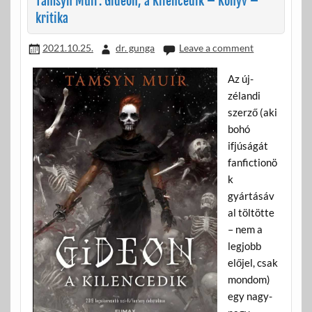
Tamsyn Muir: Gideon, a Kilencedik – Könyv –
o
g
kritika
k
2021.10.25.
dr. gunga
Leave a comment
Az új-
zélandi
szerző (aki
bohó
ifjúságát
fanfictionö
k
gyártásáv
al töltötte
– nem a
legjobb
előjel, csak
mondom)
egy nagy-