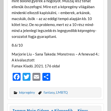
mint bolond gyerek a hógolyót. Muszáj lesz tehát
ellenük összefogni. Mire ezt a képregény világában
mindenki elkezdi kapiskálni, – emberek, arkánok,
macskák, ősök – az az eddigi tempó alapján kb. 10
kötet lesz. De no problemo, mert ez a 10 rész mind-
mind a jelenlegi legszebb és legegyedibb képregény-
sorozatot fogja gyarapítani.
8.6/10
Marjorie Liu – Sana Takeda: Monstress – A fenevad 4.:
A kiválasztott
Fumax Kiadó. 2021. 176 oldal
F
T
E
O
ac
w
m
ss
e
itt
ail
za
képregény
fantasy
,
LMBTQ
b
er
m
o
e