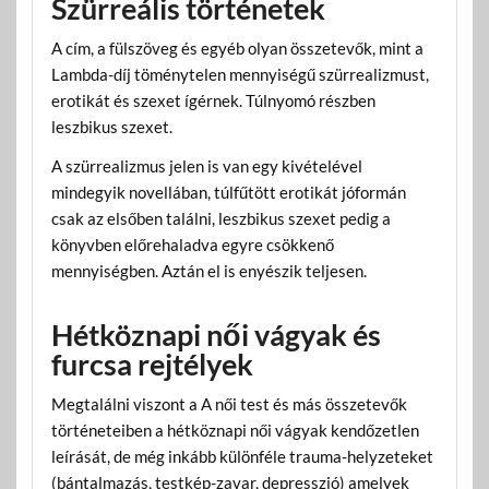
Szürreális történetek
A cím, a fülszöveg és egyéb olyan összetevők, mint a
Lambda-díj töménytelen mennyiségű szürrealizmust,
erotikát és szexet ígérnek. Túlnyomó részben
leszbikus szexet.
A szürrealizmus jelen is van egy kivételével
mindegyik novellában, túlfűtött erotikát jóformán
csak az elsőben találni, leszbikus szexet pedig a
könyvben előrehaladva egyre csökkenő
mennyiségben. Aztán el is enyészik teljesen.
Hétköznapi női vágyak és
furcsa rejtélyek
Megtalálni viszont a A női test és más összetevők
történeteiben a hétköznapi női vágyak kendőzetlen
leírását, de még inkább különféle trauma-helyzeteket
(bántalmazás, testkép-zavar, depresszió) amelyek