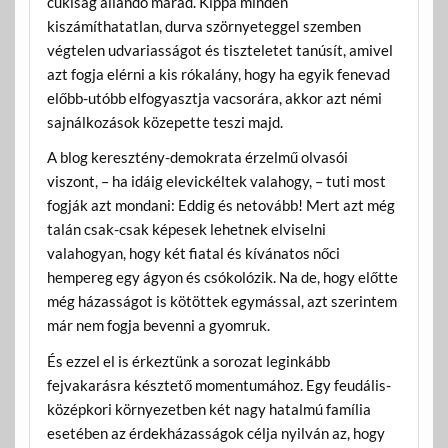
cukiság állandó marad. Kippa minden
kiszámíthatatlan, durva szörnyeteggel szemben
végtelen udvariasságot és tiszteletet tanúsít, amivel
azt fogja elérni a kis rókalány, hogy ha egyik fenevad
előbb-utóbb elfogyasztja vacsorára, akkor azt némi
sajnálkozások közepette teszi majd.
A blog keresztény-demokrata érzelmű olvasói
viszont, – ha idáig elevickéltek valahogy, – tuti most
fogják azt mondani: Eddig és netovább! Mert azt még
talán csak-csak képesek lehetnek elviselni
valahogyan, hogy két fiatal és kívánatos nőci
hempereg egy ágyon és csókolózik. Na de, hogy előtte
még házasságot is kötöttek egymással, azt szerintem
már nem fogja bevenni a gyomruk.
És ezzel el is érkeztünk a sorozat leginkább
fejvakarásra késztető momentumához. Egy feudális-
középkori környezetben két nagy hatalmú família
esetében az érdekházasságok célja nyilván az, hogy