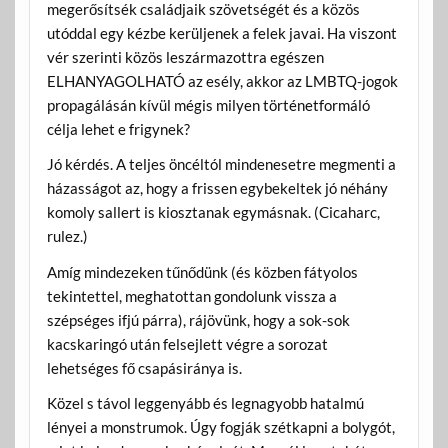
megerősítsék családjaik szövetségét és a közös
utóddal egy kézbe kerüljenek a felek javai. Ha viszont
vér szerinti közös leszármazottra egészen
ELHANYAGOLHATÓ az esély, akkor az LMBTQ-jogok
propagálásán kívül mégis milyen történetformáló
célja lehet e frigynek?
Jó kérdés. A teljes öncéltól mindenesetre megmenti a
házasságot az, hogy a frissen egybekeltek jó néhány
komoly sallert is kiosztanak egymásnak. (Cicaharc,
rulez.)
Amíg mindezeken tűnődünk (és közben fátyolos
tekintettel, meghatottan gondolunk vissza a
szépséges ifjú párra), rájövünk, hogy a sok-sok
kacskaringó után felsejlett végre a sorozat
lehetséges fő csapásiránya is.
Közel s távol leggenyább és legnagyobb hatalmú
lényei a monstrumok. Úgy fogják szétkapni a bolygót,