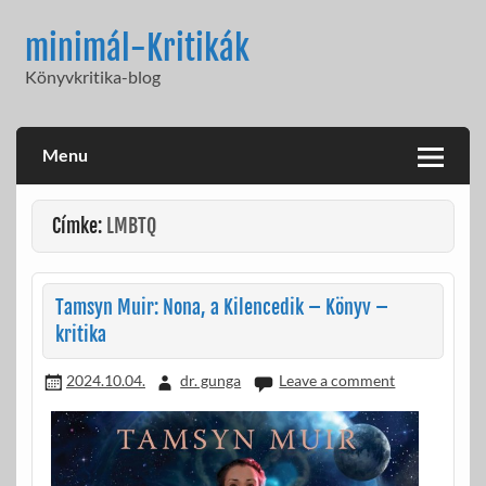
Skip
to
minimál-Kritikák
content
Könyvkritika-blog
Menu
Címke:
LMBTQ
Tamsyn Muir: Nona, a Kilencedik – Könyv –
kritika
2024.10.04.
dr. gunga
Leave a comment