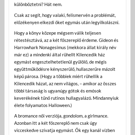
különböztetni? Hát nem.
Csak az segít, hogy valaki, felismervén a problémát,
előzékenyen elkezdi őket egymás után legyilkolászni.
Hogy a könyv közepe mégsem válik teljesen
rétestésztává, az a két főszereplő érdeme. Gideon és
Harrowhark Nonagesimus (mekkora állat király név
már ez) a mindenki által rühellt Kilencedik ház
egymást engesztelhetetlenül gyűlölő, de mégis
együttműködésre kényszerülő, hullaszerűre mázolt
képű párosa. (Hogy a többiek miért rühellik a
Kilencedik házat, az nem világos, – amikor az összes
többi társaság is ugyanúgy gótok és emósok
keverékének tűnő rutinos hullagyalázó. Mindannyiuk
élete folyamatos Halloween.)
A bromance női verziója, gondolom, a girlmance.
Azonban itt a két főszereplő nem csak úgy
vicceskedve szívatja egymást. Ők egy kanál vízben