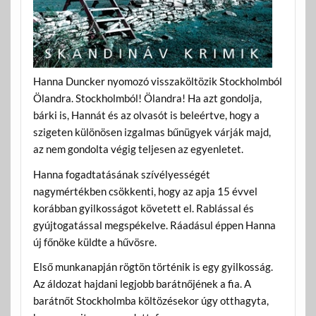
Hanna Duncker nyomozó visszaköltözik Stockholmból
Ölandra. Stockholmból! Ölandra! Ha azt gondolja,
bárki is, Hannát és az olvasót is beleértve, hogy a
szigeten különösen izgalmas bűnügyek várják majd,
az nem gondolta végig teljesen az egyenletet.
Hanna fogadtatásának szívélyességét
nagymértékben csökkenti, hogy az apja 15 évvel
korábban gyilkosságot követett el. Rablással és
gyújtogatással megspékelve. Ráadásul éppen Hanna
új főnöke küldte a hűvösre.
Első munkanapján rögtön történik is egy gyilkosság.
Az áldozat hajdani legjobb barátnőjének a fia. A
barátnőt Stockholmba költözésekor úgy otthagyta,