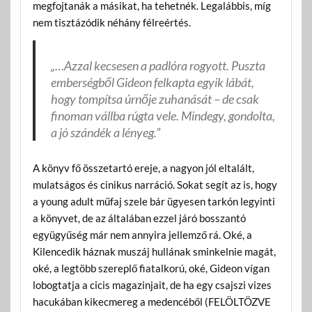
megfojtanák a másikat, ha tehetnék. Legalábbis, míg
nem tisztázódik néhány félreértés.
„…Azzal kecsesen a padlóra rogyott. Puszta
emberségből Gideon felkapta egyik lábát,
hogy tompítsa úrnője zuhanását – de csak
finoman vállba rúgta vele. Mindegy, gondolta,
a jó szándék a lényeg.”
A könyv fő összetartó ereje, a nagyon jól eltalált,
mulatságos és cinikus narráció. Sokat segít az is, hogy
a young adult műfaj szele bár ügyesen tarkón legyinti
a könyvet, de az általában ezzel járó bosszantó
együgyűség már nem annyira jellemző rá. Oké, a
Kilencedik háznak muszáj hullának sminkelnie magát,
oké, a legtöbb szereplő fiatalkorú, oké, Gideon vígan
lobogtatja a cicis magazinjait, de ha egy csajszi vizes
hacukában kikecmereg a medencéből (FELÖLTÖZVE