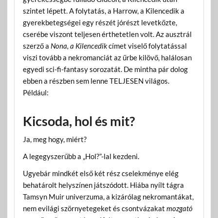
szintet lépett. A folytatás, a Harrow, a Kilencedik a
gyerekbetegségei egy részét jórészt levetkőzte,
cserébe viszont teljesen érthetetlen volt. Az ausztrál
szerző a
Nona, a Kilencedik
címet viselő folytatással
viszi tovább a nekromanciát az űrbe kilövő, halálosan
egyedi sci-fi-fantasy sorozatát. De mintha pár dolog
ebben a részben sem lenne TELJESEN világos.
Például:
Kicsoda, hol és mit?
Ja, meg hogy, miért?
A legegyszerűbb a „Hol?”-lal kezdeni.
Ugyebár mindkét első két rész cselekménye elég
behatárolt helyszínen játszódott. Hiába nyílt tágra
Tamsyn Muir univerzuma, a kizárólag nekromantákat,
nem evilági szörnyetegeket és csontvázakat
mozgató