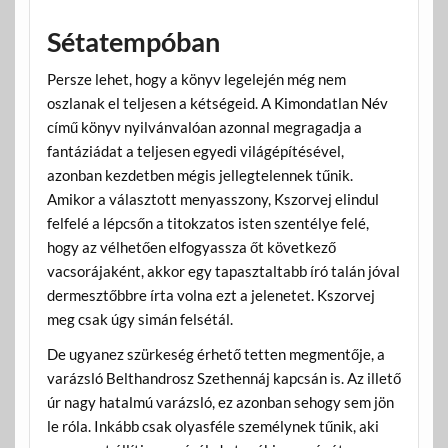
Sétatempóban
Persze lehet, hogy a könyv legelején még nem
oszlanak el teljesen a kétségeid. A Kimondatlan Név
című könyv nyilvánvalóan azonnal megragadja a
fantáziádat a teljesen egyedi világépítésével,
azonban kezdetben mégis jellegtelennek tűnik.
Amikor a választott menyasszony, Kszorvej elindul
felfelé a lépcsőn a titokzatos isten szentélye felé,
hogy az vélhetően elfogyassza őt következő
vacsorájaként, akkor egy tapasztaltabb író talán jóval
dermesztőbbre írta volna ezt a jelenetet. Kszorvej
meg csak úgy simán felsétál.
De ugyanez szürkeség érhető tetten megmentője, a
varázsló Belthandrosz Szethennáj kapcsán is. Az illető
úr nagy hatalmú varázsló, ez azonban sehogy sem jön
le róla. Inkább csak olyasféle személynek tűnik, aki