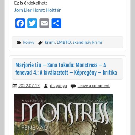
Ez is érdekelhet:
Jorn Lier Horst: Holttér
F
T
E
O
ac
w
m
ss
e
itt
ail
za
könyv
krimi
,
LMBTQ
,
skandináv krimi
b
er
m
o
e
Marjorie Liu – Sana Takeda: Monstress – A
o
g
fenevad 4.: A kiválasztott – Képregény – kritika
k
2022.07.17.
dr. gunga
Leave a comment