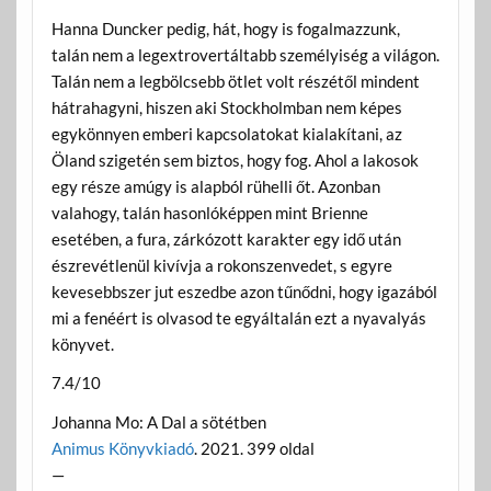
Hanna Duncker pedig, hát, hogy is fogalmazzunk,
talán nem a legextrovertáltabb személyiség a világon.
Talán nem a legbölcsebb ötlet volt részétől mindent
hátrahagyni, hiszen aki Stockholmban nem képes
egykönnyen emberi kapcsolatokat kialakítani, az
Öland szigetén sem biztos, hogy fog. Ahol a lakosok
egy része amúgy is alapból rühelli őt. Azonban
valahogy, talán hasonlóképpen mint Brienne
esetében, a fura, zárkózott karakter egy idő után
észrevétlenül kivívja a rokonszenvedet, s egyre
kevesebbszer jut eszedbe azon tűnődni, hogy igazából
mi a fenéért is olvasod te egyáltalán ezt a nyavalyás
könyvet.
7.4/10
Johanna Mo: A Dal a sötétben
Animus Könyvkiadó
. 2021. 399 oldal
—