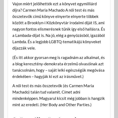
Vajon miért jelölhették ezt a könyvet egymilliárd
díjra? Carmen Maria Machado A női test és más
összetevők című könyve elnyerte elnyerte többek
között a Brooklyn-i Közkönyvtár irodalmi díját IS, ami
nagyon fontos elismerésnek tűnik így első hallásra. És
a Lambada-díjat is. Na jó, elég a genyózásból, igazából
Lambda. És a legjobb LGBTQ-tematikájú könyveket
díjazzák vele.
(És itt akkor gyorsan meg is ragadnám az alkalmat, és
a blog keresztény-demokrata érzelmű olvasóinak azt
tanácsolnám, hogy – saját lelki egészségük megóvása
érdekében – hagyják ki ezt az írásművet.)
A női test és más összetevők (és Carmen Maria
Machado) talán tud valamit. Címet adni
mindenképpen. Magyarul kicsit még jobban is hangzik
mint az eredeti. (Her Body and Other Parties.)