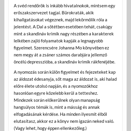
A svéd rendőrök is inkább hivatalnokok, mintsem egy
erőszakszervezet tagjai. Bürokraták, akik
kihallgatásokat végeznek, majd lekörmölik róla a
jelentést. A Dal a sötétben esetében tehát, csakúgy
mint a skandináv krimik nagy részében a karakterek
lelkében zajló folyamatok kapják a legnagyobb
figyelmet. Szerencsére Johanna Mo könyvében ez
nem megy át a zsáner számos darabjára jellemző
öncélú depresszióba, a skandináv krimik rákfenéjébe.
A nyomozás során külön figyelmet és fejezeteket kap
az áldozat édesanyja, sőt maga az áldozat is, aki halad
előre élete utolsó napján, és a nyomozókhoz
hasonlóan egyre közelebb kerül a tetteshez.
Mindezek során előkerülnek olyan manapság
hangsúlyos témák is, mint a másság és annak
elfogadásának kérdése. Ha minden ilyesmit élből
elutasítasz, akkor ez a könyv nem igazán neked való.
(Vagy lehet, hogy éppen ellenkezőleg.)