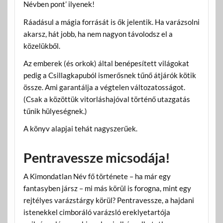
Névben pont’ ilyenek!
Ráadásul a mágia forrását is ők jelentik. Ha varázsolni
akarsz, hát jobb, ha nem nagyon távolodsz el a
közelükből.
Az emberek (és orkok) által benépesített világokat
pedig a Csillagkapuból ismerősnek tűnő átjárók kötik
össze. Ami garantálja a végtelen változatosságot.
(Csak a közöttük vitorláshajóval történő utazgatás
tűnik hülyeségnek.)
A könyv alapjai tehát nagyszerűek.
Pentravessze micsodája!
A Kimondatlan Név fő története – ha már egy
fantasyben jársz – mi más körül is forogna, mint egy
rejtélyes varázstárgy körül? Pentravessze, a hajdani
istenekkel cimboráló varázsló ereklyetartója