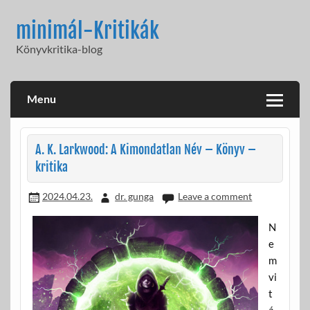
Skip
to
minimál-Kritikák
content
Könyvkritika-blog
Menu
A. K. Larkwood: A Kimondatlan Név – Könyv –
kritika
2024.04.23.
dr. gunga
Leave a comment
N
e
m
vi
t
á