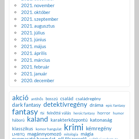
2021. november
2021. október
2021. szeptember
2021. augusztus
2021. július
2021. június
2021. május
2021. április
2021. március
2021. február
2021. január
2020. december
akció
család
családregény
bosszú
antihős
detektívregény
dark fantasy
dráma
epic fantasy
fantasy
horror
felnőtté válás
humor
fbi
heroic fantasy
kaland
katonaság
karakterközpontú
háború
krimi
kémregény
klasszikus
komor hangulat
magánnyomozó
mágia
LMBTQ
mitológia
nyomasztó hangulat
női főszereplő