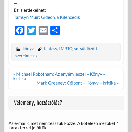
—
Ez is érdekelhet:
Tamsyn Muir: Gideon, a Kilencedik
F
T
E
O
ac
w
m
ss
e
itt
ail
za
könyv
fantasy
,
LMBTQ
,
sorsüldözött
b
er
m
szerelmesek
o
e
Bejegyzés
« Michael Robotham: Az enyém leszel – Könyv –
o
g
navigáció
kritika
Mark Greaney: Célpont – Könyv – kritika »
k
Vélemény, hozzászólás?
Az e-mail címet nem tesszük közzé.
A kötelező mezőket
*
karakterrel jelöltük