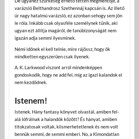
De ugyanez szürkeség érhető tetten megmentője, a
varázsló Belthandrosz Szethennáj kapcsán is. Az illető
úr nagy hatalmú varázsló, ez azonban sehogy sem jön
le róla. Inkább csak olyasféle személynek tűnik, aki
ugyan ezt állítja magáról, de tanúbizonyságát nem
igazán adja semmi ilyesminek.
Némi időnek el kell telnie, mire rájössz, hogy ők
mindketten egyszerűen csak ilyenek.
A. K. Larkwood viszont arról mindenképpen
gondoskodik, hogy ne add fel, míg az igazi kalandok el
nem kezdődnek.
Istenem!
Istenek. Hány fantasy könyvet olvastál, amiben fel-
alá lófrálnak a halandók között? És hányat, amiben
titokzatosak voltak, kiismerhetetlenek és nem volt
bennük semmi, de semmi emberi. No, a Kimondatlan