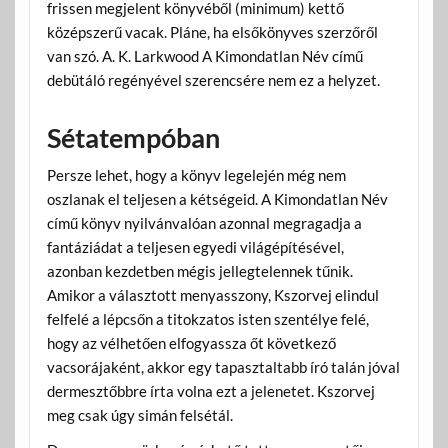
frissen megjelent könyvéből (minimum) kettő
középszerű vacak. Pláne, ha elsőkönyves szerzőről
van szó. A. K. Larkwood A Kimondatlan Név című
debütáló regényével szerencsére nem ez a helyzet.
Sétatempóban
Persze lehet, hogy a könyv legelején még nem
oszlanak el teljesen a kétségeid. A Kimondatlan Név
című könyv nyilvánvalóan azonnal megragadja a
fantáziádat a teljesen egyedi világépítésével,
azonban kezdetben mégis jellegtelennek tűnik.
Amikor a választott menyasszony, Kszorvej elindul
felfelé a lépcsőn a titokzatos isten szentélye felé,
hogy az vélhetően elfogyassza őt következő
vacsorájaként, akkor egy tapasztaltabb író talán jóval
dermesztőbbre írta volna ezt a jelenetet. Kszorvej
meg csak úgy simán felsétál.