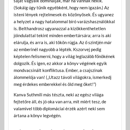
saját vágyaik dominálják, már ha vannak nekik.
(Sokáig úgy tűnik egyébként, hogy nem igazán.) Az
isteni lények rejtelmesek és közönyösek. És ugyanez
a helyzet a nagy hatalommal bíró varázshasználókkal
is. Belthandrosz ugyanazzal a kizökkenthetetlen
jóindulattal tekint minden embertársára; arra is aki
elárulja, és arra is, aki tökön rúgja. Az ő szintjén már
az emberinél nagyobb a lépték. Kszorvej pedig
képtelen felismerni, hogy a világ leglazább főnökének
dolgozik. És igen, ez akkor a könyv végének egyik
mondvacsinált konfliktusa. Ember, a csajszinak
álommelója van! („Utazz távoli világokra, ismerkedj
meg érdekes emberekkel és öld meg őket!”)
Kanva Suthmíli más tészta, neki az egész világa
fejtetőre áll, és jó oka van arra, mit miért tesz, de
valamivel több diplomáciai érzék azért neki sem
ártana a könyv legvégén.