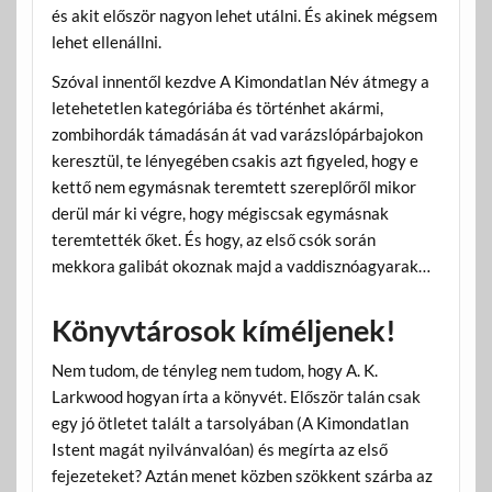
és akit először nagyon lehet utálni. És akinek mégsem
lehet ellenállni.
Szóval innentől kezdve A Kimondatlan Név átmegy a
letehetetlen kategóriába és történhet akármi,
zombihordák támadásán át vad varázslópárbajokon
keresztül, te lényegében csakis azt figyeled, hogy e
kettő nem egymásnak teremtett szereplőről mikor
derül már ki végre, hogy mégiscsak egymásnak
teremtették őket. És hogy, az első csók során
mekkora galibát okoznak majd a vaddisznóagyarak…
Könyvtárosok kíméljenek!
Nem tudom, de tényleg nem tudom, hogy A. K.
Larkwood hogyan írta a könyvét. Először talán csak
egy jó ötletet talált a tarsolyában (A Kimondatlan
Istent magát nyilvánvalóan) és megírta az első
fejezeteket? Aztán menet közben szökkent szárba az