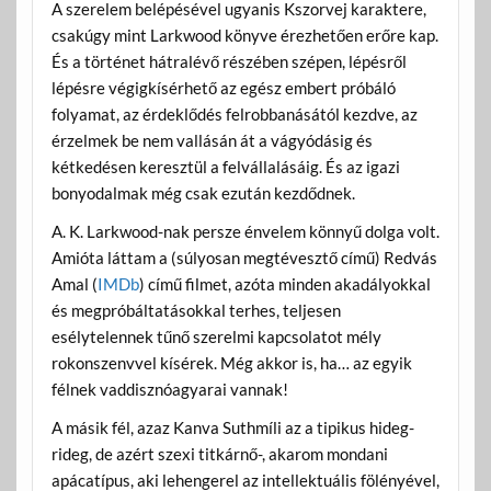
A szerelem belépésével ugyanis Kszorvej karaktere,
csakúgy mint Larkwood könyve érezhetően erőre kap.
És a történet hátralévő részében szépen, lépésről
lépésre végigkísérhető az egész embert próbáló
folyamat, az érdeklődés felrobbanásától kezdve, az
érzelmek be nem vallásán át a vágyódásig és
kétkedésen keresztül a felvállalásáig. És az igazi
bonyodalmak még csak ezután kezdődnek.
A. K. Larkwood-nak persze énvelem könnyű dolga volt.
Amióta láttam a (súlyosan megtévesztő című) Redvás
Amal (
IMDb
) című filmet, azóta minden akadályokkal
és megpróbáltatásokkal terhes, teljesen
esélytelennek tűnő szerelmi kapcsolatot mély
rokonszenvvel kísérek. Még akkor is, ha… az egyik
félnek vaddisznóagyarai vannak!
A másik fél, azaz Kanva Suthmíli az a tipikus hideg-
rideg, de azért szexi titkárnő-, akarom mondani
apácatípus, aki lehengerel az intellektuális fölényével,