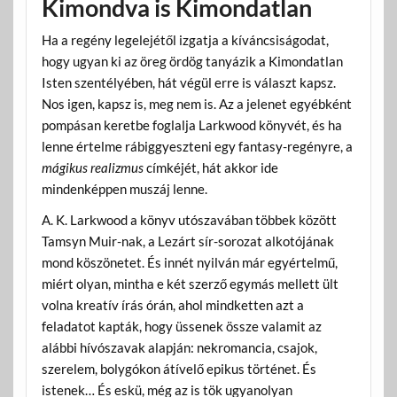
Kimondva is Kimondatlan
Ha a regény legelejétől izgatja a kíváncsiságodat,
hogy ugyan ki az öreg ördög tanyázik a Kimondatlan
Isten szentélyében, hát végül erre is választ kapsz.
Nos igen, kapsz is, meg nem is. Az a jelenet egyébként
pompásan keretbe foglalja Larkwood könyvét, és ha
lenne értelme rábiggyeszteni egy fantasy-regényre, a
mágikus realizmus
címkéjét, hát akkor ide
mindenképpen muszáj lenne.
A. K. Larkwood a könyv utószavában többek között
Tamsyn Muir-nak, a Lezárt sír-sorozat alkotójának
mond köszönetet. És innét nyilván már egyértelmű,
miért olyan, mintha e két szerző egymás mellett ült
volna kreatív írás órán, ahol mindketten azt a
feladatot kapták, hogy üssenek össze valamit az
alábbi hívószavak alapján: nekromancia, csajok,
szerelem, bolygókon átívelő epikus történet. És
istenek… És eskü, még az is tök ugyanolyan