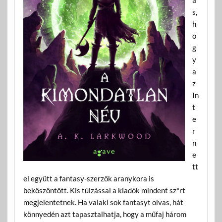
s,
h
o
g
y
a
z
In
t
e
r
n
e
tt
el együtt a fantasy-szerzők aranykora is
beköszöntött. Kis túlzással a kiadók mindent sz*rt
megjelentetnek. Ha valaki sok fantasyt olvas, hát
könnyedén azt tapasztalhatja, hogy a műfaj három