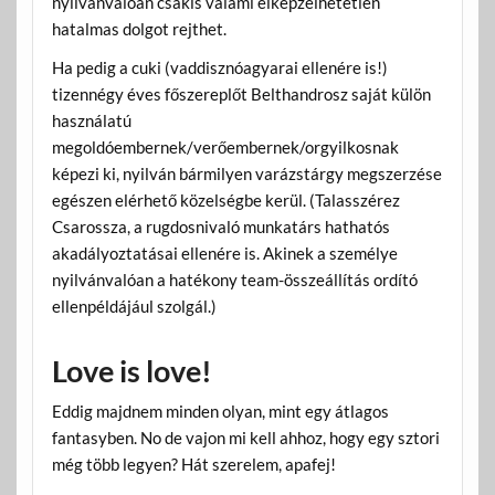
nyilvánvalóan csakis valami elképzelhetetlen
hatalmas dolgot rejthet.
Ha pedig a cuki (vaddisznóagyarai ellenére is!)
tizennégy éves főszereplőt Belthandrosz saját külön
használatú
megoldóembernek/verőembernek/orgyilkosnak
képezi ki, nyilván bármilyen varázstárgy megszerzése
egészen elérhető közelségbe kerül. (Talasszérez
Csarossza, a rugdosnivaló munkatárs hathatós
akadályoztatásai ellenére is. Akinek a személye
nyilvánvalóan a hatékony team-összeállítás ordító
ellenpéldájául szolgál.)
Love is love!
Eddig majdnem minden olyan, mint egy átlagos
fantasyben. No de vajon mi kell ahhoz, hogy egy sztori
még több legyen? Hát szerelem, apafej!