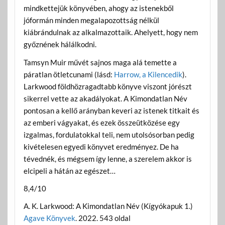
mindkettejük könyvében, ahogy az istenekből
jóformán minden megalapozottság nélkül
kiábrándulnak az alkalmazottaik. Ahelyett, hogy nem
győznének hálálkodni.
Tamsyn Muir művét sajnos maga alá temette a
páratlan ötletcunami (lásd:
Harrow, a Kilencedik
).
Larkwood földhözragadtabb könyve viszont jórészt
sikerrel vette az akadályokat. A Kimondatlan Név
pontosan a kellő arányban keveri az istenek titkait és
az emberi vágyakat, és ezek összeütközése egy
izgalmas, fordulatokkal teli, nem utolsósorban pedig
kivételesen egyedi könyvet eredményez. De ha
tévednék, és mégsem így lenne, a szerelem akkor is
elcipeli a hátán az egészet…
8,4/10
A. K. Larkwood: A Kimondatlan Név (Kígyókapuk 1.)
Agave Könyvek
. 2022. 543 oldal