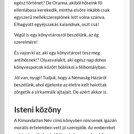
egész történet? De Oranna, akiből hőseink fő
ellenlábasa kerekedik, mintha elsőre inkább csak
egyszerű mellékszereplőnek lett volna szánva.
Elhagyott egyéjszakás kalandnak, oszt csá!
Végül is egy könyvtárosról beszélünk, az ég
szerelmére!
És vajon ki az, aki egy könyvtárost tesz meg
antihősnek!? Olyasvalakit, aki egész nap dohos
könyvespolcok között bóbiskol a félhomályban.
Jól van, nyugi! Tudjuk, hogy a Némaság Házáról
beszélünk, ahol éjjelente az életre kelt halottak
zörgetik a sírkamráik ajtajait. De azért akkor is.
Isteni közöny
A Kimondatlan Név című könyvben nincsenek igazán
morális értelemben vett jó szereplők. Az embereket