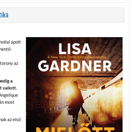
tika
hollal ápolt
mentő-
t
ótorony az
pedig a
 vallott.
 Angelique
lán most
nak az első