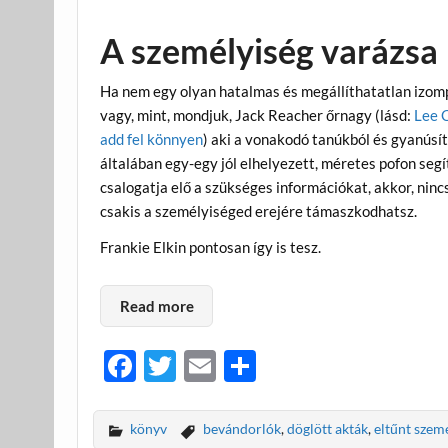
A személyiség varázsa
Ha nem egy olyan hatalmas és megállíthatatlan izom
vagy, mint, mondjuk, Jack Reacher őrnagy (lásd:
Lee C
add fel könnyen
) aki a vonakodó tanúkból és gyanúsí
általában egy-egy jól elhelyezett, méretes pofon seg
csalogatja elő a szükséges információkat, akkor, ninc
csakis a személyiséged erejére támaszkodhatsz.
Frankie Elkin pontosan így is tesz.
Read more
F
T
E
O
ac
w
m
ss
e
itt
ail
za
könyv
bevándorlók
,
döglött akták
,
eltűnt szem