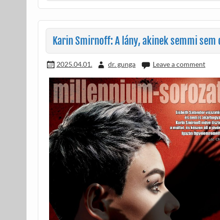
b
er
m
o
e
o
g
Karin Smirnoff: A lány, akinek semmi sem 
k
2025.04.01.
dr. gunga
Leave a comment