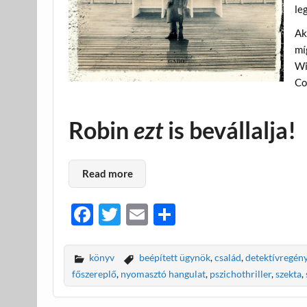
le
Ak
mí
Wi
Co
Robin
ezt
is bevállalja!
Read more
F
T
E
O
ac
w
m
ss
e
itt
ail
za
könyv
beépített ügynök
,
család
,
detektívregén
b
er
m
főszereplő
,
nyomasztó hangulat
,
pszichothriller
,
szekta
,
o
e