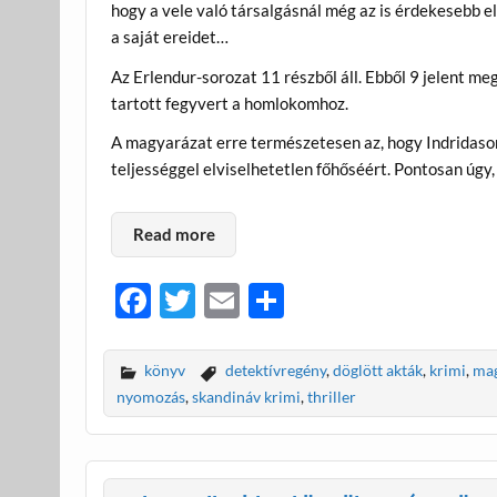
hogy a vele való társalgásnál még az is érdekesebb e
a saját ereidet…
Az Erlendur-sorozat 11 részből áll. Ebből 9 jelent 
tartott fegyvert a homlokomhoz.
A magyarázat erre természetesen az, hogy Indridaso
teljességgel elviselhetetlen főhőséért. Pontosan úgy,
Read more
F
T
E
O
ac
w
m
ss
e
itt
ail
za
könyv
detektívregény
,
döglött akták
,
krimi
,
ma
b
er
m
nyomozás
,
skandináv krimi
,
thriller
o
e
o
g