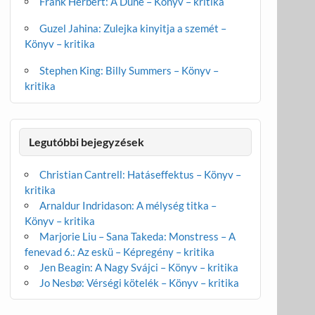
Frank Herbert: A Dűne – Könyv – kritika
Guzel Jahina: Zulejka kinyitja a szemét –
Könyv – kritika
Stephen King: Billy Summers – Könyv –
kritika
Legutóbbi bejegyzések
Christian Cantrell: Hatáseffektus – Könyv –
kritika
Arnaldur Indridason: A mélység titka –
Könyv – kritika
Marjorie Liu – Sana Takeda: Monstress – A
fenevad 6.: Az eskü – Képregény – kritika
Jen Beagin: A Nagy Svájci – Könyv – kritika
Jo Nesbø: Vérségi kötelék – Könyv – kritika