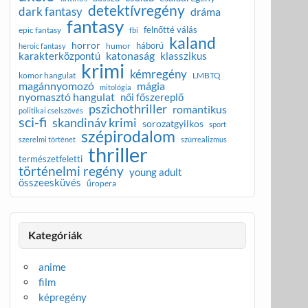
detektívregény
dark fantasy
dráma
fantasy
felnőtté válás
epic fantasy
fbi
kaland
horror
háború
humor
heroic fantasy
katonaság
karakterközpontú
klasszikus
krimi
kémregény
komor hangulat
LMBTQ
magánnyomozó
mágia
mitológia
nyomasztó hangulat
női főszereplő
pszichothriller
romantikus
politikai cselszövés
sci-fi
skandináv krimi
sorozatgyilkos
sport
szépirodalom
szerelmi történet
szürrealizmus
thriller
természetfeletti
történelmi regény
young adult
összeesküvés
űropera
Kategóriák
anime
film
képregény