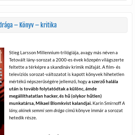
drága – Könyv – kritika
Stieg Larsson Millennium-trilógiája, avagy más néven a
Tetovált lány-sorozat a 2000-es évek közepén világszerte
feltette a térképre a skandináv krimik műfaját. A film- és
televíziós sorozat-változatot is kapott könyvek hihetetlen
mértékű népszerűségére jellemző, hogy
a szerző halála
után is tovább folytatódtak a különc, ámde
megállíthatatlan hacker, és hű (olykor hűtlen)
munkatársa, Mikael Blomkvist kalandjai.
Karin Smirnoff
A
lány, akinek semmi sem drága
című könyve immár a sorozat
hetedik része.