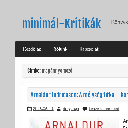
Skip
to
content
minimál-Kritikák
Könyvkr
Kezdőlap
Rólunk
Kapcsolat
Címke:
magánnyomozó
Arnaldur Indridason: A mélység titka – Kön
2025.06.20.
dr. gunga
Leave a comment
Ar
Er