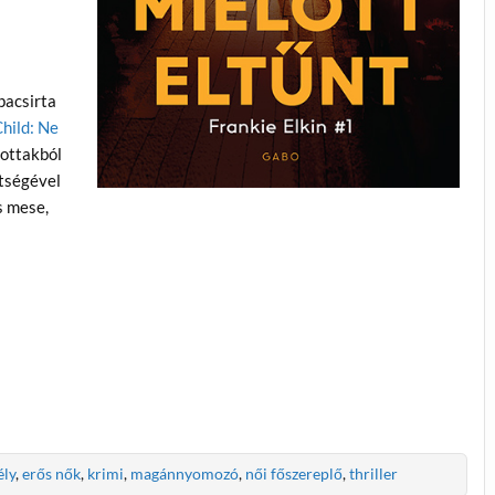
pacsirta
hild: Ne
tottakból
ítségével
s mese,
ély
,
erős nők
,
krimi
,
magánnyomozó
,
női főszereplő
,
thriller