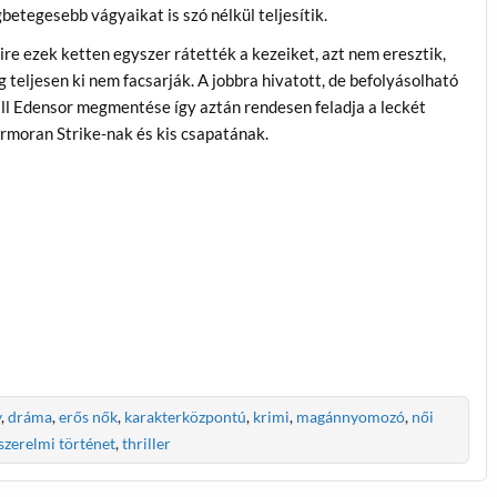
gbetegesebb vágyaikat is szó nélkül teljesítik.
ire ezek ketten egyszer rátették a kezeiket, azt nem eresztik,
g teljesen ki nem facsarják. A jobbra hivatott, de befolyásolható
ll Edensor megmentése így aztán rendesen feladja a leckét
rmoran Strike-nak és kis csapatának.
y
,
dráma
,
erős nők
,
karakterközpontú
,
krimi
,
magánnyomozó
,
női
szerelmi történet
,
thriller