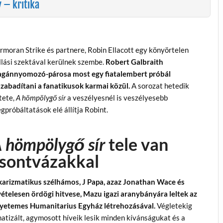
 – kritika
rmoran Strike és partnere, Robin Ellacott egy könyörtelen
llási szektával kerülnek szembe.
Robert Galbraith
gánnyomozó-párosa most egy fiatalembert próbál
szabadítani a fanatikusok karmai közül.
A sorozat hetedik
tete,
A hömpölygő sír
a veszélyesnél is veszélyesebb
gpróbáltatások elé állítja Robint.
 hömpölygő sír
tele van
sontvázakkal
karizmatikus szélhámos, J Papa, azaz Jonathan Wace és
vételesen ördögi hitvese, Mazu igazi aranybányára leltek az
yetemes Humanitarius Egyház létrehozásával.
Végletekig
natizált, agymosott híveik lesik minden kívánságukat és a