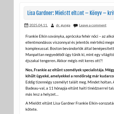
o
g
k
Lisa Gardner: Mielőtt eltűnt – Könyv – kri
2025.04.11.
dr. gunga
Leave a comment
Frankie Elkin soványka, aprócska fehér nőci – az alko
ellentmondásos viszonnyal és jelentős mértékű meg
komplexussal. Boston bevándorlók által benépesítet
Manpattan negyedéből úgy tűnik ki, mint egy világít
éjszakai tengeren. Akkor mégis mit keres ott?!
Nos, Frankie az eltűnt személyek specialistája. Még
kihűlt ügyeké, amelyekkel a rendőrség már kudarcot
Eddig tizennégy személyt talált meg. Mindet holtan.
Badeau-val, a 11 hónapja eltűnt haiti tinédzserrel ta
más lesz a helyzet…
A Mielőtt eltűnt Lisa Gardner Frankie Elkin-sorozatá
kötete.