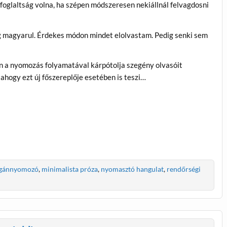
lfoglaltság volna, ha szépen módszeresen nekiállnál felvagdosni
meg magyarul. Érdekes módon mindet elolvastam. Pedig senki sem
n a nyomozás folyamatával kárpótolja szegény olvasóit
 ahogy ezt új főszereplője esetében is teszi…
gánnyomozó
,
minimalista próza
,
nyomasztó hangulat
,
rendőrségi