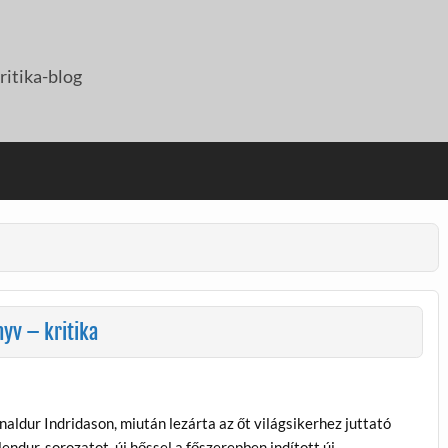
itika-blog
yv – kritika
naldur Indridason, miután lezárta az őt világsikerhez juttató
lendur-sorozatot, új hőssel a főszerepben indított új