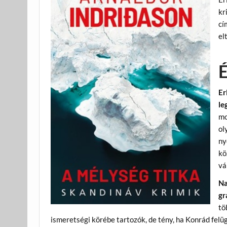
kr
cí
el
É
Er
le
mo
ol
ny
kö
vá
Na
gr
tö
ismeretségi körébe tartozók, de tény, ha Konrád fel