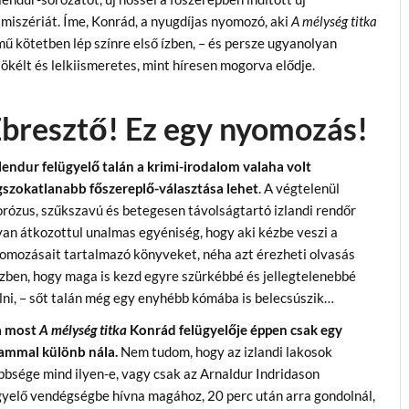
imiszériát. Íme, Konrád, a nyugdíjas nyomozó, aki
A mélység titka
mű kötetben lép színre első ízben, – és persze ugyanolyan
tökélt és lelkiismeretes, mint híresen mogorva elődje.
bresztő! Ez egy nyomozás!
lendur felügyelő talán a krimi-irodalom valaha volt
gszokatlanabb főszereplő-választása lehet
. A végtelenül
rózus, szűkszavú és betegesen távolságtartó izlandi rendőr
yan átkozottul unalmas egyéniség, hogy aki kézbe veszi a
omozásait tartalmazó könyveket, néha azt érezheti olvasás
zben, hogy maga is kezd egyre szürkébbé és jellegtelenebbé
lni, – sőt talán még egy enyhébb kómába is belecsúszik…
 most
A mélység titka
Konrád felügyelője éppen csak egy
ammal különb nála.
Nem tudom, hogy az izlandi lakosok
bbsége mind ilyen-e, vagy csak az Arnaldur Indridason
ügyelő vendégségbe hívna magához, 20 perc után arra gondolnál,