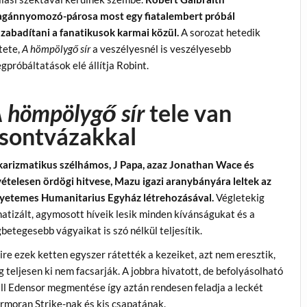
gánnyomozó-párosa most egy fiatalembert próbál
szabadítani a fanatikusok karmai közül.
A sorozat hetedik
tete,
A hömpölygő sír
a veszélyesnél is veszélyesebb
gpróbáltatások elé állítja Robint.
 hömpölygő sír
tele van
sontvázakkal
karizmatikus szélhámos, J Papa, azaz Jonathan Wace és
vételesen ördögi hitvese, Mazu igazi aranybányára leltek az
yetemes Humanitarius Egyház létrehozásával.
Végletekig
natizált, agymosott híveik lesik minden kívánságukat és a
gbetegesebb vágyaikat is szó nélkül teljesítik.
ire ezek ketten egyszer rátették a kezeiket, azt nem eresztik,
g teljesen ki nem facsarják. A jobbra hivatott, de befolyásolható
ll Edensor megmentése így aztán rendesen feladja a leckét
rmoran Strike-nak és kis csapatának.