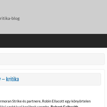
itika-blog
 – kritika
rmoran Strike és partnere, Robin Ellacott egy könyörtelen
llási szektával kerülnek szembe.
Robert Galbraith