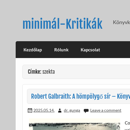
Skip
to
content
minimál-Kritikák
Könyvkr
Kezdőlap
Rólunk
Kapcsolat
Címke:
szekta
Robert Galbraith: A hömpölygő sír – Könyv
2025.05.14.
dr. gunga
Leave a comment
Co
va