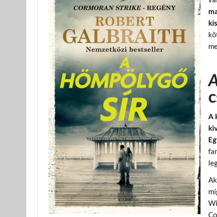
ma
ki
kö
me
A
c
A 
ki
Eg
fa
le
Ak
mí
Wi
Co