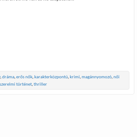
y
,
dráma
,
erős nők
,
karakterközpontú
,
krimi
,
magánnyomozó
,
női
szerelmi történet
,
thriller