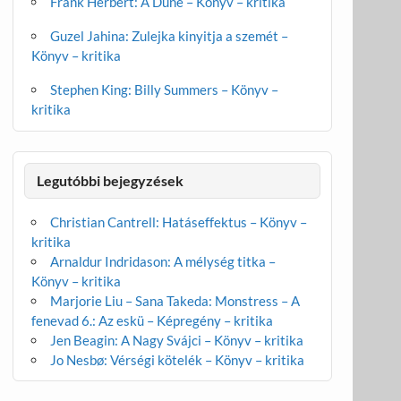
Frank Herbert: A Dűne – Könyv – kritika
Guzel Jahina: Zulejka kinyitja a szemét –
Könyv – kritika
Stephen King: Billy Summers – Könyv –
kritika
Legutóbbi bejegyzések
Christian Cantrell: Hatáseffektus – Könyv –
kritika
Arnaldur Indridason: A mélység titka –
Könyv – kritika
Marjorie Liu – Sana Takeda: Monstress – A
fenevad 6.: Az eskü – Képregény – kritika
Jen Beagin: A Nagy Svájci – Könyv – kritika
Jo Nesbø: Vérségi kötelék – Könyv – kritika