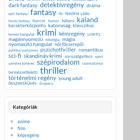
detektívregény
dark fantasy
dráma
fantasy
felnőtté válás
epic fantasy
fbi
kaland
horror
háború
humor
heroic fantasy
katonaság
karakterközpontú
klasszikus
krimi
kémregény
komor hangulat
LMBTQ
magánnyomozó
mágia
mitológia
nyomasztó hangulat
női főszereplő
pszichothriller
romantikus
politikai cselszövés
sci-fi
skandináv krimi
sorozatgyilkos
sport
szépirodalom
szerelmi történet
szürrealizmus
thriller
természetfeletti
történelmi regény
young adult
összeesküvés
űropera
Kategóriák
anime
film
képregény