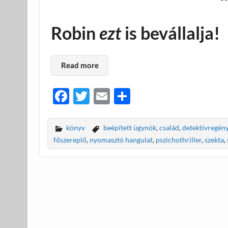
Robin
ezt
is bevállalja!
Read more
F
T
E
O
ac
w
m
ss
e
itt
ail
za
könyv
beépített ügynök
,
család
,
detektívregén
b
er
m
főszereplő
,
nyomasztó hangulat
,
pszichothriller
,
szekta
,
o
e
o
g
k