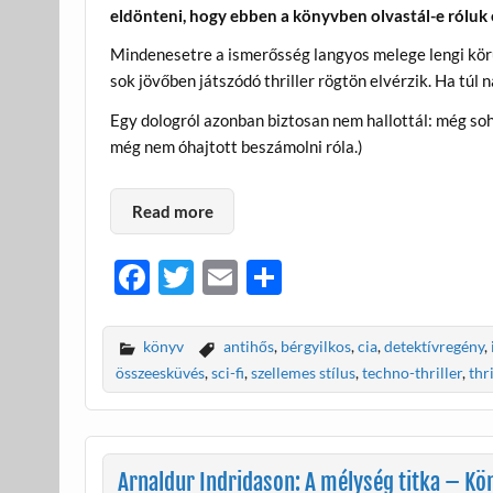
eldönteni, hogy ebben a könyvben olvastál-e róluk 
Mindenesetre a ismerősség langyos melege lengi körül
sok jövőben játszódó thriller rögtön elvérzik. Ha túl
Egy dologról azonban biztosan nem hallottál: még soh
még nem óhajtott beszámolni róla.)
Read more
F
T
E
O
ac
w
m
ss
e
itt
ail
za
könyv
antihős
,
bérgyilkos
,
cia
,
detektívregény
,
b
er
m
összeesküvés
,
sci-fi
,
szellemes stílus
,
techno-thriller
,
thr
o
e
o
g
k
Arnaldur Indridason: A mélység titka – Kön