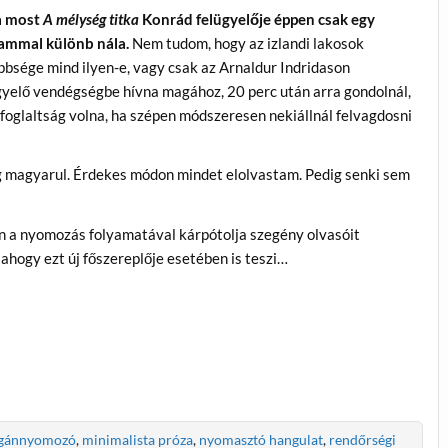
 most
A mélység titka
Konrád felügyelője éppen csak egy
ammal különb nála.
Nem tudom, hogy az izlandi lakosok
bbsége mind ilyen-e, vagy csak az Arnaldur Indridason
ügyelő vendégségbe hívna magához, 20 perc után arra gondolnál,
lfoglaltság volna, ha szépen módszeresen nekiállnál felvagdosni
meg magyarul. Érdekes módon mindet elolvastam. Pedig senki sem
n a nyomozás folyamatával kárpótolja szegény olvasóit
 ahogy ezt új főszereplője esetében is teszi…
gánnyomozó
,
minimalista próza
,
nyomasztó hangulat
,
rendőrségi