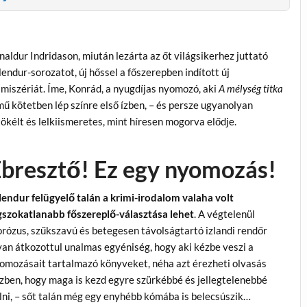
naldur Indridason, miután lezárta az őt világsikerhez juttató
lendur-sorozatot, új hőssel a főszerepben indított új
imiszériát. Íme, Konrád, a nyugdíjas nyomozó, aki
A mélység titka
mű kötetben lép színre első ízben, – és persze ugyanolyan
tökélt és lelkiismeretes, mint híresen mogorva elődje.
bresztő! Ez egy nyomozás!
lendur felügyelő talán a krimi-irodalom valaha volt
gszokatlanabb főszereplő-választása lehet
. A végtelenül
rózus, szűkszavú és betegesen távolságtartó izlandi rendőr
yan átkozottul unalmas egyéniség, hogy aki kézbe veszi a
omozásait tartalmazó könyveket, néha azt érezheti olvasás
zben, hogy maga is kezd egyre szürkébbé és jellegtelenebbé
lni, – sőt talán még egy enyhébb kómába is belecsúszik…