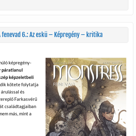
 fenevad 6.: Az eskü – Képregény – kritika
lmúló képregény-
 páratlanul
szép képzeletbeli
dik kötete folytatja
 árulással és
zereplő Farkasvérű
át családtagjaiban
z nem más, mint a