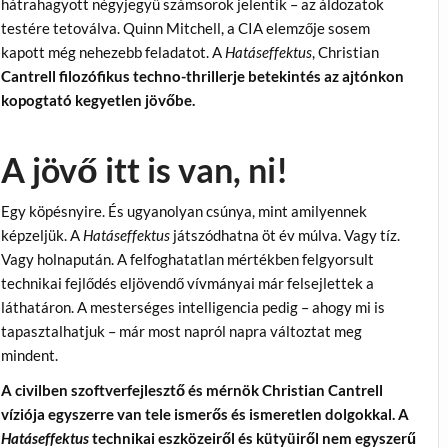
hátrahagyott négyjegyű számsorok jelentik – az áldozatok
testére tetoválva. Quinn Mitchell, a CIA elemzője sosem
kapott még nehezebb feladatot. A
Hatáseffektus
, Christian
Cantrell filozófikus techno-thrillerje betekintés az ajtónkon
kopogtató kegyetlen jövőbe.
A jövő itt is van, ni!
Egy köpésnyire. És ugyanolyan csúnya, mint amilyennek
képzeljük. A
Hatáseffektus
játszódhatna öt év múlva. Vagy tíz.
Vagy holnapután. A felfoghatatlan mértékben felgyorsult
technikai fejlődés eljövendő vívmányai már felsejlettek a
láthatáron. A mesterséges intelligencia pedig – ahogy mi is
tapasztalhatjuk – már most napról napra változtat meg
mindent.
A civilben szoftverfejlesztő és mérnök Christian Cantrell
víziója egyszerre van tele ismerős és ismeretlen dolgokkal. A
Hatáseffektus
technikai eszközeiről és kütyüiről nem egyszerű