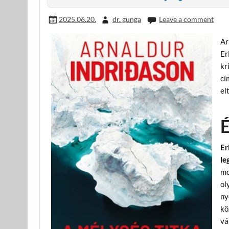
2025.06.20.
dr. gunga
Leave a comment
Ar
Er
kr
cí
el
É
Er
le
mo
ol
ny
kö
vá