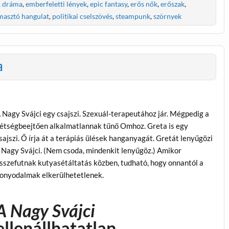
,
dráma
,
emberfeletti lények
,
epic fantasy
,
erős nők
,
erőszak
,
asztó hangulat
,
politikai cselszövés
,
steampunk
,
szörnyek
a
 Nagy Svájci egy csajszi. Szexuál-terapeutához jár. Mégpedig a
étségbeejtően alkalmatlannak tűnő Omhoz. Greta is egy
sajszi. Ő írja át a terápiás ülések hanganyagát. Gretát lenyűgözi
 Nagy Svájci. (Nem csoda, mindenkit lenyűgöz.) Amikor
sszefutnak kutyasétáltatás közben, tudható, hogy onnantól a
onyodalmak elkerülhetetlenek.
A Nagy Svájci
ellenállhatatlan