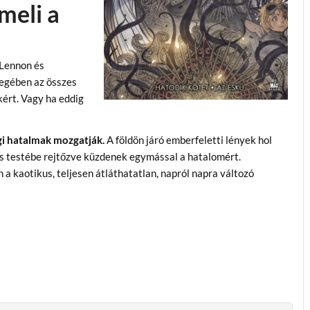
meli a
 Lennon és
yegében az összes
kért. Vagy ha eddig
gi hatalmak mozgatják.
A földön járó emberfeletti lények hol
más testébe rejtőzve küzdenek egymással a hatalomért.
 kaotikus, teljesen átláthatatlan, napról napra változó