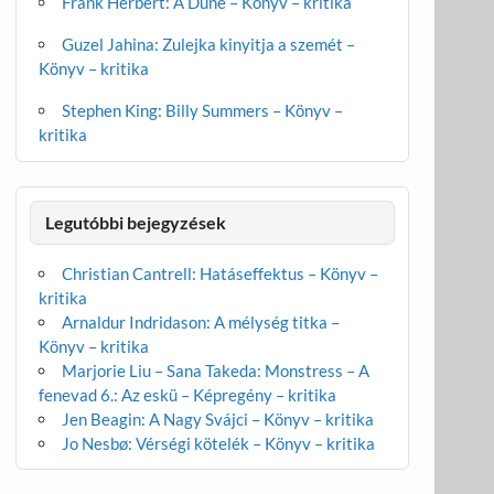
Frank Herbert: A Dűne – Könyv – kritika
Guzel Jahina: Zulejka kinyitja a szemét –
Könyv – kritika
Stephen King: Billy Summers – Könyv –
kritika
Legutóbbi bejegyzések
Christian Cantrell: Hatáseffektus – Könyv –
kritika
Arnaldur Indridason: A mélység titka –
Könyv – kritika
Marjorie Liu – Sana Takeda: Monstress – A
fenevad 6.: Az eskü – Képregény – kritika
Jen Beagin: A Nagy Svájci – Könyv – kritika
Jo Nesbø: Vérségi kötelék – Könyv – kritika