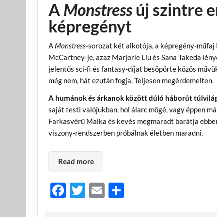
A
Monstress
új szintre e
képregényt
A
Monstress
-sorozat két alkotója, a képregény-műfaj
McCartney-je, azaz Marjorie Liu és Sana Takeda lén
jelentős sci-fi és fantasy-díjat besöpörte közös művü
még nem, hát ezután fogja. Teljesen megérdemelten.
A humánok és árkanok között dúló háborút túlvilá
saját testi valójukban, hol álarc mögé, vagy éppen 
Farkasvérű Maika és kevés megmaradt barátja ebben a
viszony-rendszerben próbálnak életben maradni.
Read more
F
T
E
O
ac
w
m
ss