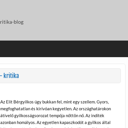
itika-blog
– kritika
Az Elit Bérgyilkos úgy bukkan fel, mint egy szellem. Gyors,
megfoghatatlan és kirívóan kegyetlen. Az országhatárokon
átívelő gyilkosságsorozat tempója nőttön nő. Az indíték
azonban homályos. Az egyetlen kapaszkodót a gyilkos által