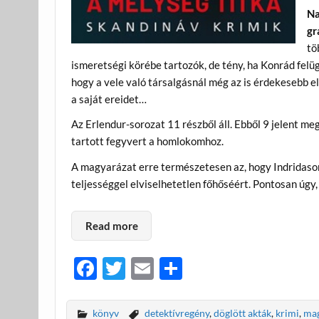
Na
gr
tö
ismeretségi körébe tartozók, de tény, ha Konrád fel
hogy a vele való társalgásnál még az is érdekesebb e
a saját ereidet…
Az Erlendur-sorozat 11 részből áll. Ebből 9 jelent 
tartott fegyvert a homlokomhoz.
A magyarázat erre természetesen az, hogy Indridaso
teljességgel elviselhetetlen főhőséért. Pontosan úgy,
Read more
F
T
E
O
ac
w
m
ss
e
itt
ail
za
könyv
detektívregény
,
döglött akták
,
krimi
,
ma