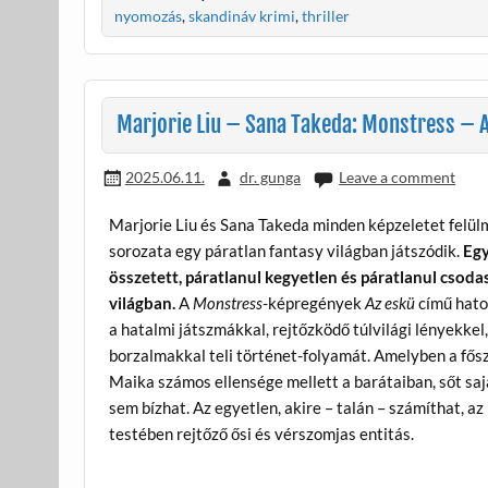
b
er
m
nyomozás
,
skandináv krimi
,
thriller
o
e
o
g
k
Marjorie Liu – Sana Takeda: Monstress – A
2025.06.11.
dr. gunga
Leave a comment
Marjorie Liu és Sana Takeda minden képzeletet felü
sorozata egy páratlan fantasy világban játszódik.
Egy
összetett, páratlanul kegyetlen és páratlanul csoda
világban.
A
Monstress
-képregények
Az eskü
című hato
a hatalmi játszmákkal, rejtőzködő túlvilági lényekkel,
borzalmakkal teli történet-folyamát. Amelyben a fős
Maika számos ellensége mellett a barátaiban, sőt saj
sem bízhat. Az egyetlen, akire – talán – számíthat, a
testében rejtőző ősi és vérszomjas entitás.