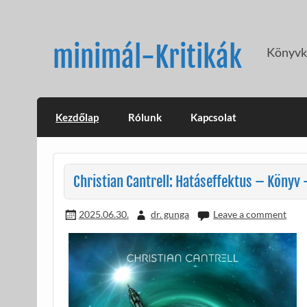
Skip
to
content
minimál-Kritikák
Könyvkr
Kezdőlap
Rólunk
Kapcsolat
Christian Cantrell: Hatáseffektus – Könyv 
2025.06.30.
dr. gunga
Leave a comment