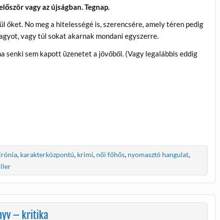
először vagy az újságban. Tegnap.
 őket. No meg a hitelességé is, szerencsére, amely téren pedig
 nagyot, vagy túl sokat akarnak mondani egyszerre.
a senki sem kapott üzenetet a jövőből. (Vagy legalábbis eddig
irónia
,
karakterközpontú
,
krimi
,
női főhős
,
nyomasztó hangulat
,
iller
yv – kritika