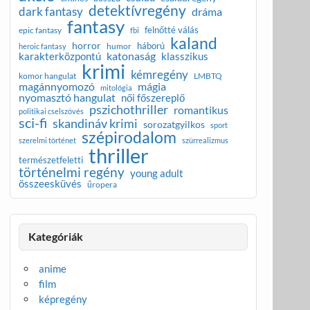
detektívregény
dark fantasy
dráma
fantasy
felnőtté válás
epic fantasy
fbi
kaland
horror
háború
humor
heroic fantasy
katonaság
karakterközpontú
klasszikus
krimi
kémregény
komor hangulat
LMBTQ
magánnyomozó
mágia
mitológia
nyomasztó hangulat
női főszereplő
pszichothriller
romantikus
politikai cselszövés
sci-fi
skandináv krimi
sorozatgyilkos
sport
szépirodalom
szerelmi történet
szürrealizmus
thriller
természetfeletti
történelmi regény
young adult
összeesküvés
űropera
Kategóriák
anime
film
képregény