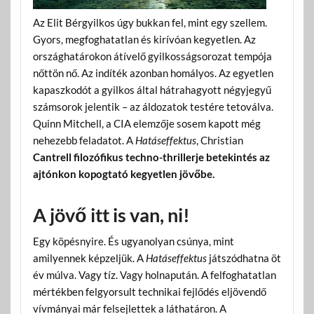
Az Elit Bérgyilkos úgy bukkan fel, mint egy szellem.
Gyors, megfoghatatlan és kirívóan kegyetlen. Az
országhatárokon átívelő gyilkosságsorozat tempója
nőttön nő. Az indíték azonban homályos. Az egyetlen
kapaszkodót a gyilkos által hátrahagyott négyjegyű
számsorok jelentik – az áldozatok testére tetoválva.
Quinn Mitchell, a CIA elemzője sosem kapott még
nehezebb feladatot. A
Hatáseffektus
, Christian
Cantrell filozófikus techno-thrillerje betekintés az
ajtónkon kopogtató kegyetlen jövőbe.
A jövő itt is van, ni!
Egy köpésnyire. És ugyanolyan csúnya, mint
amilyennek képzeljük. A
Hatáseffektus
játszódhatna öt
év múlva. Vagy tíz. Vagy holnapután. A felfoghatatlan
mértékben felgyorsult technikai fejlődés eljövendő
vívmányai már felsejlettek a láthatáron. A