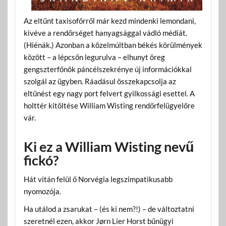
Az eltűnt taxisofőrről már kezd mindenki lemondani,
kivéve a rendőrséget hanyagsággal vádló médiát.
(Hiénák.) Azonban a közelmúltban békés körülmények
között – a lépcsőn legurulva – elhunyt öreg
gengszterfőnök páncélszekrénye új információkkal
szolgál az ügyben. Ráadásul összekapcsolja az
eltűnést egy nagy port felvert gyilkossági esettel. A
holttér kitöltése William Wisting rendőrfelügyelőre
vár.
Ki ez a William Wisting nevű
fickó?
Hát vitán felül ő Norvégia legszimpatikusabb
nyomozója.
Ha utálod a zsarukat – (és ki nem?!) – de változtatni
szeretnél ezen, akkor Jørn Lier Horst bűnügyi