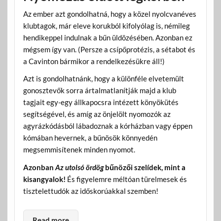
Az ember azt gondolhatná, hogy a közel nyolcvanéves
klubtagok, már eleve korukból kifolyólag is, némileg
hendikeppel indulnak a bűn üldözésében. Azonban ez
mégsem így van. (Persze a csípőprotézis, a sétabot és
a Cavinton bármikor a rendelkezésükre áll!)
Azt is gondolhatnánk, hogy a különféle elvetemült
gonosztevők sorra ártalmatlanítják majd a klub
tagjait egy-egy állkapocsra intézett könyökütés
segítségével, és amíg az önjelölt nyomozók az
agyrázkódásból lábadoznak a kórházban vagy éppen
kómában hevernek, a bűnösök könnyedén
megsemmisítenek minden nyomot.
Azonban
Az utolsó ördög
bűnözői szelídek, mint a
kisangyalok!
És figyelemre méltóan türelmesek és
tisztelettudók az időskorúakkal szemben!
Read more