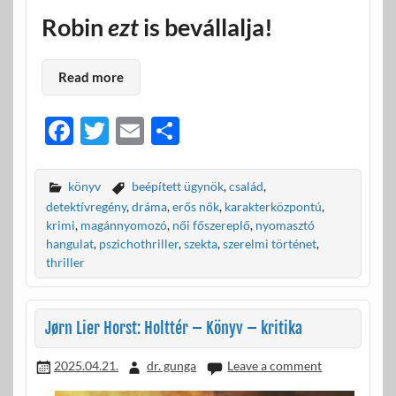
Robin
ezt
is bevállalja!
Read more
F
T
E
O
ac
w
m
ss
e
itt
ail
za
könyv
beépített ügynök
,
család
,
b
er
m
detektívregény
,
dráma
,
erős nők
,
karakterközpontú
,
krimi
,
magánnyomozó
,
női főszereplő
,
nyomasztó
o
e
hangulat
,
pszichothriller
,
szekta
,
szerelmi történet
,
o
g
thriller
k
Jørn Lier Horst: Holttér – Könyv – kritika
2025.04.21.
dr. gunga
Leave a comment