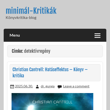
Skip
to
minimál-Kritikák
content
Könyvkritika-blog
Menu
Címke:
detektívregény
Christian Cantrell: Hatáseffektus – Könyv –
kritika
2025.06.30.
dr. gunga
Leave a comment