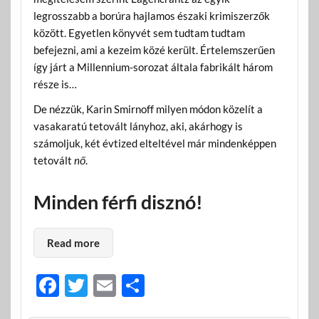
legrosszabb a borúra hajlamos északi krimiszerzők
között. Egyetlen könyvét sem tudtam tudtam
befejezni, ami a kezeim közé került. Értelemszerűen
így járt a Millennium-sorozat általa fabrikált három
része is…
De nézzük, Karin Smirnoff milyen módon közelít a
vasakaratú tetovált lányhoz, aki, akárhogy is
számoljuk, két évtized elteltével már mindenképpen
tetovált
nő
.
Minden férfi disznó!
Read more
F
T
E
O
ac
w
m
ss