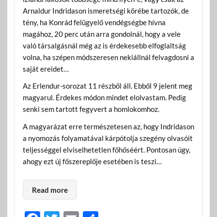
Arnaldur Indridason ismeretségi körébe tartozók, de
tény, ha Konrád felügyelő vendégségbe hívna
magához, 20 perc után arra gondolnál, hogy a vele
való társalgásnál még az is érdekesebb elfoglaltság
volna, ha szépen módszeresen nekiállnál felvagdosni a
saját ereidet…
Az Erlendur-sorozat 11 részből áll. Ebből 9 jelent meg
magyarul. Érdekes módon mindet elolvastam. Pedig
senki sem tartott fegyvert a homlokomhoz.
A magyarázat erre természetesen az, hogy Indridason
a nyomozás folyamatával kárpótolja szegény olvasóit
teljességgel elviselhetetlen főhőséért. Pontosan úgy,
ahogy ezt új főszereplője esetében is teszi…
Read more