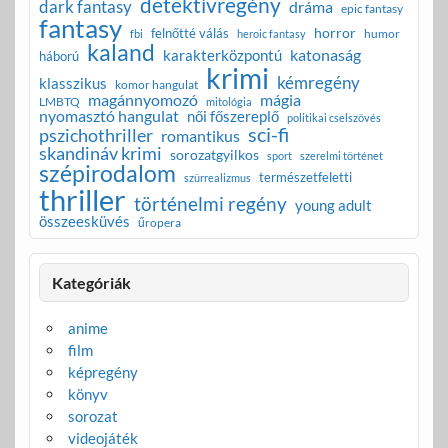
detektívregény
dark fantasy
dráma
epic fantasy
fantasy
horror
felnőtté válás
humor
fbi
heroic fantasy
kaland
katonaság
karakterközpontú
háború
krimi
kémregény
klasszikus
komor hangulat
magánnyomozó
mágia
LMBTQ
mitológia
nyomasztó hangulat
női főszereplő
politikai cselszövés
sci-fi
pszichothriller
romantikus
skandináv krimi
sorozatgyilkos
sport
szerelmi történet
szépirodalom
természetfeletti
szürrealizmus
thriller
történelmi regény
young adult
összeesküvés
űropera
Kategóriák
anime
film
képregény
könyv
sorozat
videojáték