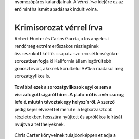
nyomozópáros kalandjainak. A
Vérrel írva
idejére ez az
erő mintha ismét apadásnak indult volna.
Krimisorozat vérrel írva
Robert Hunter és Carlos Garcia, a los angeles-i
rendőrség extrém erőszakos részlegének
összeszokott kétfős csapata szerencsétlenségükre
sorozatban fogja ki Kalifornia állam legőrültebb
gonosztevőit, akiknek körülbelül 99%-a ráadásul még
sorozatgyilkos is.
Továbbá ezek a sorozatgyilkosok egyike sem a
visszafogottságáról híres. A plafonról is a vér csurog
lefelé, miután távoztak egy helyszínről.
A szerző
pedig kéjes élvezettel merül el a legborzasztóbb
részletekben, hosszúra nyújtott és aprólékos leírását
nyújtva a tetthelyeknek.
Chris Carter könyveinek tulajdonképpen ez adja a