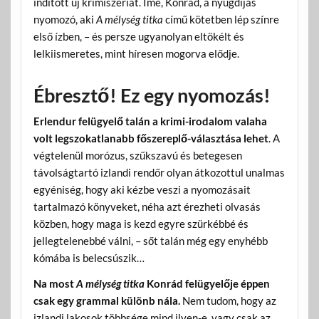
indított új krimiszériát. Íme, Konrád, a nyugdíjas
nyomozó, aki
A mélység titka
című kötetben lép színre
első ízben, – és persze ugyanolyan eltökélt és
lelkiismeretes, mint híresen mogorva elődje.
Ébresztő! Ez egy nyomozás!
Erlendur felügyelő talán a krimi-irodalom valaha
volt legszokatlanabb főszereplő-választása lehet
. A
végtelenül morózus, szűkszavú és betegesen
távolságtartó izlandi rendőr olyan átkozottul unalmas
egyéniség, hogy aki kézbe veszi a nyomozásait
tartalmazó könyveket, néha azt érezheti olvasás
közben, hogy maga is kezd egyre szürkébbé és
jellegtelenebbé válni, – sőt talán még egy enyhébb
kómába is belecsúszik…
Na most
A mélység titka
Konrád felügyelője éppen
csak egy grammal különb nála.
Nem tudom, hogy az
izlandi lakosok többsége mind ilyen-e, vagy csak az