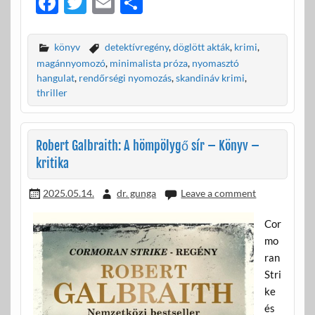
F
T
E
O
ac
w
m
ss
e
itt
ail
za
könyv
detektívregény
,
döglött akták
,
krimi
,
b
er
m
magánnyomozó
,
minimalista próza
,
nyomasztó
hangulat
,
rendőrségi nyomozás
,
skandináv krimi
,
o
e
thriller
o
g
k
Robert Galbraith: A hömpölygő sír – Könyv –
kritika
2025.05.14.
dr. gunga
Leave a comment
Cor
mo
ran
Stri
ke
és