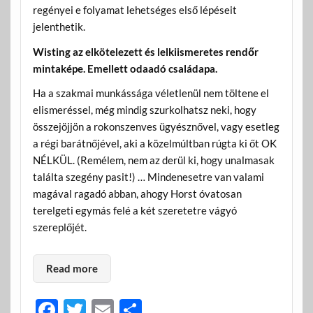
regényei e folyamat lehetséges első lépéseit
jelenthetik.
Wisting az elkötelezett és lelkiismeretes rendőr
mintaképe. Emellett odaadó családapa.
Ha a szakmai munkássága véletlenül nem töltene el
elismeréssel, még mindig szurkolhatsz neki, hogy
összejöjjön a rokonszenves ügyésznővel, vagy esetleg
a régi barátnőjével, aki a közelmúltban rúgta ki őt OK
NÉLKÜL. (Remélem, nem az derül ki, hogy unalmasak
találta szegény pasit!) … Mindenesetre van valami
magával ragadó abban, ahogy Horst óvatosan
terelgeti egymás felé a két szeretetre vágyó
szereplőjét.
Read more
F
T
E
O