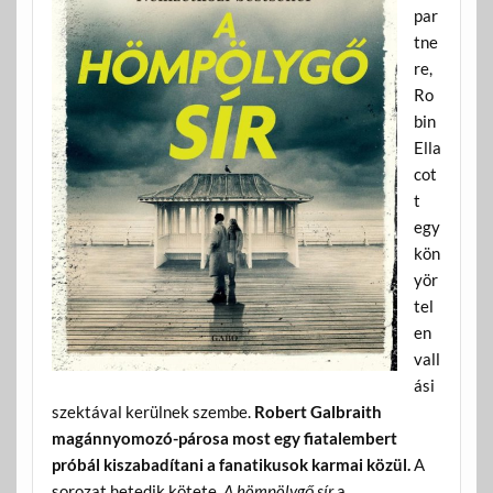
par
tne
re,
Ro
bin
Ella
cot
t
egy
kön
yör
tel
en
vall
ási
szektával kerülnek szembe.
Robert Galbraith
magánnyomozó-párosa most egy fiatalembert
próbál kiszabadítani a fanatikusok karmai közül.
A
sorozat hetedik kötete,
A hömpölygő sír
a