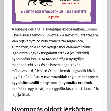
A bűbájos dél-angliai nyugdíjas-közösségben, Cooper
Chase-ben számos klub létezik a lakók mulattatására.
Van rejtvényfejtő klub, francia társalgás óra,
zumbázók, de a rejtvényfejtésnél valamivel több
izgalomra vágyók megalakították a (csütörtöki)
nyomozóklubot is.
Az utolsó ördög
a nyugdíjas
magándetektívek és az ismert angol tévés
műsorvezető, Richard Osman immár negyedik közös
együttműködése.
A nyomozóklub tagjai most éppen
egy eltűnt szállítmány heroin nyomába erednek
,
miközben egy barátjuk meggyilkolása miatti bosszú is
hajtja őket.
Nyomozás oldott légkörben