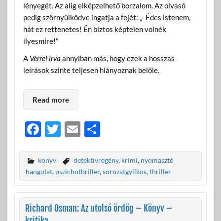
lényegét. Az alig elképzelhető borzalom. Az olvasó
pedig szörnyülködve ingatja a fejét: „- Édes istenem,
hát ez rettenetes! Én biztos képtelen volnék
ilyesmire!”
A
Vérrel írva
annyiban más, hogy ezek a hosszas
leírások szinte teljesen hiányoznak belőle.
Read more
F
T
E
O
ac
w
m
ss
e
itt
ail
za
könyv
detektívregény
,
krimi
,
nyomasztó
b
er
m
hangulat
,
pszichothriller
,
sorozatgyilkos
,
thriller
o
e
o
g
Richard Osman: Az utolsó ördög – Könyv –
kritika