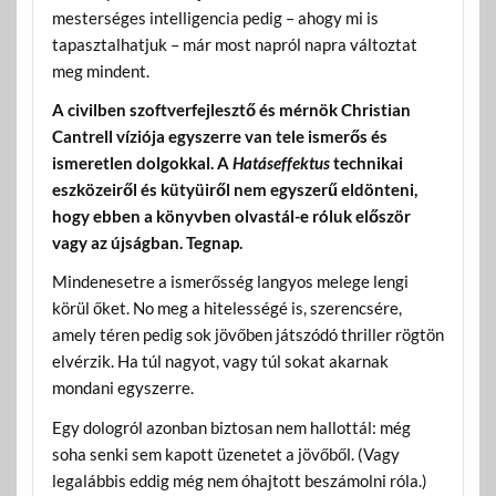
mesterséges intelligencia pedig – ahogy mi is
tapasztalhatjuk – már most napról napra változtat
meg mindent.
A civilben szoftverfejlesztő és mérnök Christian
Cantrell víziója egyszerre van tele ismerős és
ismeretlen dolgokkal. A
Hatáseffektus
technikai
eszközeiről és kütyüiről nem egyszerű eldönteni,
hogy ebben a könyvben olvastál-e róluk először
vagy az újságban. Tegnap.
Mindenesetre a ismerősség langyos melege lengi
körül őket. No meg a hitelességé is, szerencsére,
amely téren pedig sok jövőben játszódó thriller rögtön
elvérzik. Ha túl nagyot, vagy túl sokat akarnak
mondani egyszerre.
Egy dologról azonban biztosan nem hallottál: még
soha senki sem kapott üzenetet a jövőből. (Vagy
legalábbis eddig még nem óhajtott beszámolni róla.)