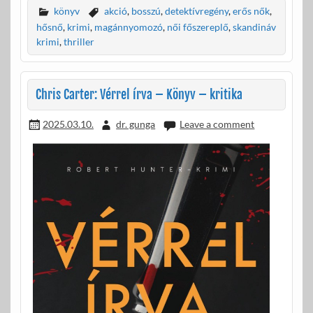
e
itt
ail
za
könyv
akció
,
bosszú
,
detektívregény
,
erős nők
,
b
er
m
hősnő
,
krimi
,
magánnyomozó
,
női főszereplő
,
skandináv
krimi
,
thriller
o
e
o
g
Chris Carter: Vérrel írva – Könyv – kritika
k
2025.03.10.
dr. gunga
Leave a comment