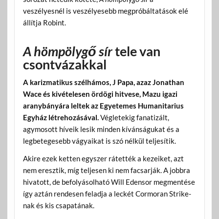
veszélyesnél is veszélyesebb megpróbáltatások elé
állítja Robint.
A hömpölygő sír
tele van
csontvázakkal
A karizmatikus szélhámos, J Papa, azaz Jonathan
Wace és kivételesen ördögi hitvese, Mazu igazi
aranybányára leltek az Egyetemes Humanitarius
Egyház létrehozásával.
Végletekig fanatizált,
agymosott híveik lesik minden kívánságukat és a
legbetegesebb vágyaikat is szó nélkül teljesítik.
Akire ezek ketten egyszer rátették a kezeiket, azt
nem eresztik, míg teljesen ki nem facsarják. A jobbra
hivatott, de befolyásolható Will Edensor megmentése
így aztán rendesen feladja a leckét Cormoran Strike-
nak és kis csapatának.