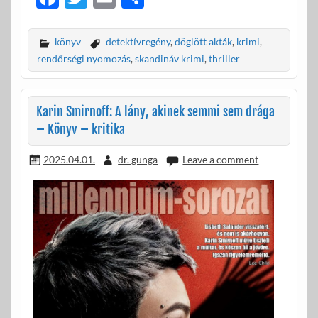
ac
w
m
ss
e
itt
ail
za
könyv
detektívregény
,
döglött akták
,
krimi
,
b
er
m
rendőrségi nyomozás
,
skandináv krimi
,
thriller
o
e
o
g
Karin Smirnoff: A lány, akinek semmi sem drága
k
– Könyv – kritika
2025.04.01.
dr. gunga
Leave a comment