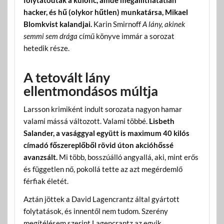
folytatódtak a különc, ámde megállíthatatlan
hacker, és hű (olykor hűtlen) munkatársa, Mikael
Blomkvist kalandjai.
Karin Smirnoff
A lány, akinek
semmi sem drága
című könyve immár a sorozat
hetedik része.
A tetovált lány
ellentmondásos múltja
Larsson krimiként indult sorozata nagyon hamar
valami mássá változott. Valami többé.
Lisbeth
Salander, a vasággyal együtt is maximum 40 kilós
címadó főszereplőből rövid úton akcióhőssé
avanzsált.
Mi több, bosszúálló angyallá, aki, mint erős
és független nő, pokollá tette az azt megérdemlő
férfiak életét.
Aztán jöttek a David Lagencrantz által gyártott
folytatások, és innentől nem tudom. Szerény
megítélésem szerint Lagencrantz az egyik