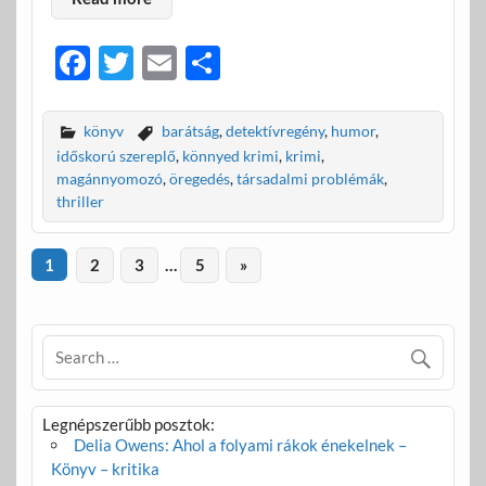
F
T
E
O
ac
w
m
ss
e
itt
ail
za
könyv
barátság
,
detektívregény
,
humor
,
b
er
m
időskorú szereplő
,
könnyed krimi
,
krimi
,
magánnyomozó
,
öregedés
,
társadalmi problémák
,
o
e
thriller
o
g
k
1
2
3
…
5
»
Legnépszerűbb posztok:
Delia Owens: Ahol a folyami rákok énekelnek –
Könyv – kritika