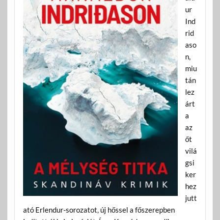
ur
Ind
rid
aso
n,
miu
tán
lez
árt
a
az
őt
vilá
gsi
ker
hez
jutt
ató Erlendur-sorozatot, új hőssel a főszerepben