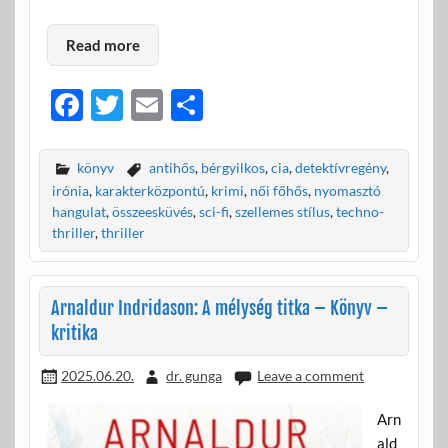
Read more
F
T
E
O
ac
w
m
ss
e
itt
ail
za
könyv
antihős
,
bérgyilkos
,
cia
,
detektívregény
,
b
er
m
irónia
,
karakterközpontú
,
krimi
,
női főhős
,
nyomasztó
hangulat
,
összeesküvés
,
sci-fi
,
szellemes stílus
,
techno-
o
e
thriller
,
thriller
o
g
k
Arnaldur Indridason: A mélység titka – Könyv –
kritika
2025.06.20.
dr. gunga
Leave a comment
Arn
ald