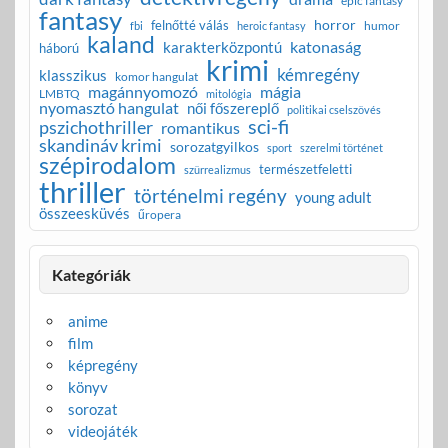
epic fantasy
fantasy
horror
felnőtté válás
humor
fbi
heroic fantasy
kaland
katonaság
karakterközpontú
háború
krimi
kémregény
klasszikus
komor hangulat
magánnyomozó
mágia
LMBTQ
mitológia
nyomasztó hangulat
női főszereplő
politikai cselszövés
sci-fi
pszichothriller
romantikus
skandináv krimi
sorozatgyilkos
sport
szerelmi történet
szépirodalom
természetfeletti
szürrealizmus
thriller
történelmi regény
young adult
összeesküvés
űropera
Kategóriák
anime
film
képregény
könyv
sorozat
videojáték