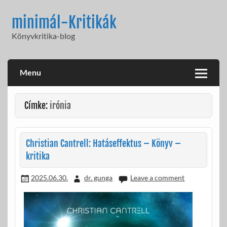
Skip
to
minimál-Kritikák
content
Könyvkritika-blog
Menu
Címke:
irónia
Christian Cantrell: Hatáseffektus – Könyv –
kritika
2025.06.30.
dr. gunga
Leave a comment