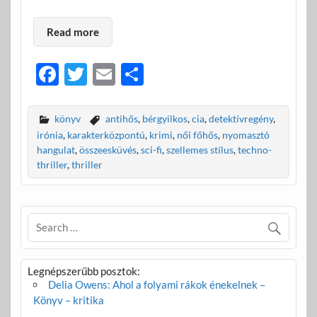
Read more
F
T
E
O
ac
w
m
ss
e
itt
ail
za
könyv
antihős
,
bérgyilkos
,
cia
,
detektívregény
,
b
er
m
irónia
,
karakterközpontú
,
krimi
,
női főhős
,
nyomasztó
hangulat
,
összeesküvés
,
sci-fi
,
szellemes stílus
,
techno-
o
e
thriller
,
thriller
o
g
k
Legnépszerűbb posztok:
Delia Owens: Ahol a folyami rákok énekelnek –
Könyv – kritika