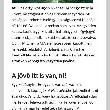
Az Elit Bérgyilkos úgy bukkan fel, mint egy szellem.
Gyors, megfoghatatlan és kirívóan kegyetlen. Az
országhatárokon átívelő gyilkosságsorozat tempója
nőttön nő. Az indíték azonban homályos. Az egyetlen
kapaszkodót a gyilkos által hátrahagyott négyjegyű
számsorok jelentik – az áldozatok testére tetoválva.
Quinn Mitchell, a CIA elemzője sosem kapott még
nehezebb feladatot. A
Hatáseffektus
, Christian
Cantrell filozófikus techno-thrillerje betekintés az
ajtónkon kopogtató kegyetlen jövőbe.
A jövő itt is van, ni!
Egy köpésnyire. És ugyanolyan csúnya, mint
amilyennek képzeljük. A
Hatáseffektus
játszódhatna öt
év múlva. Vagy tíz. Vagy holnapután. A felfoghatatlan
mértékben felgyorsult technikai fejlődés eljövendő
vívmányai már felsejlettek a láthatáron. A