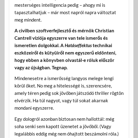
mesterséges intelligencia pedig – ahogy mi is
tapasztalhatjuk – már most napról napra változtat
meg mindent.
A civilben szoftverfejlesztő és mérnök Christian
Cantrell víziója egyszerre van tele ismerős és
ismeretlen dolgokkal. A
Hatáseffektus
technikai
eszközeiről és kütyüiről nem egyszerű eldönteni,
hogy ebben a könyvben olvastál-e róluk először
vagy az újságban. Tegnap.
Mindenesetre a ismerősség langyos melege lengi
körül őket. No meg a hitelességé is, szerencsére,
amely téren pedig sok jövőben játszódó thriller rögtön
elvérzik. Ha túl nagyot, vagy túl sokat akarnak
mondani egyszerre.
Egy dologról azonban biztosan nem hallottál: még
soha senki sem kapott üzenetet a jövőből. (Vagy
legalábbis eddig még nem óhajtott beszámolni róla.)