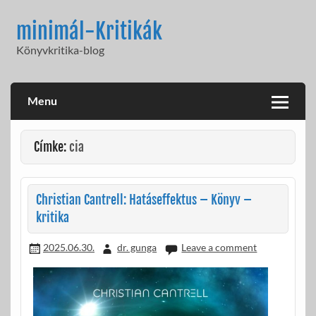
Skip
to
minimál-Kritikák
content
Könyvkritika-blog
Menu
Címke:
cia
Christian Cantrell: Hatáseffektus – Könyv –
kritika
2025.06.30.
dr. gunga
Leave a comment