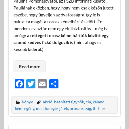
Paulina Pomonajovától, az FSZB informatikusától.
Pauliának eközben, hogy, hogy nem, csak későn jutott
eszébe, hogy ügyeljen az óvatosságra, így le is
buktatta magát az orosz kémelhárítás előtt. Én
mondom, ez aztán nem egy életbiztosítás – még ha
amúgy
a rettegett orosz kémelhárítók között egy
csomó kedves fickó dolgozik
is (mint ahogy ez
később kiderül.)
Read more
F
T
E
O
ac
w
m
ss
e
itt
ail
za
könyv
akció
,
beépített ügynök
,
cia
,
kaland
,
b
er
m
kémregény
,
macska-egér játék
,
oroszország
,
thriller
o
e