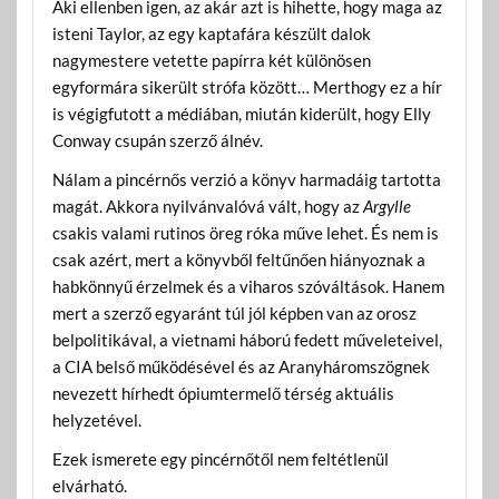
Aki ellenben igen, az akár azt is hihette, hogy maga az
isteni Taylor, az egy kaptafára készült dalok
nagymestere vetette papírra két különösen
egyformára sikerült strófa között… Merthogy ez a hír
is végigfutott a médiában, miután kiderült, hogy Elly
Conway csupán szerző álnév.
Nálam a pincérnős verzió a könyv harmadáig tartotta
magát. Akkora nyilvánvalóvá vált, hogy az
Argylle
csakis valami rutinos öreg róka műve lehet. És nem is
csak azért, mert a könyvből feltűnően hiányoznak a
habkönnyű érzelmek és a viharos szóváltások. Hanem
mert a szerző egyaránt túl jól képben van az orosz
belpolitikával, a vietnami háború fedett műveleteivel,
a CIA belső működésével és az Aranyháromszögnek
nevezett hírhedt ópiumtermelő térség aktuális
helyzetével.
Ezek ismerete egy pincérnőtől nem feltétlenül
elvárható.