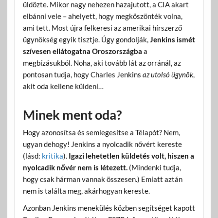
üldözte. Mikor nagy nehezen hazajutott, a CIA akart
elbánni vele – ahelyett, hogy megköszönték volna,
ami tett. Most újra felkeresi az amerikai hírszerző
ügynökség egyik tisztje. Úgy gondolják,
Jenkins
ismét
szívesen ellátogatna Oroszországba
a
megbízásukból. Noha, aki tovább lát az orránál, az
pontosan tudja, hogy Charles Jenkins
az utolsó ügynök
,
akit oda kellene küldeni…
Minek ment oda?
Hogy azonosítsa és semlegesítse a Télapót? Nem,
ugyan dehogy! Jenkins a nyolcadik nővért kereste
(lásd:
kritika
).
Igazi lehetetlen küldetés volt, hiszen a
nyolcadik nővér nem is létezett.
(Mindenki tudja,
hogy csak hárman vannak összesen.) Emiatt aztán
nem is találta meg, akárhogyan kereste.
Azonban Jenkins menekülés közben segítséget kapott