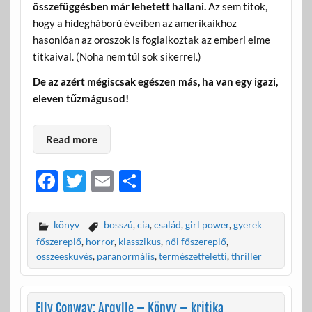
összefüggésben már lehetett hallani.
Az sem titok,
hogy a hidegháború éveiben az amerikaikhoz
hasonlóan az oroszok is foglalkoztak az emberi elme
titkaival. (Noha nem túl sok sikerrel.)
De az azért mégiscsak egészen más, ha van egy igazi,
eleven tűzmágusod!
Read more
F
T
E
O
ac
w
m
ss
e
itt
ail
za
könyv
bosszú
,
cia
,
család
,
girl power
,
gyerek
b
er
m
főszereplő
,
horror
,
klasszikus
,
női főszereplő
,
összeesküvés
,
paranormális
,
természetfeletti
,
thriller
o
e
o
g
Elly Conway: Argylle – Könyv – kritika