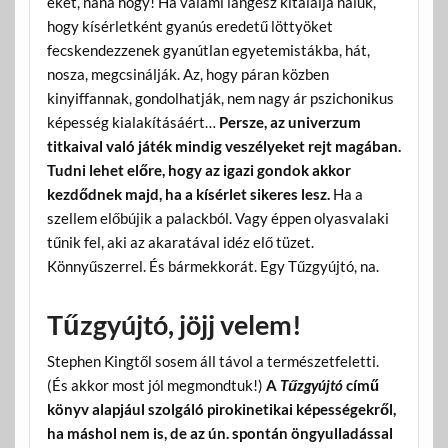
eket, naná hogy! Ha valami lángész kitalálja náluk,
hogy kísérletként gyanús eredetű löttyöket
fecskendezzenek gyanútlan egyetemistákba, hát,
nosza, megcsinálják. Az, hogy páran közben
kinyiffannak, gondolhatják, nem nagy ár pszichonikus
képesség kialakításáért…
Persze, az univerzum
titkaival való játék mindig veszélyeket rejt magában.
Tudni lehet előre, hogy az igazi gondok akkor
kezdődnek majd, ha a kísérlet sikeres lesz.
Ha a
szellem előbújik a palackból. Vagy éppen olyasvalaki
tűnik fel, aki az akaratával idéz elő tüzet.
Könnyűszerrel. És bármekkorát. Egy Tűzgyújtó, na.
Tűzgyújtó, jöjj velem!
Stephen Kingtől sosem áll távol a természetfeletti.
(És akkor most jól megmondtuk!)
A
Tűzgyújtó
című
könyv alapjául szolgáló pirokinetikai képességekről,
ha máshol nem is, de az ún. spontán öngyulladással