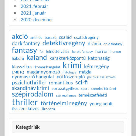
2021. február
2021. január
2020. december
akció
család
családregény
bosszú
antihős
detektívregény
dark fantasy
dráma
epic fantasy
fantasy
horror
felnőtté válás
humor
fbi
heroic fantasy
kaland
katonaság
karakterközpontú
háború
krimi
kémregény
klasszikus
komor hangulat
magánnyomozó
mágia
LMBTQ
mitológia
nyomasztó hangulat
női főszereplő
politikai cselszövés
sci-fi
pszichothriller
romantikus
skandináv krimi
sorozatgyilkos
sport
szerelmi történet
szépirodalom
természetfeletti
szürrealizmus
thriller
történelmi regény
young adult
összeesküvés
űropera
Kategóriák