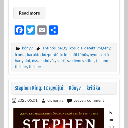
Read more
F
T
E
O
ac
w
m
ss
e
itt
ail
za
könyv
antihős
,
bérgyilkos
,
cia
,
detektívregény
,
b
er
m
irónia
,
karakterközpontú
,
krimi
,
női főhős
,
nyomasztó
hangulat
,
összeesküvés
,
sci-fi
,
szellemes stílus
,
techno-
o
e
thriller
,
thriller
o
g
k
Stephen King: Tűzgyújtó – Könyv – kritika
2025.05.01.
dr. gunga
Leave a comment
Is
me
rjü