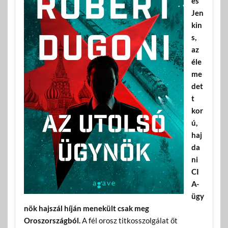
es
Jen
kin
s,
az
éle
me
det
t
kor
ú,
haj
da
ni
CI
A-
ügy
nök hajszál híján menekült csak meg
Oroszországból.
A fél orosz titkosszolgálat őt