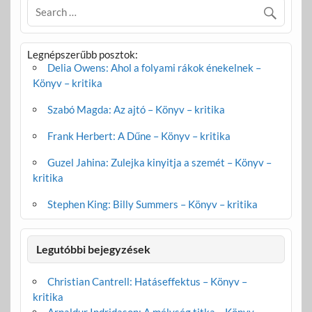
o
g
k
Legnépszerűbb posztok:
Delia Owens: Ahol a folyami rákok énekelnek –
Könyv – kritika
Szabó Magda: Az ajtó – Könyv – kritika
Frank Herbert: A Dűne – Könyv – kritika
Guzel Jahina: Zulejka kinyitja a szemét – Könyv –
kritika
Stephen King: Billy Summers – Könyv – kritika
Legutóbbi bejegyzések
Christian Cantrell: Hatáseffektus – Könyv –
kritika
Arnaldur Indridason: A mélység titka – Könyv –