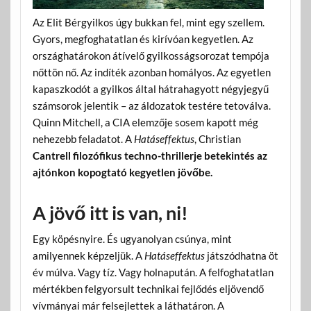
Az Elit Bérgyilkos úgy bukkan fel, mint egy szellem.
Gyors, megfoghatatlan és kirívóan kegyetlen. Az
országhatárokon átívelő gyilkosságsorozat tempója
nőttön nő. Az indíték azonban homályos. Az egyetlen
kapaszkodót a gyilkos által hátrahagyott négyjegyű
számsorok jelentik – az áldozatok testére tetoválva.
Quinn Mitchell, a CIA elemzője sosem kapott még
nehezebb feladatot. A
Hatáseffektus
, Christian
Cantrell filozófikus techno-thrillerje betekintés az
ajtónkon kopogtató kegyetlen jövőbe.
A jövő itt is van, ni!
Egy köpésnyire. És ugyanolyan csúnya, mint
amilyennek képzeljük. A
Hatáseffektus
játszódhatna öt
év múlva. Vagy tíz. Vagy holnapután. A felfoghatatlan
mértékben felgyorsult technikai fejlődés eljövendő
vívmányai már felsejlettek a láthatáron. A