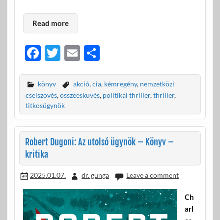
Read more
F
T
E
O
ac
w
m
ss
e
itt
ail
za
könyv
akció
,
cia
,
kémregény
,
nemzetközi
b
er
m
cselszövés
,
összeesküvés
,
politikai thriller
,
thriller
,
titkosügynök
o
e
o
g
Robert Dugoni: Az utolsó ügynök – Könyv –
k
kritika
2025.01.07.
dr. gunga
Leave a comment
Ch
arl