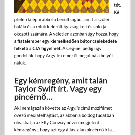
tét.
Ké
ptelen kilépni abból a bénultságból, amit a szülei
halála és a róluk kiderült igazság kettős sokkja
okozott számára. A véletlen azonban úgy hozza, hogy
a fiatalember egy kiemelkedően bátor cselekedete
felkelti a CIA figyelmét.
A Cég-nél pedig úgy
gondolják, hogy Argylle remekül megállná a helyét
náluk.
Egy kémregény, amit talán
Taylor Swift írt. Vagy egy
pincérnő…
Aki nem igazán követte az
Argylle
című mozifilmet
övező médiafelhajtást, az abban a boldog tudatban
olvashatja az Elly Conway néven megjelent
kémregényt, hogy azt egy állástalan pincérnő írta…