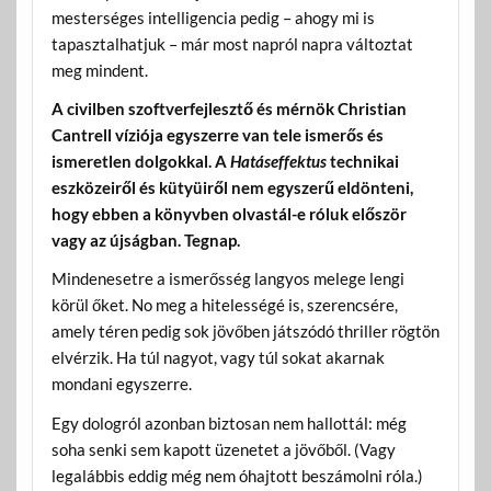
mesterséges intelligencia pedig – ahogy mi is
tapasztalhatjuk – már most napról napra változtat
meg mindent.
A civilben szoftverfejlesztő és mérnök Christian
Cantrell víziója egyszerre van tele ismerős és
ismeretlen dolgokkal. A
Hatáseffektus
technikai
eszközeiről és kütyüiről nem egyszerű eldönteni,
hogy ebben a könyvben olvastál-e róluk először
vagy az újságban. Tegnap.
Mindenesetre a ismerősség langyos melege lengi
körül őket. No meg a hitelességé is, szerencsére,
amely téren pedig sok jövőben játszódó thriller rögtön
elvérzik. Ha túl nagyot, vagy túl sokat akarnak
mondani egyszerre.
Egy dologról azonban biztosan nem hallottál: még
soha senki sem kapott üzenetet a jövőből. (Vagy
legalábbis eddig még nem óhajtott beszámolni róla.)