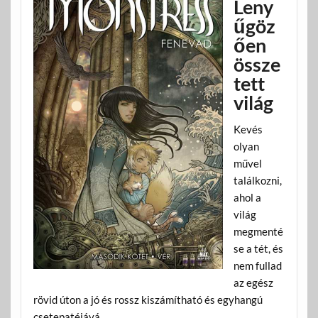
Leny
űgöz
ően
össze
tett
világ
Kevés
olyan
művel
találkozni,
ahol a
világ
megmenté
se a tét, és
nem fullad
az egész
rövid úton a jó és rossz kiszámítható és egyhangú
csetepatéjává.