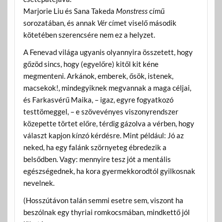
Marjorie Liu és Sana Takeda
Monstress
című
sorozatában, és annak
Vér
címet viselő második
kötetében szerencsére nem ez a helyzet.
A Fenevad világa ugyanis olyannyira összetett, hogy
gőzöd sincs, hogy (egyelőre) kitől kit kéne
megmenteni. Arkánok, emberek, ősök, istenek,
macsekok!, mindegyiknek megvannak a maga céljai,
és Farkasvérű Maika, – igaz, egyre fogyatkozó
testtömeggel, – e szövevényes viszonyrendszer
közepette törtet előre, térdig gázolva a vérben, hogy
választ kapjon kínzó kérdésre. Mint például: Jó az
neked, ha egy falánk szörnyeteg ébredezik a
belsődben. Vagy: mennyire tesz jót a mentális
egészségednek, ha kora gyermekkorodtól gyilkosnak
nevelnek.
(Hosszútávon talán semmi esetre sem, viszont ha
beszólnak egy thyriai romkocsmában, mindkettő jól