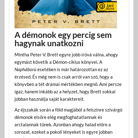
A démonok egy percig sem
hagynak unatkozni
Mintha Peter V. Brett egyre jobb íróvá válna, ahogy
egymást követik a Démon-ciklus könyvei. A
Napháború
esetében is már határozottan ez az
érzésed. És még nem is csak arról van szó, hogy a
könyvben a tét drámai mértékben megnő. Ami persze
igaz, hanem inkább az a helyzet, hogy Brett sokkal
jobban használja saját karaktereit.
Az éjszakák során a föld magjából a felszínre szivárgó
démonok elsőre elég megfoghatatlannak és
arctalannak tűnek. Azonban ahogy halad előre a
sorozat, ezeket a pokoli lényeket is egyre jobban