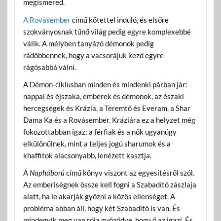
megismered.
A Rovásember
című kötettel induló, és elsőre
szokványosnak tűnő világ pedig egyre komplexebbé
válik. A mélyben tanyázó démonok pedig
rádöbbennek, hogy a vacsorájuk kezd egyre
rágósabbá válni.
A Démon-ciklusban minden és mindenki párban jár:
nappal és éjszaka, emberek és démonok, az északi
hercegségek és Krázia, a Teremtő és Everam, a Shar
Dama Ka és a Rovásember. Kráziára ez a helyzet még
fokozottabban igaz: a férfiak és a nők ugyanúgy
elkülönülnek, mint a teljes jogú sharumok és a
khaffitok alacsonyabb, lenézett kasztja.
A
Napháború
című könyv viszont az egyesítésről szól.
Az emberiségnek össze kell fogni a Szabadító zászlaja
alatt, ha le akarják győzni a közös ellenséget. A
probléma abban áll, hogy két Szabadító is van. És
mindegyik meg van róla győződve, hogy ő az igazi. És