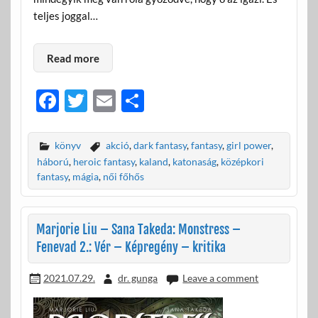
teljes joggal…
Read more
F
T
E
O
ac
w
m
ss
e
itt
ail
za
könyv
akció
,
dark fantasy
,
fantasy
,
girl power
,
b
er
m
háború
,
heroic fantasy
,
kaland
,
katonaság
,
középkori
fantasy
,
mágia
,
női főhős
o
e
o
g
Marjorie Liu – Sana Takeda: Monstress –
k
Fenevad 2.: Vér – Képregény – kritika
2021.07.29.
dr. gunga
Leave a comment