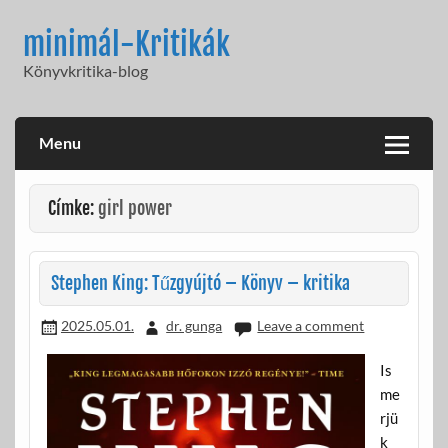
Skip
to
minimál-Kritikák
content
Könyvkritika-blog
Menu
Címke:
girl power
Stephen King: Tűzgyújtó – Könyv – kritika
2025.05.01.
dr. gunga
Leave a comment
Is
me
rjü
k