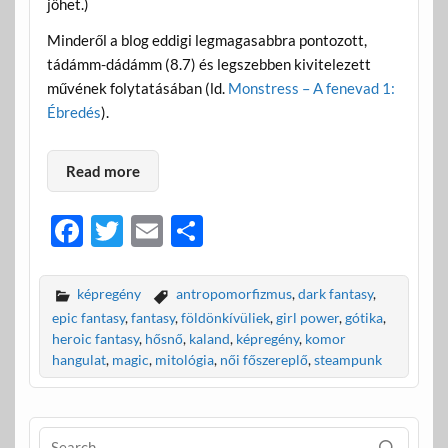
jöhet.)
Minderől a blog eddigi legmagasabbra pontozott,
tádámm-dádámm (8.7) és legszebben kivitelezett
művének folytatásában (ld.
Monstress – A fenevad 1:
Ébredés
).
Read more
F
T
E
O
ac
w
m
ss
e
itt
ail
za
képregény
antropomorfizmus
,
dark fantasy
,
b
er
m
epic fantasy
,
fantasy
,
földönkívüliek
,
girl power
,
gótika
,
heroic fantasy
,
hősnő
,
kaland
,
képregény
,
komor
o
e
hangulat
,
magic
,
mitológia
,
női főszereplő
,
steampunk
o
g
k