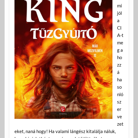
mi
jól
a
CI
A-t
me
g a
ho
zz
á
ha
so
nló
sz
er
ve
zet
eket, naná hogy! Ha valami lángész kitalálja náluk,