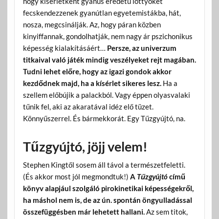
hogy kísérletként gyanús eredetű löttyöket
fecskendezzenek gyanútlan egyetemistákba, hát,
nosza, megcsinálják. Az, hogy páran közben
kinyiffannak, gondolhatják, nem nagy ár pszichonikus
képesség kialakításáért…
Persze, az univerzum
titkaival való játék mindig veszélyeket rejt magában.
Tudni lehet előre, hogy az igazi gondok akkor
kezdődnek majd, ha a kísérlet sikeres lesz.
Ha a
szellem előbújik a palackból. Vagy éppen olyasvalaki
tűnik fel, aki az akaratával idéz elő tüzet.
Könnyűszerrel. És bármekkorát. Egy Tűzgyújtó, na.
Tűzgyújtó, jöjj velem!
Stephen Kingtől sosem áll távol a természetfeletti.
(És akkor most jól megmondtuk!)
A
Tűzgyújtó
című
könyv alapjául szolgáló pirokinetikai képességekről,
ha máshol nem is, de az ún. spontán öngyulladással
összefüggésben már lehetett hallani.
Az sem titok,