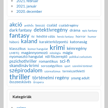
2021. február
2021. január
2020. december
akció
család
családregény
bosszú
antihős
detektívregény
dark fantasy
dráma
epic fantasy
fantasy
horror
felnőtté válás
humor
fbi
heroic fantasy
kaland
katonaság
karakterközpontú
háború
krimi
kémregény
klasszikus
komor hangulat
magánnyomozó
mágia
LMBTQ
mitológia
nyomasztó hangulat
női főszereplő
politikai cselszövés
sci-fi
pszichothriller
romantikus
skandináv krimi
sorozatgyilkos
sport
szerelmi történet
szépirodalom
természetfeletti
szürrealizmus
thriller
történelmi regény
young adult
összeesküvés
űropera
Kategóriák
anime