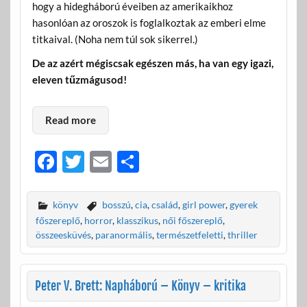
hogy a hidegháború éveiben az amerikaikhoz
hasonlóan az oroszok is foglalkoztak az emberi elme
titkaival. (Noha nem túl sok sikerrel.)
De az azért mégiscsak egészen más, ha van egy igazi,
eleven tűzmágusod!
Read more
F
T
E
O
ac
w
m
ss
e
itt
ail
za
könyv
bosszú
,
cia
,
család
,
girl power
,
gyerek
b
er
m
főszereplő
,
horror
,
klasszikus
,
női főszereplő
,
összeesküvés
,
paranormális
,
természetfeletti
,
thriller
o
e
o
g
Peter V. Brett: Napháború – Könyv – kritika
k