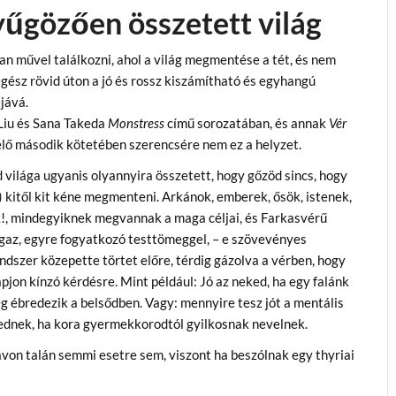
űgözően összetett világ
an művel találkozni, ahol a világ megmentése a tét, és nem
egész rövid úton a jó és rossz kiszámítható és egyhangú
jává.
Liu és Sana Takeda
Monstress
című sorozatában, és annak
Vér
elő második kötetében szerencsére nem ez a helyzet.
 világa ugyanis olyannyira összetett, hogy gőzöd sincs, hogy
) kitől kit kéne megmenteni. Arkánok, emberek, ősök, istenek,
, mindegyiknek megvannak a maga céljai, és Farkasvérű
igaz, egyre fogyatkozó testtömeggel, – e szövevényes
ndszer közepette törtet előre, térdig gázolva a vérben, hogy
pjon kínzó kérdésre. Mint például: Jó az neked, ha egy falánk
g ébredezik a belsődben. Vagy: mennyire tesz jót a mentális
dnek, ha kora gyermekkorodtól gyilkosnak nevelnek.
von talán semmi esetre sem, viszont ha beszólnak egy thyriai