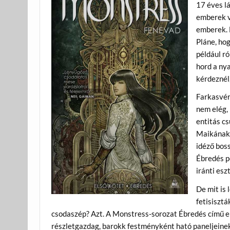
17 éves lá
emberek v
emberek. N
Pláne, hog
például ró
hord a nya
kérdeznél
Farkasvér
nem elég, 
entitás cs
Maikának 
idéző boss
Ébredés
p
iránti es
De mit is
fetisiszt
csodaszép? Azt. A Monstress-sorozat Ébredés című el
részletgazdag, barokk festményként ható paneljeine