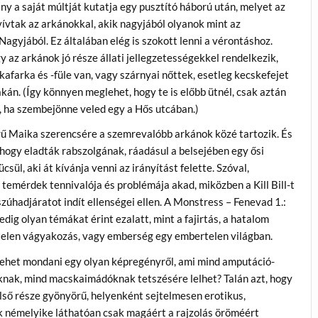
ny a saját múltját kutatja egy pusztító háború után, melyet az
ívtak az arkánokkal, akik nagyjából olyanok mint az
agyjából. Ez általában elég is szokott lenni a vérontáshoz.
y az arkánok jó része állati jellegzetességekkel rendelkezik,
kafarka és -füle van, vagy szárnyai nőttek, esetleg kecskefejet
kán. (Így könnyen meglehet, hogy te is előbb ütnél, csak aztán
, ha szembejönne veled egy a Hős utcában.)
ű Maika szerencsére a szemrevalóbb arkánok közé tartozik. És
hogy eladták rabszolgának, ráadásul a belsejében egy ősi
ücsül, aki át kívánja venni az irányítást felette. Szóval,
temérdek tennivalója és problémája akad, miközben a Kill Bill-t
zúhadjáratot indít ellenségei ellen. A
Monstress – Fenevad 1.:
edig olyan témákat érint ezalatt, mint a fajirtás, a hatalom
ztelen vágyakozás, vagy emberség egy embertelen világban.
 lehet mondani egy olyan képregényről, ami mind amputáció-
áknak, mind macskaimádóknak tetszésére lelhet? Talán azt, hogy
ső része gyönyörű, helyenként sejtelmesen erotikus,
k némelyike láthatóan csak magáért a rajzolás öröméért