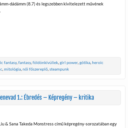
ádámm-dádámm (8.7) és legszebben kivitelezett művének
.
ic fantasy
,
fantasy
,
földönkívüliek
,
girl power
,
gótika
,
heroic
ic
,
mitológia
,
női főszereplő
,
steampunk
enevad 1.: Ébredés – Képregény – kritika
Liu & Sana Takeda Monstress című képregény-sorozatában egy