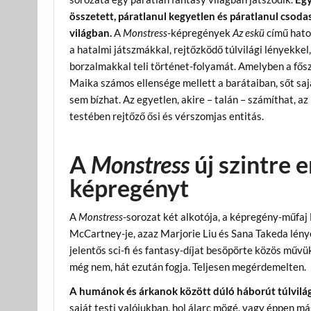
összetett, páratlanul kegyetlen és páratlanul csoda
világban.
A
Monstress
-képregények
Az eskü
című hato
a hatalmi játszmákkal, rejtőzködő túlvilági lényekkel,
borzalmakkal teli történet-folyamát. Amelyben a fős
Maika számos ellensége mellett a barátaiban, sőt saj
sem bízhat. Az egyetlen, akire – talán – számíthat, a
testében rejtőző ősi és vérszomjas entitás.
A
Monstress
új szintre e
képregényt
A
Monstress
-sorozat két alkotója, a képregény-műfaj
McCartney-je, azaz Marjorie Liu és Sana Takeda lén
jelentős sci-fi és fantasy-díjat besöpörte közös művü
még nem, hát ezután fogja. Teljesen megérdemelten.
A humánok és árkanok között dúló háborút túlvilá
saját testi valójukban, hol álarc mögé, vagy éppen 