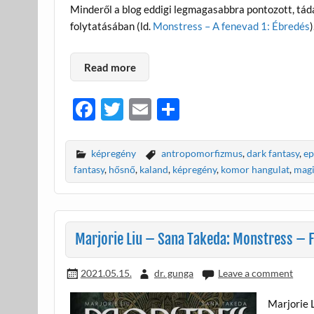
Minderől a blog eddigi legmagasabbra pontozott, t
folytatásában (ld.
Monstress – A fenevad 1: Ébredés
)
Read more
F
T
E
O
ac
w
m
ss
e
itt
ail
za
képregény
antropomorfizmus
,
dark fantasy
,
ep
b
er
m
fantasy
,
hősnő
,
kaland
,
képregény
,
komor hangulat
,
mag
o
e
o
g
k
Marjorie Liu – Sana Takeda: Monstress – F
2021.05.15.
dr. gunga
Leave a comment
Marjorie 