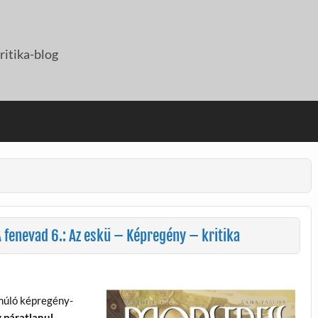
itika-blog
 fenevad 6.: Az eskü – Képregény – kritika
lmúló képregény-
 páratlanul