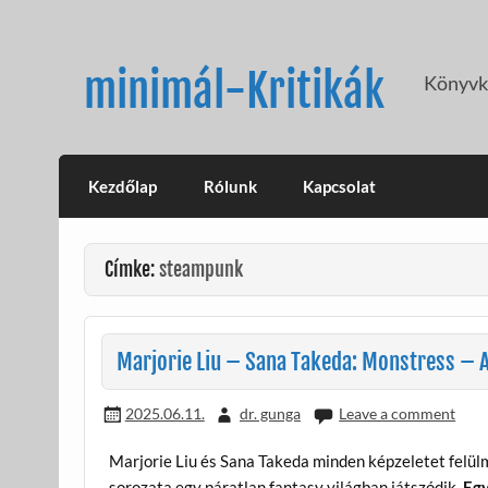
Skip
to
content
minimál-Kritikák
Könyvkr
Kezdőlap
Rólunk
Kapcsolat
Címke:
steampunk
Marjorie Liu – Sana Takeda: Monstress – A
2025.06.11.
dr. gunga
Leave a comment
Marjorie Liu és Sana Takeda minden képzeletet felü
sorozata egy páratlan fantasy világban játszódik.
Egy