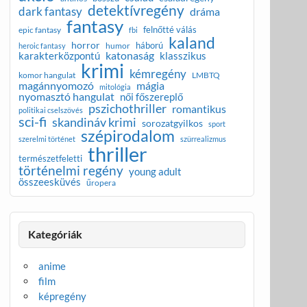
detektívregény
dark fantasy
dráma
fantasy
felnőtté válás
epic fantasy
fbi
kaland
horror
háború
humor
heroic fantasy
katonaság
karakterközpontú
klasszikus
krimi
kémregény
komor hangulat
LMBTQ
magánnyomozó
mágia
mitológia
nyomasztó hangulat
női főszereplő
pszichothriller
romantikus
politikai cselszövés
sci-fi
skandináv krimi
sorozatgyilkos
sport
szépirodalom
szerelmi történet
szürrealizmus
thriller
természetfeletti
történelmi regény
young adult
összeesküvés
űropera
Kategóriák
anime
film
képregény