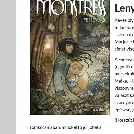
Leny
Kevés oly
fullad az 
csetepaté
Marjorie 
címet vis
A Fenevad
(egyelőre
macsekok!
Maika, – 
viszonyre
választ ka
szörnyete
egészsége
(Hosszútá
romkocsmában, mindkettő jól jöhet.)