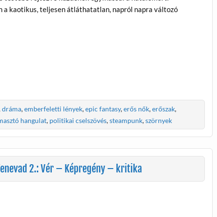
 kaotikus, teljesen átláthatatlan, napról napra változó
,
dráma
,
emberfeletti lények
,
epic fantasy
,
erős nők
,
erőszak
,
asztó hangulat
,
politikai cselszövés
,
steampunk
,
szörnyek
enevad 2.: Vér – Képregény – kritika