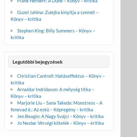
Frank Herbert: A Dűne – Könyv – kritika
Guzel Jahina: Zulejka kinyitja a szemét –
Könyv – kritika
Stephen King: Billy Summers – Könyv –
kritika
Legutóbbi bejegyzések
Christian Cantrell: Hatáseffektus – Könyv –
kritika
Arnaldur Indridason: A mélység titka –
Könyv – kritika
Marjorie Liu – Sana Takeda: Monstress – A
fenevad 6.: Az eskü – Képregény – kritika
Jen Beagin: A Nagy Svájci – Könyv – kritika
Jo Nesbø: Vérségi kötelék – Könyv – kritika