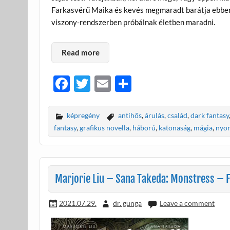
Farkasvérű Maika és kevés megmaradt barátja ebben a
viszony-rendszerben próbálnak életben maradni.
Read more
F
T
E
O
ac
w
m
ss
e
itt
ail
za
képregény
antihős
,
árulás
,
család
,
dark fantasy
b
er
m
fantasy
,
grafikus novella
,
háború
,
katonaság
,
mágia
,
nyom
o
e
o
g
k
Marjorie Liu – Sana Takeda: Monstress – F
2021.07.29.
dr. gunga
Leave a comment