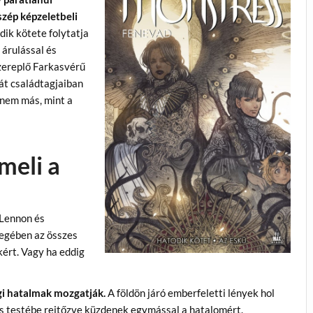
szép képzeletbeli
dik kötete folytatja
 árulással és
zereplő Farkasvérű
át családtagjaiban
z nem más, mint a
meli a
 Lennon és
yegében az összes
kért. Vagy ha eddig
gi hatalmak mozgatják.
A földön járó emberfeletti lények hol
más testébe rejtőzve küzdenek egymással a hatalomért.