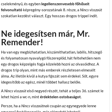
cselekményű, és egyben
legellenszenvesebb főhőseit
felvonultató
képregény-sorozatának 8. része, a
Nincs visszaút
szokatlan kezdést választ. Egy hosszas drogos trippel indít.
Ne idegesítsen már, Mr.
Remender!
Ha van egy megbízhatatlan, kiszámíthatatlan, labilis, hitszegő
és folyamatosan nyavalygó főszereplőd, hát feltehetően nem
egy drogos képzelgés fogja közelebb hozni az olvasóidhoz. A
drogos trip olyan, mint más emberek részletesen elmesélt
álma. Az illetőn kívül a kutya f@szát sem érdekel. Sőt, egyre
idegesítőbb az egész, minél többet hallasz belőle.
A
Nincs visszaút
első negyed részét, tehát a teljes 36. számot le
lehet húzni a wc-n, mint
érdektelen ostobaságot
.
Persze, ha a
Nincs visszaútnak
csupán az egynegyede lenne
egyszerű festékpazarlás, már elégedett lehetnél…