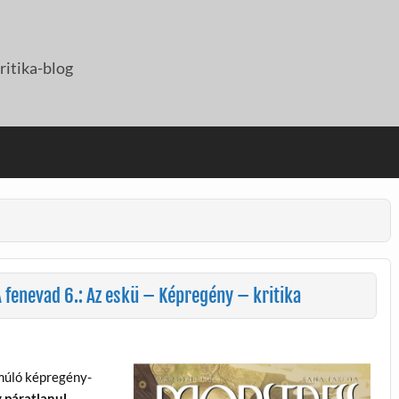
itika-blog
 fenevad 6.: Az eskü – Képregény – kritika
lmúló képregény-
 páratlanul