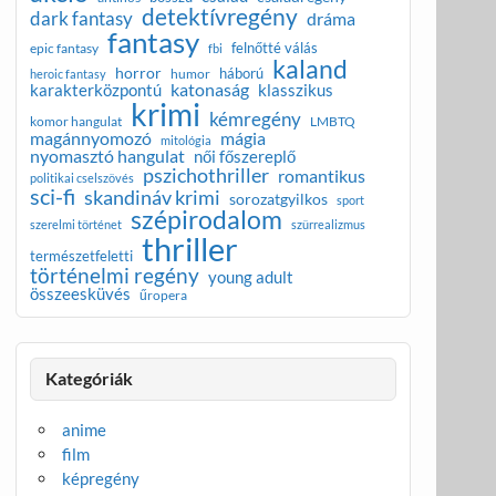
detektívregény
dark fantasy
dráma
fantasy
felnőtté válás
epic fantasy
fbi
kaland
horror
háború
humor
heroic fantasy
katonaság
karakterközpontú
klasszikus
krimi
kémregény
komor hangulat
LMBTQ
magánnyomozó
mágia
mitológia
nyomasztó hangulat
női főszereplő
pszichothriller
romantikus
politikai cselszövés
sci-fi
skandináv krimi
sorozatgyilkos
sport
szépirodalom
szerelmi történet
szürrealizmus
thriller
természetfeletti
történelmi regény
young adult
összeesküvés
űropera
Kategóriák
anime
film
képregény