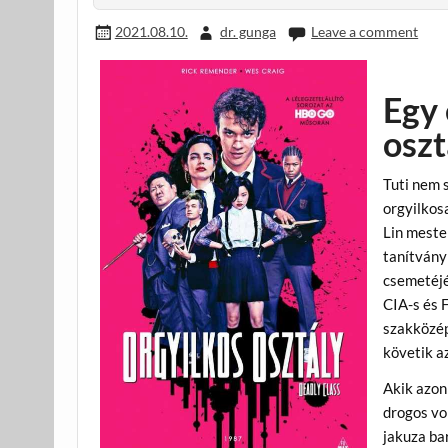
k
2021.08.10.
dr. gunga
Leave a comment
Egy 
osz
Tuti nem s
orgyilkosa
Lin mester
tanítvány
csemetéjé
CIA-s és 
szakközép
követik a
Akik azon 
drogos vo
jakuza bar