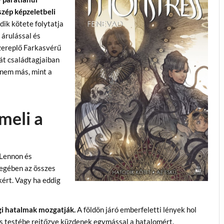
szép képzeletbeli
dik kötete folytatja
 árulással és
zereplő Farkasvérű
át családtagjaiban
z nem más, mint a
meli a
 Lennon és
yegében az összes
kért. Vagy ha eddig
gi hatalmak mozgatják.
A földön járó emberfeletti lények hol
más testébe rejtőzve küzdenek egymással a hatalomért.