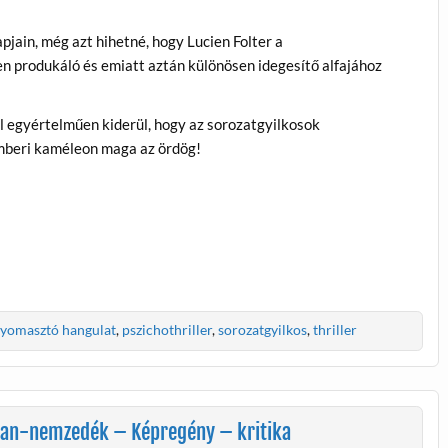
apjain, még azt hihetné, hogy Lucien Folter a
n produkáló és emiatt aztán különösen idegesítő alfajához
 egyértelműen kiderül, hogy az sorozatgyilkosok
mberi kaméleon maga az ördög!
yomasztó hangulat
,
pszichothriller
,
sorozatgyilkos
,
thriller
agan-nemzedék – Képregény – kritika