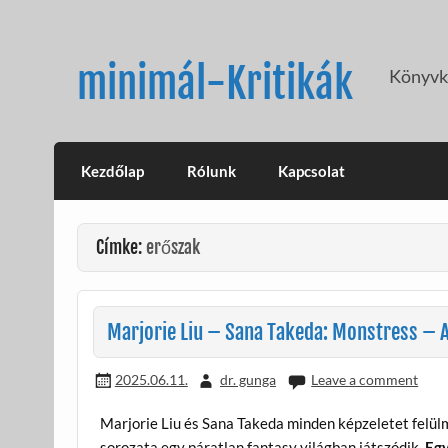
Skip
to
content
minimál-Kritikák
Könyvkr
Kezdőlap
Rólunk
Kapcsolat
Címke:
erőszak
Marjorie Liu – Sana Takeda: Monstress – A
2025.06.11.
dr. gunga
Leave a comment
Marjorie Liu és Sana Takeda minden képzeletet felü
sorozata egy páratlan fantasy világban játszódik.
Egy