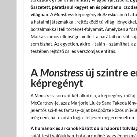
összetett, páratlanul kegyetlen és páratlanul csoda
világban.
A
Monstress
-képregények
Az eskü
című hato
a hatalmi játszmákkal, rejtőzködő túlvilági lényekkel,
borzalmakkal teli történet-folyamát. Amelyben a fős
Maika számos ellensége mellett a barátaiban, sőt saj
sem bízhat. Az egyetlen, akire – talán – számíthat, a
testében rejtőző ősi és vérszomjas entitás.
A
Monstress
új szintre e
képregényt
A
Monstress
-sorozat két alkotója, a képregény-műfaj
McCartney-je, azaz Marjorie Liu és Sana Takeda lén
jelentős sci-fi és fantasy-díjat besöpörte közös művü
még nem, hát ezután fogja. Teljesen megérdemelten.
A humánok és árkanok között dúló háborút túlvilá
saját testi valójukban, hol álarc mögé, vagy éppen 