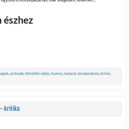
n észhez
ogok
,
erőszak
,
felnőtté válás
,
humor
,
kaland
,
középiskola
,
krimi
,
– kritika