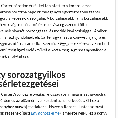
 Carter páratlan érzékkel tapintott rá a korszellemre:
rolós horrorba hajló krimiregényei egyszerre több zsáner
góit is képesek kiszolgálni. A borzalmasabbnál is borzalmasabb
nyek végtelenül aprólékos leírása egyszerre tölti el
einek olvasót borzongással és morbid kíváncsisággal. Amikor
 már azt gondolnád, eh, Carter ugyanazt a könyvet írja újra és
egymás után, az amerikai szerző az
Egy gonosz elmével
az emberi
temültség igazi emlékművét alkotta meg.
A gonosz nyomában
e
nek a folytatása.
y sorozatgyilkos
sérletezgetései
s Carter
A gonosz nyomában
előszavában maga is azt javasolja,
 érdemes az előzménnyel kezdeni az ismerkedést. Ehhez a
ényhez muszáj csatlakozni, hiszen a Robert Hunter-sorozat
ik részének (lásd
Egy gonosz elme
) ismerete nélkül ez a könyv