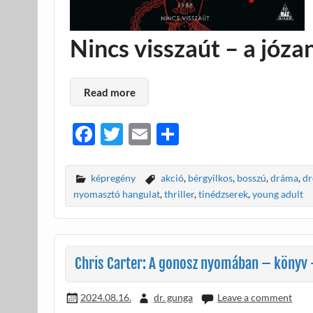
Nincs visszaút – a józa
Read more
F
T
E
O
ac
w
m
ss
e
itt
ail
za
képregény
akció
,
bérgyilkos
,
bosszú
,
dráma
,
dr
b
er
m
nyomasztó hangulat
,
thriller
,
tinédzserek
,
young adult
o
e
o
g
k
Chris Carter: A gonosz nyomában – könyv 
2024.08.16.
dr. gunga
Leave a comment