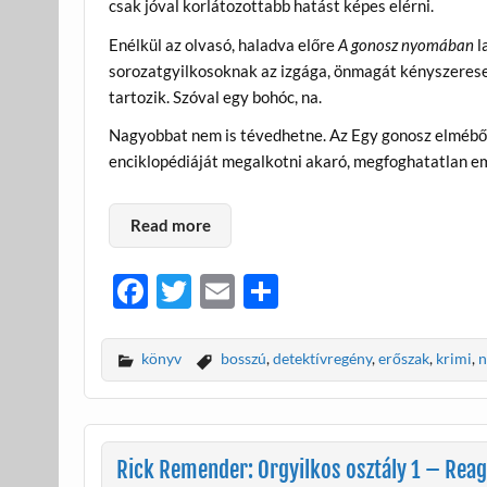
csak jóval korlátozottabb hatást képes elérni.
Enélkül az olvasó, haladva előre
A gonosz nyomában
l
sorozatgyilkosoknak az izgága, önmagát kényszerese
tartozik. Szóval egy bohóc, na.
Nagyobbat nem is tévedhetne. Az Egy gonosz elméből
enciklopédiáját megalkotni akaró, megfoghatatlan e
Read more
F
T
E
O
ac
w
m
ss
e
itt
ail
za
könyv
bosszú
,
detektívregény
,
erőszak
,
krimi
,
n
b
er
m
o
e
o
g
Rick Remender: Orgyilkos osztály 1 – Re