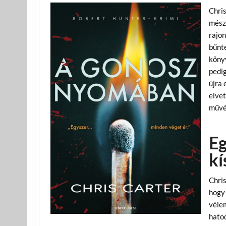
Chris
mészá
rajon
bűnté
könyv
pedig
újra 
elve
művé
Eg
kí
Chri
hogy
vélem
hatod