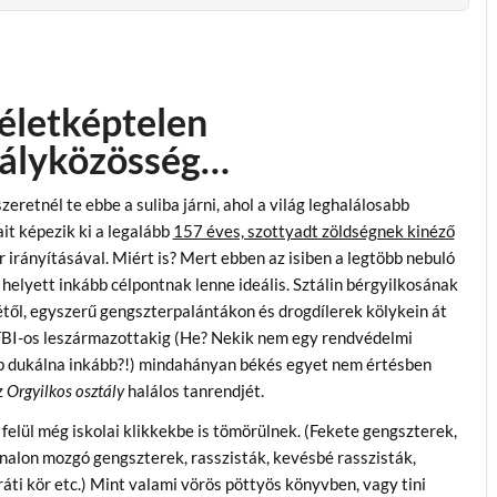
életképtelen
tályközösség…
zeretnél te ebbe a suliba járni, ahol a világ leghalálosabb
it képezik ki a legalább
157 éves, szottyadt zöldségnek kinéző
 irányításával. Miért is? Mert ebben az isiben a legtöbb nebuló
 helyett inkább célpontnak lenne ideális. Sztálin bérgyilkosának
től, egyszerű gengszterpalántákon és drogdílerek kölykein át
FBI-os leszármazottakig (He? Nekik nem egy rendvédelmi
 dukálna inkább?!) mindahányan békés egyet nem értésben
z
Orgyilkos osztály
halálos tanrendjét.
felül még iskolai klikkekbe is tömörülnek. (Fekete gengszterek,
nalon mozgó gengszterek, rasszisták, kevésbé rasszisták,
áti kör etc.) Mint valami vörös pöttyös könyvben, vagy tini