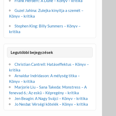
Frank Herbert: A Dűne – Könyv – kritika
Guzel Jahina: Zulejka kinyitja a szemét –
Könyv – kritika
Stephen King: Billy Summers – Könyv –
kritika
Legutóbbi bejegyzések
Christian Cantrell: Hatáseffektus – Könyv –
kritika
Arnaldur Indridason: A mélység titka –
Könyv – kritika
Marjorie Liu – Sana Takeda: Monstress – A
fenevad 6.: Az eskü – Képregény – kritika
Jen Beagin: A Nagy Svájci – Könyv – kritika
Jo Nesbø: Vérségi kötelék – Könyv – kritika