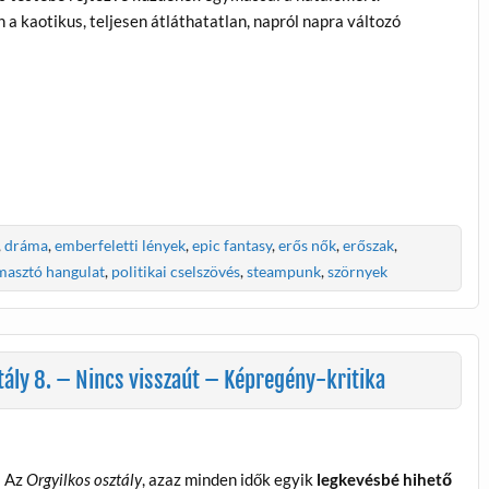
 kaotikus, teljesen átláthatatlan, napról napra változó
,
dráma
,
emberfeletti lények
,
epic fantasy
,
erős nők
,
erőszak
,
asztó hangulat
,
politikai cselszövés
,
steampunk
,
szörnyek
ály 8. – Nincs visszaút – Képregény-kritika
Az
Orgyilkos osztály
, azaz minden idők egyik
legkevésbé hihető