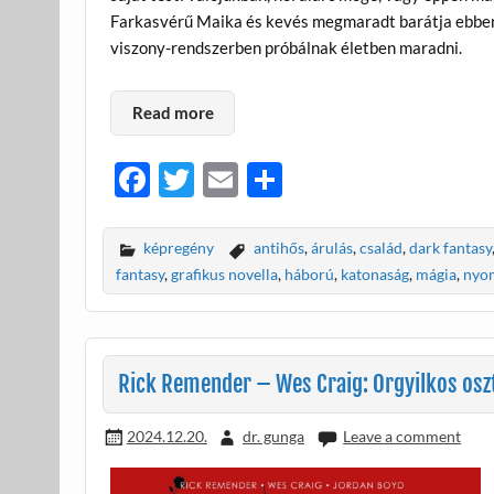
Farkasvérű Maika és kevés megmaradt barátja ebben a
viszony-rendszerben próbálnak életben maradni.
Read more
F
T
E
O
ac
w
m
ss
e
itt
ail
za
képregény
antihős
,
árulás
,
család
,
dark fantasy
b
er
m
fantasy
,
grafikus novella
,
háború
,
katonaság
,
mágia
,
nyom
o
e
o
g
k
Rick Remender – Wes Craig: Orgyilkos oszt
2024.12.20.
dr. gunga
Leave a comment