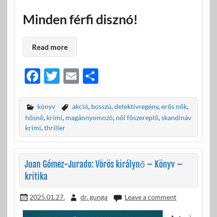
Minden férfi disznó!
Read more
F
T
E
O
ac
w
m
ss
e
itt
ail
za
könyv
akció
,
bosszú
,
detektívregény
,
erős nők
,
b
er
m
hősnő
,
krimi
,
magánnyomozó
,
női főszereplő
,
skandináv
krimi
,
thriller
o
e
o
g
Juan Gómez-Jurado: Vörös királynő – Könyv –
k
kritika
2025.01.27.
dr. gunga
Leave a comment