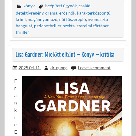
e
itt
ail
za
könyv
beépített ügynök
,
család
,
b
er
m
detektívregény
,
dráma
,
erős nők
,
karakterközpontú
,
krimi
,
magánnyomozó
,
női főszereplő
,
nyomasztó
o
e
hangulat
,
pszichothriller
,
szekta
,
szerelmi történet
,
o
g
thriller
k
Lisa Gardner: Mielőtt eltűnt – Könyv – kritika
2025.04.11.
dr. gunga
Leave a comment
F
r
a
n
k
i
e
E