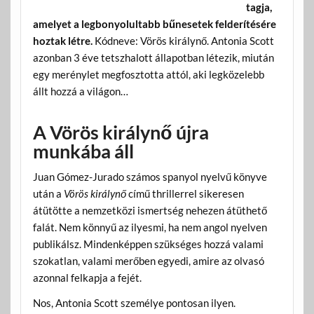
tagja,
amelyet a legbonyolultabb bűnesetek felderítésére
hoztak létre.
Kódneve: Vörös királynő. Antonia Scott
azonban 3 éve tetszhalott állapotban létezik, miután
egy merénylet megfosztotta attól, aki legközelebb
állt hozzá a világon…
A Vörös királynő újra
munkába áll
Juan Gómez-Jurado számos spanyol nyelvű könyve
után a
Vörös királynő
című thrillerrel sikeresen
átütötte a nemzetközi ismertség nehezen átüthető
falát. Nem könnyű az ilyesmi, ha nem angol nyelven
publikálsz. Mindenképpen szükséges hozzá valami
szokatlan, valami merőben egyedi, amire az olvasó
azonnal felkapja a fejét.
Nos, Antonia Scott személye pontosan ilyen.