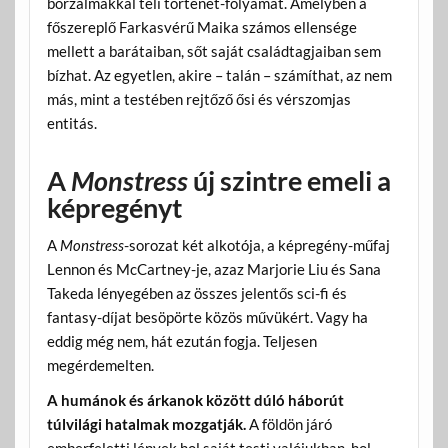
borzalmakkal teli történet-folyamát. Amelyben a
főszereplő Farkasvérű Maika számos ellensége
mellett a barátaiban, sőt saját családtagjaiban sem
bízhat. Az egyetlen, akire – talán – számíthat, az nem
más, mint a testében rejtőző ősi és vérszomjas
entitás.
A
Monstress
új szintre emeli a
képregényt
A
Monstress
-sorozat két alkotója, a képregény-műfaj
Lennon és McCartney-je, azaz Marjorie Liu és Sana
Takeda lényegében az összes jelentős sci-fi és
fantasy-díjat besöpörte közös művükért. Vagy ha
eddig még nem, hát ezután fogja. Teljesen
megérdemelten.
A humánok és árkanok között dúló háborút
túlvilági hatalmak mozgatják.
A földön járó