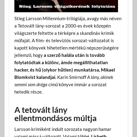
Stieg Larsson Millennium-trilógiája, avagy más néven
a Tetovált lány-sorozat a 2000-es évek közepén
világszerte feltette a térképre a skandináv krimik
műfaját. A film- és televíziós sorozat-változatot is
kapott könyvek hihetetlen mértékű népszerűségére
jellemző, hogy
a szerző halála után is tovább
folytatódtak a különc, ámde megállíthatatlan
hacker, és hű (olykor hűtlen) munkatársa, Mikael
Blomkvist kalandjai.
Karin Smirnoff
A lány, akinek
semmi sem drága
című könyve immár a sorozat
hetedik része.
A tetovált lány
ellentmondásos múltja
Larsson krimiként indult sorozata nagyon hamar
valami mássá változott. Valami többé.
Lisbeth