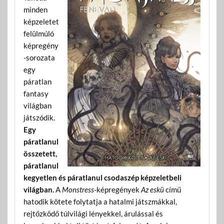
minden
képzeletet
felülmúló
képregény
-sorozata
egy
páratlan
fantasy
világban
játszódik.
Egy
páratlanul
összetett,
páratlanul
kegyetlen és páratlanul csodaszép képzeletbeli
világban.
A
Monstress
-képregények
Az eskü
című
hatodik kötete folytatja a hatalmi játszmákkal,
rejtőzködő túlvilági lényekkel, árulással és