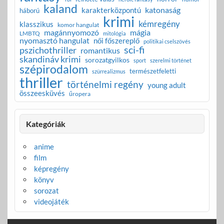
kaland
katonaság
karakterközpontú
háború
krimi
kémregény
klasszikus
komor hangulat
magánnyomozó
mágia
LMBTQ
mitológia
nyomasztó hangulat
női főszereplő
politikai cselszövés
sci-fi
pszichothriller
romantikus
skandináv krimi
sorozatgyilkos
sport
szerelmi történet
szépirodalom
természetfeletti
szürrealizmus
thriller
történelmi regény
young adult
összeesküvés
űropera
Kategóriák
anime
film
képregény
könyv
sorozat
videojáték