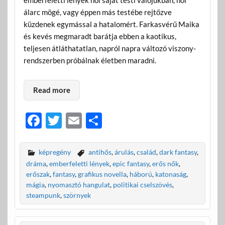
emberfeletti lények hol saját testi valójukban, hol
álarc mögé, vagy éppen más testébe rejtőzve
küzdenek egymással a hatalomért. Farkasvérű Maika
és kevés megmaradt barátja ebben a kaotikus,
teljesen átláthatatlan, napról napra változó viszony-
rendszerben próbálnak életben maradni.
Read more
F
T
E
O
ac
w
m
ss
e
itt
ail
za
képregény
antihős
,
árulás
,
család
,
dark fantasy
,
b
er
m
dráma
,
emberfeletti lények
,
epic fantasy
,
erős nők
,
erőszak
,
fantasy
,
grafikus novella
,
háború
,
katonaság
,
o
e
mágia
,
nyomasztó hangulat
,
politikai cselszövés
,
o
g
steampunk
,
szörnyek
k