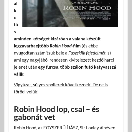
al
k
o
tá
s
aminden kétséget kizáróan a valaha készült
legzavarbaejtőbb
Robin Hood
-film
(és ebbe
nyugodtan számítsuk bele a
Fuszeklik fejedelmét
is)
ami egy nagyjából rendesen kivitelezett kezdő harci
jelenet után
egy furcsa, több szálon futó katyvasszá
válik:
Vigyázat, súlyos spoilerek következnek! De ne is
törődj velük!
Robin Hood lop, csal – és
gabonát vet
Robin Hood, az EGYSZERŰ ÍJÁSZ, Sir Loxley álnéven