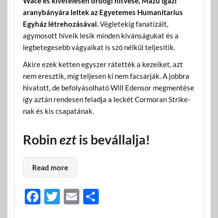
Wace és kivételesen ördögi hitvese, Mazu igazi
aranybányára leltek az Egyetemes Humanitarius
Egyház létrehozásával.
Végletekig fanatizált,
agymosott híveik lesik minden kívánságukat és a
legbetegesebb vágyaikat is szó nélkül teljesítik.
Akire ezek ketten egyszer rátették a kezeiket, azt
nem eresztik, míg teljesen ki nem facsarják. A jobbra
hivatott, de befolyásolható Will Edensor megmentése
így aztán rendesen feladja a leckét Cormoran Strike-
nak és kis csapatának.
Robin
ezt
is bevállalja!
Read more
F
T
E
O
ac
w
m
ss