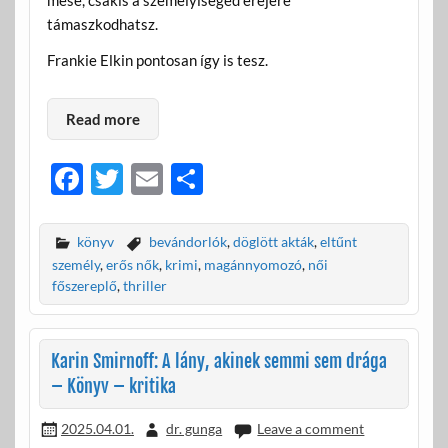
mese, csakis a személyiséged erejére
támaszkodhatsz.
Frankie Elkin pontosan így is tesz.
Read more
F
T
E
O
ac
w
m
ss
e
itt
ail
za
könyv
bevándorlók
,
döglött akták
,
eltűnt
b
er
m
személy
,
erős nők
,
krimi
,
magánnyomozó
,
női
főszereplő
,
thriller
o
e
o
g
Karin Smirnoff: A lány, akinek semmi sem drága
k
– Könyv – kritika
2025.04.01.
dr. gunga
Leave a comment