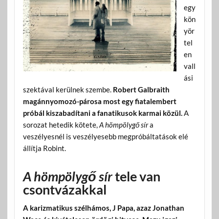
egy
kön
yör
tel
en
vall
ási
szektával kerülnek szembe.
Robert Galbraith
magánnyomozó-párosa most egy fiatalembert
próbál kiszabadítani a fanatikusok karmai közül.
A
sorozat hetedik kötete,
A hömpölygő sír
a
veszélyesnél is veszélyesebb megpróbáltatások elé
állítja Robint.
A hömpölygő sír
tele van
csontvázakkal
A karizmatikus szélhámos, J Papa, azaz Jonathan