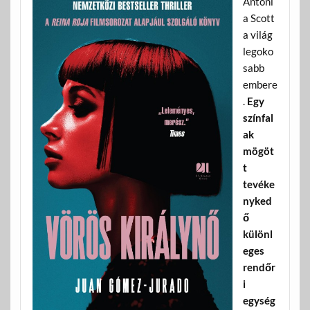
Antoni
a Scott
a világ
legoko
sabb
embere
.
Egy
színfal
ak
mögöt
t
tevéke
nyked
ő
különl
eges
rendőr
i
egység