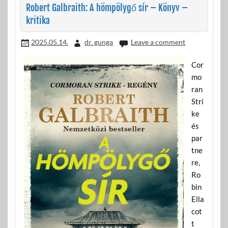
Robert Galbraith: A hömpölygő sír – Könyv –
kritika
2025.05.14.
dr. gunga
Leave a comment
Cor
mo
ran
Stri
ke
és
par
tne
re,
Ro
bin
Ella
cot
t