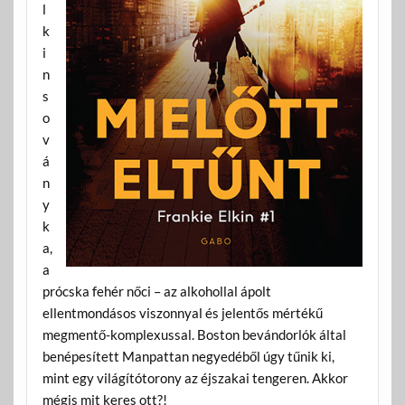
l
k
i
n
s
o
v
á
n
y
k
a,
a
prócska fehér nőci – az alkohollal ápolt
ellentmondásos viszonnyal és jelentős mértékű
megmentő-komplexussal. Boston bevándorlók által
benépesített Manpattan negyedéből úgy tűnik ki,
mint egy világítótorony az éjszakai tengeren. Akkor
mégis mit keres ott?!