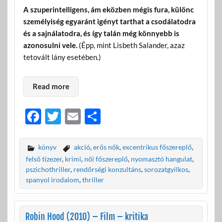
A szuperintelligens, ám eközben mégis fura, különc
személyiség egyaránt igényt tarthat a csodálatodra
és a sajnálatodra, és így talán még könnyebb is
azonosulni vele.
(Épp, mint Lisbeth Salander, azaz
tetovált lány esetében.)
Read more
F
T
E
O
ac
w
m
ss
e
itt
ail
za
könyv
akció
,
erős nők
,
excentrikus főszereplő
,
b
er
m
felső tízezer
,
krimi
,
női főszereplő
,
nyomasztó hangulat
,
pszichothriller
,
rendőrségi konzultáns
,
sorozatgyilkos
,
o
e
spanyol irodalom
,
thriller
o
g
k
Robin Hood (2010) – Film – kritika