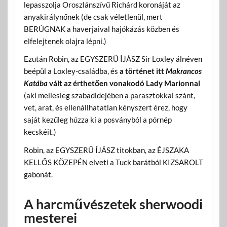
lepasszolja Oroszlánszívű Richárd koronáját az
anyakirálynőnek (de csak véletlenül, mert
BERÚGNAK a haverjaival hajókázás közben és
elfelejtenek olajra lépni.)
Ezután Robin, az EGYSZERŰ ÍJÁSZ Sir Loxley álnéven
beépül a Loxley-családba, és
a történet itt
Makrancos
Katába
vált az érthetően vonakodó Lady Marionnal
(aki mellesleg szabadidejében a parasztokkal szánt,
vet, arat, és ellenállhatatlan kényszert érez, hogy
saját kezűleg húzza ki a posványból a pórnép
kecskéit.)
Robin, az EGYSZERŰ ÍJÁSZ titokban, az ÉJSZAKA
KELLŐS KÖZEPÉN elveti a Tuck barátból KIZSAROLT
gabonát.
A harcművészetek sherwoodi
mesterei