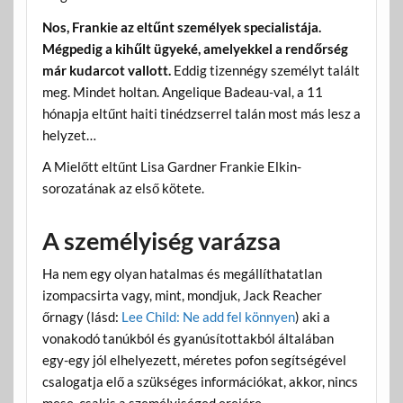
Nos, Frankie az eltűnt személyek specialistája.
Mégpedig a kihűlt ügyeké, amelyekkel a rendőrség
már kudarcot vallott.
Eddig tizennégy személyt talált
meg. Mindet holtan. Angelique Badeau-val, a 11
hónapja eltűnt haiti tinédzserrel talán most más lesz a
helyzet…
A Mielőtt eltűnt Lisa Gardner Frankie Elkin-
sorozatának az első kötete.
A személyiség varázsa
Ha nem egy olyan hatalmas és megállíthatatlan
izompacsirta vagy, mint, mondjuk, Jack Reacher
őrnagy (lásd:
Lee Child: Ne add fel könnyen
) aki a
vonakodó tanúkból és gyanúsítottakból általában
egy-egy jól elhelyezett, méretes pofon segítségével
csalogatja elő a szükséges információkat, akkor, nincs