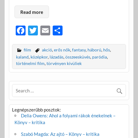
Read more
F
T
E
O
ac
w
m
ss
e
itt
ail
za
film
akció
,
erős nők
,
fantasy
,
háború
,
hős
,
b
er
m
kaland
,
középkor
,
lázadás
,
összeesküvés
,
paródia
,
történelmi film
,
törvényen kívüliek
o
e
o
g
k
Legnépszerűbb posztok:
Delia Owens: Ahol a folyami rákok énekelnek –
Könyv – kritika
Szabó Magda: Az ajtó – Könyv – kritika