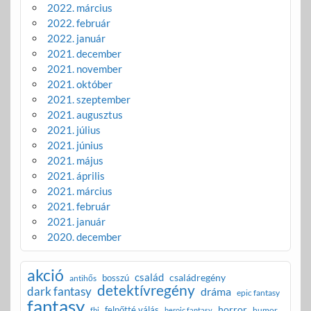
2022. március
2022. február
2022. január
2021. december
2021. november
2021. október
2021. szeptember
2021. augusztus
2021. július
2021. június
2021. május
2021. április
2021. március
2021. február
2021. január
2020. december
akció
család
családregény
bosszú
antihős
detektívregény
dark fantasy
dráma
epic fantasy
fantasy
horror
felnőtté válás
humor
fbi
heroic fantasy