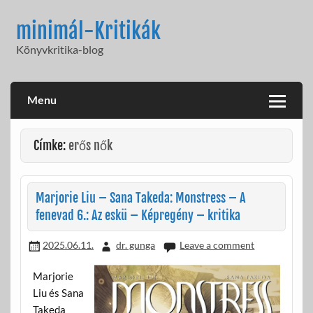
Skip
to
minimál-Kritikák
content
Könyvkritika-blog
Menu
Címke:
erős nők
Marjorie Liu – Sana Takeda: Monstress – A
fenevad 6.: Az eskü – Képregény – kritika
2025.06.11.
dr. gunga
Leave a comment
Marjorie
Liu és Sana
Takeda