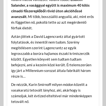
Salander, a vasággyal együtt is maximum 40 kilós
címadó főszereplőből rövid úton akcióhőssé
avanzsált.
Mi több, bosszúálló angyallá, aki, mint erős
és független nő, pokollá tette az azt megérdemlő
férfiak életét.
Aztán jöttek a David Lagencrantz által gyártott
folytatások, és innentől nem tudom. Szerény
megítélésem szerint Lagencrantz az egyik
legrosszabb a borúra hajlamos északi krimiszerzők
között. Egyetlen könyvét sem tudtam tudtam
befejezni, ami a kezeim közé került. Értelemszerűen
így járt a Millennium-sorozat általa fabrikált három
része is…
De nézzük, Karin Smirnoff milyen módon közelít a
vasakaratú tetovált lányhoz, aki, akárhogy is
számoljuk, két évtized elteltével már mindenképpen
tetovált
nő
.