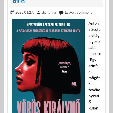
kritika
2025.01.27.
dr. gunga
Leave a comment
Antoni
a Scott
a világ
legoko
sabb
embere
.
Egy
színfal
ak
mögöt
t
tevéke
nyked
ő
különl