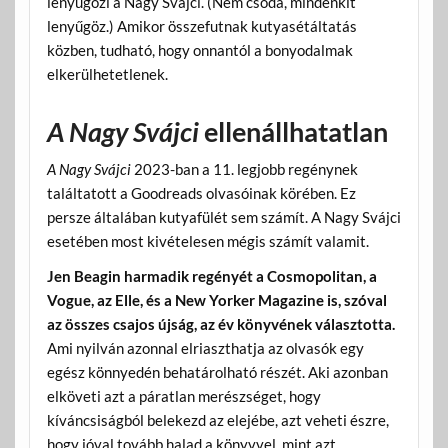
lenyűgözi a Nagy Svájci. (Nem csoda, mindenkit
lenyűgöz.) Amikor összefutnak kutyasétáltatás
közben, tudható, hogy onnantól a bonyodalmak
elkerülhetetlenek.
A Nagy Svájci
ellenállhatatlan
A Nagy Svájci
2023-ban a 11. legjobb regénynek
találtatott a Goodreads olvasóinak körében. Ez
persze általában kutyafülét sem számít. A Nagy Svájci
esetében most kivételesen mégis számít valamit.
Jen Beagin harmadik regényét a Cosmopolitan, a
Vogue, az Elle, és a New Yorker Magazine is, szóval
az összes csajos újság, az év könyvének választotta.
Ami nyilván azonnal elriaszthatja az olvasók egy
egész könnyedén behatárolható részét. Aki azonban
elköveti azt a páratlan merészséget, hogy
kíváncsiságból belekezd az elejébe, azt veheti észre,
hogy jóval tovább halad a könyvvel, mint azt