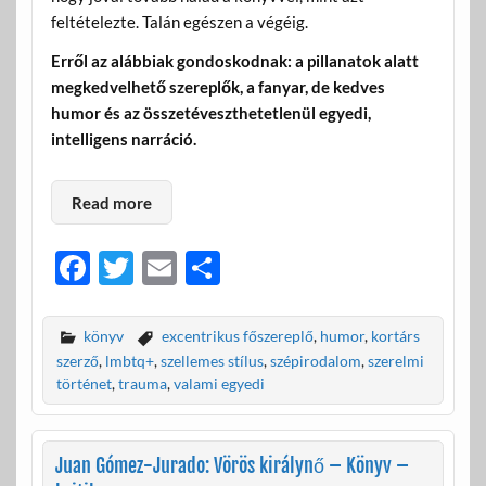
feltételezte. Talán egészen a végéig.
Erről az alábbiak gondoskodnak: a pillanatok alatt
megkedvelhető szereplők, a fanyar, de kedves
humor és az összetéveszthetetlenül egyedi,
intelligens narráció.
Read more
F
T
E
O
ac
w
m
ss
e
itt
ail
za
könyv
excentrikus főszereplő
,
humor
,
kortárs
b
er
m
szerző
,
lmbtq+
,
szellemes stílus
,
szépirodalom
,
szerelmi
történet
,
trauma
,
valami egyedi
o
e
o
g
Juan Gómez-Jurado: Vörös királynő – Könyv –
k