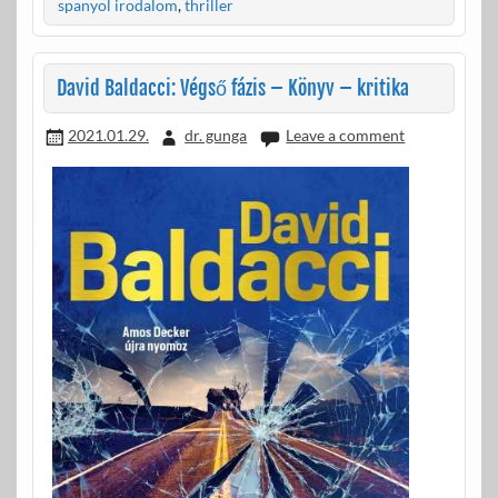
o
e
spanyol irodalom
,
thriller
o
g
k
David Baldacci: Végső fázis – Könyv – kritika
2021.01.29.
dr. gunga
Leave a comment