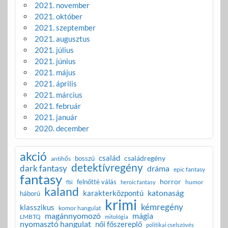
2021. november
2021. október
2021. szeptember
2021. augusztus
2021. július
2021. június
2021. május
2021. április
2021. március
2021. február
2021. január
2020. december
akció
család
családregény
bosszú
antihős
detektívregény
dark fantasy
dráma
epic fantasy
fantasy
horror
felnőtté válás
humor
fbi
heroic fantasy
kaland
katonaság
karakterközpontú
háború
krimi
kémregény
klasszikus
komor hangulat
magánnyomozó
mágia
LMBTQ
mitológia
nyomasztó hangulat
női főszereplő
politikai cselszövés