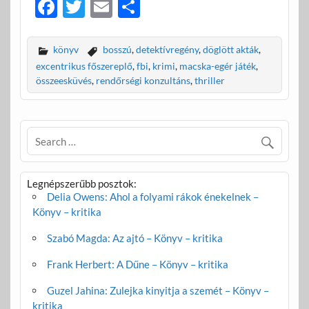
F
T
E
O
ac
w
m
ss
e
itt
ail
za
könyv
bosszú
,
detektívregény
,
döglött akták
,
b
er
m
excentrikus főszereplő
,
fbi
,
krimi
,
macska-egér játék
,
összeesküvés
,
rendőrségi konzultáns
,
thriller
o
e
o
g
k
Legnépszerűbb posztok:
Delia Owens: Ahol a folyami rákok énekelnek –
Könyv – kritika
Szabó Magda: Az ajtó – Könyv – kritika
Frank Herbert: A Dűne – Könyv – kritika
Guzel Jahina: Zulejka kinyitja a szemét – Könyv –
kritika