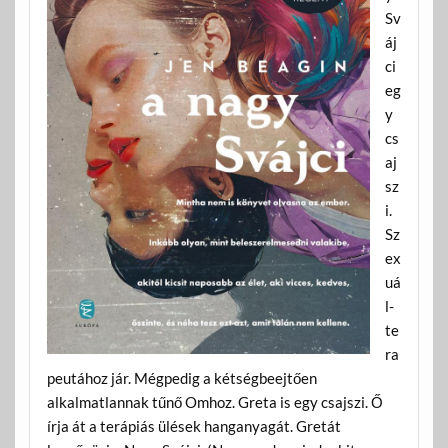
Sv
áj
ci
eg
y
cs
aj
sz
i.
Sz
ex
uá
l-
te
ra
peutához jár. Mégpedig a kétségbeejtően
alkalmatlannak tűnő Omhoz. Greta is egy csajszi. Ő
írja át a terápiás ülések hanganyagát. Gretát