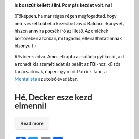
is bosszút kellett állni. Pompás kezdet volt, na!
(Főképpen, ha már réges régen megfogadtad, hogy
nem veszel többet a kezedbe David Baldacci-könyvet,
hiszen annyira pocsék író az illető. Az emlékek
börtönében azonban, mi tagadás, ellenállhatatlannak
bizonyult.)
Röviden szólva, Amos elkapta a családja gyilkosát, azt
a rohadt kis szemétládát és beállt az FBI-hoz, külsős
tanácsadónak, éppen úgy mint Patrick Jane, a
Mentalista
az utolsó évadában.
Hé, Decker esze kezd
elmenni!
Read more