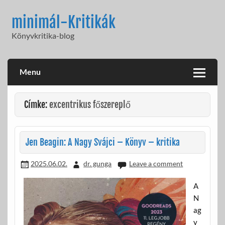
Skip
to
minimál-Kritikák
content
Könyvkritika-blog
Menu
Címke:
excentrikus főszereplő
Jen Beagin: A Nagy Svájci – Könyv – kritika
2025.06.02.
dr. gunga
Leave a comment
A
N
ag
y