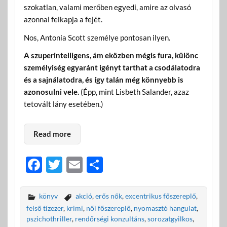
szokatlan, valami merőben egyedi, amire az olvasó
azonnal felkapja a fejét.
Nos, Antonia Scott személye pontosan ilyen.
A szuperintelligens, ám eközben mégis fura, különc
személyiség egyaránt igényt tarthat a csodálatodra
és a sajnálatodra, és így talán még könnyebb is
azonosulni vele.
(Épp, mint Lisbeth Salander, azaz
tetovált lány esetében.)
Read more
F
T
E
O
ac
w
m
ss
e
itt
ail
za
könyv
akció
,
erős nők
,
excentrikus főszereplő
,
b
er
m
felső tízezer
,
krimi
,
női főszereplő
,
nyomasztó hangulat
,
pszichothriller
,
rendőrségi konzultáns
,
sorozatgyilkos
,