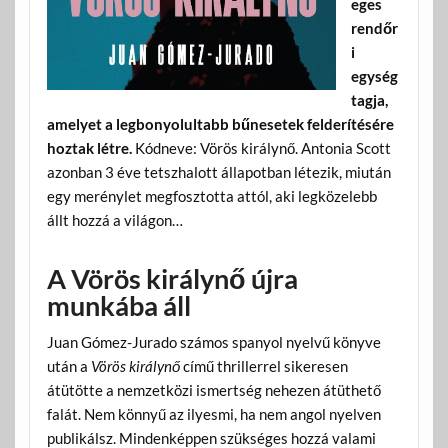
eges
rendőr
i
egység
tagja,
amelyet a legbonyolultabb bűnesetek felderítésére
hoztak létre.
Kódneve: Vörös királynő. Antonia Scott
azonban 3 éve tetszhalott állapotban létezik, miután
egy merénylet megfosztotta attól, aki legközelebb
állt hozzá a világon…
A Vörös királynő újra
munkába áll
Juan Gómez-Jurado számos spanyol nyelvű könyve
után a
Vörös királynő
című thrillerrel sikeresen
átütötte a nemzetközi ismertség nehezen átüthető
falát. Nem könnyű az ilyesmi, ha nem angol nyelven
publikálsz. Mindenképpen szükséges hozzá valami