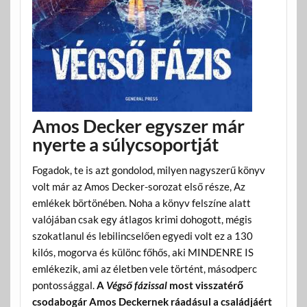
Amos Decker egyszer már
nyerte a súlycsoportját
Fogadok, te is azt gondolod, milyen nagyszerű könyv
volt már az Amos Decker-sorozat első része, Az
emlékek börtönében. Noha a könyv felszíne alatt
valójában csak egy átlagos krimi dohogott, mégis
szokatlanul és lebilincselően egyedi volt ez a 130
kilós, mogorva és különc főhős, aki MINDENRE IS
emlékezik, ami az életben vele történt, másodperc
pontossággal.
A
Végső fázissal
most visszatérő
csodabogár Amos Deckernek ráadásul a családjáért