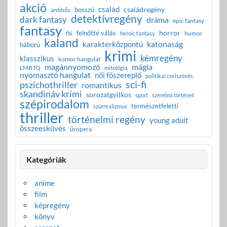
akció
család
családregény
bosszú
antihős
detektívregény
dark fantasy
dráma
epic fantasy
fantasy
horror
felnőtté válás
humor
fbi
heroic fantasy
kaland
katonaság
karakterközpontú
háború
krimi
kémregény
klasszikus
komor hangulat
magánnyomozó
mágia
LMBTQ
mitológia
nyomasztó hangulat
női főszereplő
politikai cselszövés
sci-fi
pszichothriller
romantikus
skandináv krimi
sorozatgyilkos
sport
szerelmi történet
szépirodalom
természetfeletti
szürrealizmus
thriller
történelmi regény
young adult
összeesküvés
űropera
Kategóriák
anime
film
képregény
könyv