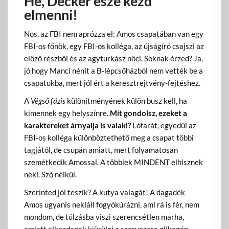
Hé, Decker esze kezd
elmenni!
Nos, az FBI nem aprózza el: Amos csapatában van egy
FBI-os főnök, egy FBI-os kolléga, az újságíró csajszi az
előző részből és az agyturkász nőci. Soknak érzed? Ja,
jó hogy Manci nénit a B-lépcsőházból nem vették be a
csapatukba, mert jól ért a keresztrejtvény-fejtéshez.
A
Végső fázis
különítményének külön busz kell, ha
kimennek egy helyszínre.
Mit gondolsz, ezeket a
karaktereket árnyalja is valaki?
Lófarát, egyedül az
FBI-os kolléga különböztethető meg a csapat többi
tagjától, de csupán amiatt, mert folyamatosan
szemétkedik Amossal. A többiek MINDENT elhisznek
neki. Szó nélkül.
Szerinted jól teszik? A kutya valagát! A dagadék
Amos ugyanis nekiáll fogyókúrázni, ami rá is fér, nem
mondom, de túlzásba viszi szerencsétlen marha,