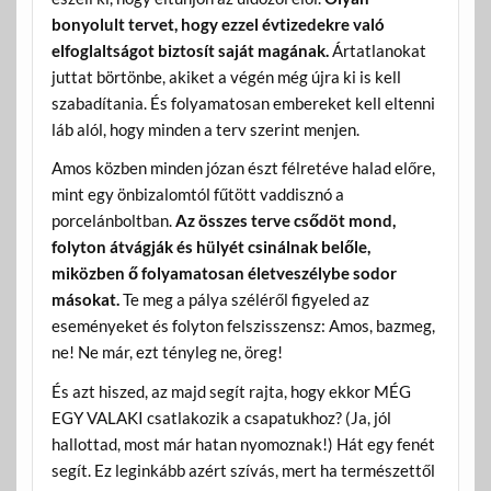
bonyolult tervet, hogy ezzel évtizedekre való
elfoglaltságot biztosít saját magának.
Ártatlanokat
juttat börtönbe, akiket a végén még újra ki is kell
szabadítania. És folyamatosan embereket kell eltenni
láb alól, hogy minden a terv szerint menjen.
Amos közben minden józan észt félretéve halad előre,
mint egy önbizalomtól fűtött vaddisznó a
porcelánboltban.
Az összes terve csődöt mond,
folyton átvágják és hülyét csinálnak belőle,
miközben ő folyamatosan életveszélybe sodor
másokat.
Te meg a pálya széléről figyeled az
eseményeket és folyton felszisszensz: Amos, bazmeg,
ne! Ne már, ezt tényleg ne, öreg!
És azt hiszed, az majd segít rajta, hogy ekkor MÉG
EGY VALAKI csatlakozik a csapatukhoz? (Ja, jól
hallottad, most már hatan nyomoznak!) Hát egy fenét
segít. Ez leginkább azért szívás, mert ha természettől