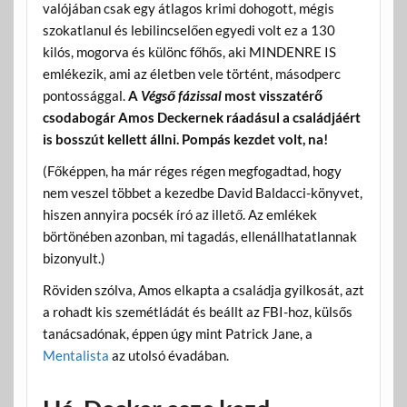
valójában csak egy átlagos krimi dohogott, mégis
szokatlanul és lebilincselően egyedi volt ez a 130
kilós, mogorva és különc főhős, aki MINDENRE IS
emlékezik, ami az életben vele történt, másodperc
pontossággal.
A
Végső fázissal
most visszatérő
csodabogár Amos Deckernek ráadásul a családjáért
is bosszút kellett állni. Pompás kezdet volt, na!
(Főképpen, ha már réges régen megfogadtad, hogy
nem veszel többet a kezedbe David Baldacci-könyvet,
hiszen annyira pocsék író az illető. Az emlékek
börtönében azonban, mi tagadás, ellenállhatatlannak
bizonyult.)
Röviden szólva, Amos elkapta a családja gyilkosát, azt
a rohadt kis szemétládát és beállt az FBI-hoz, külsős
tanácsadónak, éppen úgy mint Patrick Jane, a
Mentalista
az utolsó évadában.