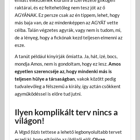
emiatt elkezdenek kiürülni a szervezete glikogén
raktárai, és ez feltehetőleg nem tesz jót az ő
AGYÁNAK. Ez persze csak az én tippem, lehet, hogy
más baja van, de az mindenképpen az AGYÁT vette
célba. Talán végzetes agyrák, vagy nem is tudom, mi,
de a lényeg, hogy a fickónak kezd teljesen elmenni az
esze.
A tanút például kinyírják őmiatta. Ja, hát, izé, bocs,
mondja Amos, nem is gondoltam, hogy ez lesz.
Amos
egyetlen szerencséje az, hogy mindenki más is
teljesen hülye a társaságban
, vakok között pedig
tudvalevőleg a félszemű a király, így aztán csökkent
agyműködéssel is előre tud jutni.
Ilyen komplikált terv nincs a
világon!
A
Végső fázis
tettese a lehető legbonyolultabb tervet
eszeli ki, hogy eltűnjön az üldözői elől.
Olyan