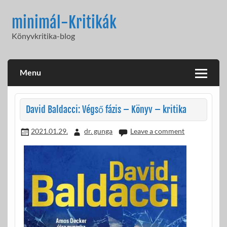
Skip
to
minimál-Kritikák
content
Könyvkritika-blog
Menu
David Baldacci: Végső fázis – Könyv – kritika
2021.01.29.
dr. gunga
Leave a comment