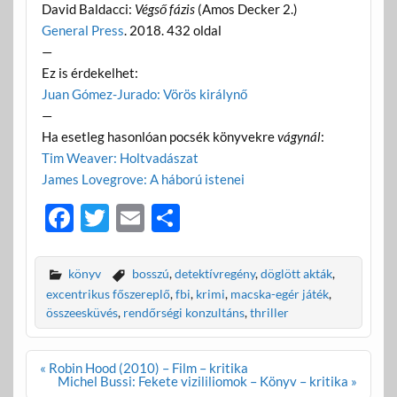
David Baldacci:
Végső fázis
(Amos Decker 2.)
General Press
. 2018. 432 oldal
—
Ez is érdekelhet:
Juan Gómez-Jurado: Vörös királynő
—
Ha esetleg hasonlóan pocsék könyvekre
vágynál
:
Tim Weaver: Holtvadászat
James Lovegrove: A háború istenei
F
T
E
O
ac
w
m
ss
e
itt
ail
za
könyv
bosszú
,
detektívregény
,
döglött akták
,
b
er
m
excentrikus főszereplő
,
fbi
,
krimi
,
macska-egér játék
,
összeesküvés
,
rendőrségi konzultáns
,
thriller
o
e
o
g
Bejegyzés
« Robin Hood (2010) – Film – kritika
k
navigáció
Michel Bussi: Fekete vizililiomok – Könyv – kritika »