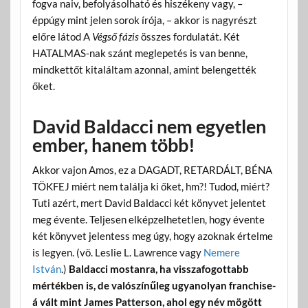
fogva naiv, befolyásolható és hiszékeny vagy, –
éppúgy mint jelen sorok írója, – akkor is nagyrészt
előre látod A
Végső fázis
összes fordulatát. Két
HATALMAS-nak szánt meglepetés is van benne,
mindkettőt kitaláltam azonnal, amint belengették
őket.
David Baldacci nem egyetlen
ember, hanem több!
Akkor vajon Amos, ez a DAGADT, RETARDÁLT, BÉNA
TÖKFEJ miért nem találja ki őket, hm?! Tudod, miért?
Tuti azért, mert David Baldacci két könyvet jelentet
meg évente. Teljesen elképzelhetetlen, hogy évente
két könyvet jelentess meg úgy, hogy azoknak értelme
is legyen. (vö. Leslie L. Lawrence vagy
Nemere
István
.)
Baldacci mostanra, ha visszafogottabb
mértékben is, de valószínűleg ugyanolyan franchise-
á vált mint James Patterson, ahol egy név mögött