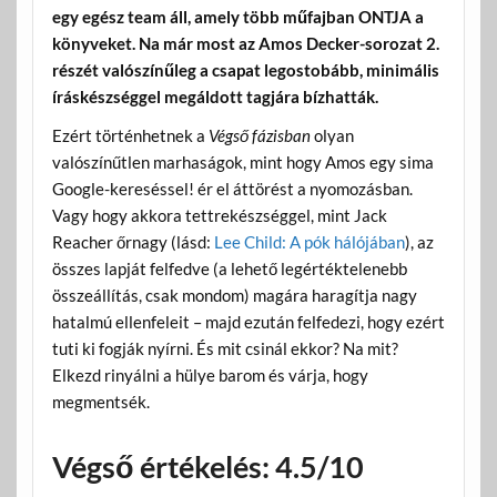
egy egész team áll, amely több műfajban ONTJA a
könyveket.
Na már most az Amos Decker-sorozat 2.
részét valószínűleg a csapat legostobább, minimális
íráskészséggel megáldott tagjára bízhatták.
Ezért történhetnek a
Végső fázisban
olyan
valószínűtlen marhaságok, mint hogy Amos egy sima
Google-kereséssel! ér el áttörést a nyomozásban.
Vagy hogy akkora tettrekészséggel, mint Jack
Reacher őrnagy (lásd:
Lee Child: A pók hálójában
), az
összes lapját felfedve (a lehető legértéktelenebb
összeállítás, csak mondom) magára haragítja nagy
hatalmú ellenfeleit – majd ezután felfedezi, hogy ezért
tuti ki fogják nyírni. És mit csinál ekkor? Na mit?
Elkezd rinyálni a hülye barom és várja, hogy
megmentsék.
Végső értékelés: 4.5/10