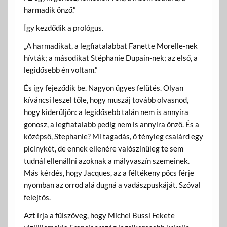
harmadik önző.”
Így kezdődik a prológus.
„A harmadikat, a legfiatalabbat Fanette Morelle-nek
hívták; a másodikat Stéphanie Dupain-nek; az első, a
legidősebb én voltam.”
És így fejeződik be. Nagyon ügyes felütés. Olyan
kíváncsi leszel tőle, hogy muszáj tovább olvasnod,
hogy kiderüljön: a legidősebb talán nem is annyira
gonosz, a legfiatalabb pedig nem is annyira önző. És a
középső, Stephanie? Mi tagadás, ő tényleg csalárd egy
picinykét, de ennek ellenére valószínűleg te sem
tudnál ellenállni azoknak a mályvaszín szemeinek.
Más kérdés, hogy Jacques, az a féltékeny pöcs férje
nyomban az orrod alá dugná a vadászpuskáját. Szóval
felejtős.
Azt írja a fülszöveg, hogy Michel Bussi Fekete