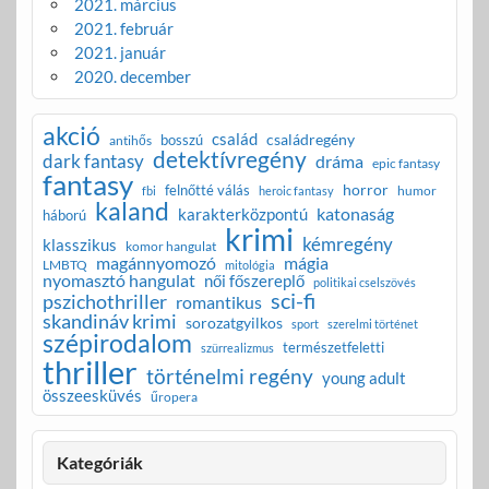
2021. március
2021. február
2021. január
2020. december
akció
család
családregény
bosszú
antihős
detektívregény
dark fantasy
dráma
epic fantasy
fantasy
horror
felnőtté válás
humor
fbi
heroic fantasy
kaland
katonaság
karakterközpontú
háború
krimi
kémregény
klasszikus
komor hangulat
magánnyomozó
mágia
LMBTQ
mitológia
nyomasztó hangulat
női főszereplő
politikai cselszövés
sci-fi
pszichothriller
romantikus
skandináv krimi
sorozatgyilkos
sport
szerelmi történet
szépirodalom
természetfeletti
szürrealizmus
thriller
történelmi regény
young adult
összeesküvés
űropera
Kategóriák