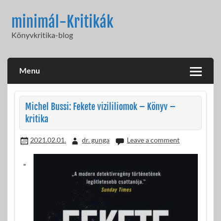
Skip
to
minimál-Kritikák
content
Könyvkritika-blog
Menu
Michel Bussi: Fekete vizililiomok – Könyv –
kritika
2021.02.01.
dr. gunga
Leave a comment
„