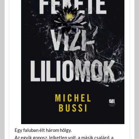
Egy faluban élt három hölgy.
Az egyik gonosz, lelketlen volt, a másik csalárd, a