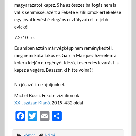
magyarázatot kapsz. S ha az összes balfogás nem is
válik semmissé, azért a Fekete vizililiomok értékelése
egy jóval kevésbé elegáns osztályzatról feljebb
evickél
7.2/10-re.
És amiben aztán már végképp nem reménykedtél,
még némi katartikus és Garcia Marquez Szerelem a
kolera idején c. regényét idéző, keserédes lezárást is
kapsz a végére. Basszer, ki hitte volna?!
Na jó, azért ne ájuljunk el.
Michel Bussi: Fekete vizililiomok
XXI. század Kiadó
. 2019. 432 oldal
F
T
E
O
ac
w
m
ss
e
itt
ail
za
könyv
krimi