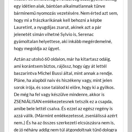
egy idétlen alak, bántóan alkalmatlannak tűnve
bárminemű nyomozás vezetésére. Nem érted azt sem,
hogy mi a frászkarikának kell behozni a képbe
Lauretint, a nyugdíjas zsarut, akinek azt a pár
jelenetét simán vihetné Sylvio is, Serenac
gyámoltalan helyettese, aki inkább megérdemelné,
hogy megoldja az ügyet.
Aztán az utolsó 60 oldalon, már ha kitartasz odáig,
ami korántsem biztos, rájössz, hogy úgy át lettél
baszarintva Michel Bussi által,
mint annak a rendje.
Pláne, ha alapból naiv és hiszékeny vagy, mint jelen
sorok írója, és sose találod ki előre, hogy ki a gyilkos.
De még ha fel vagy készülve mindenre, akkor is
ZSENIÁLISAN emlékezetesnek tetszik ez a csapda,
amibe bele lettél csalva. És ezzel az egész regény is
azzá válik. (Mármint emlékezetessé, zseniálissá azért
nem..) És ha az összes szerkezeti elcsúszásra nem is,
de jó néhány addig nem túl átgondoltnak tűnő dologra