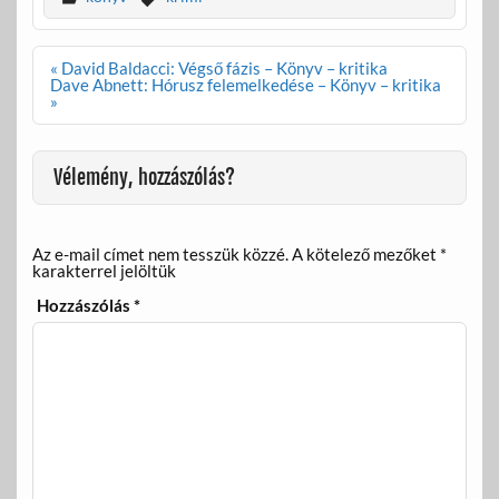
b
er
m
o
e
Bejegyzés
« David Baldacci: Végső fázis – Könyv – kritika
navigáció
Dave Abnett: Hórusz felemelkedése – Könyv – kritika
o
g
»
k
Vélemény, hozzászólás?
Az e-mail címet nem tesszük közzé.
A kötelező mezőket
*
karakterrel jelöltük
Hozzászólás
*