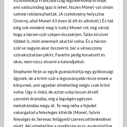
vizililiomokja Franciaország legsikeresebb krimije,
ami valószínűleg igaz is lehet, hiszen Monet-val simán
szénné reklámozhatták. (A cselekmény helyszíne
Giverny, ahol Monet 43 éven át élt és alkotott.) És hát
elég sok mindent meg is tudsz Monet-ról, míg várod,
hogy a három szál szépen összeérjen. Talán kicsivel
többet is, mint amennyit akartál volna. És a három
szál se nagyon akar összeérni, bár a vénasszony
szórakoztatóan pikírt, Fanette pedig koraérett és
okos, nem rossz olvasni a kalandjaikat.
Stephanie férje az egyik gyanúsítottja egy gyilkossági
ügynek, de a krimi-szál a legsoványabb része ennek a
könyvnek, ami ugyebár elméletileg mégis csak krimi
volna. Úgy is indul, de aztán szép lassan átvált
szerelmi drámába, míg a legvégén egészen
melodrámába megy át. Te meg néha a fejedet
vakargatod a felesleges kitérők (Monet, Sylvio
felesége) és Serenac felügyelő szerencsétlenkedései
miatt. Aki elméletileg a rendőrség ásza, gyakorlatilag