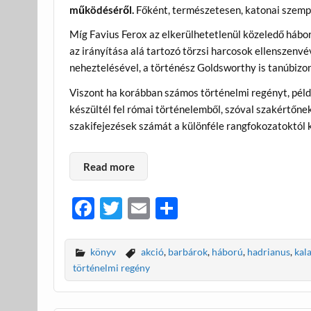
működéséről.
Főként, természetesen, katonai szemp
Míg Favius Ferox az elkerülhetetlenül közeledő hábo
az irányítása alá tartozó törzsi harcosok ellenszen
neheztelésével, a történész Goldsworthy is tanúbizo
Viszont ha korábban számos történelmi regényt, pé
készültél fel római történelemből, szóval szakértőnek
szakifejezések számát a különféle rangfokozatoktól 
Read more
F
T
E
O
ac
w
m
ss
e
itt
ail
za
könyv
akció
,
barbárok
,
háború
,
hadrianus
,
kal
b
er
m
történelmi regény
o
e