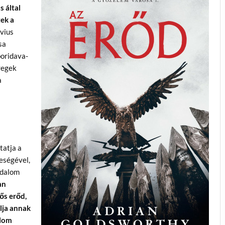
 által
tek a
avius
sa
boridava-
regek
a
tatja a
leségével,
odalom
an
ős erőd,
lja annak
alom