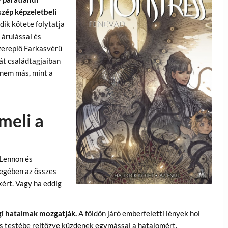
szép képzeletbeli
dik kötete folytatja
 árulással és
zereplő Farkasvérű
át családtagjaiban
z nem más, mint a
meli a
 Lennon és
yegében az összes
kért. Vagy ha eddig
gi hatalmak mozgatják.
A földön járó emberfeletti lények hol
más testébe rejtőzve küzdenek egymással a hatalomért.