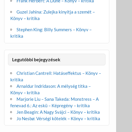
Frank Herbert: A Dűne – Könyv – kritika
Guzel Jahina: Zulejka kinyitja a szemét –
Könyv – kritika
Stephen King: Billy Summers – Könyv –
kritika
Legutóbbi bejegyzések
Christian Cantrell: Hatáseffektus – Könyv –
kritika
Arnaldur Indridason: A mélység titka –
Könyv – kritika
Marjorie Liu – Sana Takeda: Monstress – A
fenevad 6.: Az eskü – Képregény – kritika
Jen Beagin: A Nagy Svájci – Könyv – kritika
Jo Nesbø: Vérségi kötelék – Könyv – kritika