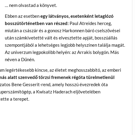
… nem olvastad a könyvet.
Ebben az esetben
egy látványos, esetenként letaglózó
bosszútörténetben van részed:
Paul Atreides herceg,
miután a császár és a gonosz Harkonnen báró cselszövései
után számkivetetté vált és elvesztette apját, bosszúállás
szempontjából a lehetséges legjobb helyszínen találja magát.
Az univerzum legpokolibb helyén: az Arrakis bolygón. Más
néven a Dűnén.
ium legértékesebb kincse, az életet meghosszabbító, az emberi
más alatt szenvedő törzsi fremenek régóta türelmetlenül
zatos Bene Gesserit-rend, amely hosszú évezredek óta
zuperszámítógép, a Kwisatz Haderach eljövetelében
tte a terepet.