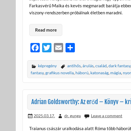
Farkasvérű Maika és kevés megmaradt barátja ebben a
viszony-rendszerben próbálnak életben maradni.
Read more
F
T
E
O
ac
w
m
ss
e
itt
ail
za
képregény
antihős
,
árulás
,
család
,
dark fantasy
b
er
m
fantasy
,
grafikus novella
,
háború
,
katonaság
,
mágia
,
nyom
o
e
o
g
k
Adrian Goldsworthy: Az erőd – Könyv – kri
2025.03.17.
dr. gunga
Leave a comment
Traianus császár uralkodása alatt Róma több háborút