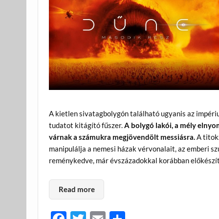
A kietlen sivatagbolygón található ugyanis az impér
tudatot kitágító fűszer.
A bolygó lakói, a mély elnyo
várnak a számukra megjövendölt messiásra.
A titok
manipulálja a nemesi házak vérvonalait, az emberi s
reménykedve, már évszázadokkal korábban előkészíte
Read more
F
T
E
O