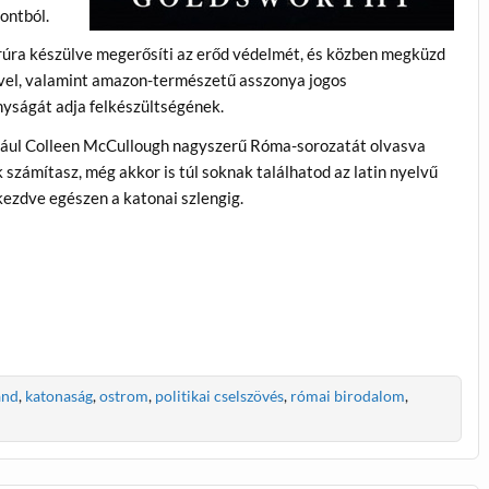
ontból.
rúra készülve megerősíti az erőd védelmét, és közben megküzd
vével, valamint amazon-természetű asszonya jogos
nyságát adja felkészültségének.
ldául Colleen McCullough nagyszerű Róma-sorozatát olvasva
 számítasz, még akkor is túl soknak találhatod az latin nyelvű
kezdve egészen a katonai szlengig.
and
,
katonaság
,
ostrom
,
politikai cselszövés
,
római birodalom
,