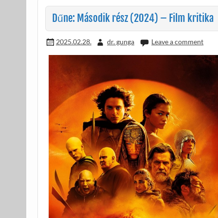
o
g
k
Dűne: Második rész (2024) – Film kritika
2025.02.28.
dr. gunga
Leave a comment