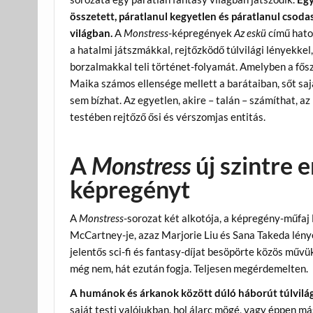
összetett, páratlanul kegyetlen és páratlanul csoda
világban.
A
Monstress
-képregények
Az eskü
című hato
a hatalmi játszmákkal, rejtőzködő túlvilági lényekkel,
borzalmakkal teli történet-folyamát. Amelyben a fős
Maika számos ellensége mellett a barátaiban, sőt saj
sem bízhat. Az egyetlen, akire – talán – számíthat, a
testében rejtőző ősi és vérszomjas entitás.
A
Monstress
új szintre e
képregényt
A
Monstress
-sorozat két alkotója, a képregény-műfaj
McCartney-je, azaz Marjorie Liu és Sana Takeda lén
jelentős sci-fi és fantasy-díjat besöpörte közös művü
még nem, hát ezután fogja. Teljesen megérdemelten.
A humánok és árkanok között dúló háborút túlvilá
saját testi valójukban, hol álarc mögé, vagy éppen 