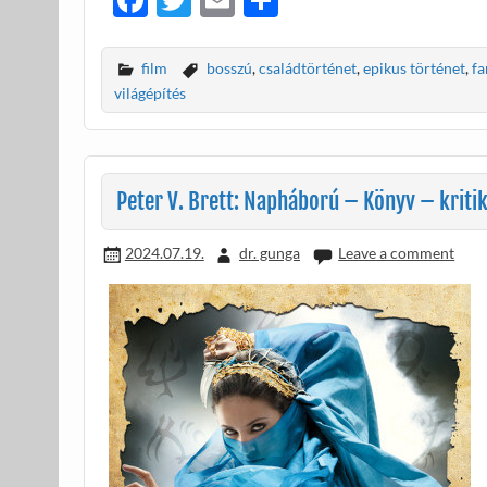
ac
w
m
ss
e
itt
ail
za
film
bosszú
,
családtörténet
,
epikus történet
,
fa
b
er
m
világépítés
o
e
o
g
k
Peter V. Brett: Napháború – Könyv – kriti
2024.07.19.
dr. gunga
Leave a comment