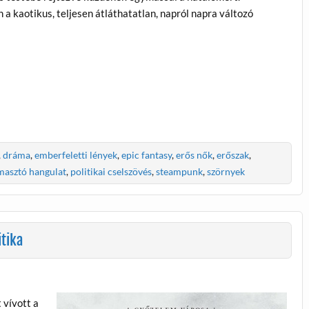
 kaotikus, teljesen átláthatatlan, napról napra változó
,
dráma
,
emberfeletti lények
,
epic fantasy
,
erős nők
,
erőszak
,
asztó hangulat
,
politikai cselszövés
,
steampunk
,
szörnyek
tika
 vívott a