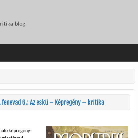
itika-blog
 fenevad 6.: Az eskü – Képregény – kritika
lmúló képregény-
 páratlanul