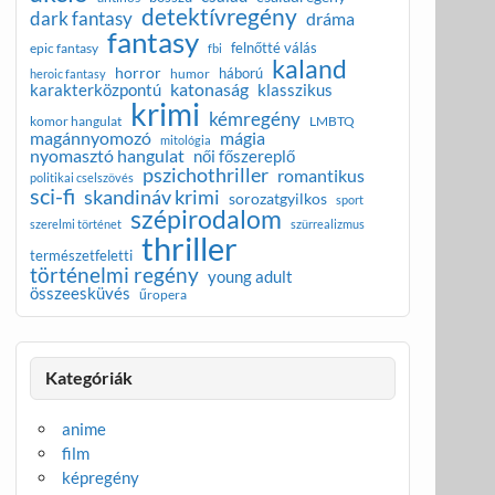
detektívregény
dark fantasy
dráma
fantasy
felnőtté válás
epic fantasy
fbi
kaland
horror
háború
humor
heroic fantasy
katonaság
karakterközpontú
klasszikus
krimi
kémregény
komor hangulat
LMBTQ
magánnyomozó
mágia
mitológia
nyomasztó hangulat
női főszereplő
pszichothriller
romantikus
politikai cselszövés
sci-fi
skandináv krimi
sorozatgyilkos
sport
szépirodalom
szerelmi történet
szürrealizmus
thriller
természetfeletti
történelmi regény
young adult
összeesküvés
űropera
Kategóriák
anime
film
képregény