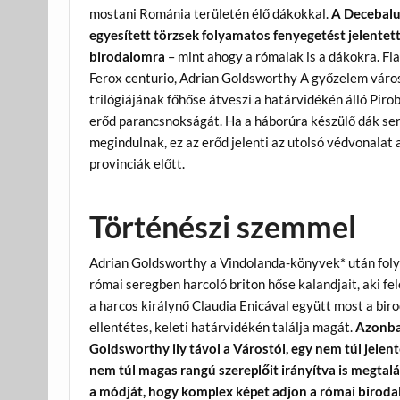
mostani Románia területén élő dákokkal.
A Decebalus
egyesített törzsek folyamatos fenyegetést jelentet
birodalomra
– mint ahogy a rómaiak is a dákokra. Fl
Ferox centurio, Adrian Goldsworthy A győzelem váro
trilógiájának főhőse átveszi a határvidékén álló Piro
erőd parancsnokságát. Ha a háborúra készülő dák se
megindulnak, ez az erőd jelenti az utolsó védvonalat 
provinciák előtt.
Történészi szemmel
Adrian Goldsworthy a Vindolanda-könyvek* után foly
római seregben harcoló briton hőse kalandjait, aki fe
a harcos királynő Claudia Enicával együtt most a bir
ellentétes, keleti határvidékén találja magát.
Azonb
Goldsworthy ily távol a Várostól, egy nem túl jelent
nem túl magas rangú szereplőit irányítva is megtalá
a módját, hogy komplex képet adjon a római birod