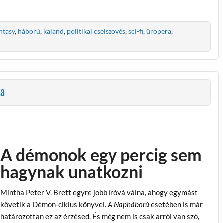
ntasy
,
háború
,
kaland
,
politikai cselszövés
,
sci-fi
,
űropera
,
ka
A démonok egy percig sem
hagynak unatkozni
Mintha Peter V. Brett egyre jobb íróvá válna, ahogy egymást
követik a Démon-ciklus könyvei. A
Napháború
esetében is már
határozottan ez az érzésed. És még nem is csak arról van szó,