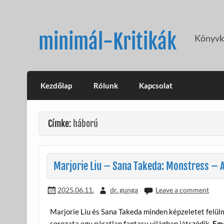
Skip
to
content
minimál-Kritikák
Könyvkr
Kezdőlap
Rólunk
Kapcsolat
Címke:
háború
Marjorie Liu – Sana Takeda: Monstress – A
2025.06.11.
dr. gunga
Leave a comment
Marjorie Liu és Sana Takeda minden képzeletet felü
sorozata egy páratlan fantasy világban játszódik.
Egy