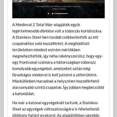
A Medieval 2 Total War-alapjáték egyik
legértelmesebb döntése volt a toborzás korlátozása.
A Stainless Steel-ben tovább csökkentették az elit
csapatokhoz való hozzáférést. A meghódított
területeken mindezt extrém mértékben
megnehezítették, így néha rákényszerülsz, hogy egy-
egy frontvonal számára a hátországban toborozz
komolyabb egységeket, amelyeket aztán még
fáradságos módon el is kell juttatni a célterületre.
Máskülönben maradnak a helyszínen hozzáférhető
alacsonyabb szintű csapatok. Így jobban megbecsülöd
a katonáidat.
Ha már a katonai egységeknél tartunk, a Stainless
Steel az egységek változatosságára is hihetetlenül
jótékony hatást gyakorol. Az alapjátékban ugyebár,