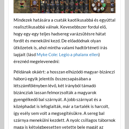
Mindezek hatására a csaták kaotikusabbá és egyúttal
realisztikusabbá válnak. Kevesebbszer fordul elő,
hogy egy-egy teljes hadsereg varázsütésre hátat
fordít és menekülni kezd. De előadódnak olyan
ütközetek is, ahol mintha valami hadtörténeti írás
lapjait (lásd
Myke Cole: Legio a phalanx ellen
)
éreznéd megelevenedni:
Példának okáért: a hosszan elhúzódó magyar-bizánczi
háború egyik jelentős összecsapásában a
létszámfölényben lévő, két irányból támadó
bizáncziak lassan felmorzsolták a magyarok
gyengélkedő bal szárnyát. A jobb szárnyat és a
középhadat is lefoglalták, már a tartalék is harcolt,
így esély sem volt a megsegítésükre. A sereg bal
szárnya menekülni kezdett. A nyolc csillagos tábornok
maga is kétségbeesetten vetette bele magát az