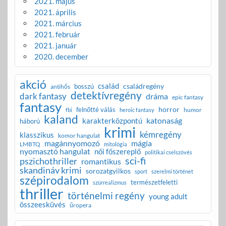
2021. május
2021. április
2021. március
2021. február
2021. január
2020. december
akció
család
családregény
bosszú
antihős
detektívregény
dark fantasy
dráma
epic fantasy
fantasy
horror
felnőtté válás
humor
fbi
heroic fantasy
kaland
katonaság
karakterközpontú
háború
krimi
kémregény
klasszikus
komor hangulat
magánnyomozó
mágia
LMBTQ
mitológia
nyomasztó hangulat
női főszereplő
politikai cselszövés
sci-fi
pszichothriller
romantikus
skandináv krimi
sorozatgyilkos
sport
szerelmi történet
szépirodalom
természetfeletti
szürrealizmus
thriller
történelmi regény
young adult
összeesküvés
űropera