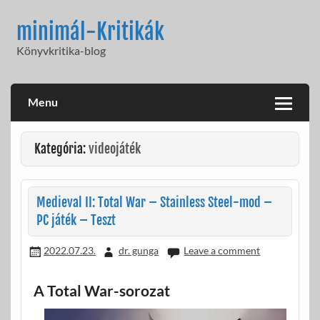
Skip
to
minimál-Kritikák
content
Könyvkritika-blog
Menu
Kategória:
videojáték
Medieval II: Total War – Stainless Steel-mod –
PC játék – Teszt
2022.07.23.
dr. gunga
Leave a comment
A Total War-sorozat