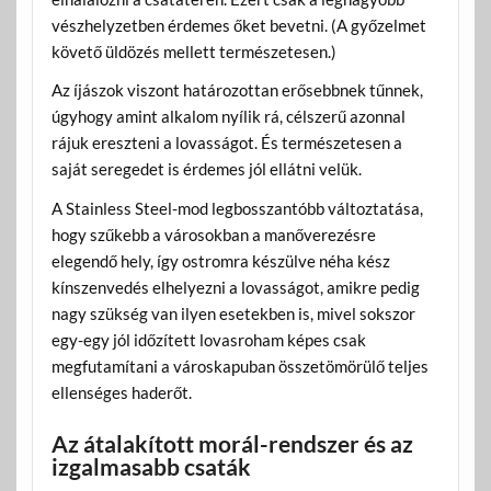
vészhelyzetben érdemes őket bevetni. (A győzelmet
követő üldözés mellett természetesen.)
Az íjászok viszont határozottan erősebbnek tűnnek,
úgyhogy amint alkalom nyílik rá, célszerű azonnal
rájuk ereszteni a lovasságot. És természetesen a
saját seregedet is érdemes jól ellátni velük.
A Stainless Steel-mod legbosszantóbb változtatása,
hogy szűkebb a városokban a manőverezésre
elegendő hely, így ostromra készülve néha kész
kínszenvedés elhelyezni a lovasságot, amikre pedig
nagy szükség van ilyen esetekben is, mivel sokszor
egy-egy jól időzített lovasroham képes csak
megfutamítani a városkapuban összetömörülő teljes
ellenséges haderőt.
Az átalakított morál-rendszer és az
izgalmasabb csaták