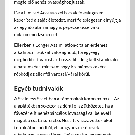
megfelelő nehézlovassághoz jussak.
De a Limited Access-szel is csak feleslegesen
keseríted a saját életedet, mert feleslegesen elnyújtja
az egy idő után amúgy is pepecselőssé váló
mikromenedzsmentet.
Ellenben a Longer Assimilation-t talán érdemes
alkalmazni, sokkal valósághűbb, ha egy-egy
meghódított városban hosszabb ideig kell stabilizálni
a hatalmadat, mintsem hogy kis méhecskeként
röpködj az ellenfél városai/várai körül.
Egyéb tudnivalók
A Stainless Steel-ben a tábornokok korán halnak… Az
alapjátékban sokszor az dönti el az ütközetet, ha a
fővezér elit nehézpáncélos lovasságával beleveti
magát a csata sűrűjébe. Nos, itt visszavették őket
terminátor-módból, villámgyorsan képesek
elhalálozni a csatatéren. Ezért csak a legnagyobb