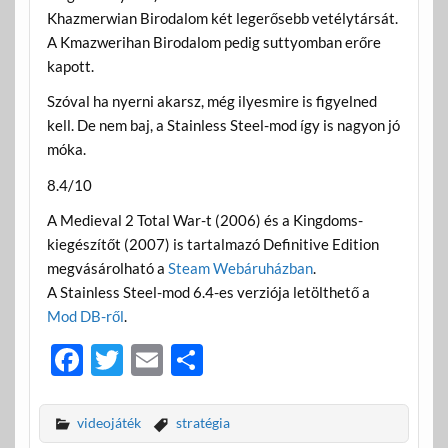
Khazmerwian Birodalom két legerősebb vetélytársát.
A Kmazwerihan Birodalom pedig suttyomban erőre
kapott.
Szóval ha nyerni akarsz, még ilyesmire is figyelned
kell. De nem baj, a Stainless Steel-mod így is nagyon jó
móka.
8.4/10
A Medieval 2 Total War-t (2006) és a Kingdoms-
kiegészítőt (2007) is tartalmazó Definitive Edition
megvásárolható a
Steam Webáruházban
.
A Stainless Steel-mod 6.4-es verziója letölthető a
Mod DB-ről
.
F
T
E
O
ac
w
m
ss
e
itt
ail
za
videojáték
stratégia