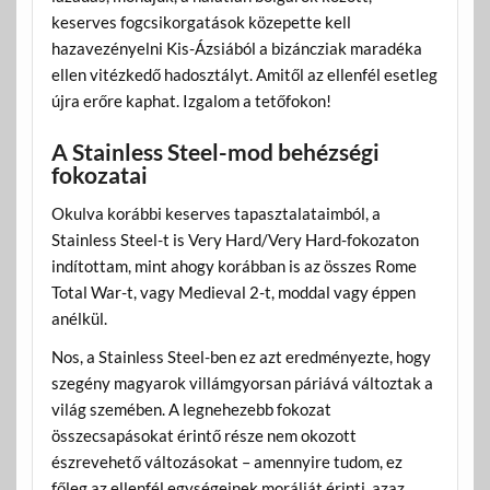
keserves fogcsikorgatások közepette kell
hazavezényelni Kis-Ázsiából a bizáncziak maradéka
ellen vitézkedő hadosztályt. Amitől az ellenfél esetleg
újra erőre kaphat. Izgalom a tetőfokon!
A Stainless Steel-mod behézségi
fokozatai
Okulva korábbi keserves tapasztalataimból, a
Stainless Steel-t is Very Hard/Very Hard-fokozaton
indítottam, mint ahogy korábban is az összes Rome
Total War-t, vagy Medieval 2-t, moddal vagy éppen
anélkül.
Nos, a Stainless Steel-ben ez azt eredményezte, hogy
szegény magyarok villámgyorsan páriává változtak a
világ szemében. A legnehezebb fokozat
összecsapásokat érintő része nem okozott
észrevehető változásokat – amennyire tudom, ez
főleg az ellenfél egységeinek morálját érinti, azaz