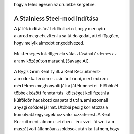
hogy a feleslegesen az őrületbe kergetne.
A Stainless Steel-mod indítása
A játék indításánál eldöntheted, hogy mennyire
akarod megnehezíteni a saját dolgodat, attól függően,
hogy melyik almodot engedélyezed.
Mesterséges intelligencia választásánál érdemes az
arany középúton maradni. (Savage AI).
A Byg’s Grim Reality ill. a Real Recruitment-
almodokkal érdemes csínján bánni, mert extrém
mértékben megbonyolítják a játékmenetet. Előbbinél
többek között fenntartási költséget kell fizetni a
külföldön hadakozó csapataid után, ami azonnali
anyagi csőddel járhat. Utóbbi pedig korlátozza a
komolyabb egységekhez való hozzáférést. A Real
Recruitment-almod esetében – én ezzel játszottam –
muszáj volt állandóan zsoldosok után kajtatnom, hogy