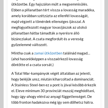
ütközetbe. Egy hajszálon múlt a megsemmisülés.
Ebben a pillanatban tért vissza a lovasság maradéka,
amely korábban szétzúzta az ellenfél lovasságát,
majd végzett a tömérdek ellenséges íjásszal. A
megfogyatkozott magyar lovasíjászok az utolsó
pillanatban hátba támadták a nyerésre álló
bizáncziakat. A csata megfordult és a vereség
győzelemmé változott.
Mintha csak a
zamai ütközetben
találnád magad…
(ahol hasonlóképpen a visszaérkező lovasság
döntötte el a csata sorsát.)
A Total War-kampányok végét általában az jelenti,
hogy beléjük unsz, miután kiharcoltad a dominanciát.
A Stainless Steel-ben ez a pont is jóval később érkezik
el. Eleve minimum 30 provinciát muszáj meghódítani,
hogy úgy-ahogy elérd az anyagi függetlenséget. De
több fronton hadakozva még így sem dőlhetsz hátra.