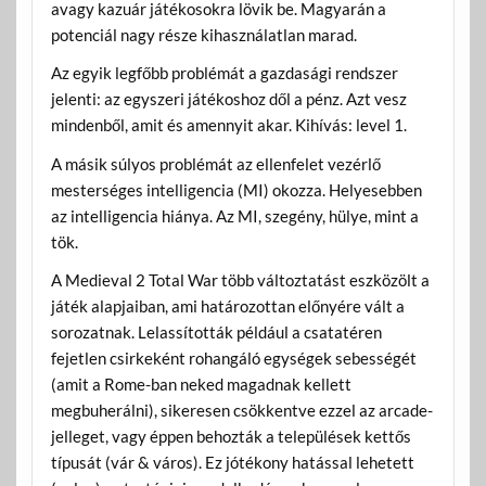
avagy kazuár játékosokra lövik be. Magyarán a
potenciál nagy része kihasználatlan marad.
Az egyik legfőbb problémát a gazdasági rendszer
jelenti: az egyszeri játékoshoz dől a pénz. Azt vesz
mindenből, amit és amennyit akar. Kihívás: level 1.
A másik súlyos problémát az ellenfelet vezérlő
mesterséges intelligencia (MI) okozza. Helyesebben
az intelligencia hiánya. Az MI, szegény, hülye, mint a
tök.
A Medieval 2 Total War több változtatást eszközölt a
játék alapjaiban, ami határozottan előnyére vált a
sorozatnak. Lelassították például a csatatéren
fejetlen csirkeként rohangáló egységek sebességét
(amit a Rome-ban neked magadnak kellett
megbuherálni), sikeresen csökkentve ezzel az arcade-
jelleget, vagy éppen behozták a települések kettős
típusát (vár & város). Ez jótékony hatással lehetett