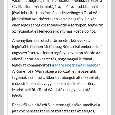
valamint megtoldja némi birodalom-menedzseléssel a
Civilization-széria mintájára, – bár ez utóbbit annál
jóval lebutítottabb formában. Mivelhogy a Total War-
játékokban az ütközeteken van a hangsúly. Ha két
ellenséges sereg összetalálkozik a térképen, felgyűrik
az ingujjukat és lemeccselik egymás közt a dolgot.
Amennyiben szereted a történelmi könyveket,
legkésőbb Colleen McCulloug Róma első embere című
nagyszerű sorozatindító regénye olvastán tör rád az
ellenállhatatlan késztetés, hogy magad is római
légiókat kommandírozz a
Mare Nostrum-térségében
.
A Rome Total War sokáig a sorozat legnépszerűbb
tagjának számított, főként a rajongók által készített
módosításoknak, avagy modoknak köszönhetően.
Modok nélkül a Total War játékok ugyanis totál
bénák.
Ennek fő oka a készítők biztonsági játéka, amellyel a
játékok nehézségét és összetettségét az átlagos,