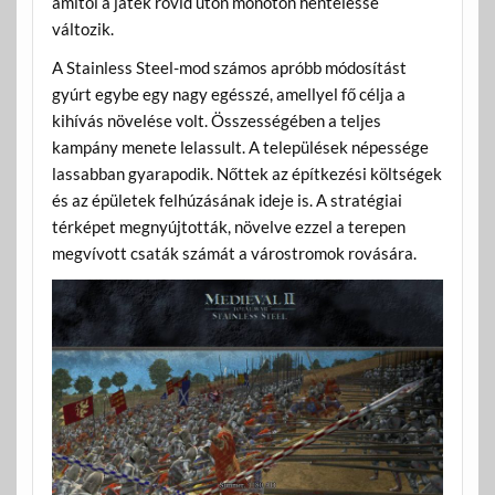
amitől a játék rövid úton monoton henteléssé
változik.
A Stainless Steel-mod számos apróbb módosítást
gyúrt egybe egy nagy egésszé, amellyel fő célja a
kihívás növelése volt. Összességében a teljes
kampány menete lelassult. A települések népessége
lassabban gyarapodik. Nőttek az építkezési költségek
és az épületek felhúzásának ideje is. A stratégiai
térképet megnyújtották, növelve ezzel a terepen
megvívott csaták számát a várostromok rovására.