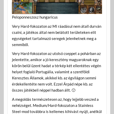
Peloponneszosz hungaricus
Very Hard-fokozaton az MI ráadásul nem átall durván
csalni, a játékos által nem belátott területeken elit
egységeket tartalmazó seregek jelenhetnek meg a
semmiből.
Very Hard-fokozaton az utolsó cseppet a pohárban az
jelentette, amikor a jó keresztény magyaroknak egy
körön belül üzent hadat a térkép két ellentétes végén
helyet foglaló Portugália, valamint a szentföldi
Keresztes Államok, akikkel kb. az égvilágon semmi
érdekellentéte nem volt. Ezzel Árpád népe kb. az
összes játékbeli néppel hadban állt. 🙁
A megoldás természetesen az, hogy lejjebb veszed a
nehézséget. Medium/Hard-fokozaton a Stainless
Steel-mod továbbra is kellemes kihívást nyújt, anélkül