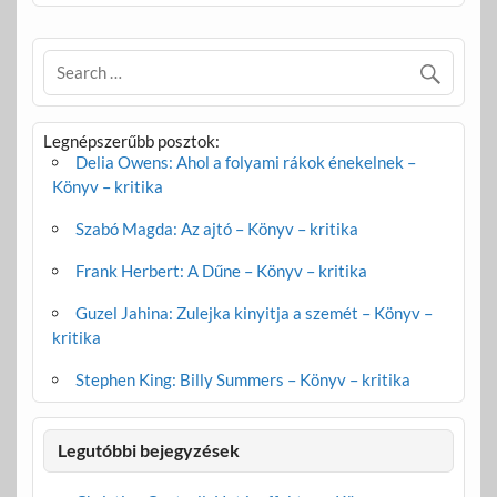
b
er
m
o
e
o
g
k
Legnépszerűbb posztok:
Delia Owens: Ahol a folyami rákok énekelnek –
Könyv – kritika
Szabó Magda: Az ajtó – Könyv – kritika
Frank Herbert: A Dűne – Könyv – kritika
Guzel Jahina: Zulejka kinyitja a szemét – Könyv –
kritika
Stephen King: Billy Summers – Könyv – kritika
Legutóbbi bejegyzések