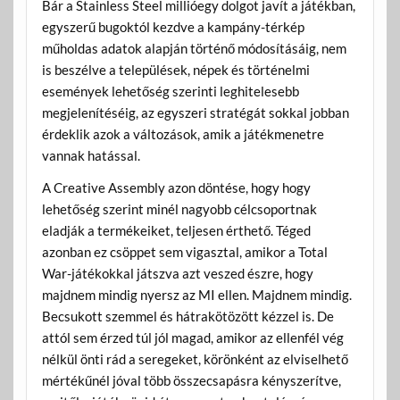
Bár a Stainless Steel millióegy dolgot javít a játékban,
egyszerű bugoktól kezdve a kampány-térkép
műholdas adatok alapján történő módosításáig, nem
is beszélve a települések, népek és történelmi
események lehetőség szerinti leghitelesebb
megjelenítéséig, az egyszeri stratégát sokkal jobban
érdeklik azok a változások, amik a játékmenetre
vannak hatással.
A Creative Assembly azon döntése, hogy hogy
lehetőség szerint minél nagyobb célcsoportnak
eladják a termékeiket, teljesen érthető. Téged
azonban ez csöppet sem vigasztal, amikor a Total
War-játékokkal játszva azt veszed észre, hogy
majdnem mindig nyersz az MI ellen. Majdnem mindig.
Becsukott szemmel és hátrakötözött kézzel is. De
attól sem érzed túl jól magad, amikor az ellenfél vég
nélkül önti rád a seregeket, körönként az elviselhető
mértékűnél jóval több összecsapásra kényszerítve,