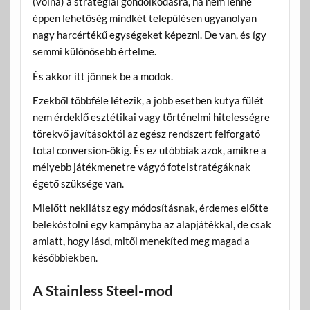
(volna) a stratégiai gondolkodásra, ha nem lenne
éppen lehetőség mindkét településen ugyanolyan
nagy harcértékű egységeket képezni. De van, és így
semmi különösebb értelme.
És akkor itt jönnek be a modok.
Ezekből többféle létezik, a jobb esetben kutya fülét
nem érdeklő esztétikai vagy történelmi hitelességre
törekvő javításoktól az egész rendszert felforgató
total conversion-ökig. És ez utóbbiak azok, amikre a
mélyebb játékmenetre vágyó fotelstratégáknak
égető szüksége van.
Mielőtt nekilátsz egy módosításnak, érdemes előtte
belekóstolni egy kampányba az alapjátékkal, de csak
amiatt, hogy lásd, mitől menekíted meg magad a
későbbiekben.
A Stainless Steel-mod