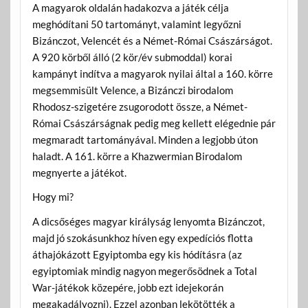
A magyarok oldalán hadakozva a játék célja
meghódítani 50 tartományt, valamint legyőzni
Bizánczot, Velencét és a Német-Római Császárságot.
A 920 körből álló (2 kör/év submoddal) korai
kampányt indítva a magyarok nyilai által a 160. körre
megsemmisült Velence, a Bizánczi birodalom
Rhodosz-szigetére zsugorodott össze, a Német-
Római Császárságnak pedig meg kellett elégednie pár
megmaradt tartományával. Minden a legjobb úton
haladt. A 161. körre a Khazwermian Birodalom
megnyerte a játékot.
Hogy mi?
A dicsőséges magyar királyság lenyomta Bizánczot,
majd jó szokásunkhoz híven egy expedíciós flotta
áthajókázott Egyiptomba egy kis hódításra (az
egyiptomiak mindig nagyon megerősödnek a Total
War-játékok közepére, jobb ezt idejekorán
megakadályozni). Ezzel azonban lekötötték a