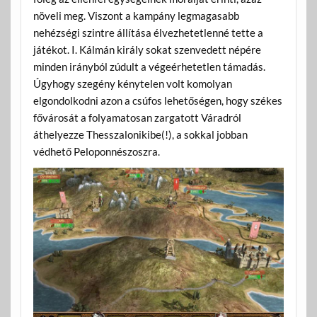
növeli meg. Viszont a kampány legmagasabb
nehézségi szintre állítása élvezhetetlenné tette a
játékot. I. Kálmán király sokat szenvedett népére
minden irányból zúdult a végeérhetetlen támadás.
Úgyhogy szegény kénytelen volt komolyan
elgondolkodni azon a csúfos lehetőségen, hogy székes
fővárosát a folyamatosan zargatott Váradról
áthelyezze Thesszalonikibe(!), a sokkal jobban
védhető Peloponnészoszra.