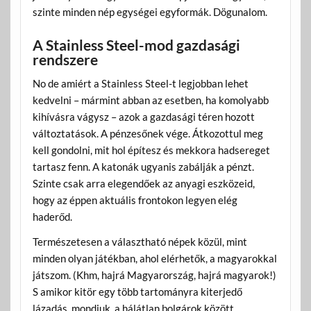
szinte minden nép egységei egyformák. Dögunalom.
A Stainless Steel-mod gazdasági
rendszere
No de amiért a Stainless Steel-t legjobban lehet
kedvelni – mármint abban az esetben, ha komolyabb
kihívásra vágysz – azok a gazdasági téren hozott
változtatások. A pénzesőnek vége. Átkozottul meg
kell gondolni, mit hol építesz és mekkora hadsereget
tartasz fenn. A katonák ugyanis zabálják a pénzt.
Szinte csak arra elegendőek az anyagi eszközeid,
hogy az éppen aktuális frontokon legyen elég
haderőd.
Természetesen a választható népek közül, mint
minden olyan játékban, ahol elérhetők, a magyarokkal
játszom. (Khm, hajrá Magyarország, hajrá magyarok!)
S amikor kitör egy több tartományra kiterjedő
lázadás, mondjuk, a hálátlan bolgárok között,