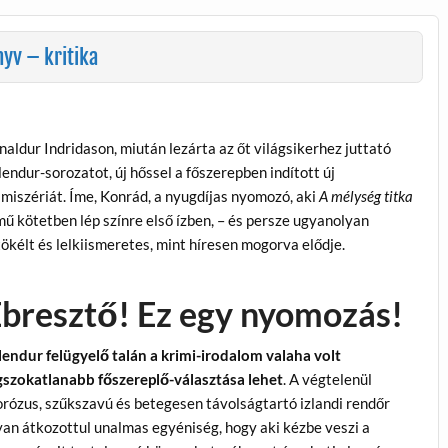
yv – kritika
naldur Indridason, miután lezárta az őt világsikerhez juttató
lendur-sorozatot, új hőssel a főszerepben indított új
imiszériát. Íme, Konrád, a nyugdíjas nyomozó, aki
A mélység titka
mű kötetben lép színre első ízben, – és persze ugyanolyan
tökélt és lelkiismeretes, mint híresen mogorva elődje.
bresztő! Ez egy nyomozás!
lendur felügyelő talán a krimi-irodalom valaha volt
gszokatlanabb főszereplő-választása lehet
. A végtelenül
rózus, szűkszavú és betegesen távolságtartó izlandi rendőr
yan átkozottul unalmas egyéniség, hogy aki kézbe veszi a