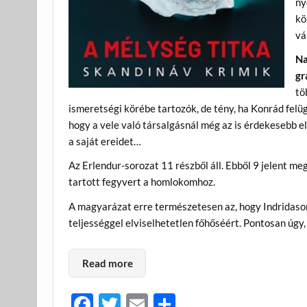
ny
kö
vá
Na
gr
tö
ismeretségi körébe tartozók, de tény, ha Konrád fel
hogy a vele való társalgásnál még az is érdekesebb e
a saját ereidet…
Az Erlendur-sorozat 11 részből áll. Ebből 9 jelent 
tartott fegyvert a homlokomhoz.
A magyarázat erre természetesen az, hogy Indridaso
teljességgel elviselhetetlen főhőséért. Pontosan úgy,
Read more
F
T
E
O