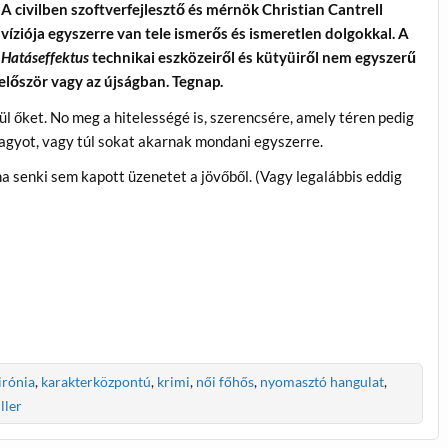
A civilben szoftverfejlesztő és mérnök Christian Cantrell
víziója egyszerre van tele ismerős és ismeretlen dolgokkal. A
Hatáseffektus
technikai eszközeiről és kütyüiről nem egyszerű
először vagy az újságban. Tegnap.
 őket. No meg a hitelességé is, szerencsére, amely téren pedig
 nagyot, vagy túl sokat akarnak mondani egyszerre.
a senki sem kapott üzenetet a jövőből. (Vagy legalábbis eddig
irónia
,
karakterközpontú
,
krimi
,
női főhős
,
nyomasztó hangulat
,
iller