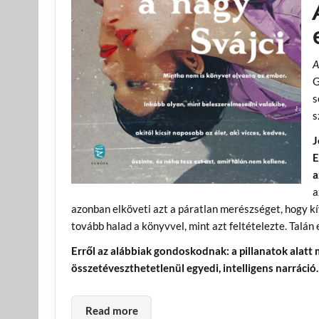
A
G
s
s
J
E
a
a
azonban elköveti azt a páratlan merészséget, hogy kív
tovább halad a könyvvel, mint azt feltételezte. Talán
Erről az alábbiak gondoskodnak: a pillanatok alatt
összetéveszthetetlenül egyedi, intelligens narráció.
Read more