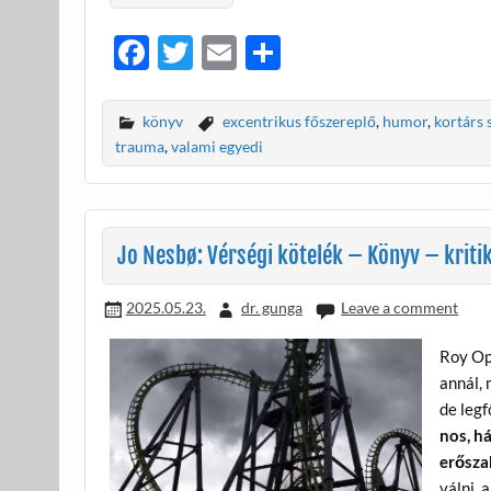
F
T
E
O
ac
w
m
ss
e
itt
ail
za
könyv
excentrikus főszereplő
,
humor
,
kortárs 
b
er
m
trauma
,
valami egyedi
o
e
o
g
k
Jo Nesbø: Vérségi kötelék – Könyv – kriti
2025.05.23.
dr. gunga
Leave a comment
Roy Op
annál, 
de legf
nos, há
erőszak
válni, 