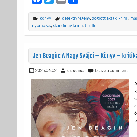
ac
w
m
ss
e
itt
ail
za
könyv
detektívregény
,
döglött akták
,
krimi
,
ma
b
er
m
nyomozás
,
skandináv krimi
,
thriller
o
e
o
g
k
Jen Beagin: A Nagy Svájci – Könyv – kritik
2025.06.02.
dr. gunga
Leave a comment
A
k
c
a
ö
b