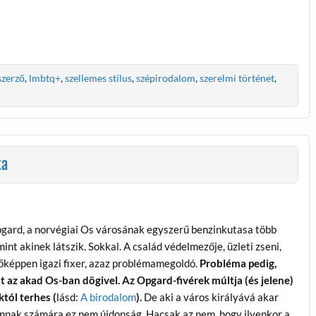
szerző
,
lmbtq+
,
szellemes stílus
,
szépirodalom
,
szerelmi történet
,
ka
gard, a norvégiai Os városának egyszerű benzinkutasa több
mint akinek látszik. Sokkal. A család védelmezője, üzleti zseni,
őképpen igazi fixer, azaz problémamegoldó.
Probléma pedig,
t az akad Os-ban dögivel. Az Opgard-fivérek múltja (és jelene)
tól terhes (
lásd:
A birodalom
).
De aki a város királyává akar
annak számára ez nem újdonság. Hacsak az nem, hogy ilyenkor a