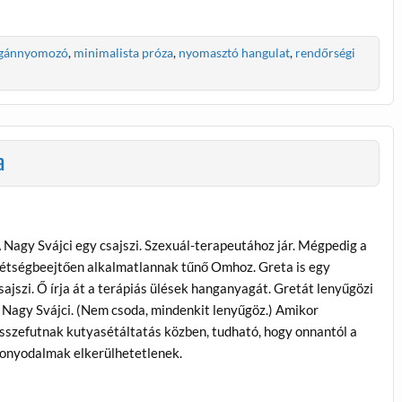
gánnyomozó
,
minimalista próza
,
nyomasztó hangulat
,
rendőrségi
a
 Nagy Svájci egy csajszi. Szexuál-terapeutához jár. Mégpedig a
étségbeejtően alkalmatlannak tűnő Omhoz. Greta is egy
sajszi. Ő írja át a terápiás ülések hanganyagát. Gretát lenyűgözi
 Nagy Svájci. (Nem csoda, mindenkit lenyűgöz.) Amikor
sszefutnak kutyasétáltatás közben, tudható, hogy onnantól a
onyodalmak elkerülhetetlenek.