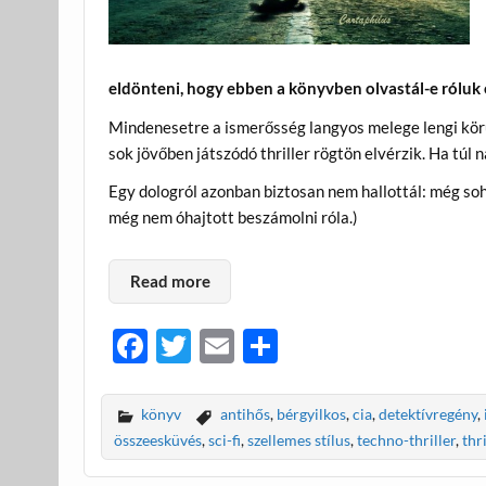
eldönteni, hogy ebben a könyvben olvastál-e róluk 
Mindenesetre a ismerősség langyos melege lengi körül
sok jövőben játszódó thriller rögtön elvérzik. Ha túl
Egy dologról azonban biztosan nem hallottál: még soh
még nem óhajtott beszámolni róla.)
Read more
F
T
E
O
ac
w
m
ss
e
itt
ail
za
könyv
antihős
,
bérgyilkos
,
cia
,
detektívregény
,
b
er
m
összeesküvés
,
sci-fi
,
szellemes stílus
,
techno-thriller
,
thr
o
e