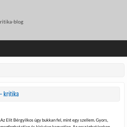
itika-blog
– kritika
Az Elit Bérgyilkos úgy bukkan fel, mint egy szellem. Gyors,
megfoghatatlan és kirívóan kegyetlen. Az országhatárokon