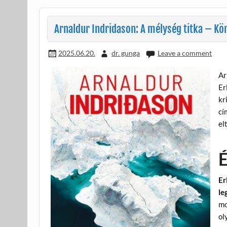
o
g
k
Arnaldur Indridason: A mélység titka – Kön
2025.06.20.
dr. gunga
Leave a comment
Ar
Er
kr
cí
el
É
Er
le
mo
ol