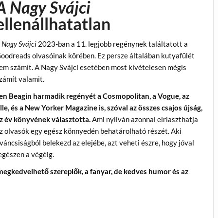
A Nagy Svájci
ellenállhatatlan
 Nagy Svájci
2023-ban a 11. legjobb regénynek találtatott a
oodreads olvasóinak körében. Ez persze általában kutyafülét
em számít. A Nagy Svájci esetében most kivételesen mégis
zámít valamit.
en Beagin harmadik regényét a Cosmopolitan, a Vogue, az
lle, és a New Yorker Magazine is, szóval az összes csajos újság,
z év könyvének választotta.
Ami nyilván azonnal elriaszthatja
z olvasók egy egész könnyedén behatárolható részét. Aki
áncsiságból belekezd az elejébe, azt veheti észre, hogy jóval
 egészen a végéig.
 megkedvelhető szereplők, a fanyar, de kedves humor és az