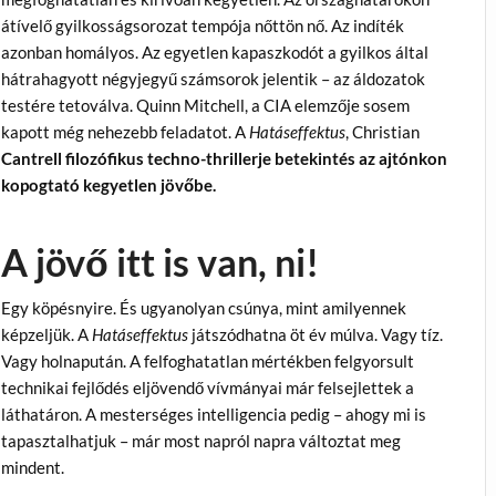
átívelő gyilkosságsorozat tempója nőttön nő. Az indíték
azonban homályos. Az egyetlen kapaszkodót a gyilkos által
hátrahagyott négyjegyű számsorok jelentik – az áldozatok
testére tetoválva. Quinn Mitchell, a CIA elemzője sosem
kapott még nehezebb feladatot. A
Hatáseffektus
, Christian
Cantrell filozófikus techno-thrillerje betekintés az ajtónkon
kopogtató kegyetlen jövőbe.
A jövő itt is van, ni!
Egy köpésnyire. És ugyanolyan csúnya, mint amilyennek
képzeljük. A
Hatáseffektus
játszódhatna öt év múlva. Vagy tíz.
Vagy holnapután. A felfoghatatlan mértékben felgyorsult
technikai fejlődés eljövendő vívmányai már felsejlettek a
láthatáron. A mesterséges intelligencia pedig – ahogy mi is
tapasztalhatjuk – már most napról napra változtat meg
mindent.