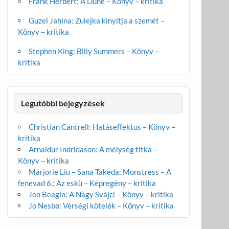
Frank Herbert: A Dűne – Könyv – kritika
Guzel Jahina: Zulejka kinyitja a szemét –
Könyv – kritika
Stephen King: Billy Summers – Könyv –
kritika
Legutóbbi bejegyzések
Christian Cantrell: Hatáseffektus – Könyv –
kritika
Arnaldur Indridason: A mélység titka –
Könyv – kritika
Marjorie Liu – Sana Takeda: Monstress – A
fenevad 6.: Az eskü – Képregény – kritika
Jen Beagin: A Nagy Svájci – Könyv – kritika
Jo Nesbø: Vérségi kötelék – Könyv – kritika