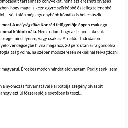
omozásait tartalmazó könyveket, néha azt érezheti olvasás
zben, hogy maga is kezd egyre szürkébbé és jellegtelenebbé
lni, – sőt talán még egy enyhébb kómába is belecsúszik…
 most
A mélység titka
Konrád felügyelője éppen csak egy
ammal különb nála.
Nem tudom, hogy az izlandi lakosok
bbsége mind ilyen-e, vagy csak az Arnaldur Indridason
ügyelő vendégségbe hívna magához, 20 perc után arra gondolnál,
lfoglaltság volna, ha szépen módszeresen nekiállnál felvagdosni
meg magyarul. Érdekes módon mindet elolvastam. Pedig senki sem
n a nyomozás folyamatával kárpótolja szegény olvasóit
 ahogy ezt új főszereplője esetében is teszi…