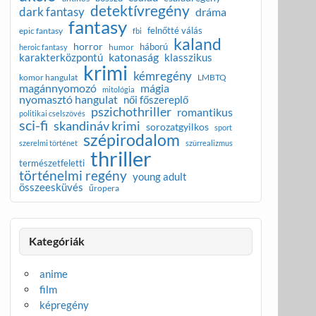
detektívregény
dark fantasy
dráma
fantasy
felnőtté válás
epic fantasy
fbi
kaland
horror
háború
humor
heroic fantasy
katonaság
karakterközpontú
klasszikus
krimi
kémregény
komor hangulat
LMBTQ
magánnyomozó
mágia
mitológia
nyomasztó hangulat
női főszereplő
pszichothriller
romantikus
politikai cselszövés
sci-fi
skandináv krimi
sorozatgyilkos
sport
szépirodalom
szerelmi történet
szürrealizmus
thriller
természetfeletti
történelmi regény
young adult
összeesküvés
űropera
Kategóriák
anime
film
képregény