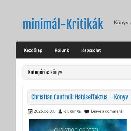
Skip
to
content
minimál-Kritikák
Könyvkr
Kezdőlap
Rólunk
Kapcsolat
Kategória:
könyv
Christian Cantrell: Hatáseffektus – Könyv 
2025.06.30.
dr. gunga
Leave a comment