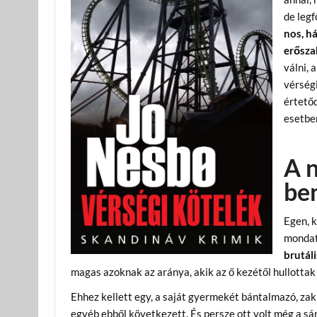
de legf
nos, há
erőszak
válni, 
vérség
értetőd
esetben
A n
be
Egen, k
mondat
brutál
magas azoknak az aránya, akik az ő kezétől hullottak e
Ehhez kellett egy, a saját gyermekét bántalmazó, zakl
egyéb ebből következett. És persze ott volt még a sá