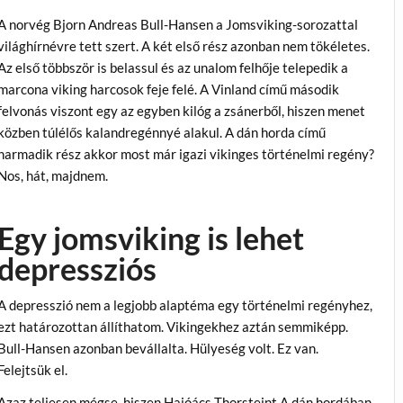
A norvég Bjorn Andreas Bull-Hansen a Jomsviking-sorozattal
világhírnévre tett szert. A két első rész azonban nem tökéletes.
Az első többször is belassul és az unalom felhője telepedik a
marcona viking harcosok feje felé. A Vinland című második
felvonás viszont egy az egyben kilóg a zsánerből, hiszen menet
közben túlélős kalandregénnyé alakul. A dán horda című
harmadik rész akkor most már igazi vikinges történelmi regény?
Nos, hát, majdnem.
Egy jomsviking is lehet
depressziós
A depresszió nem a legjobb alaptéma egy történelmi regényhez,
ezt határozottan állíthatom. Vikingekhez aztán semmiképp.
Bull-Hansen azonban bevállalta. Hülyeség volt. Ez van.
Felejtsük el.
Azaz teljesen mégse, hiszen Hajóács Thorsteint A dán hordában