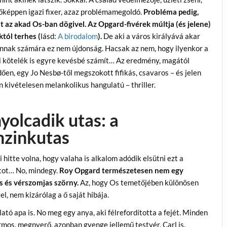
őképpen igazi fixer, azaz problémamegoldó.
Probléma pedig,
t az akad Os-ban dögivel. Az Opgard-fivérek múltja (és jelene)
tól terhes (
lásd:
A birodalom
).
De aki a város királyává akar
annak számára ez nem újdonság. Hacsak az nem, hogy ilyenkor a
i kötelék is egyre kevésbé számít… Az eredmény, magától
ően, egy Jo Nesbø-től megszokott fifikás, csavaros – és jelen
 kivételesen melankolikus hangulatú – thriller.
yolcadik utas: a
nzinkutas
i hitte volna, hogy valaha is alkalom adódik elsütni ezt a
ot… No, mindegy.
Roy Opgard természetesen nem egy
is és vérszomjas szörny.
Az, hogy Os temetőjében különösen
l, nem kizárólag a ő saját hibája.
ató apa is. No meg egy anya, aki félrefordította a fejét. Minden
rmos, megnyerő, azonban gyenge jellemű testvér, Carl is.