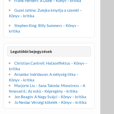
Frank Herbert: A Dűne – Könyv – kritika
Guzel Jahina: Zulejka kinyitja a szemét –
Könyv – kritika
Stephen King: Billy Summers – Könyv –
kritika
Legutóbbi bejegyzések
Christian Cantrell: Hatáseffektus – Könyv –
kritika
Arnaldur Indridason: A mélység titka –
Könyv – kritika
Marjorie Liu – Sana Takeda: Monstress – A
fenevad 6.: Az eskü – Képregény – kritika
Jen Beagin: A Nagy Svájci – Könyv – kritika
Jo Nesbø: Vérségi kötelék – Könyv – kritika