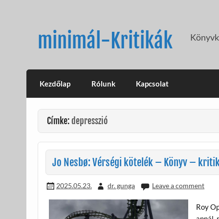
Skip
to
content
minimál-Kritikák
Könyvkr
Kezdőlap
Rólunk
Kapcsolat
Címke:
depresszió
Jo Nesbø: Vérségi kötelék – Könyv – kriti
2025.05.23.
dr. gunga
Leave a comment
Roy Op
annál, 