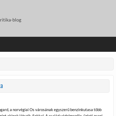
itika-blog
ka
gard, a norvégiai Os városának egyszerű benzinkutasa több
mint akinek látszik. Sokkal. A család védelmezője, üzleti zseni,