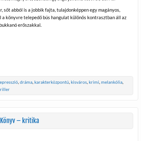
er, sőt abból is a jobbik fajta, tulajdonképpen egy magányos,
l a könyvre telepedő bús hangulat különös kontrasztban áll az
lbukkanó erőszakkal.
epresszió
,
dráma
,
karakterközpontú
,
kisváros
,
krimi
,
melankólia
,
riller
Könyv – kritika