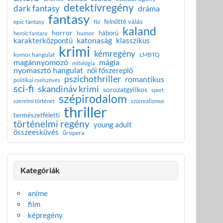
detektívregény
dark fantasy
dráma
fantasy
felnőtté válás
epic fantasy
fbi
kaland
horror
háború
humor
heroic fantasy
katonaság
karakterközpontú
klasszikus
krimi
kémregény
komor hangulat
LMBTQ
magánnyomozó
mágia
mitológia
nyomasztó hangulat
női főszereplő
pszichothriller
romantikus
politikai cselszövés
sci-fi
skandináv krimi
sorozatgyilkos
sport
szépirodalom
szerelmi történet
szürrealizmus
thriller
természetfeletti
történelmi regény
young adult
összeesküvés
űropera
Kategóriák
anime
film
képregény