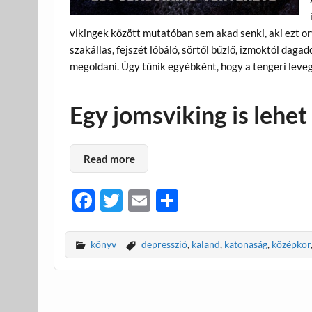
vikingek között mutatóban sem akad senki, aki ezt orv
szakállas, fejszét lóbáló, sörtől bűzlő, izmoktól dag
megoldani. Úgy tűnik egyébként, hogy a tengeri levegő j
Egy jomsviking is lehet
Read more
F
T
E
O
ac
w
m
ss
e
itt
ail
za
könyv
depresszió
,
kaland
,
katonaság
,
középkor
b
er
m
o
e
o
g