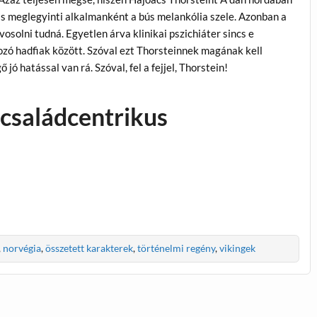
is meglegyinti alkalmanként a bús melankólia szele. Azonban a
osolni tudná. Egyetlen árva klinikai pszichiáter sincs e
adozó hadfiak között. Szóval ezt Thorsteinnek magának kell
ó hatással van rá. Szóval, fel a fejjel, Thorstein!
 családcentrikus
,
norvégia
,
összetett karakterek
,
történelmi regény
,
vikingek