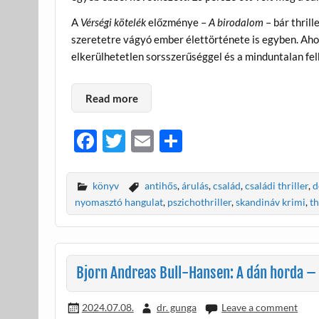
A
Vérségi kötelék
előzménye –
A birodalom
– bár thrill
szeretetre vágyó ember élettörténete is egyben. Aho
elkerülhetetlen sorsszerűséggel és a minduntalan fe
Read more
F
T
E
O
ac
w
m
ss
e
itt
ail
za
könyv
antihős
,
árulás
,
család
,
családi thriller
,
d
b
er
m
nyomasztó hangulat
,
pszichothriller
,
skandináv krimi
,
th
o
e
o
g
k
Bjorn Andreas Bull-Hansen: A dán horda – 
2024.07.08.
dr. gunga
Leave a comment