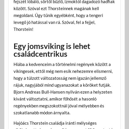
fejszét lóbáló, sörtől bűzlő, izmoktól dagadozó hadfiak
között. Szóval ezt Thorsteinnek magának kell
megoldani. Úgy tűnik egyébként, hogy a tengeri
levegő jó hatással van rá. Szóval, fel a fejjel,
Thorstein!
Egy jomsviking is lehet
családcentrikus
Hiába a kedvenceim a történelmi regények között a
vikingesek, ettől még nem esik nehezemre elismerni,
hogy a túlzott változatosság nem igazán jellemző
rájuk, nagyjából mind ugyanazokat a köröket futják.
Bjorn Andreas Bull-Hansen nyilván ezen a helyzeten
kívánt változtatni, amikor főhősét a hasonló
regényekben megszokottnál jóval mélyebben és
szokatlanabb módon árnyalta.
Hajóács Thorstein családja iránti mélységes