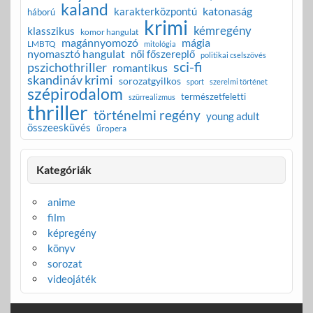
kaland
katonaság
karakterközpontú
háború
krimi
kémregény
klasszikus
komor hangulat
magánnyomozó
mágia
LMBTQ
mitológia
nyomasztó hangulat
női főszereplő
politikai cselszövés
sci-fi
pszichothriller
romantikus
skandináv krimi
sorozatgyilkos
sport
szerelmi történet
szépirodalom
természetfeletti
szürrealizmus
thriller
történelmi regény
young adult
összeesküvés
űropera
Kategóriák
anime
film
képregény
könyv
sorozat
videojáték