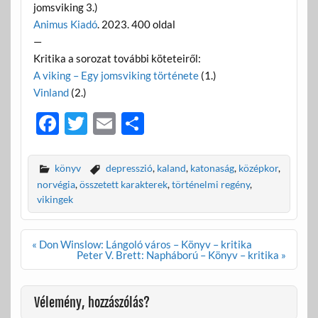
jomsviking 3.)
Animus Kiadó
. 2023. 400 oldal
—
Kritika a sorozat további köteteiről:
A viking – Egy jomsviking története
(1.)
Vinland
(2.)
F
T
E
O
ac
w
m
ss
e
itt
ail
za
könyv
depresszió
,
kaland
,
katonaság
,
középkor
,
b
er
m
norvégia
,
összetett karakterek
,
történelmi regény
,
vikingek
o
e
o
g
Bejegyzés
« Don Winslow: Lángoló város – Könyv – kritika
k
navigáció
Peter V. Brett: Napháború – Könyv – kritika »
Vélemény, hozzászólás?