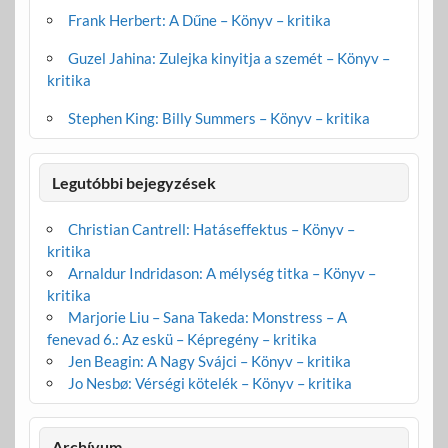
Frank Herbert: A Dűne – Könyv – kritika
Guzel Jahina: Zulejka kinyitja a szemét – Könyv –
kritika
Stephen King: Billy Summers – Könyv – kritika
Legutóbbi bejegyzések
Christian Cantrell: Hatáseffektus – Könyv –
kritika
Arnaldur Indridason: A mélység titka – Könyv –
kritika
Marjorie Liu – Sana Takeda: Monstress – A
fenevad 6.: Az eskü – Képregény – kritika
Jen Beagin: A Nagy Svájci – Könyv – kritika
Jo Nesbø: Vérségi kötelék – Könyv – kritika
Archívum