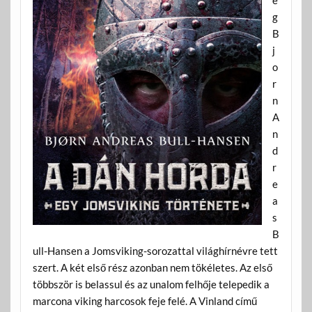
g
B
j
o
r
n
A
n
d
r
e
a
s
B
ull-Hansen a Jomsviking-sorozattal világhírnévre tett
szert. A két első rész azonban nem tökéletes. Az első
többször is belassul és az unalom felhője telepedik a
marcona viking harcosok feje felé. A Vinland című