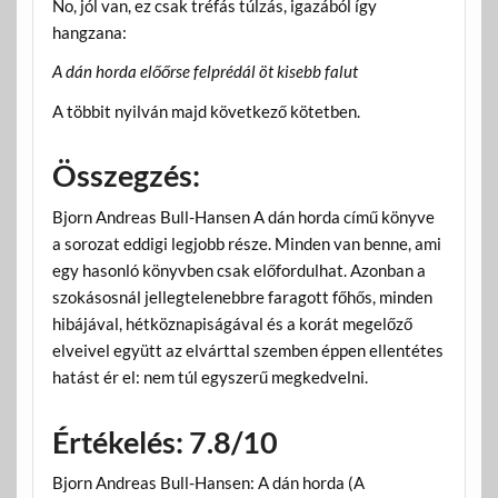
No, jól van, ez csak tréfás túlzás, igazából így
hangzana:
A dán horda előőrse felprédál öt kisebb falut
A többit nyilván majd következő kötetben.
Összegzés:
Bjorn Andreas Bull-Hansen A dán horda című könyve
a sorozat eddigi legjobb része. Minden van benne, ami
egy hasonló könyvben csak előfordulhat. Azonban a
szokásosnál jellegtelenebbre faragott főhős, minden
hibájával, hétköznapiságával és a korát megelőző
elveivel együtt az elvárttal szemben éppen ellentétes
hatást ér el: nem túl egyszerű megkedvelni.
Értékelés: 7.8/10
Bjorn Andreas Bull-Hansen: A dán horda (A