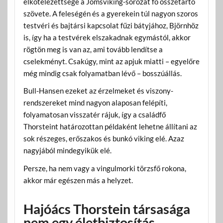
elkötelezettsége a Jomsviking-sorozat fő összetartó
szövete. A feleségén és a gyerekein túl nagyon szoros
testvéri és bajtársi kapcsolat fűzi bátyjához, Björnhöz
is, így ha a testvérek elszakadnak egymástól, akkor
rögtön meg is van az, ami tovább lendítse a
cselekményt. Csakúgy, mint az apjuk miatti – egyelőre
még mindig csak folyamatban lévő – bosszúállás.
Bull-Hansen ezeket az érzelmeket és viszony-
rendszereket mind nagyon alaposan felépíti,
folyamatosan visszatér rájuk, így a családfő
Thorsteint határozottan példaként lehetne állítani az
sok részeges, erőszakos és bunkó viking elé. Azaz
nagyjából mindegyikük elé.
Persze, ha nem vagy a vingulmorki törzsfő rokona,
akkor már egészen más a helyzet.
Hajóács Thorstein társasága
nem egy életbiztosítás