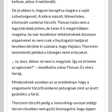
kellene, akkor ő nekilendül.
De jó abban is, hogyan haragítsa magára a saját
szövetségeseit. A kékre mázolt, félmeztelen,
kitetovált cumbriai törzsfő, Thovan talán nem a
legszilárdabb jellem, de talán ő is megértőbben
reagálna, ha már kezdéskor lefektetnének bizonyos
alapelveket és nem csak a fosztogató-hadjárat
hevében derülne ki számára, hogy Hajóács Thorstein
helyteleníti például a tömeges nemi erőszakot.
„- Ja, bocs. Akkor mi nem is megyünk. Így mi értelme
az egésznek?” – mondhatta volna Thovan. És nincs
harag.
Mindezeknek azonban az az eredménye, hogy a
vingulmorki törzsfő emberei potyognak mint az érett
gyümölcs a fáról.
Thorstein törzsfő pedig a Jomsviking-sorozat eddigi
három részében nem győzi bizonygatni, hogy éppen