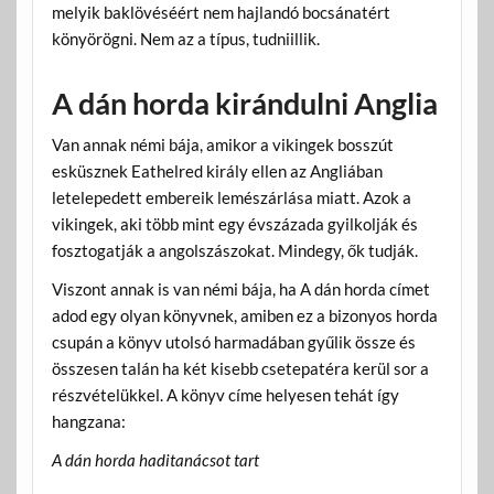
melyik baklövéséért nem hajlandó bocsánatért
könyörögni. Nem az a típus, tudniillik.
A dán horda kirándulni Anglia
Van annak némi bája, amikor a vikingek bosszút
esküsznek Eathelred király ellen az Angliában
letelepedett embereik lemészárlása miatt. Azok a
vikingek, aki több mint egy évszázada gyilkolják és
fosztogatják a angolszászokat. Mindegy, ők tudják.
Viszont annak is van némi bája, ha A dán horda címet
adod egy olyan könyvnek, amiben ez a bizonyos horda
csupán a könyv utolsó harmadában gyűlik össze és
összesen talán ha két kisebb csetepatéra kerül sor a
részvételükkel. A könyv címe helyesen tehát így
hangzana:
A dán horda haditanácsot tart