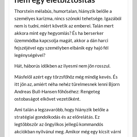
Thorstein mélabús, humortalan, hiányzik belőle a
személyes karizma, nincs szónoki tehetsége. Igazából
nem is tudni, miért követik az emberei. Talán mert
akkora mint egy hegyomlás? És ha berserker
üzemmódba kapcsolja magát, akkor a dán harci
fejszéjével egy személyben elbánik egy hajó fél
legénységével?
Hát, háborús időkben az ilyesmi nem jön rosszul.
Másfelől azért egy törzsfőhöz még mindig kevés. És
itt jön az, amiért néha nehéz türelmesnek lenni Bjorn
Andreas Bull-Hansen főhőséhez: Rengeteg
ostobaságot elkövet vezetőként.
Ami talán a legzavaróbb, hogy hiányzik belőle a
stratégiai gondolkodás és az előrelátás. Ez
legtöbbször az öngyilkos jellegű kommandós
akciókban nyilvánul meg. Amikor még egy kicsit várni