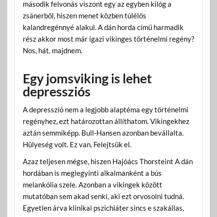
második felvonás viszont egy az egyben kilóg a
zsánerből, hiszen menet közben túlélős
kalandregénnyé alakul. A dán horda című harmadik
rész akkor most már igazi vikinges történelmi regény?
Nos, hát, majdnem.
Egy jomsviking is lehet
depressziós
A depresszió nem a legjobb alaptéma egy történelmi
regényhez, ezt határozottan állíthatom. Vikingekhez
aztán semmiképp. Bull-Hansen azonban bevállalta.
Hülyeség volt. Ez van. Felejtsük el.
Azaz teljesen mégse, hiszen Hajóács Thorsteint A dán
hordában is meglegyinti alkalmanként a bús
melankólia szele. Azonban a vikingek között
mutatóban sem akad senki, aki ezt orvosolni tudná.
Egyetlen árva klinikai pszichiáter sincs e szakállas,