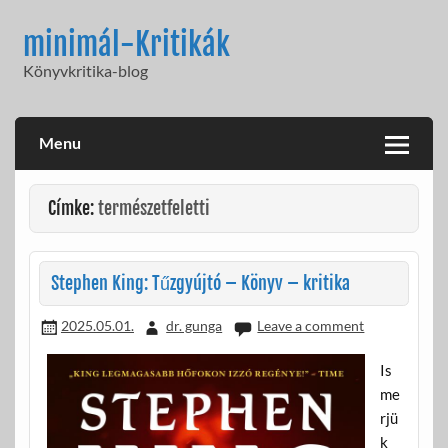
Skip
to
minimál-Kritikák
content
Könyvkritika-blog
Menu
Címke:
természetfeletti
Stephen King: Tűzgyújtó – Könyv – kritika
2025.05.01.
dr. gunga
Leave a comment
Is
me
rjü
k