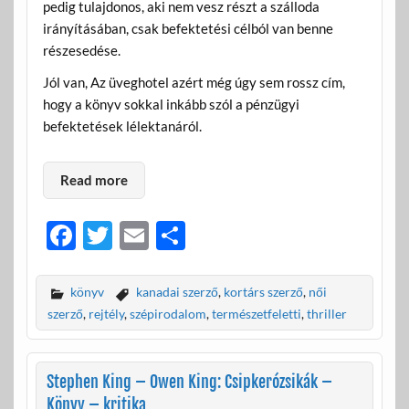
pedig tulajdonos, aki nem vesz részt a szálloda
irányításában, csak befektetési célból van benne
részesedése.
Jól van, Az üveghotel azért még úgy sem rossz cím,
hogy a könyv sokkal inkább szól a pénzügyi
befektetések lélektanáról.
Read more
F
T
E
O
ac
w
m
ss
e
itt
ail
za
könyv
kanadai szerző
,
kortárs szerző
,
női
b
er
m
szerző
,
rejtély
,
szépirodalom
,
természetfeletti
,
thriller
o
e
o
g
Stephen King – Owen King: Csipkerózsikák –
Könyv – kritika