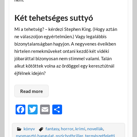
Két tehetséges suttyó
Mi a tehetség? – kérdezi Stephen King. (Hogy aztán
ne válaszoljon egyértelműen.) Vagy legalábbis
bizonytalanságban hagyjon. A negyvenes éveikben
hirtelen remekműveket ontani kezdő két vidéki
jóbaráttal bizonyosan nem stimmel valami. Talán
alkut kötöttek volna az ördöggel egy keresztútnál
éjfélnek idején?
Read more
F
T
E
O
ac
w
m
ss
e
itt
ail
za
könyv
fantasy
,
horror
,
krimi
,
novellák
,
nyomasztó hangulat
,
pszichothriller
,
természetfeletti