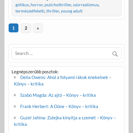
b
er
m
gótikus
,
horror
,
pszichothriller
,
szürrealizmus
,
természetfeletti
,
thriller
,
young adult
o
e
o
g
1
2
»
k
Legnépszerűbb posztok:
Delia Owens: Ahol a folyami rákok énekelnek –
Könyv – kritika
Szabó Magda: Az ajtó – Könyv – kritika
Frank Herbert: A Dűne – Könyv – kritika
Guzel Jahina: Zulejka kinyitja a szemét – Könyv –
kritika