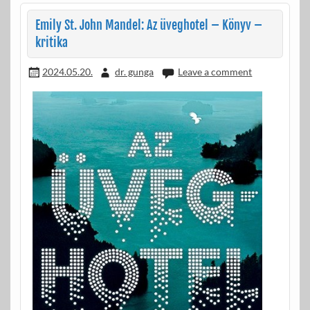
o
g
Emily St. John Mandel: Az üveghotel – Könyv –
k
kritika
2024.05.20.
dr. gunga
Leave a comment