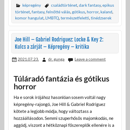
e
itt
ail
za
képregény
családtörténet
,
dark fantasy
,
epikus
b
er
m
történet
,
fantasy
,
felnőtté válás
,
gótikus
,
horror
,
kaland
,
komor hangulat
,
LMBTQ
,
természetfeletti
,
tinédzserek
o
e
o
g
Joe Hill – Gabriel Rodriguez: Locke & Key 2:
k
Kulcs a zárját – Képregény – kritika
2021.07.23.
dr. gunga
Leave a comment
Túláradó fantázia és gótikus
horror
Ha e sorok írójához hasonlóan sosem voltál nagy
képregény-rajongó, Joe Hill & Gabriel Rodriguez
kötete a legjobb módja, hogy változtass a
hozzáállásodon. Semmi szuperhősös majomkodás, ne
aggódj, viszont a hétköznapi főszereplők ellenére is a