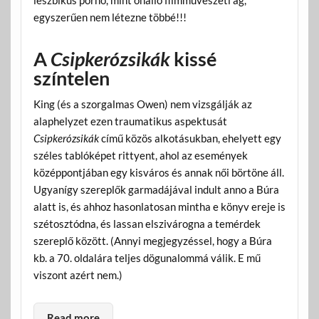
leszbikus pornó, mint önálló filmművészeti ág,
egyszerűen nem létezne többé!!!
A
Csipkerózsikák
kissé
színtelen
King (és a szorgalmas Owen) nem vizsgálják az
alaphelyzet ezen traumatikus aspektusát
Csipkerózsikák
című közös alkotásukban, ehelyett egy
széles tablóképet rittyent, ahol az események
középpontjában egy kisváros és annak női börtöne áll.
Ugyanígy szereplők garmadájával indult anno a Búra
alatt is, és ahhoz hasonlatosan mintha e könyv ereje is
szétosztódna, és lassan elszivárogna a temérdek
szereplő között. (Annyi megjegyzéssel, hogy a Búra
kb. a 70. oldalára teljes dögunalommá válik. E mű
viszont azért nem.)
Read more