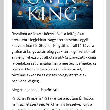
Bevallom, az összes könyv közül a féltéglákat
szeretem a legjobban. Nagy szerencsémre egyik
kedvenc írómtól, Stephen Kingtől nem áll túl távol a
grafománia, így aztán elég gyakran megörvendeztet
egy-egy nehézsúlyú alkotással.A
Csipkerózsikák
című
féltéglában azt vizsgálja meg a mester, gyermeke, az
igyekvő Owen hathatós közreműködésével, mi
történne akkor, ha az összes nő egyszerre csak
bealudna. Végleg.
Még belegondolni is szörnyű!
Ki főzne? Ki mosna? Ki takarítana ezután? Én biztos
nem, az hétszentség. Arról nem is beszélve, hogy a