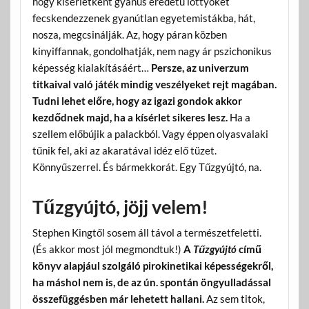
hogy kísérletként gyanús eredetű löttyöket
fecskendezzenek gyanútlan egyetemistákba, hát,
nosza, megcsinálják. Az, hogy páran közben
kinyiffannak, gondolhatják, nem nagy ár pszichonikus
képesség kialakításáért…
Persze, az univerzum
titkaival való játék mindig veszélyeket rejt magában.
Tudni lehet előre, hogy az igazi gondok akkor
kezdődnek majd, ha a kísérlet sikeres lesz.
Ha a
szellem előbújik a palackból. Vagy éppen olyasvalaki
tűnik fel, aki az akaratával idéz elő tüzet.
Könnyűszerrel. És bármekkorát. Egy Tűzgyújtó, na.
Tűzgyújtó, jöjj velem!
Stephen Kingtől sosem áll távol a természetfeletti.
(És akkor most jól megmondtuk!)
A
Tűzgyújtó
című
könyv alapjául szolgáló pirokinetikai képességekről,
ha máshol nem is, de az ún. spontán öngyulladással
összefüggésben már lehetett hallani.
Az sem titok,