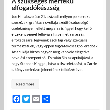
A szükséges mértékű
elfogadókészség
Joe Hill abszolúte 21. századi, mélyen polkorrekt
szerző, aki grafikus novellája szédítő sebességű
cselekménye mellett még arra is figyel, hogy kellő
érzékenységgel felhívja a figyelmet a másság
elfogadására, legyenek azok faji vagy szexuális
természetűek, vagy éppen fogyatékosságból eredőek.
Az apukája biztos nagyon meg van vele elégedve
nevelési szempontból. És talán ő is az apukájával, a
nagy Stephen Kinggel, látva a tiszteletadást, a Carrie
c. könyv ominózus jelenetének felidézésével.
Read more
F
T
E
O
ac
w
m
ss