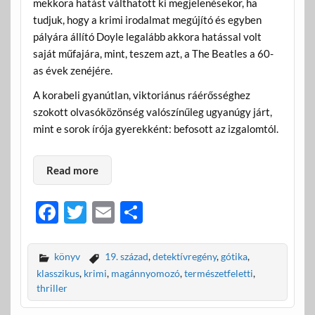
mekkora hatást válthatott ki megjelenésekor, ha
tudjuk, hogy a krimi irodalmat megújító és egyben
pályára állító Doyle legalább akkora hatással volt
saját műfajára, mint, teszem azt, a The Beatles a 60-
as évek zenéjére.
A korabeli gyanútlan, viktoriánus ráérősséghez
szokott olvasóközönség valószínűleg ugyanúgy járt,
mint e sorok írója gyerekként: befosott az izgalomtól.
Read more
F
T
E
O
ac
w
m
ss
e
itt
ail
za
könyv
19. század
,
detektívregény
,
gótika
,
b
er
m
klasszikus
,
krimi
,
magánnyomozó
,
természetfeletti
,
thriller
o
e