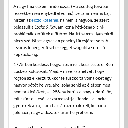
A nagy finálé. Semmi időhúzás. (Ha esetleg további
részekben reménykedtél volna.) De talán nem is baj,
hiszen az
előző kötetnél
, ha nem is nagyon, de azért
belassult a
Locke & Key
, amikor a hétköznapi tini-
problémák kerültek előtérbe. Na, itt semmi ilyesmiről
nincs szó. Nincs egyetlen panelnyi üresjárat sem. A
lezárás lehengerlő sebességgel száguld az utolsó
képkockákig.
1775-ben kezdesz: hogyan és miért készítette el Ben
Locke a kulcsokat. Majd, – mivel ő, ahelyett hogy
rögtön az elkészültükkor feltuszkolta volna őket egy
nagyon sötét helyre, ahol soha senki az életben meg
nem találná őket, – 1988-ba kerülsz, hogy kiderüljön,
mit szúrt el késői leszármazottja, Rendell, a Locke-
gyerekek apja, – amit aztán azoknak kell, immár a
jelenben, nagy áldozatok árán helyrehozni.