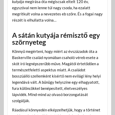
kutyája
megírása óta mégiscsak eltelt 120 év,
egyszóval nem lenne túl nagy csoda, ha ezalatt
megritkult volna a nevezetes eb szőre. És a fogai nagy
részét is elhullatta volna…
A sátán kutyája rémisztő egy
szörnyeteg
Könnyű megérteni, hogy miért az évszázadok óta a
Baskerville család nyomában csaholó véreb esete a
skót író legnépszerűbb műve. Magától értetődően a
természetfeletti aspektus miatt. A családot
bosszúálló szellemként kísértő nem evilági lény helyi
legendává vált. A bűnügy helyszíne egy elhagyatott,
fura különcökkel benépesített, életveszélyes
lápvidék. Mind-mind az olvasó borzongatását
szolgálják.
Ráadásul könnyedén elképzelhetjük, hogy a történet