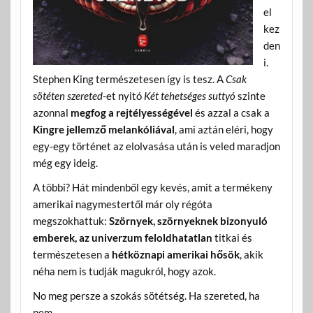
el
kez
den
i.
Stephen King természetesen így is tesz. A
Csak
sötéten szereted
-et nyitó
Két tehetséges suttyó
szinte
azonnal
megfog a rejtélyességével
és azzal a csak a
Kingre jellemző melankóliával
, ami aztán eléri, hogy
egy-egy történet az elolvasása után is veled maradjon
még egy ideig.
A többi? Hát mindenből egy kevés, amit a termékeny
amerikai nagymestertől már oly régóta
megszokhattuk:
Szörnyek, szörnyeknek bizonyuló
emberek, az univerzum feloldhatatlan
titkai és
természetesen a
hétköznapi amerikai hősök
, akik
néha nem is tudják magukról, hogy azok.
No meg persze a szokás sötétség. Ha szereted, ha
nem.