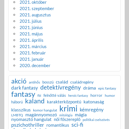
2021. október
2021. szeptember
2021. augusztus
2021. július
2021. június
2021. május
2021. április
2021. március
2021. február
2021. január
2020. december
akció
család
családregény
bosszú
antihős
detektívregény
dark fantasy
dráma
epic fantasy
fantasy
horror
felnőtté válás
humor
fbi
heroic fantasy
kaland
katonaság
karakterközpontú
háború
krimi
kémregény
klasszikus
komor hangulat
magánnyomozó
mágia
LMBTQ
mitológia
nyomasztó hangulat
női főszereplő
politikai cselszövés
sci-fi
pszichothriller
romantikus