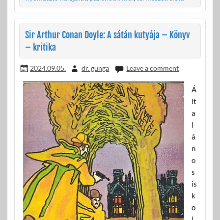
b
er
m
o
e
o
g
Sir Arthur Conan Doyle: A sátán kutyája – Könyv
k
– kritika
2024.09.05.
dr. gunga
Leave a comment
Á
lt
a
l
á
n
o
s
is
k
o
l