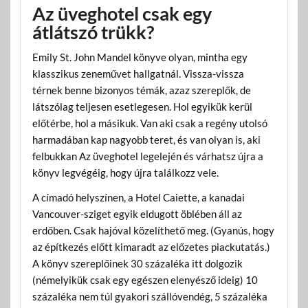
Az üveghotel csak egy
átlátszó trükk?
Emily St. John Mandel könyve olyan, mintha egy
klasszikus zeneművet hallgatnál. Vissza-vissza
térnek benne bizonyos témák, azaz szereplők, de
látszólag teljesen esetlegesen. Hol egyikük kerül
előtérbe, hol a másikuk. Van aki csak a regény utolsó
harmadában kap nagyobb teret, és van olyan is, aki
felbukkan Az üveghotel legelején és várhatsz újra a
könyv legvégéig, hogy újra találkozz vele.
A címadó helyszínen, a Hotel Caiette, a kanadai
Vancouver-sziget egyik eldugott öblében áll az
erdőben. Csak hajóval közelíthető meg. (Gyanús, hogy
az építkezés előtt kimaradt az előzetes piackutatás.)
A könyv szereplőinek 30 százaléka itt dolgozik
(némelyikük csak egy egészen elenyésző ideig) 10
százaléka nem túl gyakori szállóvendég, 5 százaléka