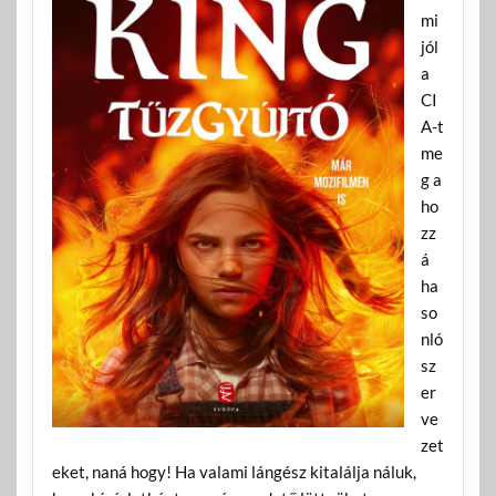
mi
jól
a
CI
A-t
me
g a
ho
zz
á
ha
so
nló
sz
er
ve
zet
eket, naná hogy! Ha valami lángész kitalálja náluk,