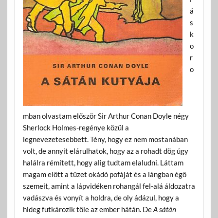
á
s
k
o
r
o
mban olvastam először Sir Arthur Conan Doyle négy
Sherlock Holmes-regénye közül a
legnevezetesebbett. Tény, hogy ez nem mostanában
volt, de annyit elárulhatok, hogy az a rohadt dög úgy
halálra rémített, hogy alig tudtam elaludni. Láttam
magam előtt a tüzet okádó pofáját és a lángban égő
szemeit, amint a lápvidéken rohangál fel-alá áldozatra
vadászva és vonyít a holdra, de oly ádázul, hogy a
hideg futkározik tőle az ember hátán. De
A sátán