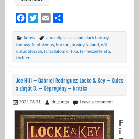
F
T
E
O
ac
w
m
ss
e
itt
ail
za
könyv
apokalipszis
,
család
,
dark fantasy
,
b
er
m
fantasy
,
feminizmus
,
horror
,
járvány
,
kaland
,
női
öntudatosság
,
társadalomkritika
,
természetfeletti
,
o
e
thriller
o
g
k
Joe Hill – Gabriel Rodriguez: Locke & Key – Kulcs
a zárját 3. – Képregény – kritika
2021.08.31.
dr. gunga
Leave a comment
F
i