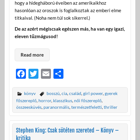
hogy a hidegháború éveiben az amerikaikhoz
hasonlóan az oroszok is foglalkoztak az emberi elme
titkaival. (Noha nem túl sok sikerrel.)
De az azért mégiscsak egészen más, ha van egy igazi,
eleven tűzmágusod!
Read more
F
T
E
O
ac
w
m
ss
e
itt
ail
za
könyv
bosszú
,
cia
,
család
,
girl power
,
gyerek
b
er
m
főszereplő
,
horror
,
klasszikus
,
női főszereplő
,
összeesküvés
,
paranormális
,
természetfeletti
,
thriller
o
e
o
g
Stephen King: Csak sötéten szereted – Könyv –
k
kritika