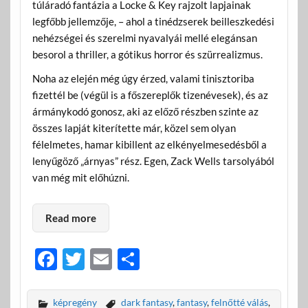
túláradó fantázia a Locke & Key rajzolt lapjainak
legfőbb jellemzője, – ahol a tinédzserek beilleszkedési
nehézségei és szerelmi nyavalyái mellé elegánsan
besorol a thriller, a gótikus horror és szürrealizmus.
Noha az elején még úgy érzed, valami tinisztoriba
fizettél be (végül is a főszereplők tizenévesek), és az
ármánykodó gonosz, aki az előző részben szinte az
összes lapját kiterítette már, közel sem olyan
félelmetes, hamar kibillent az elkényelmesedésből a
lenyűgöző „árnyas” rész. Egen, Zack Wells tarsolyából
van még mit előhúzni.
Read more
F
T
E
O
ac
w
m
ss
e
itt
ail
za
képregény
dark fantasy
,
fantasy
,
felnőtté válás
,