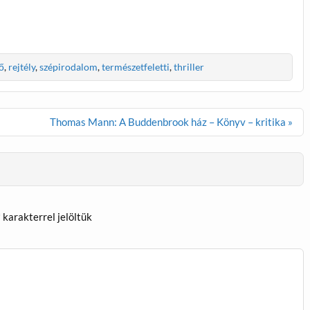
ő
,
rejtély
,
szépirodalom
,
természetfeletti
,
thriller
Thomas Mann: A Buddenbrook ház – Könyv – kritika »
*
karakterrel jelöltük