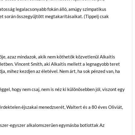
atosság legalacsonyabb fokán álló, amúgy szimpatikus
let során összegyűjtött megtakarításaikat. (Tippelj csak
ője, azaz mindazok, akik nem köthetők közvetlenül Alkaitis
letben. Vincent Smith, aki Alkaitis mellett a legnagyobb teret
dja, mihez kezdjen az életével. Nem árt, ha sok pénzed van, ha
ggel, hogy nem csaj, nem is néz ki különösebben jól, viszont egy
rdektelen éjszakai menedzserét, Waltert és a 80 éves Oliviát,
gyszer-egyszer alkalomszerűen egymásba botlottak Az