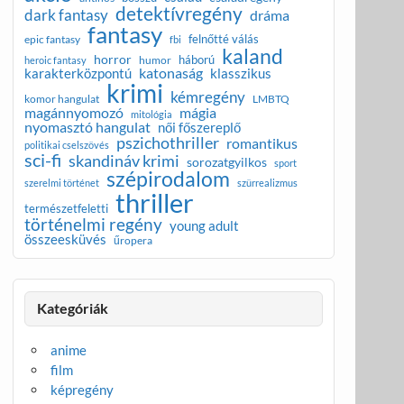
detektívregény
dark fantasy
dráma
fantasy
felnőtté válás
epic fantasy
fbi
kaland
horror
háború
humor
heroic fantasy
katonaság
karakterközpontú
klasszikus
krimi
kémregény
komor hangulat
LMBTQ
magánnyomozó
mágia
mitológia
nyomasztó hangulat
női főszereplő
pszichothriller
romantikus
politikai cselszövés
sci-fi
skandináv krimi
sorozatgyilkos
sport
szépirodalom
szerelmi történet
szürrealizmus
thriller
természetfeletti
történelmi regény
young adult
összeesküvés
űropera
Kategóriák
anime
film
képregény