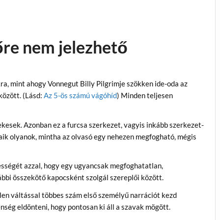
őre nem jelezhető
kra, mint ahogy Vonnegut Billy Pilgrimje szökken ide-oda az
között. (Lásd:
Az 5-ös számú vágóhíd
) Minden teljesen
kesek. Azonban ez a furcsa szerkezet, vagyis inkább szerkezet-
saik olyanok, mintha az olvasó egy nehezen megfogható, mégis
ességét azzal, hogy egy ugyancsak megfoghatatlan,
bbi összekötő kapocsként szolgál szereplői között.
elen váltással többes szám első személyű narrációt kezd
enség eldönteni, hogy pontosan ki áll a szavak mögött.