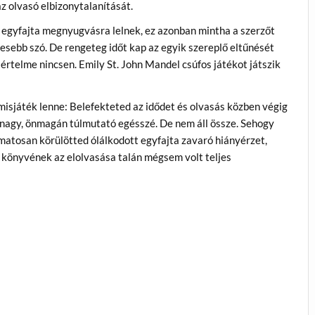
z olvasó elbizonytalanítását.
 egyfajta megnyugvásra lelnek, ez azonban mintha a szerzőt
esebb szó. De rengeteg időt kap az egyik szereplő eltűnését
értelme nincsen. Emily St. John Mandel csúfos játékot játszik
misjáték lenne: Belefekteted az idődet és olvasás közben végig
y-nagy, önmagán túlmutató egésszé. De nem áll össze. Sehogy
matosan körülötted ólálkodott egyfajta zavaró hiányérzet,
 könyvének az elolvasása talán mégsem volt teljes