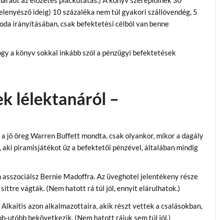
maradt az előzetes piackutatás.) A könyv szereplőinek 30
elenyésző ideig) 10 százaléka nem túl gyakori szállóvendég, 5
loda irányításában, csak befektetési célból van benne
ogy a könyv sokkal inkább szól a pénzügyi befektetések
k lélektanáról –
a jö öreg Warren Buffett mondta, csak olyankor, mikor a dagály
ól, aki piramisjátékot űz a befektetői pénzével, általában mindig
én asszociálsz Bernie Madoffra. Az üveghotel jelentékeny része
sittre vágták. (Nem hatott rá túl jól, ennyit elárulhatok.)
 Alkaitis azon alkalmazottaira, akik részt vettek a csalásokban,
bb-utóbb bekövetkezik. (Nem hatott rájuk sem túl jól.)