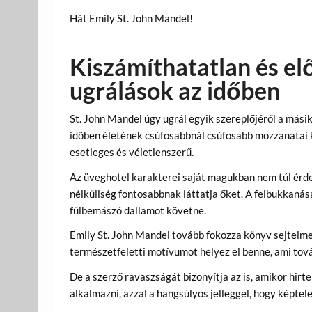
Hát Emily St. John Mandel!
Kiszámíthatatlan és el
ugrálások az időben
St. John Mandel úgy ugrál egyik szereplőjéről a mási
időben életének csúfosabbnál csúfosabb mozzanatai 
esetleges és véletlenszerű.
Az üveghotel karakterei saját magukban nem túl érde
nélküliség fontosabbnak láttatja őket. A felbukkaná
fülbemászó dallamot követne.
Emily St. John Mandel tovább fokozza könyv sejtelm
természetfeletti motívumot helyez el benne, ami tová
De a szerző ravaszságát bizonyítja az is, amikor hirt
alkalmazni, azzal a hangsúlyos jelleggel, hogy képtel