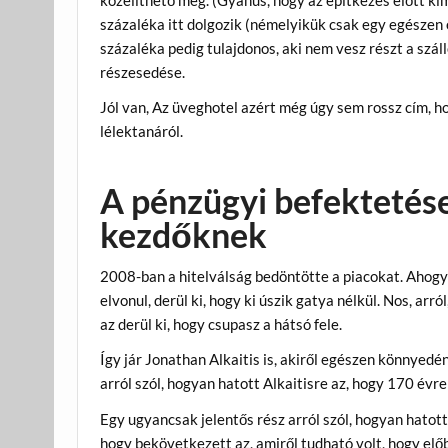
közelíthető meg. (Gyanús, hogy az építkezés előtt ki
százaléka itt dolgozik (némelyikük csak egy egészen 
százaléka pedig tulajdonos, aki nem vesz részt a szál
részesedése.
Jól van, Az üveghotel azért még úgy sem rossz cím, h
lélektanáról.
A pénzügyi befektetése
kezdőknek
2008-ban a hitelválság bedöntötte a piacokat. Ahogy 
elvonul, derül ki, hogy ki úszik gatya nélkül. Nos, arr
az derül ki, hogy csupasz a hátsó fele.
Így jár Jonathan Alkaitis is, akiről egészen könnyed
arról szól, hogyan hatott Alkaitisre az, hogy 170 évre 
Egy ugyancsak jelentős rész arról szól, hogyan hatott
hogy bekövetkezett az, amiről tudható volt, hogy elő