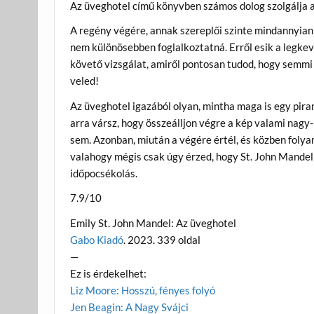
Az üveghotel című könyvben számos dolog szolgálja a
A regény végére, annak szereplői szinte mindannyian
nem különösebben foglalkoztatná. Erről esik a legkev
követő vizsgálat, amiről pontosan tudod, hogy semmi 
veled!
Az üveghotel igazából olyan, mintha maga is egy pira
arra vársz, hogy összeálljon végre a kép valami nag
sem. Azonban, miután a végére értél, és közben folya
valahogy mégis csak úgy érzed, hogy St. John Mandel
időpocsékolás.
7.9/10
Emily St. John Mandel: Az üveghotel
Gabo Kiadó
. 2023. 339 oldal
—
Ez is érdekelhet:
Liz Moore: Hosszú, fényes folyó
Jen Beagin: A Nagy Svájci