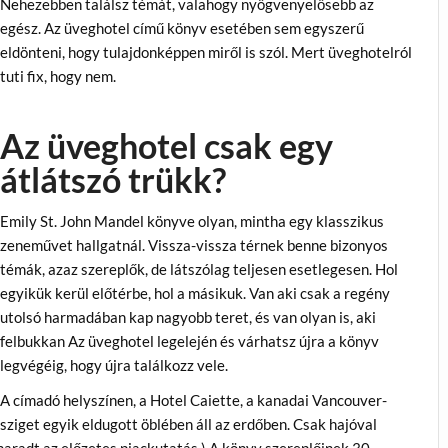
Nehezebben találsz témát, valahogy nyögvenyelősebb az
egész. Az üveghotel című könyv esetében sem egyszerű
eldönteni, hogy tulajdonképpen miről is szól. Mert üveghotelról
tuti fix, hogy nem.
Az üveghotel csak egy
átlátszó trükk?
Emily St. John Mandel könyve olyan, mintha egy klasszikus
zeneművet hallgatnál. Vissza-vissza térnek benne bizonyos
témák, azaz szereplők, de látszólag teljesen esetlegesen. Hol
egyikük kerül előtérbe, hol a másikuk. Van aki csak a regény
utolsó harmadában kap nagyobb teret, és van olyan is, aki
felbukkan Az üveghotel legelején és várhatsz újra a könyv
legvégéig, hogy újra találkozz vele.
A címadó helyszínen, a Hotel Caiette, a kanadai Vancouver-
sziget egyik eldugott öblében áll az erdőben. Csak hajóval