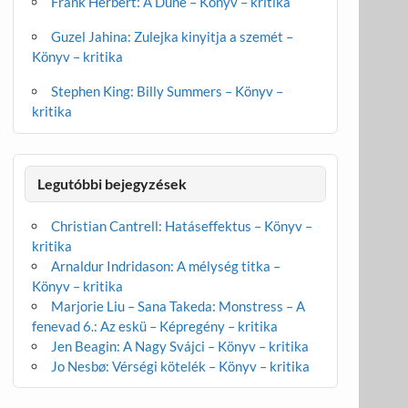
Frank Herbert: A Dűne – Könyv – kritika
Guzel Jahina: Zulejka kinyitja a szemét –
Könyv – kritika
Stephen King: Billy Summers – Könyv –
kritika
Legutóbbi bejegyzések
Christian Cantrell: Hatáseffektus – Könyv –
kritika
Arnaldur Indridason: A mélység titka –
Könyv – kritika
Marjorie Liu – Sana Takeda: Monstress – A
fenevad 6.: Az eskü – Képregény – kritika
Jen Beagin: A Nagy Svájci – Könyv – kritika
Jo Nesbø: Vérségi kötelék – Könyv – kritika