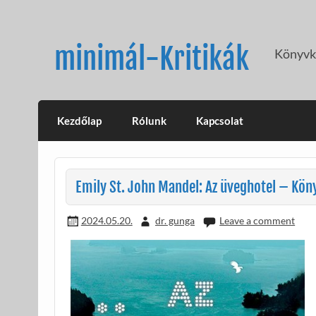
Skip
to
content
minimál-Kritikák
Könyvkr
Kezdőlap
Rólunk
Kapcsolat
Emily St. John Mandel: Az üveghotel – Köny
2024.05.20.
dr. gunga
Leave a comment