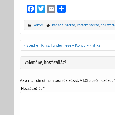
F
T
E
O
ac
w
m
ss
e
itt
ail
za
könyv
kanadai szerző
,
kortárs szerző
,
női szerz
b
er
m
o
e
Bejegyzés
« Stephen King: Tündérmese – Könyv – kritika
o
g
navigáció
k
Vélemény, hozzászólás?
Az e-mail címet nem tesszük közzé.
A kötelező mezőket
Hozzászólás
*