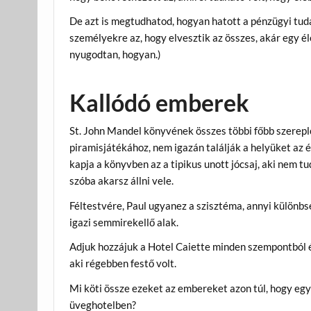
De azt is megtudhatod, hogyan hatott a pénzügyi tud
személyekre az, hogy elvesztik az összes, akár egy é
nyugodtan, hogyan.)
Kallódó emberek
St. John Mandel könyvének összes többi főbb szerepl
piramisjátékához, nem igazán találják a helyüket az é
kapja a könyvben az a tipikus unott jócsaj, aki nem tu
szóba akarsz állni vele.
Féltestvére, Paul ugyanez a szisztéma, annyi különbsé
igazi semmirekellő alak.
Adjuk hozzájuk a Hotel Caiette minden szempontból é
aki régebben festő volt.
Mi köti össze ezeket az embereket azon túl, hogy e
üveghotelben?