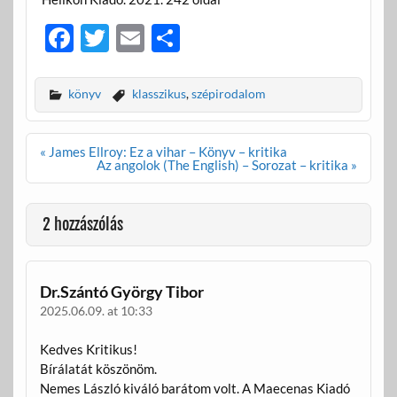
F
T
E
O
ac
w
m
ss
e
itt
ail
za
könyv
klasszikus
,
szépirodalom
b
er
m
o
e
Bejegyzés
« James Ellroy: Ez a vihar – Könyv – kritika
navigáció
Az angolok (The English) – Sorozat – kritika »
o
g
k
2 hozzászólás
Dr.Szántó György Tibor
2025.06.09. at 10:33
Kedves Kritikus!
Bírálatát köszönöm.
Nemes László kiváló barátom volt. A Maecenas Kiadó