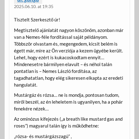
2025.06.10. at 19:35
Tisztelt Szerkesztő úr!
Megtisztelő ajánlatát nagyon köszönöm, azonban már
van a Nemes-féle fordítással saját példányom.
Többször olvastam és, megengedem, kicsit belém is
égett már, mire az Ön verziója a kezem ügyébe került.
Lehet, hogy ezért is kukacoskodtam ennyit…
Mindenesetre bármilyen elavult – és néhol talán
pontatlan is – Nemes László fordítása, az
tagadhatatlan, hogy elég sikeresen elkapta az eredeti
hangulatát.
Mustárgáz és rózsa… ne is mondja, pontosan tudom,
miről beszél, az én leheletem is ugyanilyen, ha a pohár
fenekére nézek…
Az ominózus kifejezés („a breath like mustard gas and
roses”) magyarul talán így is működhetne:
„rózsa- és mustárgázszagú” ,