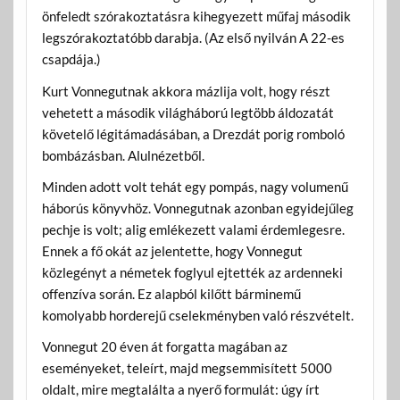
önfeledt szórakoztatásra kihegyezett műfaj második
legszórakoztatóbb darabja. (Az első nyilván A 22-es
csapdája.)
Kurt Vonnegutnak akkora mázlija volt, hogy részt
vehetett a második világháború legtöbb áldozatát
követelő légitámadásában, a Drezdát porig romboló
bombázásban. Alulnézetből.
Minden adott volt tehát egy pompás, nagy volumenű
háborús könyvhöz. Vonnegutnak azonban egyidejűleg
pechje is volt; alig emlékezett valami érdemlegesre.
Ennek a fő okát az jelentette, hogy Vonnegut
közlegényt a németek foglyul ejtették az ardenneki
offenzíva során. Ez alapból kilőtt bárminemű
komolyabb horderejű cselekményben való részvételt.
Vonnegut 20 éven át forgatta magában az
eseményeket, teleírt, majd megsemmisített 5000
oldalt, mire megtalálta a nyerő formulát: úgy írt