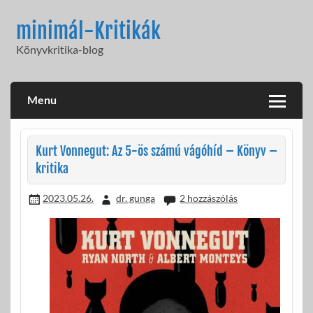
Skip
to
minimál-Kritikák
content
Könyvkritika-blog
Menu
Kurt Vonnegut: Az 5-ös számú vágóhíd – Könyv –
kritika
2023.05.26.
dr. gunga
2 hozzászólás