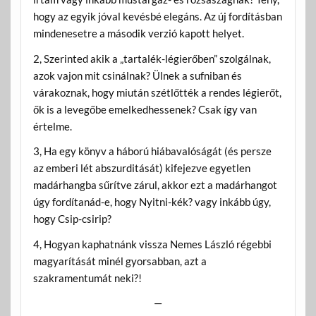
hogy az egyik jóval kevésbé elegáns. Az új fordításban
mindenesetre a második verzió kapott helyet.
2, Szerinted akik a „tartalék-légierőben” szolgálnak,
azok vajon mit csinálnak? Ülnek a sufniban és
várakoznak, hogy miután szétlőtték a rendes légierőt,
ők is a levegőbe emelkedhessenek? Csak így van
értelme.
3, Ha egy könyv a háború hiábavalóságát (és persze
az emberi lét abszurditását) kifejezve egyetlen
madárhangba sűrítve zárul, akkor ezt a madárhangot
úgy fordítanád-e, hogy Nyitni-kék? vagy inkább úgy,
hogy Csip-csirip?
4, Hogyan kaphatnánk vissza Nemes László régebbi
magyarítását minél gyorsabban, azt a
szakramentumát neki?!
—