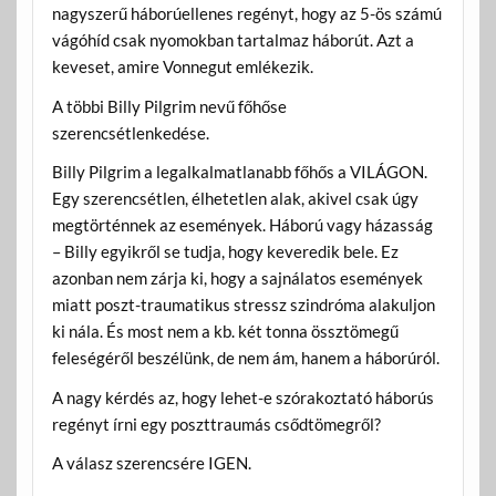
nagyszerű háborúellenes regényt, hogy az 5-ös számú
vágóhíd csak nyomokban tartalmaz háborút. Azt a
keveset, amire Vonnegut emlékezik.
A többi Billy Pilgrim nevű főhőse
szerencsétlenkedése.
Billy Pilgrim a legalkalmatlanabb főhős a VILÁGON.
Egy szerencsétlen, élhetetlen alak, akivel csak úgy
megtörténnek az események. Háború vagy házasság
– Billy egyikről se tudja, hogy keveredik bele. Ez
azonban nem zárja ki, hogy a sajnálatos események
miatt poszt-traumatikus stressz szindróma alakuljon
ki nála. És most nem a kb. két tonna össztömegű
feleségéről beszélünk, de nem ám, hanem a háborúról.
A nagy kérdés az, hogy lehet-e szórakoztató háborús
regényt írni egy poszttraumás csődtömegről?
A válasz szerencsére IGEN.