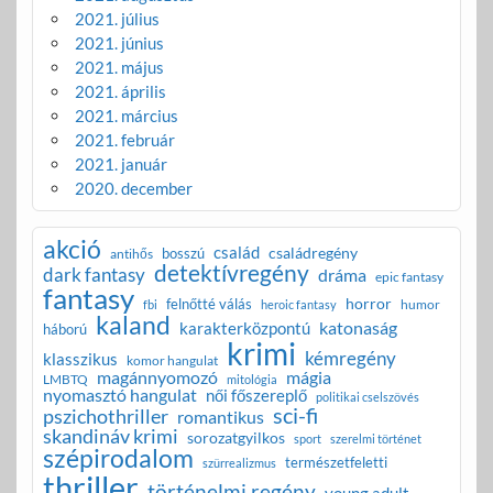
2021. július
2021. június
2021. május
2021. április
2021. március
2021. február
2021. január
2020. december
akció
család
családregény
bosszú
antihős
detektívregény
dark fantasy
dráma
epic fantasy
fantasy
horror
felnőtté válás
humor
fbi
heroic fantasy
kaland
katonaság
karakterközpontú
háború
krimi
kémregény
klasszikus
komor hangulat
magánnyomozó
mágia
LMBTQ
mitológia
nyomasztó hangulat
női főszereplő
politikai cselszövés
sci-fi
pszichothriller
romantikus
skandináv krimi
sorozatgyilkos
sport
szerelmi történet
szépirodalom
természetfeletti
szürrealizmus
thriller
történelmi regény