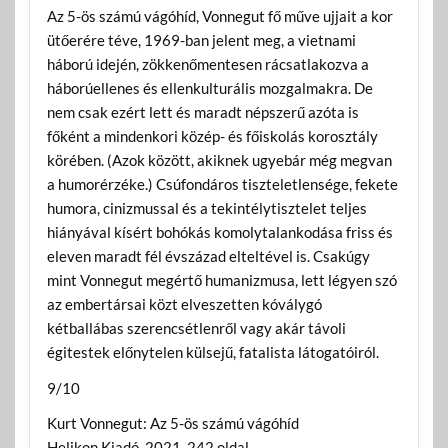
Az 5-ös számú vágóhíd, Vonnegut fő műve ujjait a kor
ütőerére téve, 1969-ban jelent meg, a vietnami
háború idején, zökkenőmentesen rácsatlakozva a
háborúellenes és ellenkulturális mozgalmakra. De
nem csak ezért lett és maradt népszerű azóta is
főként a mindenkori közép- és főiskolás korosztály
körében. (Azok között, akiknek ugyebár még megvan
a humorérzéke.) Csúfondáros tiszteletlensége, fekete
humora, cinizmussal és a tekintélytisztelet teljes
hiányával kísért bohókás komolytalankodása friss és
eleven maradt fél évszázad elteltével is. Csakúgy
mint Vonnegut megértő humanizmusa, lett légyen szó
az embertársai közt elveszetten kóválygó
kétballábas szerencsétlenről vagy akár távoli
égitestek előnytelen külsejű, fatalista látogatóiról.
9/10
Kurt Vonnegut: Az 5-ös számú vágóhíd
Helikon Kiadó. 2021. 242 oldal