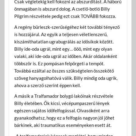
Csak végletekig kell fokozni az abszurditást. A háború
önmagában is abszurd dolog. A csetlő-botló Billy
Pilgrim részvétele pedig ezt csak TOVÁBB fokozza.
A regény bürleszk-szerűségéhez két további tényező
is hozzájárul. Az egyik a teljesen véletlenszerű,
kiszámíthatatlan ugrabugrálás az idősíkok között.
Billy ide-oda ugrál, mint egy… ööö, mint egy olyan
valaki, aki ide-oda ugrál az időben. Akár oldalanként
többször is. Ez pompásan felpörgeti a tempót.
Továbbá ezáltal az összes szükségtelen összekötő
szöveg hanyagolhatóvá válik. Billy mindig oda ugrik,
ahova a szerző szerint éppen kell.
A másik a Tralfamador bolygó lakóinak részvétele
Billy életében. Ők kicsi, vécépumpaszerű lények
egészen sajátos időfelfogással. Olvasóként arra
gyanakodhatsz, hogy ez a felfogás nagyon jól jöhet
bárkinek, aki traumatikus eseményeken esett át.
„A tralfamadoriak képesek meglátni, hogy minden