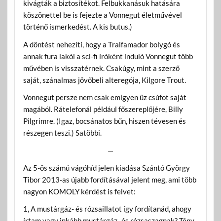
kivágták a biztosítékot. Felbukkanásuk hatására
köszönettel be is fejezte a Vonnegut életművével
történő ismerkedést. A kis butus.)
A döntést nehezíti, hogy a Tralfamador bolygó és
annak fura lakói a sci-fi íróként induló Vonnegut több
művében is visszatérnek. Csakúgy, mint a szerző
saját, szánalmas jövőbeli alteregója, Kilgore Trout.
Vonnegut persze nem csak emígyen űz csúfot saját
magából. Rátelefonál például főszereplőjére, Billy
Pilgrimre. (Igaz, bocsánatos bűn, hiszen tévesen és
részegen teszi.) Satöbbi.
—
Az 5-ös számú vágóhíd jelen kiadása Szántó György
Tibor 2013-as újabb fordításával jelent meg, ami több
nagyon KOMOLY kérdést is felvet:
1, A mustárgáz- és rózsaillatot így fordítanád, ahogy
írtam vagy inkább mustárgáz- és rózsaszagnak? Tény,