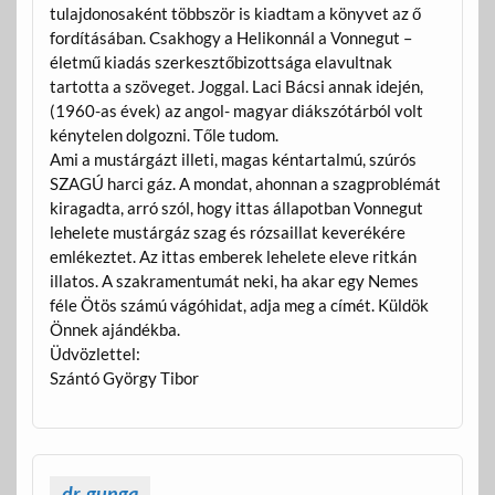
tulajdonosaként többször is kiadtam a könyvet az ő
fordításában. Csakhogy a Helikonnál a Vonnegut –
életmű kiadás szerkesztőbizottsága elavultnak
tartotta a szöveget. Joggal. Laci Bácsi annak idején,
(1960-as évek) az angol- magyar diákszótárból volt
kénytelen dolgozni. Tőle tudom.
Ami a mustárgázt illeti, magas kéntartalmú, szúrós
SZAGÚ harci gáz. A mondat, ahonnan a szagproblémát
kiragadta, arró szól, hogy ittas állapotban Vonnegut
lehelete mustárgáz szag és rózsaillat keverékére
emlékeztet. Az ittas emberek lehelete eleve ritkán
illatos. A szakramentumát neki, ha akar egy Nemes
féle Ötös számú vágóhidat, adja meg a címét. Küldök
Önnek ajándékba.
Üdvözlettel:
Szántó György Tibor
dr. gunga