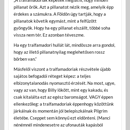
pillanat örök. Azt a pillanatot nézik meg, amelyik épp
érdekes a számukra. A Földön úgy tartják, hogy a
pillanatok követik egymást, mint a felfűzött
gyöngyök. Hogy ha egy pillanat elszállt, többé soha
vissza nem tér. Ez azonban téveszme.
Ha egy tralfamadori hullát lát, mindössze arra gondol,
hogy az illető pillanatnyilag meglehetősen rossz
bőrben van.”
Másfelől viszont a tralfamadoriak részvétele újabb
sajátos befogadói réteget képez: a teljes
elbizonytalanodás nyomasztó érzését. Na most, ugye,
vagy az van, hogy Billy lökött, mint egy kakadu, és
csak kitalálta ezt az egész baromságot. VAGY éppen
ellenkezőleg: a tralfamadoriak éppenhogy közöttünk
járkálnak és momentán jól belepiszkálnak Pilgrim
életébe. Cseppet sem könnyű ezt eldönteni. (Manci
nénémnél mindenesetre az ufonauták kapásból