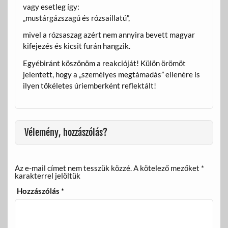
vagy esetleg így:
„mustárgázszagú és rózsaillatú”,
mivel a rózsaszag azért nem annyira bevett magyar
kifejezés és kicsit furán hangzik.
Egyébiránt köszönöm a reakcióját! Külön örömöt
jelentett, hogy a „személyes megtámadás” ellenére is
ilyen tökéletes úriemberként reflektált!
Vélemény, hozzászólás?
Az e-mail címet nem tesszük közzé.
A kötelező mezőket
*
karakterrel jelöltük
Hozzászólás
*