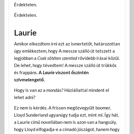
Érdektelen.
Érdektelen.
Laurie
Amikor elkezdtem írni ezt az ismertetőt, határozottan
úgy emlékeztem, hogy A messze szálló út tetszett a
legjobban a
Csak sötéten szereted
rövidebb írásai közül.
De lehet, hogy tévedtem! A messze szálló út trükkös
és frappáns.
A
Laurie
viszont
őszintén
szívmelengető.
Hogy is van az a mondás? Háziállattal mindent el
lehet adni?
Ez nem is kérdés. A frissen megözvegyült boomer,
Lloyd Sunderland ugyanúgy tudja ezt, mint mi. Így hát,
a Laurie című novellában nem is azon van a hangsúly,
hogy Lloyd elfogadja-e a címadó jószágot, hanem hogy