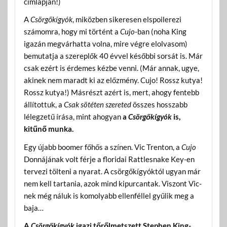
címlapján!)
A
Csörgőkígyók
, miközben sikeresen elspoilerezi
számomra, hogy mi történt a
Cujo
-ban (noha King
igazán megvárhatta volna, mire végre elolvasom)
bemutatja a szereplők 40 évvel későbbi sorsát is. Már
csak ezért is érdemes kézbe venni. (Már annak, ugye,
akinek nem maradt ki az előzmény. Cujo! Rossz kutya!
Rossz kutya!) Másrészt azért is, mert, ahogy fentebb
állítottuk, a
Csak sötéten szereted
összes hosszabb
lélegzetű írása, mint ahogyan
a
Csörgőkígyók
is,
kitűnő munka.
Egy újabb boomer főhős a színen. Vic Trenton, a
Cujo
Donnájának volt férje a floridai Rattlesnake Key-en
tervezi tölteni a nyarat. A csörgőkígyóktól ugyan már
nem kell tartania, azok mind kipurcantak. Viszont Vic-
nek még náluk is komolyabb ellenféllel gyűlik meg a
baja…
A
Csörgőkígyók
igazi tőrőlmetszett Stephen King-