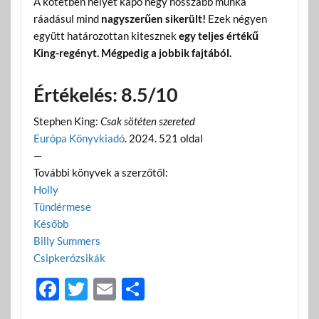
A kötetben helyet kapó négy hosszabb munka
ráadásul mind
nagyszerűen sikerült!
Ezek négyen
együtt határozottan kitesznek
egy teljes értékű
King-regényt. Mégpedig a jobbik fajtából.
Értékelés: 8.5/10
Stephen King:
Csak sötéten szereted
Európa Könyvkiadó
. 2024. 521 oldal
—
További könyvek a szerzőtől:
Holly
Tündérmese
Később
Billy Summers
Csipkerózsikák
F
T
E
O
ac
w
m
ss