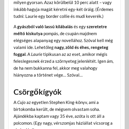
milyen gyorsan. Azaz körülbelül 10 perc alatt – vagy
inkább hagyja magát kéretni egy-két óráig. (Érdemes
tudni: Laurie egy border collie és mudi keverék.)
A
gyászból való lassú kilábalás
és egy
szeretetre
méltó kiskutya
pompás, de csupán majdnem
elégséges alapanyag egy novellához. Szóval kell még
valami ide. Lehetőleg
nagy, zöld és éhes, rengeteg
foggal
. A
Laurie
tipikusan az az eset, amikor mégis
feleslegesnek érzed a szörnyeteg jelenlétét. Igen ám,
de ha nem bukkanna fel, akkor meg valahogy
hiányozna a történet vége… Szóval…
Csörgőkígyók
A
Cujo
az egyetlen Stephen King-könyv, ami a
birtokomba került, de mégsem olvastam soha.
Ajándékba kaptam vagy 35 éve, azóta is ott áll a
polcomon. (Egy nagy, vérszomjas háziállat vicsorog a