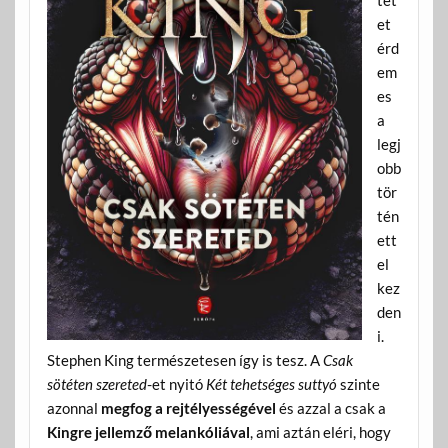
et
érd
em
es
a
legj
obb
tör
tén
ett
el
kez
den
i.
Stephen King természetesen így is tesz. A
Csak
sötéten szereted
-et nyitó
Két tehetséges suttyó
szinte
azonnal
megfog a rejtélyességével
és azzal a csak a
Kingre jellemző melankóliával
, ami aztán eléri, hogy