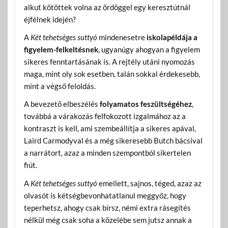
alkut kötöttek volna az ördöggel egy keresztútnál
éjfélnek idején?
A
Két tehetséges suttyó
mindenesetre
iskolapéldája a
figyelem-felkeltésnek
, ugyanúgy ahogyan a figyelem
sikeres fenntartásának is. A rejtély utáni nyomozás
maga, mint oly sok esetben, talán sokkal érdekesebb,
mint a végső feloldás.
A bevezető elbeszélés
folyamatos feszültségéhez
,
továbbá a várakozás felfokozott izgalmához az a
kontraszt is kell, ami szembeállítja a sikeres apával,
Laird Carmodyval és a még sikeresebb Butch bácsival
a narrátort, azaz a minden szempontból sikertelen
fiút.
A
Két tehetséges suttyó
emellett, sajnos, téged, azaz az
olvasót is kétségbevonhatatlanul meggyőz, hogy
teperhetsz, ahogy csak bírsz, némi extra rásegítés
nélkül még csak soha a közelébe sem jutsz annak a