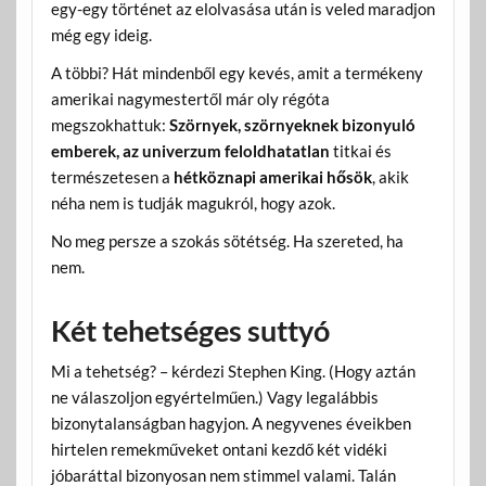
egy-egy történet az elolvasása után is veled maradjon
még egy ideig.
A többi? Hát mindenből egy kevés, amit a termékeny
amerikai nagymestertől már oly régóta
megszokhattuk:
Szörnyek, szörnyeknek bizonyuló
emberek, az univerzum feloldhatatlan
titkai és
természetesen a
hétköznapi amerikai hősök
, akik
néha nem is tudják magukról, hogy azok.
No meg persze a szokás sötétség. Ha szereted, ha
nem.
Két tehetséges suttyó
Mi a tehetség? – kérdezi Stephen King. (Hogy aztán
ne válaszoljon egyértelműen.) Vagy legalábbis
bizonytalanságban hagyjon. A negyvenes éveikben
hirtelen remekműveket ontani kezdő két vidéki
jóbaráttal bizonyosan nem stimmel valami. Talán