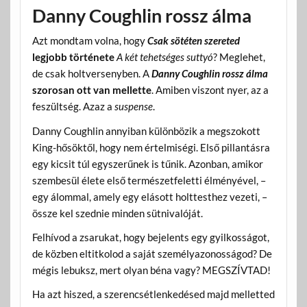
Danny Coughlin rossz álma
Azt mondtam volna, hogy
Csak sötéten szereted
legjobb története
A két tehetséges suttyó
? Meglehet,
de csak holtversenyben. A
Danny Coughlin rossz álma
szorosan ott van mellette
. Amiben viszont nyer, az a
feszültség. Azaz a
suspense
.
Danny Coughlin annyiban különbözik a megszokott
King-hősöktől, hogy nem értelmiségi. Első pillantásra
egy kicsit túl egyszerűnek is tűnik. Azonban, amikor
szembesül élete első természetfeletti élményével, –
egy álommal, amely egy elásott holttesthez vezeti, –
össze kel szednie minden sütnivalóját.
Felhívod a zsarukat, hogy bejelents egy gyilkosságot,
de közben eltitkolod a saját személyazonosságod? De
mégis lebuksz, mert olyan béna vagy? MEGSZÍVTAD!
Ha azt hiszed, a szerencsétlenkedésed majd melletted