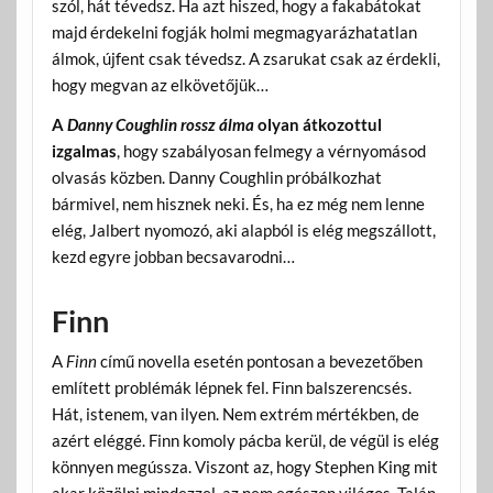
szól, hát tévedsz. Ha azt hiszed, hogy a fakabátokat
majd érdekelni fogják holmi megmagyarázhatatlan
álmok, újfent csak tévedsz. A zsarukat csak az érdekli,
hogy megvan az elkövetőjük…
A
Danny Coughlin rossz álma
olyan átkozottul
izgalmas
, hogy szabályosan felmegy a vérnyomásod
olvasás közben. Danny Coughlin próbálkozhat
bármivel, nem hisznek neki. És, ha ez még nem lenne
elég, Jalbert nyomozó, aki alapból is elég megszállott,
kezd egyre jobban becsavarodni…
Finn
A
Finn
című novella esetén pontosan a bevezetőben
említett problémák lépnek fel. Finn balszerencsés.
Hát, istenem, van ilyen. Nem extrém mértékben, de
azért eléggé. Finn komoly pácba kerül, de végül is elég
könnyen megússza. Viszont az, hogy Stephen King mit