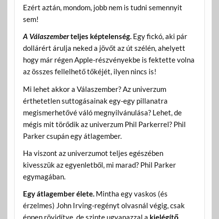
Ezért aztán, mondom, jobb nem is tudni semennyit
sem!
A Válaszember
teljes képtelenség.
Egy fickó, aki pár
dollárért árulja neked a jövőt az út szélén, ahelyett
hogy már régen Apple-részvényekbe is fektette volna
az összes fellelhető tőkéjét, ilyen nincs is!
Mi lehet akkor a Válaszember? Az univerzum
érthetetlen suttogásainak egy-egy pillanatra
megismerhetővé váló megnyilvánulása? Lehet, de
mégis mit törődik az univerzum Phil Parkerrel? Phil
Parker csupán egy átlagember.
Ha viszont az univerzumot teljes egészében
kivesszük az egyenletből, mi marad? Phil Parker
egymagában.
Egy átlagember élete.
Mintha egy vaskos (és
érzelmes) John Irving-regényt olvasnál végig, csak
éppen rövidítve, de szinte ugyanazzal a
kielégítő