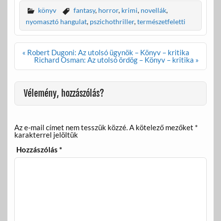
e
itt
ail
za
könyv
fantasy
,
horror
,
krimi
,
novellák
,
b
er
m
nyomasztó hangulat
,
pszichothriller
,
természetfeletti
o
e
Bejegyzés
« Robert Dugoni: Az utolsó ügynök – Könyv – kritika
o
g
navigáció
Richard Osman: Az utolsó ördög – Könyv – kritika »
k
Vélemény, hozzászólás?
Az e-mail címet nem tesszük közzé.
A kötelező mezőket
*
karakterrel jelöltük
Hozzászólás
*