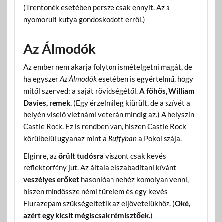
(Trentonék esetében persze csak ennyit. Az a
nyomorult kutya gondoskodott erről.)
Az Álmodók
Az ember nem akarja folyton ismételgetni magát, de
ha egyszer
Az Álmodók
esetében is egyértelmű, hogy
mitől szenved: a saját rövidségétől.
A főhős, William
Davies, remek.
(Egy érzelmileg kiürült, de a szívét a
helyén viselő vietnámi veterán mindig az.) A helyszín
Castle Rock. Ez is rendben van, hiszen Castle Rock
körülbelül ugyanaz mint a
Buffyban
a Pokol szája.
Elginre, az
őrült tudósra
viszont csak kevés
reflektorfény jut. Az általa elszabadítani kívánt
veszélyes erőket
hasonlóan nehéz komolyan venni,
hiszen mindössze némi türelem és egy kevés
Flurazepam szükségeltetik az eljövetelükhöz. (
Oké,
azért egy kicsit mégiscsak rémisztőek.
)