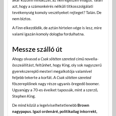
akar közölni mindezzel, az nem egészen világos. Talán
azt, hogy a számonkérés nélküli titkosszolgálati
tevékenység komoly veszélyeket rejteget? Talán. De
nem biztos.
A
Finn
elkezdődik, de aztán hirtelen vége is lesz, mire
valami igazán komoly dologba fordulhatna.
Messze szálló út
Ahogy olvasod a
Csak sötéten szereted
című novella-
összeállítást, feltűnhet, hogy King, oly sok nagyszerű
gyerekszereplő mesteri megalkotója valamivel
feljebb tekerte a korfát. A
Csak sötéten szereted
főszereplőinek nagy része ugyanis öregedő boomer.
Ugyanúgy a 70-es éveiket tapossák, mint a szerző,
Stephen King.
De mind közül a legelviselhetetlenebb
Brown
nagypapus. Igazi ordenáré, politikailag inkorrekt,