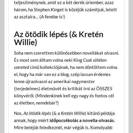
teljesítménynek, amit ez a két derék úriember, azaz
három, ha Stephen Kinget is közéjük számítjuk, letett
az asztalra… (A fenébe is!)
Az ötödik lépés (& Kretén
Willie)
Soha nem szerettem különösebben novellákat olvasni.
És most sem álltam volna neki King
Csak sötéten
szereted
című kollekciójának, ha nem döntöttem volna
el, hogy ha már van ez a blog, szép lassan érdemes
lenne újraolvasni az amerikai nagymester
(terjedelmes) életművét és kritikát írni az ÖSSZES
könyvéről. (Mindenkinek kell egy nagy és fontos cél
az életben, nemdebár?)
Nos,
Az ötödik lépés
(& a
Kretén Willie
) kitűnő példája
annak, hogy miért
időpocsékolás a novella-olvasás
.
Mire beléjük feledkeznél, már végük is. Komolyabb