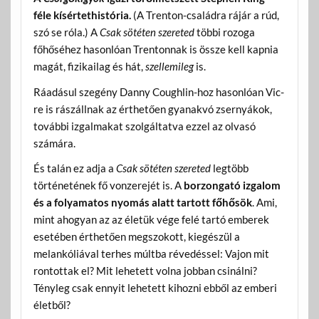
féle kísértethistória.
(A Trenton-családra rájár a rúd,
szó se róla.) A
Csak sötéten szereted
többi rozoga
főhőséhez hasonlóan Trentonnak is össze kell kapnia
magát, fizikailag és hát,
szellemileg
is.
Ráadásul szegény Danny Coughlin-hoz hasonlóan Vic-
re is rászállnak az érthetően gyanakvó zsernyákok,
további izgalmakat szolgáltatva ezzel az olvasó
számára.
És talán ez adja a
Csak sötéten szereted
legtöbb
történetének fő vonzerejét is. A
borzongató izgalom
és a folyamatos nyomás alatt tartott főhősök
. Ami,
mint ahogyan az az életük vége felé tartó emberek
esetében érthetően megszokott, kiegészül a
melankóliával terhes múltba révedéssel: Vajon mit
rontottak el? Mit lehetett volna jobban csinálni?
Tényleg csak ennyit lehetett kihozni ebből az emberi
életből?