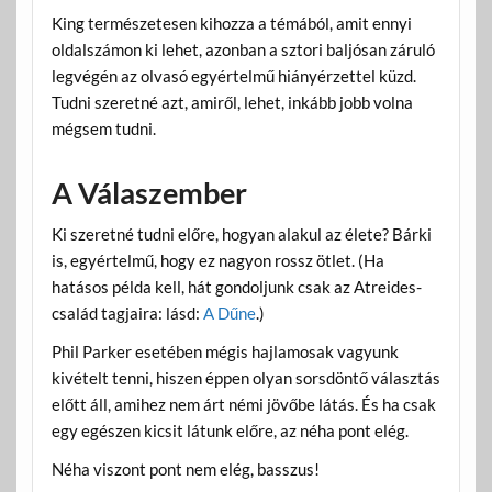
King természetesen kihozza a témából, amit ennyi
oldalszámon ki lehet, azonban a sztori baljósan záruló
legvégén az olvasó egyértelmű hiányérzettel küzd.
Tudni szeretné azt, amiről, lehet, inkább jobb volna
mégsem tudni.
A Válaszember
Ki szeretné tudni előre, hogyan alakul az élete? Bárki
is, egyértelmű, hogy ez nagyon rossz ötlet. (Ha
hatásos példa kell, hát gondoljunk csak az Atreides-
család tagjaira: lásd:
A Dűne
.)
Phil Parker esetében mégis hajlamosak vagyunk
kivételt tenni, hiszen éppen olyan sorsdöntő választás
előtt áll, amihez nem árt némi jövőbe látás. És ha csak
egy egészen kicsit látunk előre, az néha pont elég.
Néha viszont pont nem elég, basszus!