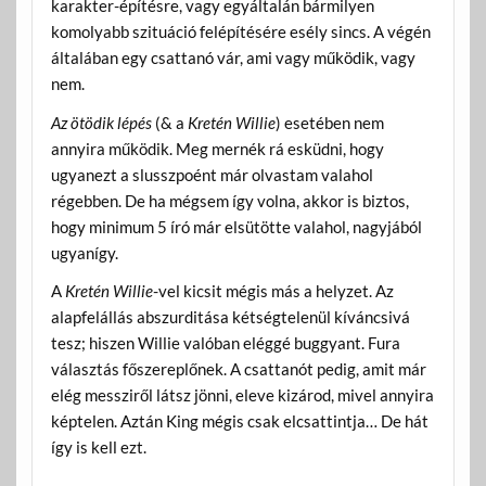
karakter-építésre, vagy egyáltalán bármilyen
komolyabb szituáció felépítésére esély sincs. A végén
általában egy csattanó vár, ami vagy működik, vagy
nem.
Az ötödik lépés
(& a
Kretén Willie
) esetében nem
annyira működik. Meg mernék rá esküdni, hogy
ugyanezt a slusszpoént már olvastam valahol
régebben. De ha mégsem így volna, akkor is biztos,
hogy minimum 5 író már elsütötte valahol, nagyjából
ugyanígy.
A
Kretén Willie
-vel kicsit mégis más a helyzet. Az
alapfelállás abszurditása kétségtelenül kíváncsivá
tesz; hiszen Willie valóban eléggé buggyant. Fura
választás főszereplőnek. A csattanót pedig, amit már
elég messziről látsz jönni, eleve kizárod, mivel annyira
képtelen. Aztán King mégis csak elcsattintja… De hát
így is kell ezt.