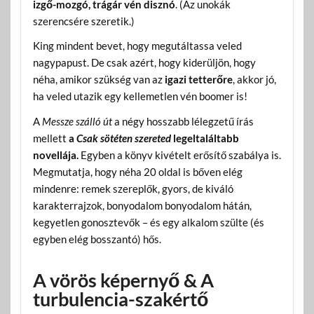
izgő-mozgó, trágár vén disznó
. (Az unokák
szerencsére szeretik.)
King mindent bevet, hogy megutáltassa veled
nagypapust. De csak azért, hogy kiderüljön, hogy
néha, amikor szükség van az
igazi tetterőre
, akkor jó,
ha veled utazik egy kellemetlen vén boomer is!
A
Messze szálló út
a négy hosszabb lélegzetű írás
mellett
a
Csak sötéten szereted
legeltaláltabb
novellája.
Egyben a könyv kivételt erősítő szabálya is.
Megmutatja, hogy néha 20 oldal is bőven elég
mindenre: remek szereplők, gyors, de kiváló
karakterrajzok, bonyodalom bonyodalom hátán,
kegyetlen gonosztevők – és egy alkalom szülte (és
egyben elég bosszantó) hős.
A vörös képernyő & A
turbulencia-szakértő