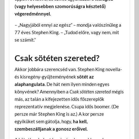
(vagy helyesebben szomorúságra késztető)
végeredménnyel.
– „Nagyjából ennyi az egész” – mondja valószínűleg a
77 éves Stephen King. – „Tudod előre, vagy nem, mit
se számít.”
Csak sötéten szereted?
Akkor jobbára szerencséd van. Stephen King novella-
és kisregény-gyűjteményének
sötét az
alaphangulata
. De hát nem ilyen minden egyes
könyvének? Amennyiben a
Csak sötéten szereted
mégis
más, az talán a kifejezetten idős főszereplők
reprezentatív megjelenése. Csupa idős boomer. (De
persze már Stephen King is az.) A kor persze
egyiküket sem gátolja, hogy,
ha kell,
szembeszálljanak a gonosz erőivel.