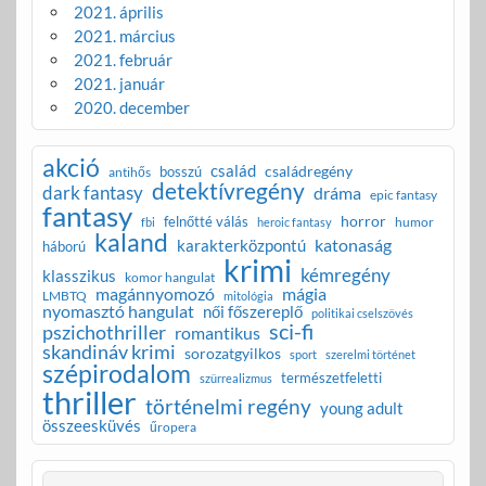
2021. április
2021. március
2021. február
2021. január
2020. december
akció
család
családregény
bosszú
antihős
detektívregény
dark fantasy
dráma
epic fantasy
fantasy
horror
felnőtté válás
humor
fbi
heroic fantasy
kaland
katonaság
karakterközpontú
háború
krimi
kémregény
klasszikus
komor hangulat
magánnyomozó
mágia
LMBTQ
mitológia
nyomasztó hangulat
női főszereplő
politikai cselszövés
sci-fi
pszichothriller
romantikus
skandináv krimi
sorozatgyilkos
sport
szerelmi történet
szépirodalom
természetfeletti
szürrealizmus
thriller
történelmi regény
young adult
összeesküvés
űropera