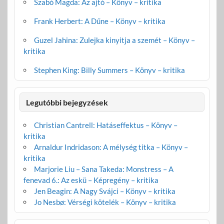
Szabó Magda: Az ajtó – Könyv – kritika
Frank Herbert: A Dűne – Könyv – kritika
Guzel Jahina: Zulejka kinyitja a szemét – Könyv –
kritika
Stephen King: Billy Summers – Könyv – kritika
Legutóbbi bejegyzések
Christian Cantrell: Hatáseffektus – Könyv –
kritika
Arnaldur Indridason: A mélység titka – Könyv –
kritika
Marjorie Liu – Sana Takeda: Monstress – A
fenevad 6.: Az eskü – Képregény – kritika
Jen Beagin: A Nagy Svájci – Könyv – kritika
Jo Nesbø: Vérségi kötelék – Könyv – kritika