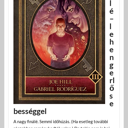
l
é
–
l
e
h
e
n
g
e
rl
ő
s
e
bességgel
A nagy finálé. Semmi időhúzás. (Ha esetleg további