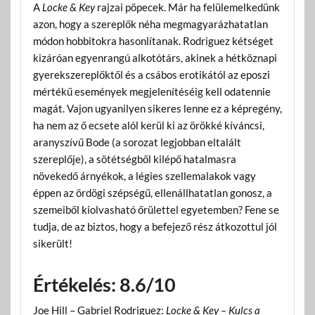
A
Locke & Key
rajzai pöpecek. Már ha felülemelkedünk
azon, hogy a szereplők néha megmagyarázhatatlan
módon hobbitokra hasonlítanak. Rodriguez kétséget
kizáróan egyenrangú alkotótárs, akinek a hétköznapi
gyerekszereplőktől és a csábos erotikától az eposzi
mértékű események megjelenítéséig kell odatennie
magát. Vajon ugyanilyen sikeres lenne ez a képregény,
ha nem az ő ecsete alól kerül ki az örökké kíváncsi,
aranyszívű Bode (a sorozat legjobban eltalált
szereplője), a sötétségből kilépő hatalmasra
növekedő árnyékok, a légies szellemalakok vagy
éppen az ördögi szépségű, ellenállhatatlan gonosz, a
szemeiből kiolvasható őrülettel egyetemben? Fene se
tudja, de az biztos, hogy a befejező rész átkozottul jól
sikerült!
Értékelés: 8.6/10
Joe Hill – Gabriel Rodriguez:
Locke & Key – Kulcs a