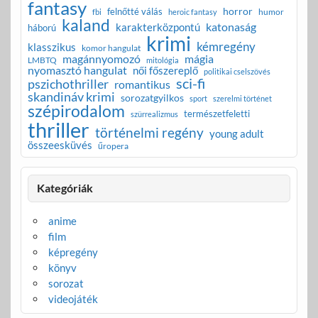
fantasy
horror
felnőtté válás
humor
fbi
heroic fantasy
kaland
katonaság
karakterközpontú
háború
krimi
kémregény
klasszikus
komor hangulat
magánnyomozó
mágia
LMBTQ
mitológia
nyomasztó hangulat
női főszereplő
politikai cselszövés
sci-fi
pszichothriller
romantikus
skandináv krimi
sorozatgyilkos
sport
szerelmi történet
szépirodalom
természetfeletti
szürrealizmus
thriller
történelmi regény
young adult
összeesküvés
űropera
Kategóriák
anime
film
képregény
könyv
sorozat
videojáték