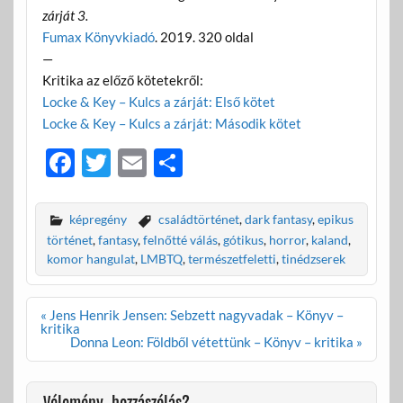
zárját 3.
Fumax Könyvkiadó
. 2019. 320 oldal
—
Kritika az előző kötetekről:
Locke & Key – Kulcs a zárját: Első kötet
Locke & Key – Kulcs a zárját: Második kötet
F
T
E
O
ac
w
m
ss
e
itt
ail
za
képregény
családtörténet
,
dark fantasy
,
epikus
b
er
m
történet
,
fantasy
,
felnőtté válás
,
gótikus
,
horror
,
kaland
,
komor hangulat
,
LMBTQ
,
természetfeletti
,
tinédzserek
o
e
o
g
Bejegyzés
« Jens Henrik Jensen: Sebzett nagyvadak – Könyv –
k
navigáció
kritika
Donna Leon: Földből vétettünk – Könyv – kritika »