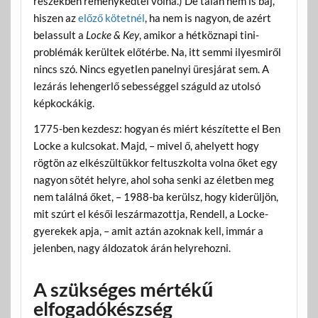
részekben reménykedtél volna.) De talán nem is baj,
hiszen az
előző kötetnél
, ha nem is nagyon, de azért
belassult a
Locke & Key
, amikor a hétköznapi tini-
problémák kerültek előtérbe. Na, itt semmi ilyesmiről
nincs szó. Nincs egyetlen panelnyi üresjárat sem. A
lezárás lehengerlő sebességgel száguld az utolsó
képkockákig.
1775-ben kezdesz: hogyan és miért készítette el Ben
Locke a kulcsokat. Majd, – mivel ő, ahelyett hogy
rögtön az elkészültükkor feltuszkolta volna őket egy
nagyon sötét helyre, ahol soha senki az életben meg
nem találná őket, – 1988-ba kerülsz, hogy kiderüljön,
mit szúrt el késői leszármazottja, Rendell, a Locke-
gyerekek apja, – amit aztán azoknak kell, immár a
jelenben, nagy áldozatok árán helyrehozni.
A szükséges mértékű
elfogadókészség