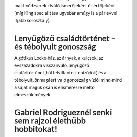
mai tinédzserek kiváló ismerőjeként és értőjeként
(míg King specialitása ugyebár amúgy is a pár évvel
ifjabb korosztály).
Lenyűgöző családtörténet –
és tébolyult gonoszság
A gótikus Locke-ház, az árnyak, a kulcsok, az
évszázadokra visszanyúló, lenyűgöző
családtörténet(ből felvillantott epizódok) és a
tébolyult, önmagáért való gonoszság víziói mind-mind
a saját maguk okán is elismerésre méltó
elmeszülemények.
Gabriel Rodrigueznél senki
sem rajzol élethűbb
hobbitokat!