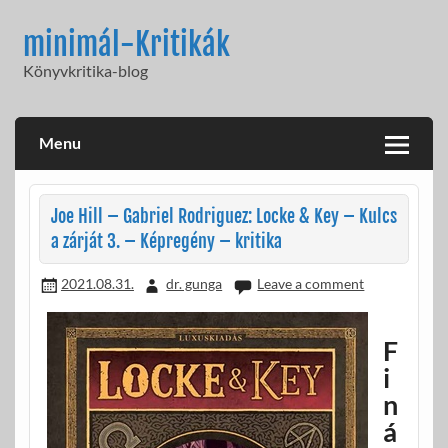
Skip
to
minimál-Kritikák
content
Könyvkritika-blog
Menu
Joe Hill – Gabriel Rodriguez: Locke & Key – Kulcs
a zárját 3. – Képregény – kritika
2021.08.31.
dr. gunga
Leave a comment
F
i
n
á