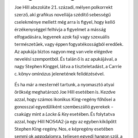
Joe Hill abszolúte 21. századi, mélyen polkorrekt
szerző, aki grafikus novellája szédítő sebességű
cselekménye mellett még arra is figyel, hogy kellő
érzékenységgel felhívja a figyelmet a másság
elfogadására, legyenek azok faji vagy szexuális
természetűek, vagy éppen fogyatékosságból eredőek.
Az apukája biztos nagyon meg van vele elégedve
nevelési szempontból. És talán ő is az apukájával, a
nagy Stephen Kinggel, látva a tiszteletadást, a Carrie
c. könyv ominózus jelenetének felidézésével.
És ha már a mesternél tartunk, a nyomasztó atyai
örökség meghatározó Joe Hill esetében is. Kezdve
azzal, hogy számos ikonikus King-regény főhősei a
gonosszal egyedüliként szembeszálló gyerekek –
csakúgy mint a
Locke & Key
esetében. És folytatva
azzal, hogy Hill NOS4A2-ja egy az egyben kiköpött
Stephen King-regény. Nos, e képregény esetében
semmi ok aggodalomra, teljesen egyedi hangon szól, a