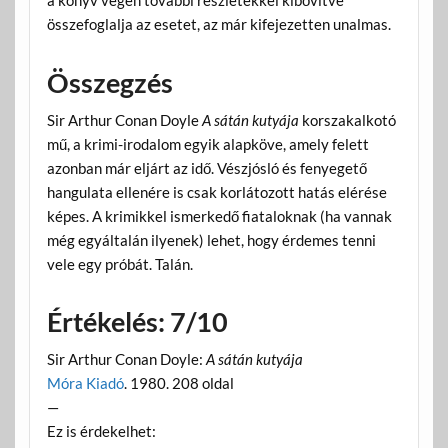
a könyv végén további részletekkel kibővítve
összefoglalja az esetet, az már kifejezetten unalmas.
Összegzés
Sir Arthur Conan Doyle
A sátán kutyája
korszakalkotó
mű, a krimi-irodalom egyik alapköve, amely felett
azonban már eljárt az idő. Vészjósló és fenyegető
hangulata ellenére is csak korlátozott hatás elérése
képes. A krimikkel ismerkedő fiataloknak (ha vannak
még egyáltalán ilyenek) lehet, hogy érdemes tenni
vele egy próbát. Talán.
Értékelés: 7/10
Sir Arthur Conan Doyle:
A sátán kutyája
Móra Kiadó
. 1980. 208 oldal
—
Ez is érdekelhet: