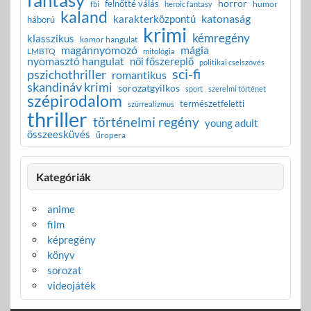
fantasy
horror
felnőtté válás
humor
fbi
heroic fantasy
kaland
katonaság
karakterközpontú
háború
krimi
kémregény
klasszikus
komor hangulat
magánnyomozó
mágia
LMBTQ
mitológia
nyomasztó hangulat
női főszereplő
politikai cselszövés
sci-fi
pszichothriller
romantikus
skandináv krimi
sorozatgyilkos
sport
szerelmi történet
szépirodalom
természetfeletti
szürrealizmus
thriller
történelmi regény
young adult
összeesküvés
űropera
Kategóriák
anime
film
képregény
könyv
sorozat
videojáték