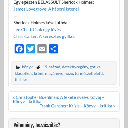
Egy egészen BELASSULT Sherlock Holmes:
James Lovegrove: A háború istenei
—
Sherlock Holmes kései utódai:
Lee Child: Csak egy lövés
Chris Carter: A keresztes gyilkos
F
T
E
O
ac
w
m
ss
e
itt
ail
za
könyv
19. század
,
detektívregény
,
gótika
,
b
er
m
klasszikus
,
krimi
,
magánnyomozó
,
természetfeletti
,
thriller
o
e
o
g
Bejegyzés
« Christopher Buehlman: A fekete nyelvű tolvaj –
k
navigáció
Könyv – kritika
Frank Gardner: Krízis – Könyv – kritika »
Vélemény, hozzászólás?