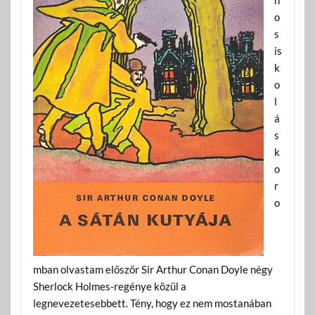
o
s
is
k
o
l
á
s
k
o
r
o
mban olvastam először Sir Arthur Conan Doyle négy
Sherlock Holmes-regénye közül a
legnevezetesebbett. Tény, hogy ez nem mostanában