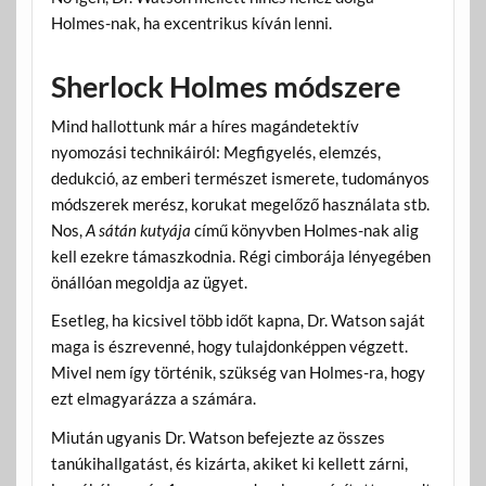
Holmes-nak, ha excentrikus kíván lenni.
Sherlock Holmes módszere
Mind hallottunk már a híres magándetektív
nyomozási technikáiról: Megfigyelés, elemzés,
dedukció, az emberi természet ismerete, tudományos
módszerek merész, korukat megelőző használata stb.
Nos,
A sátán kutyája
című könyvben Holmes-nak alig
kell ezekre támaszkodnia. Régi cimborája lényegében
önállóan megoldja az ügyet.
Esetleg, ha kicsivel több időt kapna, Dr. Watson saját
maga is észrevenné, hogy tulajdonképpen végzett.
Mivel nem így történik, szükség van Holmes-ra, hogy
ezt elmagyarázza a számára.
Miután ugyanis Dr. Watson befejezte az összes
tanúkihallgatást, és kizárta, akiket ki kellett zárni,