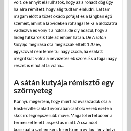
volt, de annyit elárulhatok, hogy az a rohadt dög úgy
halálra rémített, hogy alig tudtam elaludni. Láttam
magam előtt a tüzet okádó pofáját és a lángban égő
szemeit, amint a lápvidéken rohangál fel-alá áldozatra
vadászva és vonyít a holdra, de oly ádázul, hogy a
hideg futkározik tőle az ember hátán. De
A sátán
kutyája
megírása óta mégiscsak eltelt 120 év,
egyszóval nem lenne túl nagy csoda, ha ezalatt
megritkult volna a nevezetes eb szőre. És a fogai nagy
részét is elhullatta volna…
A sátán kutyája rémisztő egy
szörnyeteg
Könnyű megérteni, hogy miért az évszázadok óta a
Baskerville család nyomában csaholó véreb esete a
skót író legnépszerűbb műve. Magától értetődően a
természetfeletti aspektus miatt. A családot
bosszúálló szellemként kísértő nem evilági lény helyi