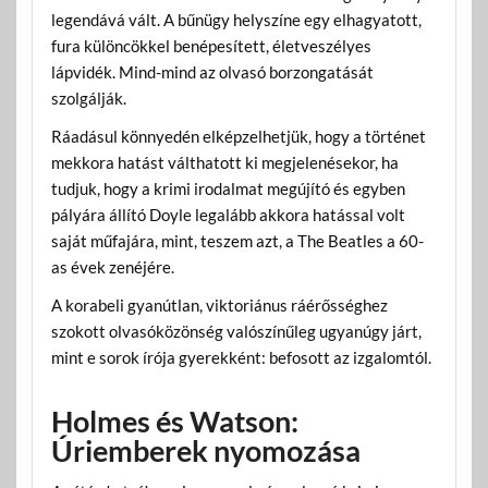
legendává vált. A bűnügy helyszíne egy elhagyatott,
fura különcökkel benépesített, életveszélyes
lápvidék. Mind-mind az olvasó borzongatását
szolgálják.
Ráadásul könnyedén elképzelhetjük, hogy a történet
mekkora hatást válthatott ki megjelenésekor, ha
tudjuk, hogy a krimi irodalmat megújító és egyben
pályára állító Doyle legalább akkora hatással volt
saját műfajára, mint, teszem azt, a The Beatles a 60-
as évek zenéjére.
A korabeli gyanútlan, viktoriánus ráérősséghez
szokott olvasóközönség valószínűleg ugyanúgy járt,
mint e sorok írója gyerekként: befosott az izgalomtól.
Holmes és Watson:
Úriemberek nyomozása