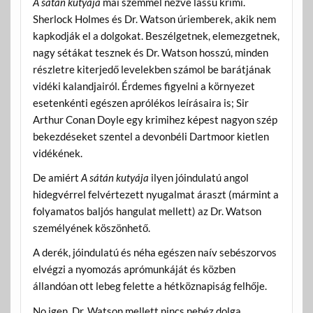
A sátán kutyája
mai szemmel nézve lassú krimi.
Sherlock Holmes és Dr. Watson úriemberek, akik nem
kapkodják el a dolgokat. Beszélgetnek, elemezgetnek,
nagy sétákat tesznek és Dr. Watson hosszú, minden
részletre kiterjedő levelekben számol be barátjának
vidéki kalandjairól. Érdemes figyelni a környezet
esetenkénti egészen aprólékos leírásaira is; Sir
Arthur Conan Doyle egy krimihez képest nagyon szép
bekezdéseket szentel a devonbéli Dartmoor kietlen
vidékének.
De amiért
A sátán kutyája
ilyen jóindulatú angol
hidegvérrel felvértezett nyugalmat áraszt (mármint a
folyamatos baljós hangulat mellett) az Dr. Watson
személyének köszönhető.
A derék, jóindulatú és néha egészen naív sebészorvos
elvégzi a nyomozás aprómunkáját és közben
állandóan ott lebeg felette a hétköznapiság felhője.
No igen, Dr. Watson mellett nincs nehéz dolga