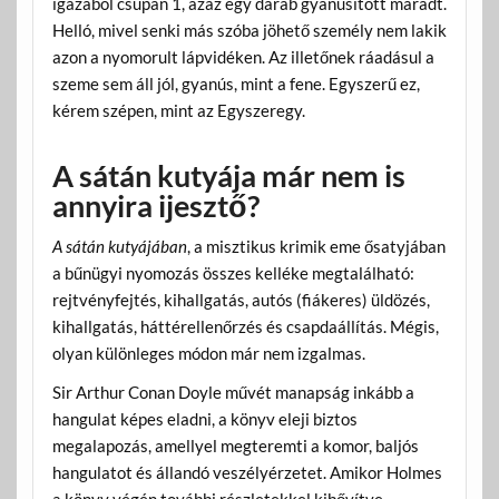
igazából csupán 1, azaz egy darab gyanúsított maradt.
Helló, mivel senki más szóba jöhető személy nem lakik
azon a nyomorult lápvidéken. Az illetőnek ráadásul a
szeme sem áll jól, gyanús, mint a fene. Egyszerű ez,
kérem szépen, mint az Egyszeregy.
A sátán kutyája már nem is
annyira ijesztő?
A sátán kutyájában
, a misztikus krimik eme ősatyjában
a bűnügyi nyomozás összes kelléke megtalálható:
rejtvényfejtés, kihallgatás, autós (fiákeres) üldözés,
kihallgatás, háttérellenőrzés és csapdaállítás. Mégis,
olyan különleges módon már nem izgalmas.
Sir Arthur Conan Doyle művét manapság inkább a
hangulat képes eladni, a könyv eleji biztos
megalapozás, amellyel megteremti a komor, baljós
hangulatot és állandó veszélyérzetet. Amikor Holmes