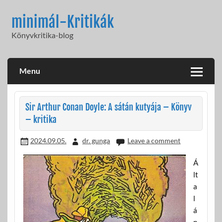
Skip
to
minimál-Kritikák
content
Könyvkritika-blog
Menu
Sir Arthur Conan Doyle: A sátán kutyája – Könyv
– kritika
2024.09.05.
dr. gunga
Leave a comment
Á
lt
a
l
á
n