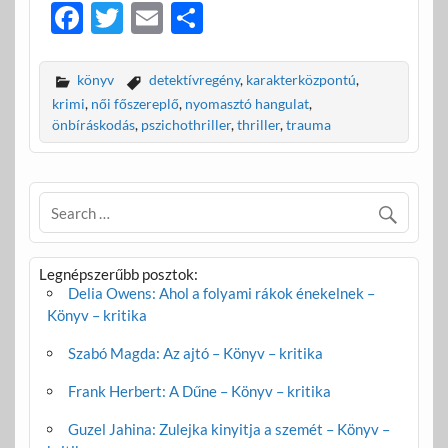
F
T
E
O
ac
w
m
ss
e
itt
ail
za
könyv
detektívregény
,
karakterközpontú
,
b
er
m
krimi
,
női főszereplő
,
nyomasztó hangulat
,
önbíráskodás
,
pszichothriller
,
thriller
,
trauma
o
e
o
g
k
Legnépszerűbb posztok:
Delia Owens: Ahol a folyami rákok énekelnek –
Könyv – kritika
Szabó Magda: Az ajtó – Könyv – kritika
Frank Herbert: A Dűne – Könyv – kritika
Guzel Jahina: Zulejka kinyitja a szemét – Könyv –