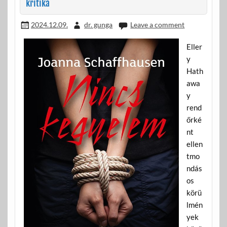
kritika
2024.12.09.
dr. gunga
Leave a comment
Eller
y
Hath
awa
y
rend
őrké
nt
ellen
tmo
ndás
os
körü
lmén
yek