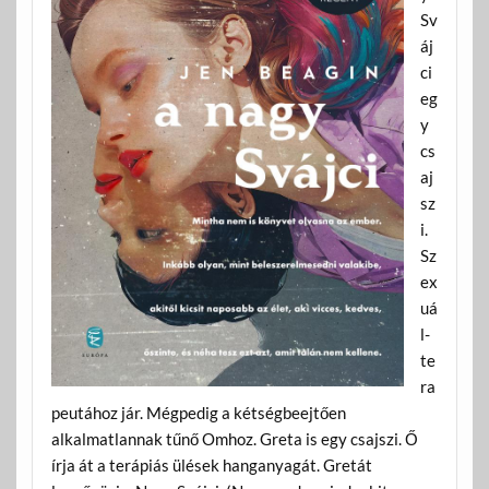
Sv
áj
ci
eg
y
cs
aj
sz
i.
Sz
ex
uá
l-
te
ra
peutához jár. Mégpedig a kétségbeejtően
alkalmatlannak tűnő Omhoz. Greta is egy csajszi. Ő
írja át a terápiás ülések hanganyagát. Gretát