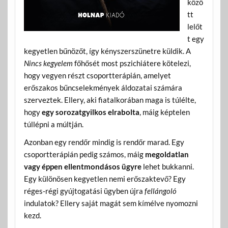
közö
tt
lelőt
t egy
kegyetlen bűnözőt, így kényszerszünetre küldik. A
Nincs kegyelem
főhősét most pszichiátere kötelezi,
hogy vegyen részt csoportterápián, amelyet
erőszakos bűncselekmények áldozatai számára
szerveztek. Ellery, aki fiatalkorában maga is túlélte,
hogy
egy sorozatgyilkos elrabolta
, máig képtelen
túllépni a múltján.
Azonban egy rendőr mindig is rendőr marad. Egy
csoportterápián pedig számos, máig
megoldatlan
vagy éppen
ellentmondásos ügyre
lehet bukkanni.
Egy különösen kegyetlen nemi erőszaktevő? Egy
réges-régi gyújtogatási ügyben újra
fellángoló
indulatok? Ellery saját magát sem kímélve nyomozni
kezd.