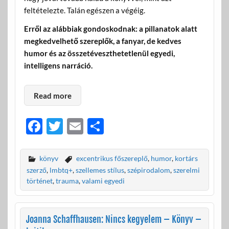
feltételezte. Talán egészen a végéig.
Erről az alábbiak gondoskodnak: a pillanatok alatt
megkedvelhető szereplők, a fanyar, de kedves
humor és az összetéveszthetetlenül egyedi,
intelligens narráció.
Read more
F
T
E
O
ac
w
m
ss
e
itt
ail
za
könyv
excentrikus főszereplő
,
humor
,
kortárs
b
er
m
szerző
,
lmbtq+
,
szellemes stílus
,
szépirodalom
,
szerelmi
történet
,
trauma
,
valami egyedi
o
e
o
g
Joanna Schaffhausen: Nincs kegyelem – Könyv –
k