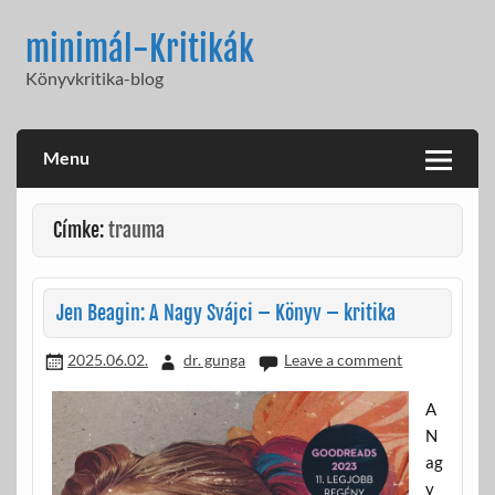
Skip
to
minimál-Kritikák
content
Könyvkritika-blog
Menu
Címke:
trauma
Jen Beagin: A Nagy Svájci – Könyv – kritika
2025.06.02.
dr. gunga
Leave a comment
A
N
ag
y