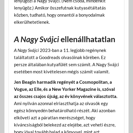
lenyűgözi a Nagy Svájci. (Nem csoda, mindenkit
lenyűgöz.) Amikor összefutnak kutyasétáltatás
közben, tudható, hogy onnantól a bonyodalmak
elkerülhetetlenek.
A Nagy Svájci
ellenállhatatlan
A Nagy Svájci
2023-ban a 11. legjobb regénynek
találtatott a Goodreads olvasóinak körében. Ez
persze általában kutyafülét sem számít. A Nagy Svájci
esetében most kivételesen mégis számít valamit.
Jen Beagin harmadik regényét a Cosmopolitan, a
Vogue, az Elle, és a New Yorker Magazine is, szóval
az összes csajos újság, az év könyvének választotta.
Ami nyilván azonnal elriaszthatja az olvasók egy
egész könnyedén behatárolható részét. Aki azonban
elköveti azt a páratlan merészséget, hogy
kíváncsiságból belekezd az elejébe, azt veheti észre,
hogy jóval tovább halad a könyvvel, mint azt