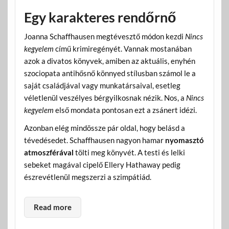
Egy karakteres rendőrnő
Joanna Schaffhausen megtévesztő módon kezdi
Nincs
kegyelem
című krimiregényét. Vannak mostanában
azok a divatos könyvek, amiben az aktuális, enyhén
szociopata antihősnő könnyed stílusban számol le a
saját családjával vagy munkatársaival, esetleg
véletlenül veszélyes bérgyilkosnak nézik. Nos, a
Nincs
kegyelem
első mondata pontosan ezt a zsánert idézi.
Azonban elég mindössze pár oldal, hogy belásd a
tévedésedet. Schaffhausen nagyon hamar
nyomasztó
atmoszférával
tölti meg könyvét. A testi és lelki
sebeket magával cipelő Ellery Hathaway pedig
észrevétlenül megszerzi a szimpátiád.
Read more