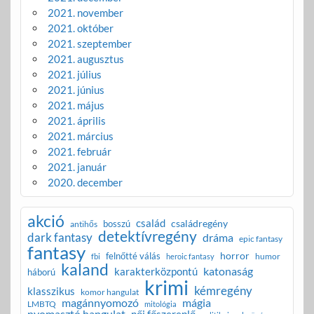
2021. november
2021. október
2021. szeptember
2021. augusztus
2021. július
2021. június
2021. május
2021. április
2021. március
2021. február
2021. január
2020. december
akció
család
családregény
bosszú
antihős
detektívregény
dark fantasy
dráma
epic fantasy
fantasy
horror
felnőtté válás
humor
fbi
heroic fantasy
kaland
katonaság
karakterközpontú
háború
krimi
kémregény
klasszikus
komor hangulat
magánnyomozó
mágia
LMBTQ
mitológia
nyomasztó hangulat
női főszereplő