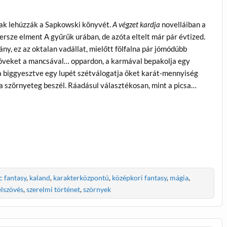
csak lehúzzák a Sapkowski könyvét.
A végzet kardja
novelláiban a
ersze elment A gyűrűk urában, de azóta eltelt már pár évtized.
kány, ez az oktalan vadállat, mielőtt fölfalna pár jómódúbb
gaköveket a mancsával… oppardon, a karmával bepakolja egy
ára biggyesztve egy lupét szétválogatja őket karát-mennyiség
z a szörnyeteg beszél. Ráadásul választékosan, mint a picsa…
c fantasy
,
kaland
,
karakterközpontú
,
középkori fantasy
,
mágia
,
elszövés
,
szerelmi történet
,
szörnyek