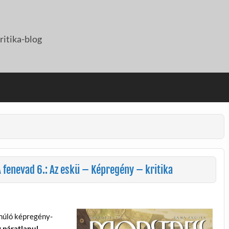
itika-blog
 fenevad 6.: Az eskü – Képregény – kritika
lmúló képregény-
 páratlanul