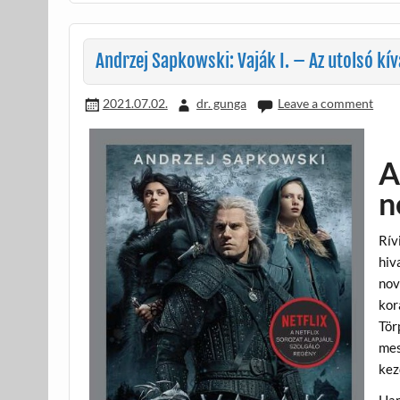
o
e
o
g
k
Andrzej Sapkowski: Vaják I. – Az utolsó kí
2021.07.02.
dr. gunga
Leave a comment
A
n
Rív
hiv
nov
kor
Tör
mes
kez