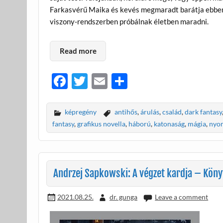
Farkasvérű Maika és kevés megmaradt barátja ebben a
viszony-rendszerben próbálnak életben maradni.
Read more
F
T
E
O
ac
w
m
ss
e
itt
ail
za
képregény
antihős
,
árulás
,
család
,
dark fantasy
b
er
m
fantasy
,
grafikus novella
,
háború
,
katonaság
,
mágia
,
nyom
o
e
o
g
k
Andrzej Sapkowski: A végzet kardja – Köny
2021.08.25.
dr. gunga
Leave a comment