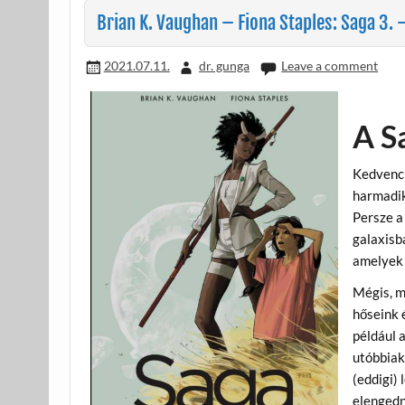
k
Brian K. Vaughan – Fiona Staples: Saga 3. 
2021.07.11.
dr. gunga
Leave a comment
A S
Kedvenc 
harmadik
Persze a 
galaxisb
amelyek 
Mégis, m
hőseink 
például 
utóbbiak
(eddigi) 
elengedn