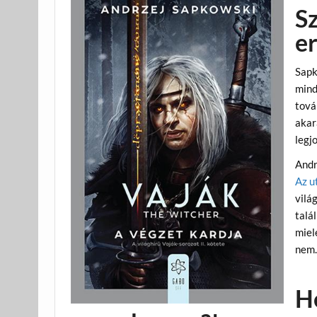
Sz
er
Sapk
mind
tová
akar
legj
Andr
Az u
vilá
talá
mielé
nem.
H