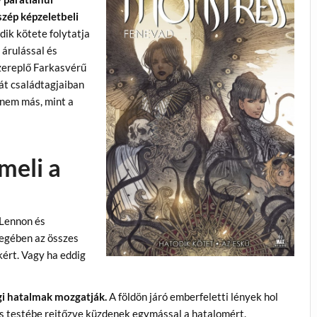
szép képzeletbeli
dik kötete folytatja
 árulással és
zereplő Farkasvérű
át családtagjaiban
z nem más, mint a
meli a
 Lennon és
yegében az összes
kért. Vagy ha eddig
gi hatalmak mozgatják.
A földön járó emberfeletti lények hol
más testébe rejtőzve küzdenek egymással a hatalomért.