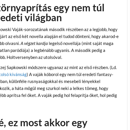
örnyaprítás egy nem túl
edeti világban
owski Vaják-sorozatának második részében az a legjobb, hogy
járt az első két novella alapján el tudod dönteni, hogy akarod-e
bb olvasni.
A végzet kardja
legelső novellája (mint saját maga
atlan paródiája) a legbénább ugyanis. A második pedig a
obb. Holtversenyben az utolsóval.
zej Sapkowski módszere ugyanaz az mint az első részben. (Ld.
tolsó kívánság
) A vaják kóborol egy nem túl eredeti fantasy-
gban, különféle rusnyaságokkal és mesebeli lényekkel
lkozik, a háta mögül meg szurkol neki a lelkes tömeg, hogy
bb aprítsa fel őket. A vaják pedig hol felaprítja őket, hol pedig
é, ez most akkor egy