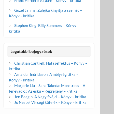
Frank Herbert: A Dűne – Könyv – kritika
Guzel Jahina: Zulejka kinyitja a szemét –
Könyv – kritika
Stephen King: Billy Summers – Könyv –
kritika
Legutóbbi bejegyzések
Christian Cantrell: Hatáseffektus – Könyv –
kritika
Arnaldur Indridason: A mélység titka –
Könyv – kritika
Marjorie Liu – Sana Takeda: Monstress – A
fenevad 6.: Az eskü – Képregény – kritika
Jen Beagin: A Nagy Svájci – Könyv – kritika
Jo Nesbø: Vérségi kötelék – Könyv – kritika