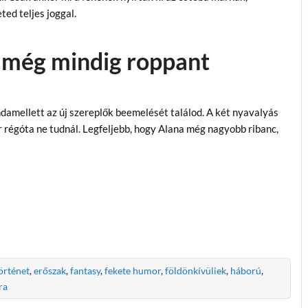
ted teljes joggal.
e még mindig roppant
amellett az új szereplők beemelését találod. A két nyavalyás
r régóta ne tudnál. Legfeljebb, hogy Alana még nagyobb ribanc,
örténet
,
erőszak
,
fantasy
,
fekete humor
,
földönkívüliek
,
háború
,
ra