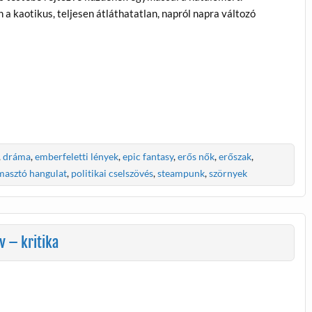
 kaotikus, teljesen átláthatatlan, napról napra változó
,
dráma
,
emberfeletti lények
,
epic fantasy
,
erős nők
,
erőszak
,
asztó hangulat
,
politikai cselszövés
,
steampunk
,
szörnyek
v – kritika