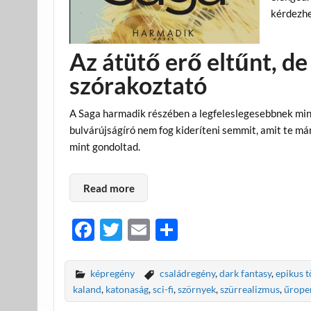
kérdezhe
Az átütő erő eltűnt, d
szórakoztató
A Saga harmadik részében a legfeleslegesebbnek mind
bulvárújságíró nem fog kideríteni semmit, amit te má
mint gondoltad.
Read more
F
T
E
O
ac
w
m
ss
e
itt
ail
za
képregény
családregény
,
dark fantasy
,
epikus t
b
er
m
kaland
,
katonaság
,
sci-fi
,
szörnyek
,
szürrealizmus
,
űrope