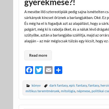
gyerekmese?!
A mesébe illő sztereotípiák pedig sajna ismételten 
sárkányok kincset őriznek a barlangjukban. Oké. Ez p
És még ha el is fogadjuk azt az alapállást, hogy a sár
polgárt, még ki is rabolja őket, és a náluk lévő drá
szütyőbe, aztán a barlangjába szállítja, majd az orr
alapján – az már mégiscsak túlzás egy kicsit, hogy e
Read more
F
T
E
O
ac
w
m
ss
e
itt
ail
za
könyv
dark fantasy
,
epic fantasy
,
fantasy
,
heroi
b
er
m
mítikus teremtmények
,
mitológia
,
népmese
,
politikai cs
o
e
o
g