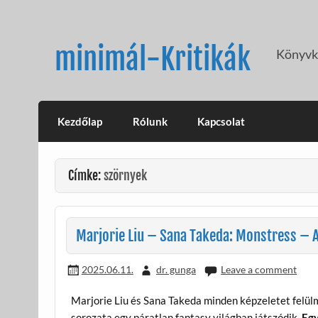
Skip
to
content
minimál-Kritikák
Könyvkr
Kezdőlap
Rólunk
Kapcsolat
Címke:
szörnyek
Marjorie Liu – Sana Takeda: Monstress – A
2025.06.11.
dr. gunga
Leave a comment
Marjorie Liu és Sana Takeda minden képzeletet felü
sorozata egy páratlan fantasy világban játszódik.
Egy