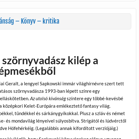
vánság – Könyv – kritika
 szörnyvadász kilép a
épmesékből
iai Geralt, a lengyel Sapkowski immár világhírnévre szert tett
atásos szörnyvadásza 1993-ban lépett színre egy
elláskötetben.
Az utolsó kívánság
színtere egy többé-kevésbé
a középkori Kelet-Európára emlékeztető fantasy világ.
pékkel, tündékkel és sárkánygyíkokkal. Plusz a szláv és német
e- és mondavilág lényeivel súlyosbítva. Strigától és lúdvérctől
dve Hófehérkéig. (Legalábbis annak kifordított verziójáig.)