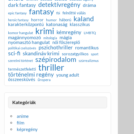
detektívregény
dark fantasy
dráma
fantasy
felnőtté válás
epic fantasy
fbi
kaland
horror
háború
humor
heroic fantasy
katonaság
karakterközpontú
klasszikus
krimi
kémregény
komor hangulat
LMBTQ
magánnyomozó
mágia
mitológia
nyomasztó hangulat
női főszereplő
pszichothriller
romantikus
politikai cselszövés
sci-fi
skandináv krimi
sorozatgyilkos
sport
szépirodalom
szerelmi történet
szürrealizmus
thriller
természetfeletti
történelmi regény
young adult
összeesküvés
űropera
Kategóriák
anime
film
képregény