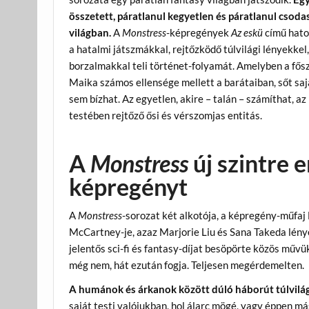
összetett, páratlanul kegyetlen és páratlanul csoda
világban.
A
Monstress
-képregények
Az eskü
című hato
a hatalmi játszmákkal, rejtőzködő túlvilági lényekkel,
borzalmakkal teli történet-folyamát. Amelyben a fős
Maika számos ellensége mellett a barátaiban, sőt saj
sem bízhat. Az egyetlen, akire – talán – számíthat, a
testében rejtőző ősi és vérszomjas entitás.
A
Monstress
új szintre e
képregényt
A
Monstress
-sorozat két alkotója, a képregény-műfaj
McCartney-je, azaz Marjorie Liu és Sana Takeda lén
jelentős sci-fi és fantasy-díjat besöpörte közös művü
még nem, hát ezután fogja. Teljesen megérdemelten.
A humánok és árkanok között dúló háborút túlvilá
saját testi valójukban, hol álarc mögé, vagy éppen 