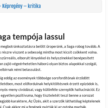
– Képregény – kritika
aga tempója lassul
megbotránkoztatásra belőtt űroperánk, a Saga robog tovább. A
 részre viszont a sebesség mintha most kicsit csökkent volna.
szürreális, elborult lényekkel és helyszínekkel benépesített
an zajló végeérhetetlen háború olyan biztos alapokkal szolgál,
elbírnak némi belassulást.
íg eddig az események többsége sorsfordítónak érződött
életében, most előfordulnak helykitöltésnek érzett epizódok is,
anyós-meny cívódásai, vagy különféle szereplők hallucinációi. Ez
 egyetlen pozitívuma, hogy tiszteletét teszi benne a sorozat
legjobb karaktere, Az Űzés, akit a szerzők láthatólag képtelenek
i. Csak akkor mi a fenének nyírták ki az ostoba marhák,