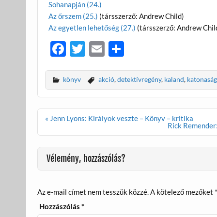
Sohanapján (24.)
Az őrszem (25.)
(társszerző: Andrew Child)
Az egyetlen lehetőség (27.)
(társszerző: Andrew Chil
F
T
E
O
ac
w
m
ss
e
itt
ail
za
könyv
akció
,
detektívregény
,
kaland
,
katonaság
b
er
m
o
e
Bejegyzés
« Jenn Lyons: Királyok veszte – Könyv – kritika
o
g
navigáció
Rick Remender:
k
Vélemény, hozzászólás?
Az e-mail címet nem tesszük közzé.
A kötelező mezőket
Hozzászólás
*