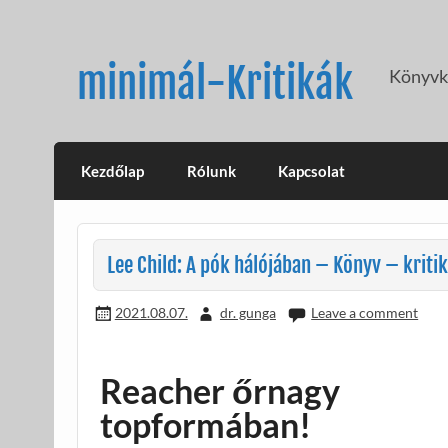
Skip
to
content
minimál-Kritikák
Könyvkr
Kezdőlap
Rólunk
Kapcsolat
Lee Child: A pók hálójában – Könyv – kriti
2021.08.07.
dr. gunga
Leave a comment
Reacher őrnagy
topformában!