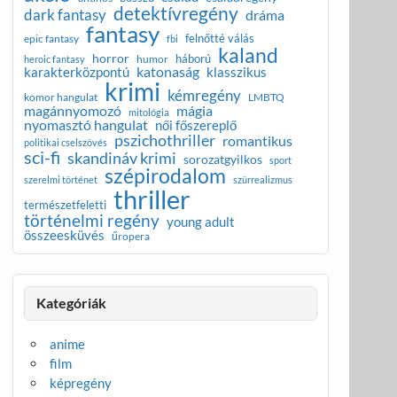
detektívregény
dark fantasy
dráma
fantasy
felnőtté válás
epic fantasy
fbi
kaland
horror
háború
humor
heroic fantasy
katonaság
karakterközpontú
klasszikus
krimi
kémregény
komor hangulat
LMBTQ
magánnyomozó
mágia
mitológia
nyomasztó hangulat
női főszereplő
pszichothriller
romantikus
politikai cselszövés
sci-fi
skandináv krimi
sorozatgyilkos
sport
szépirodalom
szerelmi történet
szürrealizmus
thriller
természetfeletti
történelmi regény
young adult
összeesküvés
űropera
Kategóriák
anime
film
képregény