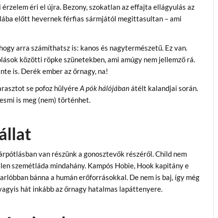
érzelem éri el újra. Bezony, szokatlan az effajta ellágyulás az
lába előtt hevernek férfias sármjától megittasultan – ami
hogy arra számíthatsz is: kanos és nagytermészetű. Ez van.
colások közötti röpke szünetekben, ami amúgy nem jellemző rá.
zinte is. Derék ember az őrnagy, na!
arasztot se pofoz hülyére
A pók hálójában
átélt kalandjai során.
lyesmi is meg (nem) történhet.
llat
 kárpótlásban van részünk a gonosztevők részéről. Child nem
lketlen szemétláda mindahány. Kampós Hobie, Hook kapitány e
zarlóbban bánna a humán erőforrásokkal. De nem is baj, így még
 vagyis hát inkább az őrnagy hatalmas lapáttenyere.