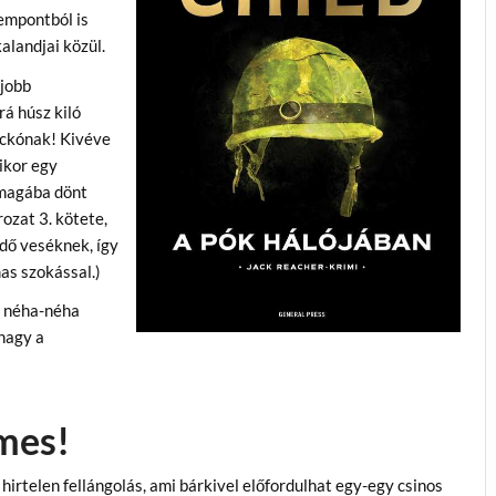
empontból is
alandjai közül.
jobb
rá húsz kiló
fickónak! Kivéve
mikor egy
 magába dönt
rozat 3. kötete,
ő veséknek, így
as szokással.)
ha néha-néha
nagy a
mes!
irtelen fellángolás, ami bárkivel előfordulhat egy-egy csinos