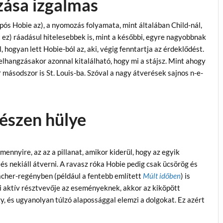
ása izgalmas
pós Hobie az), a nyomozás folyamata, mint általában Child-nál,
t ez) ráadásul hitelesebbek is, mint a későbbi, egyre nagyobbnak
 hogyan lett Hobie-ból az, aki, végig fenntartja az érdeklődést.
elhangzásakor azonnal kitalálható, hogy mi a stájsz. Mint ahogy
másodszor is St. Louis-ba. Szóval a nagy átverések sajnos n-e-
észen hülye
mennyire, az az a pillanat, amikor kiderül, hogy az egyik
és nekiáll átverni. A ravasz róka Hobie pedig csak ücsörög és
cher-regényben (például a fentebb említett
Múlt időben
) is
aki aktív résztvevője az eseményeknek, akkor az kiköpött
, és ugyanolyan túlzó alapossággal elemzi a dolgokat. Ez azért