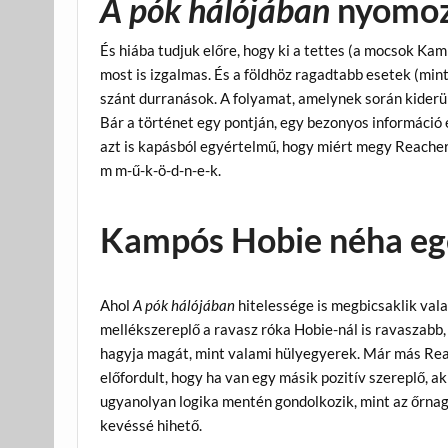
A pók hálójában
nyomoz
És hiába tudjuk előre, hogy ki a tettes (a mocsok Kam
most is izgalmas. És a földhöz ragadtabb esetek (min
szánt durranások. A folyamat, amelynek során kiderül,
Bár a történet egy pontján, egy bezonyos információ 
azt is kapásból egyértelmű, hogy miért megy Reacher 
m m-ű-k-ö-d-n-e-k.
Kampós Hobie néha eg
Ahol
A pók hálójában
hitelessége is megbicsaklik vala
mellékszereplő a ravasz róka Hobie-nál is ravaszabb, 
hagyja magát, mint valami hülyegyerek. Már más Rea
előfordult, hogy ha van egy másik pozitív szereplő, 
ugyanolyan logika mentén gondolkozik, mint az őrnagy
kevéssé hihető.