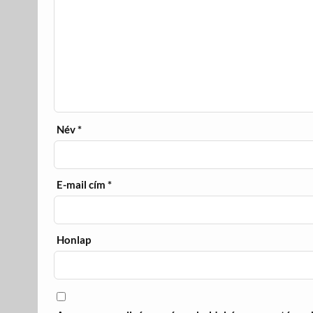
Név
*
E-mail cím
*
Honlap