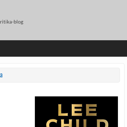
itika-blog
ka