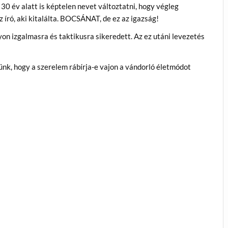
 30 év alatt is képtelen nevet változtatni, hogy végleg
z író, aki kitalálta. BOCSÁNAT, de ez az igazság!
on izgalmasra és taktikusra sikeredett. Az ez utáni levezetés
ünk, hogy a szerelem rábírja-e vajon a vándorló életmódot