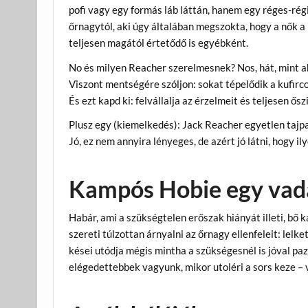
pofi vagy egy formás láb láttán, hanem egy réges-régi 
őrnagytól, aki úgy általában megszokta, hogy a nők a 
teljesen magától értetődő is egyébként.
No és milyen Reacher szerelmesnek? Nos, hát, mint a
Viszont mentségére szóljon: sokat tépelődik a kufir
És ezt kapd ki: felvállalja az érzelmeit és teljesen ős
Plusz egy (kiemelkedés): Jack Reacher egyetlen tajp
Jó, ez nem annyira lényeges, de azért jó látni, hogy i
Kampós Hobie egy vadá
Habár, ami a szükségtelen erőszak hiányát illeti, bő
szereti túlzottan árnyalni az őrnagy ellenfeleit: le
kései utódja mégis mintha a szükségesnél is jóval pa
elégedettebbek vagyunk, mikor utoléri a sors keze –