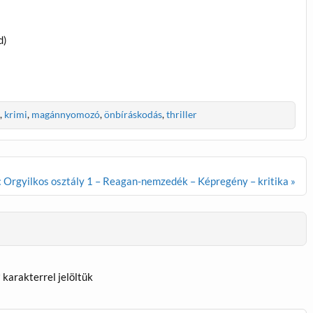
d)
,
krimi
,
magánnyomozó
,
önbíráskodás
,
thriller
 Orgyilkos osztály 1 – Reagan-nemzedék – Képregény – kritika »
*
karakterrel jelöltük