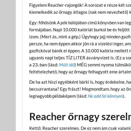
Figyelem Reacher-rajongók! A sorozat e része két sz
kiemelkedik az őrnagy átlagos (nak nem nevezhető) k
Egy: főhősünk
A pók hálójában
című könyvben van leg
formájában. Napi 10.000 kalóriát burkol be és feljött 
izom. (Mert ás, mint a gép.) Úgyhogy jajj minden gaz
persze, ha nem éppen akkor jön rá a vizelési inger, a
gazfickóval bánik el éppen. A 10.000 kalória mellett
ugyanis napi teljes TÍZ LITER ásványvizet is. (Ez a so
a 23.-ban (lásd:
Múlt idő
) MÉG semmi nyoma túlműköd
feltételezhető, hogy az őrnagy felhagyott eme ártalm
De ha azt hiszi egyébként bárki is, hogy érdekelne, 
becsurrantana? Egy frászt! Megmondtam, hogy az őr
legnagyobb példaképem (lásd:
Ne add fel könnyen
).
Reacher őrnagy szerel
Kettő: Reacher szerelmes. De ez nem ám csak valami h