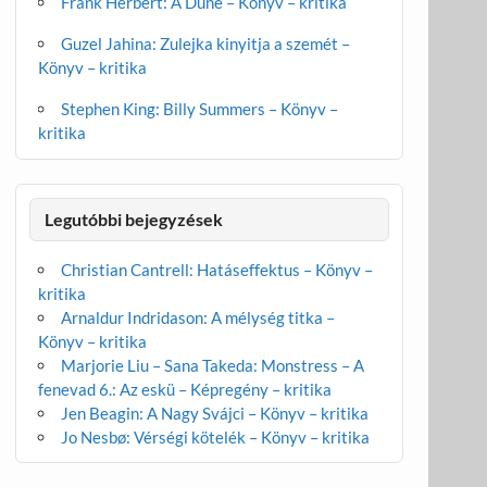
Frank Herbert: A Dűne – Könyv – kritika
Guzel Jahina: Zulejka kinyitja a szemét –
Könyv – kritika
Stephen King: Billy Summers – Könyv –
kritika
Legutóbbi bejegyzések
Christian Cantrell: Hatáseffektus – Könyv –
kritika
Arnaldur Indridason: A mélység titka –
Könyv – kritika
Marjorie Liu – Sana Takeda: Monstress – A
fenevad 6.: Az eskü – Képregény – kritika
Jen Beagin: A Nagy Svájci – Könyv – kritika
Jo Nesbø: Vérségi kötelék – Könyv – kritika