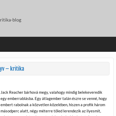
itika-blog
yv – kritika
Jack Reacher bárhová megy, valahogy mindig belekeveredik
egy emberrablásba. Egy átlagember talán észre se venné, hogy
embert rabolnak a közvetlen közelében, hiszen a profik három
másodperc alatt, négy méterre tőled lerendezik az ilyesmit,