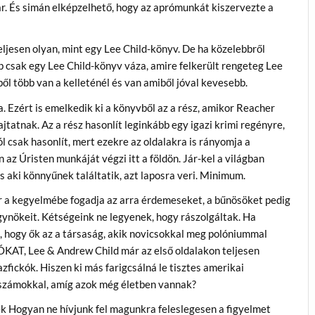
zar. És simán elképzelhető, hogy az aprómunkát kiszervezte a
esen olyan, mint egy Lee Child-könyv. De ha közelebbről
b csak egy Lee Child-könyv váza, amire felkerült rengeteg Lee
ől több van a kelleténél és van amiből jóval kevesebb.
 Ezért is emelkedik ki a könyvből az a rész, amikor Reacher
tatnak. Az a rész hasonlít leginkább egy igazi krimi regényre,
l csak hasonlít, mert ezekre az oldalakra is rányomja a
z Úristen munkáját végzi itt a földön. Jár-kel a világban
 aki könnyűnek találtatik, azt laposra veri. Minimum.
 a kegyelmébe fogadja az arra érdemeseket, a bűnösöket pedig
gynökeit. Kétségeink ne legyenek, hogy rászolgáltak. Ha
, hogy ők az a társaság, akik novicsokkal meg polóniummal
ÓKAT, Lee & Andrew Child már az első oldalakon teljesen
ickók. Hiszen ki más farigcsálná le tisztes amerikai
rszámokkal, amíg azok még életben vannak?
k Hogyan ne hívjunk fel magunkra feleslegesen a figyelmet