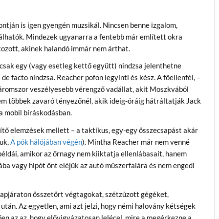
rontján is igen gyengén muzsikál. Nincsen benne izgalom,
lálhatók. Mindezek ugyanarra a fentebb már említett okra
ltozott, akinek halandó immár nem árthat.
csak egy (vagy esetleg kettő együtt) nindzsa jelenthetne
de facto nindzsa. Reacher pofon legyinti és kész. A főellenfél, –
 háromszor veszélyesebb vérengző vadállat, akit Moszkvából
em többek zavaró tényezőnél, akik ideig-óráig hátráltatják Jack
t a mobil bíráskodásban.
tő elemzések mellett – a taktikus, egy-egy összecsapást akár
juk,
A pók hálójában végén
). Mintha Reacher már nem venné
példái, amikor az őrnagy nem kiiktatja ellenlábasait, hanem
ába vagy hipót önt eléjük az autó műszerfalára és nem engedi
lapjáraton összetört végtagokat, szétzúzott gégéket,
után. Az egyetlen, ami azt jelzi, hogy némi halovány kétségek
en az az, hogy elővigyázatosan lelécel, mire a megérkezne a