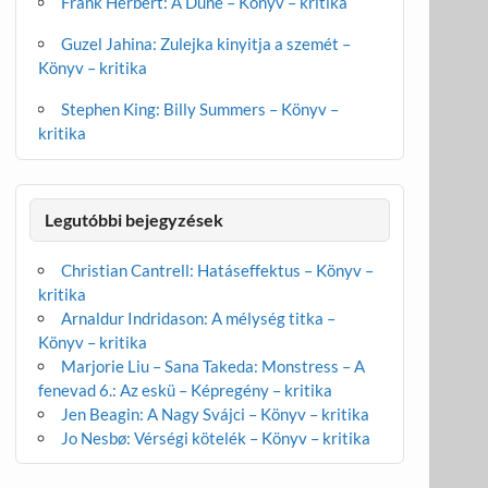
Frank Herbert: A Dűne – Könyv – kritika
Guzel Jahina: Zulejka kinyitja a szemét –
Könyv – kritika
Stephen King: Billy Summers – Könyv –
kritika
Legutóbbi bejegyzések
Christian Cantrell: Hatáseffektus – Könyv –
kritika
Arnaldur Indridason: A mélység titka –
Könyv – kritika
Marjorie Liu – Sana Takeda: Monstress – A
fenevad 6.: Az eskü – Képregény – kritika
Jen Beagin: A Nagy Svájci – Könyv – kritika
Jo Nesbø: Vérségi kötelék – Könyv – kritika