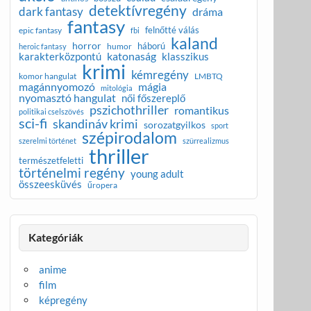
detektívregény
dark fantasy
dráma
fantasy
felnőtté válás
epic fantasy
fbi
kaland
horror
háború
humor
heroic fantasy
katonaság
karakterközpontú
klasszikus
krimi
kémregény
komor hangulat
LMBTQ
magánnyomozó
mágia
mitológia
nyomasztó hangulat
női főszereplő
pszichothriller
romantikus
politikai cselszövés
sci-fi
skandináv krimi
sorozatgyilkos
sport
szépirodalom
szerelmi történet
szürrealizmus
thriller
természetfeletti
történelmi regény
young adult
összeesküvés
űropera
Kategóriák
anime
film
képregény