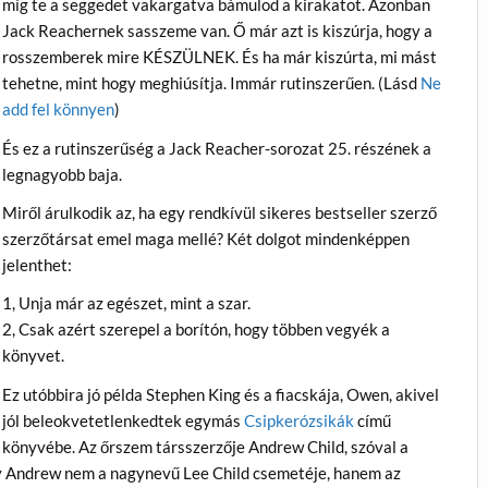
míg te a seggedet vakargatva bámulod a kirakatot. Azonban
Jack Reachernek sasszeme van. Ő már azt is kiszúrja, hogy a
rosszemberek mire KÉSZÜLNEK. És ha már kiszúrta, mi mást
tehetne, mint hogy meghiúsítja. Immár rutinszerűen. (Lásd
Ne
add fel könnyen
)
És ez a rutinszerűség a Jack Reacher-sorozat 25. részének a
legnagyobb baja.
Miről árulkodik az, ha egy rendkívül sikeres bestseller szerző
szerzőtársat emel maga mellé? Két dolgot mindenképpen
jelenthet:
1, Unja már az egészet, mint a szar.
2, Csak azért szerepel a borítón, hogy többen vegyék a
könyvet.
Ez utóbbira jó példa Stephen King és a fiacskája, Owen, akivel
jól beleokvetetlenkedtek egymás
Csipkerózsikák
című
könyvébe. Az őrszem társszerzője Andrew Child, szóval a
hogy Andrew nem a nagynevű Lee Child csemetéje, hanem az