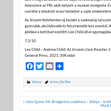
helyszínre az FBI, akik helyett a munkát elvégezte. É
cserélni a lebukott orosz kémeket a saját embereikre
Az őrszem feltehetően új kezdet a vadonatúj társszer
gyorsabb, akciódúsabb és felszínesebb lesz ezentúl. Az
például a kettővel ezelőtti Lee Child által egymagá
7.2/10
Lee Child – Andrew Child: Az őrszem (Jack Reacher 2
General Press. 2021. 308 oldal
F
T
E
O
ac
w
m
ss
e
itt
ail
za
könyv
krimi
,
thriller
b
er
m
o
e
Bejegyzés
« Julia Quinn: Mr. Bridgerton csábítása – Könyv – kriti
o
g
navigáció
Mark M