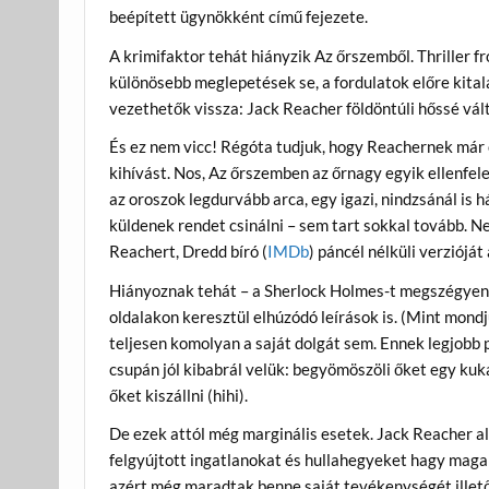
beépített ügynökként című fejezete.
A krimifaktor tehát hiányzik Az őrszemből. Thriller f
különösebb meglepetések se, a fordulatok előre kita
vezethetők vissza: Jack Reacher földöntúli hőssé vá
És ez nem vicc! Régóta tudjuk, hogy Reachernek már 
kihívást. Nos, Az őrszemben az őrnagy egyik ellenfele 
az oroszok legdurvább arca, egy igazi, nindzsánál is
küldenek rendet csinálni – sem tart sokkal tovább. N
Reachert, Dredd bíró (
IMDb
) páncél nélküli verziójá
Hiányoznak tehát – a Sherlock Holmes-t megszégyení
oldalakon keresztül elhúzódó leírások is. (Mint mond
teljesen komolyan a saját dolgát sem. Ennek legjobb 
csupán jól kibabrál velük: begyömöszöli őket egy kuk
őket kiszállni (hihi).
De ezek attól még marginális esetek. Jack Reacher a
felgyújtott ingatlanokat és hullahegyeket hagy maga 
azért még maradtak benne saját tevékenységét illető