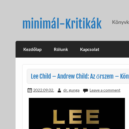
Skip
to
content
minimál-Kritikák
Könyvkr
Kezdőlap
Rólunk
Kapcsolat
Lee Child – Andrew Child: Az őrszem – Kön
2022.09.02.
dr. gunga
Leave a comment