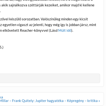
s akik sajnálkozva széttárják kezeiket, amikor majd ki kellene
.
zővel készülő sorozatban. Valószínűleg minden egy kicsit
 egyetlen vigaszt az jelenti, hogy még így is jobban jársz, mint
ban elkövetett Reacher-könyvvel (Lásd
Múlt idő
).
5.)
ka
illar – Frank Quitely: Jupiter hagyatéka – Képregény – kritika »