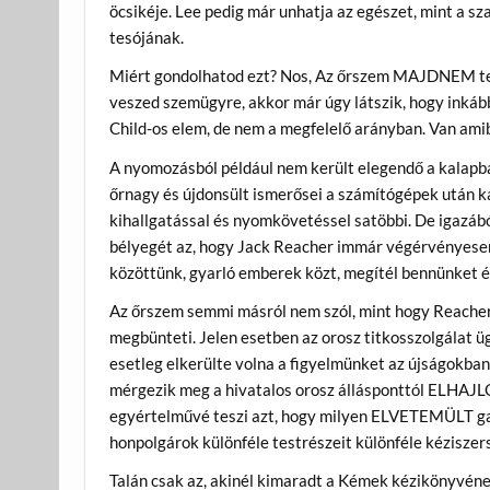
öcsikéje. Lee pedig már unhatja az egészet, mint a s
tesójának.
Miért gondolhatod ezt? Nos, Az őrszem MAJDNEM telj
veszed szemügyre, akkor már úgy látszik, hogy inkáb
Child-os elem, de nem a megfelelő arányban. Van amib
A nyomozásból például nem került elegendő a kalapba.
őrnagy és újdonsült ismerősei a számítógépek után kaj
kihallgatással és nyomkövetéssel satöbbi. De igazábó
bélyegét az, hogy Jack Reacher immár végérvényesen a
közöttünk, gyarló emberek közt, megítél bennünket és
Az őrszem semmi másról nem szól, mint hogy Reacher
megbünteti. Jelen esetben az orosz titkosszolgálat ü
esetleg elkerülte volna a figyelmünket az újságokban
mérgezik meg a hivatalos orosz állásponttól ELHAJL
egyértelművé teszi azt, hogy milyen ELVETEMÜLT gazf
honpolgárok különféle testrészeit különféle kézisze
Talán csak az, akinél kimaradt a Kémek kézikönyvéne