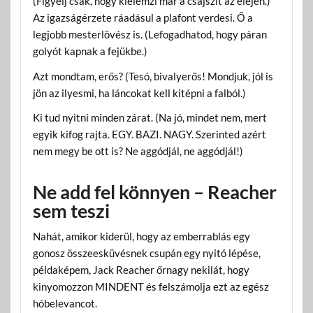
(Figyelj csak, hogy kielemzi már a csajszit az elején.)
Az igazságérzete ráadásul a plafont verdesi. Ő a
legjobb mesterlövész is. (Lefogadhatod, hogy páran
golyót kapnak a fejükbe.)
Azt mondtam, erős? (Tesó, bivalyerős! Mondjuk, jól is
jön az ilyesmi, ha láncokat kell kitépni a falból.)
Ki tud nyitni minden zárat. (Na jó, mindet nem, mert
egyik kifog rajta. EGY. BAZI. NAGY. Szerinted azért
nem megy be ott is? Ne aggódjál, ne aggódjál!)
Ne add fel könnyen – Reacher
sem teszi
Nahát, amikor kiderül, hogy az emberrablás egy
gonosz összeesküvésnek csupán egy nyitó lépése,
példaképem, Jack Reacher őrnagy nekilát, hogy
kinyomozzon MINDENT és felszámolja ezt az egész
hóbelevancot.