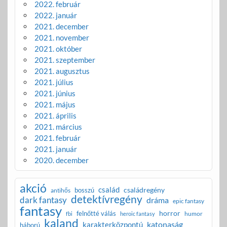
2022. február
2022. január
2021. december
2021. november
2021. október
2021. szeptember
2021. augusztus
2021. július
2021. június
2021. május
2021. április
2021. március
2021. február
2021. január
2020. december
akció
család
családregény
bosszú
antihős
detektívregény
dark fantasy
dráma
epic fantasy
fantasy
horror
felnőtté válás
humor
fbi
heroic fantasy
kaland
katonaság
karakterközpontú
háború