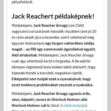
pályafutását.
Jack Reachert példaképnek!
Példaképem,
Jack Reacher őrnagy
Lee Child
nagyszerű sorozatának második részében (ami jó 20
év után akadt újra a kezembe, ezért véletlenül még
egyszer kiolvastam)
egy furgon rakterében találja
magát – az FBI egy szemrevaló ügynökével együtt.
Akit elraboltak.
Példaképem, Jack Reacher őrnagy
csak úgy véletlenül kerül a furgonba. A
Ne add fel
könnyen
végtelenül buta emberrablói ahelyett, hogy
kipenderítenék a kocsiból, magukkal cipelik.
Elképzelni sem tudják ezek a nyavalyások, hogy
ezzel mekkora problémákat vesznek a nyakukba.
Példaképem,
Jack Reacher őrnagy ugyanis erős,
okos, képzett, ravasz és Sherlock Holmes-abb
Sherlock Holmes-nál is
(lásd:
A sátán kutyája
).