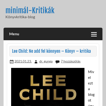
Skip
to
minimál-Kritikák
content
Könyvkritika-blog
Menu
Lee Child: Ne add fel könnyen – Könyv – kritika
2021.01.23.
dr. gunga
7 hozzászólás
Miv
el
ezt
a
blog
ot
úgy