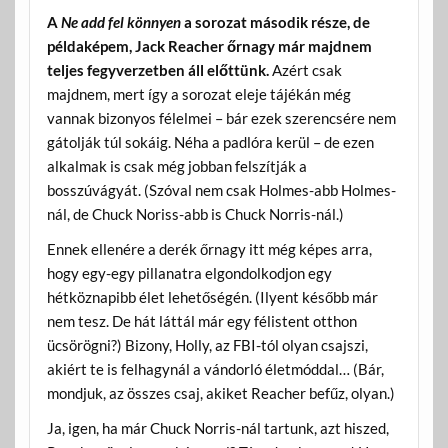
A
Ne add fel könnyen
a sorozat második része, de
példaképem, Jack Reacher őrnagy már majdnem
teljes fegyverzetben áll előttünk.
Azért csak
majdnem, mert így a sorozat eleje tájékán még
vannak bizonyos félelmei – bár ezek szerencsére nem
gátolják túl sokáig. Néha a padlóra kerül – de ezen
alkalmak is csak még jobban felszítják a
bosszúvágyát. (Szóval nem csak Holmes-abb Holmes-
nál, de Chuck Noriss-abb is Chuck Norris-nál.)
Ennek ellenére a derék őrnagy itt még képes arra,
hogy egy-egy pillanatra elgondolkodjon egy
hétköznapibb élet lehetőségén. (Ilyent később már
nem tesz. De hát láttál már egy félistent otthon
ücsörögni?) Bizony, Holly, az FBI-tól olyan csajszi,
akiért te is felhagynál a vándorló életmóddal… (Bár,
mondjuk, az összes csaj, akiket Reacher befűz, olyan.)
Ja, igen, ha már Chuck Norris-nál tartunk, azt hiszed,