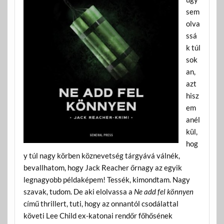
sem
olva
ssá
k túl
sok
an,
azt
hisz
em
anél
kül,
hog
y túl nagy körben köznevetség tárgyává válnék,
bevallhatom, hogy Jack Reacher őrnagy az egyik
legnagyobb példaképem! Tessék, kimondtam. Nagy
szavak, tudom. De aki elolvassa a
Ne add fel könnyen
című thrillert, tuti, hogy az onnantól csodálattal
követi Lee Child ex-katonai rendőr főhősének