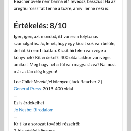
Reacher ővele nem bánna el? Tévedsz, basszus! Ha az
öregfiú rossz fát tenne a tűzre, annyi lenne neki is!
Értékelés: 8/10
Igen, igen, azt mondod, itt van ez a folytonos
számolgatás. Jó, lehet, hogy egy kicsit sok van belőle,
de hát ki nem hibátlan. Kicsit hirtelen van vége a
könyvnek? Kit érdekel?! 400 oldal, akkor van vége,
amikor! Meg hogy néha túl van magyarázva? Na most
már aztán elég legyen!
Lee Child:
Ne add fel könnyen
(Jack Reacher 2.)
General Press
. 2019. 400 oldal
—
Ez is érdekelhet:
Jo Nesbo: Birodalom
—
Kritika a sorozat további részeiről:
2. Ne add fel könnyen