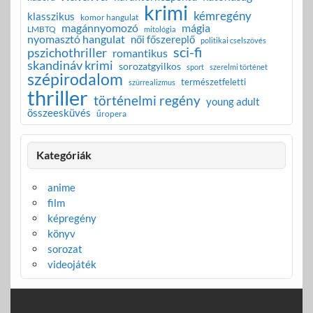
krimi
kémregény
klasszikus
komor hangulat
magánnyomozó
mágia
LMBTQ
mitológia
nyomasztó hangulat
női főszereplő
politikai cselszövés
sci-fi
pszichothriller
romantikus
skandináv krimi
sorozatgyilkos
sport
szerelmi történet
szépirodalom
természetfeletti
szürrealizmus
thriller
történelmi regény
young adult
összeesküvés
űropera
Kategóriák
anime
film
képregény
könyv
sorozat
videojáték