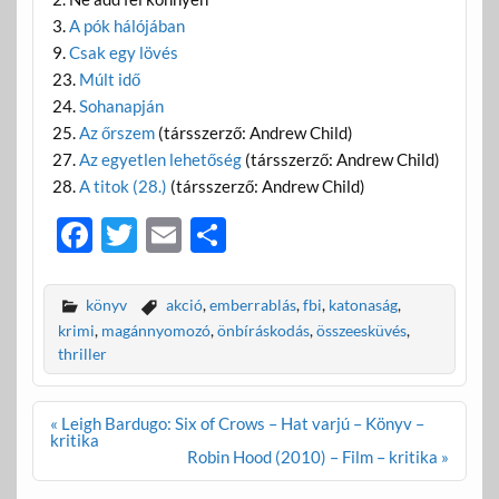
3.
A pók hálójában
9.
Csak egy lövés
23.
Múlt idő
24.
Sohanapján
25.
Az őrszem
(társszerző: Andrew Child)
27.
Az egyetlen lehetőség
(társszerző: Andrew Child)
28.
A titok (28.)
(társszerző: Andrew Child)
F
T
E
O
ac
w
m
ss
e
itt
ail
za
könyv
akció
,
emberrablás
,
fbi
,
katonaság
,
b
er
m
krimi
,
magánnyomozó
,
önbíráskodás
,
összeesküvés
,
thriller
o
e
o
g
Bejegyzés
« Leigh Bardugo: Six of Crows – Hat varjú – Könyv –
k
navigáció
kritika
Robin Hood (2010) – Film – kritika »