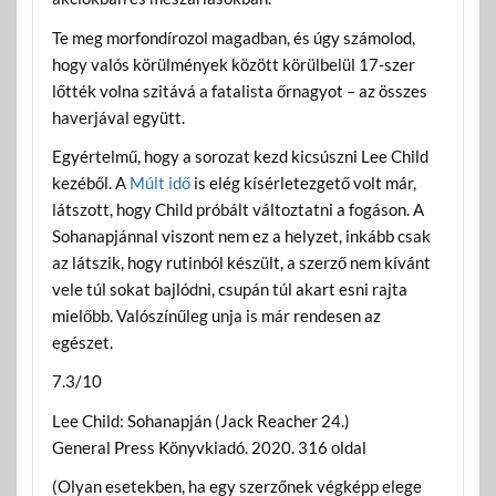
Te meg morfondírozol magadban, és úgy számolod,
hogy valós körülmények között körülbelül 17-szer
lőtték volna szitává a fatalista őrnagyot – az összes
haverjával együtt.
Egyértelmű, hogy a sorozat kezd kicsúszni Lee Child
kezéből. A
Múlt idő
is elég kísérletezgető volt már,
látszott, hogy Child próbált változtatni a fogáson. A
Sohanapjánnal viszont nem ez a helyzet, inkább csak
az látszik, hogy rutinból készült, a szerző nem kívánt
vele túl sokat bajlódni, csupán túl akart esni rajta
mielőbb. Valószínűleg unja is már rendesen az
egészet.
7.3/10
Lee Child: Sohanapján (Jack Reacher 24.)
General Press Könyvkiadó. 2020. 316 oldal
(Olyan esetekben, ha egy szerzőnek végképp elege