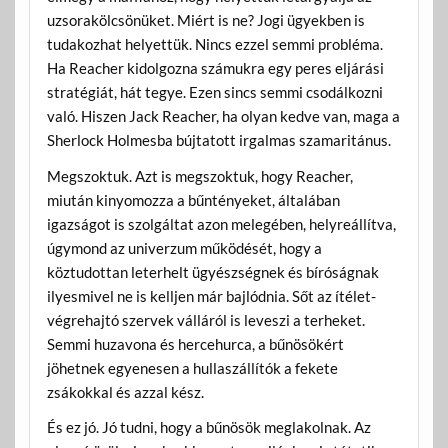
uzsorakölcsönüket. Miért is ne? Jogi ügyekben is
tudakozhat helyettük. Nincs ezzel semmi probléma.
Ha Reacher kidolgozna számukra egy peres eljárási
stratégiát, hát tegye. Ezen sincs semmi csodálkozni
való. Hiszen Jack Reacher, ha olyan kedve van, maga a
Sherlock Holmesba bújtatott irgalmas szamaritánus.
Megszoktuk. Azt is megszoktuk, hogy Reacher,
miután kinyomozza a bűntényeket, általában
igazságot is szolgáltat azon melegében, helyreállítva,
úgymond az univerzum működését, hogy a
köztudottan leterhelt ügyészségnek és bíróságnak
ilyesmivel ne is kelljen már bajlódnia. Sőt az ítélet-
végrehajtó szervek válláról is leveszi a terheket.
Semmi huzavona és hercehurca, a bűnösökért
jöhetnek egyenesen a hullaszállítók a fekete
zsákokkal és azzal kész.
És ez jó. Jó tudni, hogy a bűnösök meglakolnak. Az