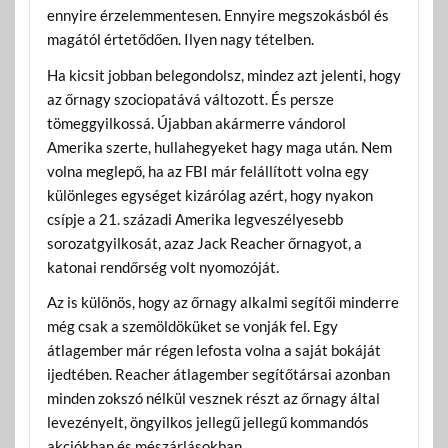
ennyire érzelemmentesen. Ennyire megszokásból és
magától értetődően. Ilyen nagy tételben.
Ha kicsit jobban belegondolsz, mindez azt jelenti, hogy
az őrnagy szociopatává változott. És persze
tömeggyilkossá. Újabban akármerre vándorol
Amerika szerte, hullahegyeket hagy maga után. Nem
volna meglepő, ha az FBI már felállított volna egy
különleges egységet kizárólag azért, hogy nyakon
csípje a 21. századi Amerika legveszélyesebb
sorozatgyilkosát, azaz Jack Reacher őrnagyot, a
katonai rendőrség volt nyomozóját.
Az is különös, hogy az őrnagy alkalmi segítői minderre
még csak a szemöldöküket se vonják fel. Egy
átlagember már régen lefosta volna a saját bokáját
ijedtében. Reacher átlagember segítőtársai azonban
minden zokszó nélkül vesznek részt az őrnagy által
levezényelt, öngyilkos jellegű jellegű kommandós
akciókban és mészárlásokban.