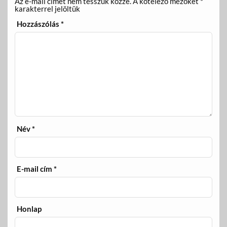
Az e-mail címet nem tesszük közzé.
A kötelező mezőket
*
karakterrel jelöltük
Hozzászólás
*
Név
*
E-mail cím
*
Honlap