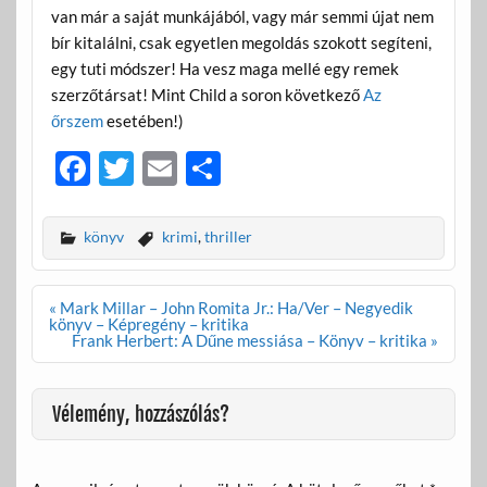
van már a saját munkájából, vagy már semmi újat nem
bír kitalálni, csak egyetlen megoldás szokott segíteni,
egy tuti módszer! Ha vesz maga mellé egy remek
szerzőtársat! Mint Child a soron következő
Az
őrszem
esetében!)
F
T
E
O
ac
w
m
ss
e
itt
ail
za
könyv
krimi
,
thriller
b
er
m
o
e
Bejegyzés
« Mark Millar – John Romita Jr.: Ha/Ver – Negyedik
navigáció
könyv – Képregény – kritika
o
g
Frank Herbert: A Dűne messiása – Könyv – kritika »
k
Vélemény, hozzászólás?