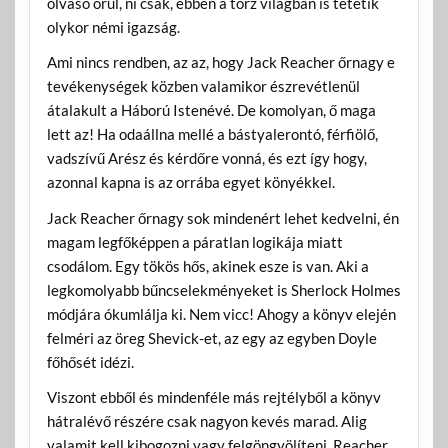
olvasó örül, ni csak, ebben a torz világban is tétetik
olykor némi igazság.
Ami nincs rendben, az az, hogy Jack Reacher őrnagy e
tevékenységek közben valamikor észrevétlenül
átalakult a Háború Istenévé. De komolyan, ő maga
lett az! Ha odaállna mellé a bástyalerontó, férfiölő,
vadszívű Arész és kérdőre vonná, és ezt így hogy,
azonnal kapna is az orrába egyet könyékkel.
Jack Reacher őrnagy sok mindenért lehet kedvelni, én
magam legfőképpen a páratlan logikája miatt
csodálom. Egy tökös hős, akinek esze is van. Aki a
legkomolyabb bűncselekményeket is Sherlock Holmes
módjára ókumlálja ki. Nem vicc! Ahogy a könyv elején
felméri az öreg Shevick-et, az egy az egyben Doyle
főhősét idézi.
Viszont ebből és mindenféle más rejtélyből a könyv
hátralévő részére csak nagyon kevés marad. Alig
valamit kell kibogozni vagy felgöngyölíteni. Reacher