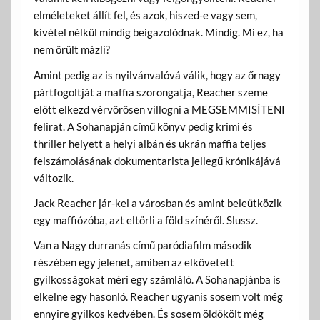
elméleteket állít fel, és azok, hiszed-e vagy sem,
kivétel nélkül mindig beigazolódnak. Mindig. Mi ez, ha
nem őrült mázli?
Amint pedig az is nyilvánvalóvá válik, hogy az őrnagy
pártfogoltját a maffia szorongatja, Reacher szeme
előtt elkezd vérvörösen villogni a MEGSEMMISÍTENI
felirat. A Sohanapján című könyv pedig krimi és
thriller helyett a helyi albán és ukrán maffia teljes
felszámolásának dokumentarista jellegű krónikájává
változik.
Jack Reacher jár-kel a városban és amint beleütközik
egy maffiózóba, azt eltörli a föld színéről. Slussz.
Van a Nagy durranás című paródiafilm második
részében egy jelenet, amiben az elkövetett
gyilkosságokat méri egy számláló. A Sohanapjánba is
elkelne egy hasonló. Reacher ugyanis sosem volt még
ennyire gyilkos kedvében. És sosem öldökölt még