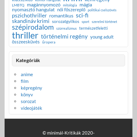
magánnyomozó
mágia
LMBTQ
mitológia
nyomasztó hangulat
női főszereplő
politikai cselszövés
sci-fi
pszichothriller
romantikus
skandináv krimi
sorozatgyilkos
sport
szerelmi történet
szépirodalom
természetfeletti
szürrealizmus
thriller
történelmi regény
young adult
összeesküvés
űropera
Kategóriák
anime
film
képregény
könyv
sorozat
videojáték
© minimál-Kritikák 2020-