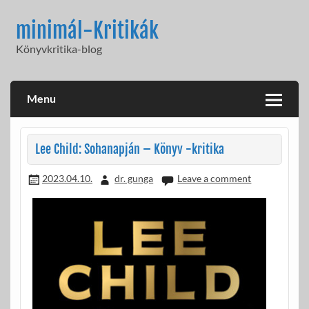
Skip
to
minimál-Kritikák
content
Könyvkritika-blog
Menu
Lee Child: Sohanapján – Könyv -kritika
2023.04.10.
dr. gunga
Leave a comment