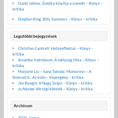
Guzel Jahina: Zulejka kinyitja a szemét – Könyv –
kritika
Stephen King: Billy Summers – Könyv – kritika
Legutóbbi bejegyzések
Christian Cantrell: Hatáseffektus – Könyv –
kritika
Arnaldur Indridason: A mélység titka – Könyv –
kritika
Marjorie Liu – Sana Takeda: Monstress – A
fenevad 6.: Az eskü – Képregény – kritika
Jen Beagin: A Nagy Svájci – Könyv – kritika
Jo Nesbø: Vérségi kötelék – Könyv – kritika
Archívum
2025. június