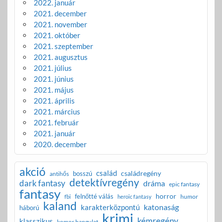
2022. január
2021. december
2021. november
2021. október
2021. szeptember
2021. augusztus
2021. július
2021. június
2021. május
2021. április
2021. március
2021. február
2021. január
2020. december
akció
család
családregény
bosszú
antihős
detektívregény
dark fantasy
dráma
epic fantasy
fantasy
horror
felnőtté válás
humor
fbi
heroic fantasy
kaland
katonaság
karakterközpontú
háború
krimi
kémregény
klasszikus
komor hangulat