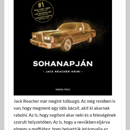
Jack Reacher már megint túlbuzgó. Az még rendben is
van, hogy megment egy idős bácsit, akit ki akarnak
rabolni. Az is, hogy segíteni akar neki és a feleségének
szorult helyzetében. Az is, hogy a nevükben eljárva
elmegy a maffiához, hogy helyettük letárgyalja az