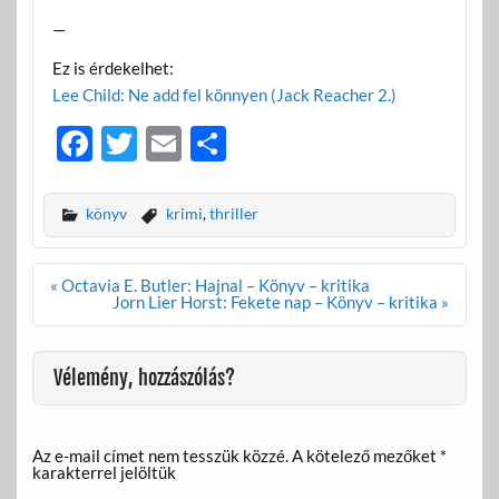
—
Ez is érdekelhet:
Lee Child: Ne add fel könnyen (Jack Reacher 2.)
F
T
E
O
ac
w
m
ss
e
itt
ail
za
könyv
krimi
,
thriller
b
er
m
o
e
Bejegyzés
« Octavia E. Butler: Hajnal – Könyv – kritika
navigáció
Jorn Lier Horst: Fekete nap – Könyv – kritika »
o
g
k
Vélemény, hozzászólás?
Az e-mail címet nem tesszük közzé.
A kötelező mezőket
*
karakterrel jelöltük