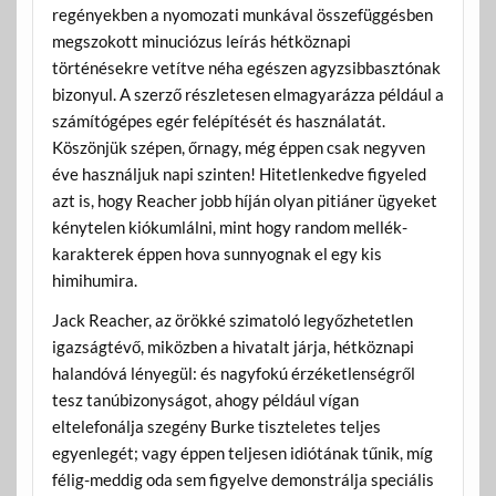
regényekben a nyomozati munkával összefüggésben
megszokott minuciózus leírás hétköznapi
történésekre vetítve néha egészen agyzsibbasztónak
bizonyul. A szerző részletesen elmagyarázza például a
számítógépes egér felépítését és használatát.
Köszönjük szépen, őrnagy, még éppen csak negyven
éve használjuk napi szinten! Hitetlenkedve figyeled
azt is, hogy Reacher jobb híján olyan pitiáner ügyeket
kénytelen kiókumlálni, mint hogy random mellék-
karakterek éppen hova sunnyognak el egy kis
himihumira.
Jack Reacher, az örökké szimatoló legyőzhetetlen
igazságtévő, miközben a hivatalt járja, hétköznapi
halandóvá lényegül: és nagyfokú érzéketlenségről
tesz tanúbizonyságot, ahogy például vígan
eltelefonálja szegény Burke tiszteletes teljes
egyenlegét; vagy éppen teljesen idiótának tűnik, míg
félig-meddig oda sem figyelve demonstrálja speciális