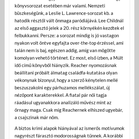
könyvsorozat esetében már valami. Nemzeti
büszkeségünk, a Leslie L. Lawrence-sorozat kb. a
hatodik résztől vált önmaga paródiájává. Lee Childnál
az első aggasztó jelek a 20. rész környékén kezdtek el
felbukkanni. Persze: a sorozat mindig is jó vastagon
nyakon volt öntve egyfajta over-the-top érzéssel, ami
talán nem is baj, egészen addig, amíg van mögötte
komolyan vehető történet. Ez most, első ízben, a Múlt
idő című könyvből hiányzik. Reacher nyomozásnak
beállítani próbált álmatag családfa-kutatása olyan
vékonynak bizonyul, hogy a szerző kénytelen mellé
beszuszakolni egy párhuzamos mellékszálat, új
nézőpont karakterekkel. A fiatal pár női tagja
ráadásul ugyanakkora analizáló művész mint az
őrnagy maga. Csak míg Reachernek elhiszed ugyebár,
a csajszinak már nöm.
A biztos krimi alapok hiányával az ismerős motívumok
nagyrészt fárasztó modorosságnak tűnnek. A korábbi