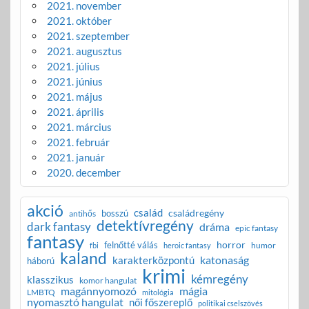
2021. november
2021. október
2021. szeptember
2021. augusztus
2021. július
2021. június
2021. május
2021. április
2021. március
2021. február
2021. január
2020. december
akció
család
családregény
bosszú
antihős
detektívregény
dark fantasy
dráma
epic fantasy
fantasy
horror
felnőtté válás
humor
fbi
heroic fantasy
kaland
katonaság
karakterközpontú
háború
krimi
kémregény
klasszikus
komor hangulat
magánnyomozó
mágia
LMBTQ
mitológia
nyomasztó hangulat
női főszereplő
politikai cselszövés