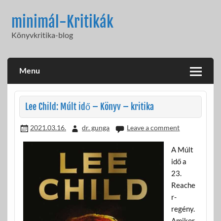
Skip
to
minimál-Kritikák
content
Könyvkritika-blog
Menu
Lee Child: Múlt idő – Könyv – kritika
2021.03.16.
dr. gunga
Leave a comment
A Múlt
idő a
23.
Reache
r-
regény.
Amikor