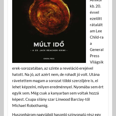
kb. 20.
évvel
ezelőtt
rátalált
am Lee
Child-ra
a
General
Press
Világsik
erek-sorozatában, az szinte a reveláció erejével
hatott. Na jó, azt azért nem, de rohadt jó volt. Utána
rávetettem magam a sorozat többi szerzőjére is, el
lehet képzelni, milyen eredménnyel. Nyomába sem ért
egyik sem. Még csak a kanyarban sem voltak hozzá
képest. Csupa silány szar Linwood Barclay-től
Michael Robothamig.
Huszonhárom nagyjából hasonló színvonalú rész egy