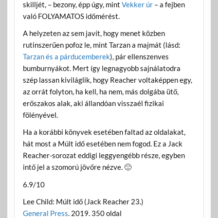
skilljét, – bezony, épp úgy, mint
Vekker úr
– a fejben
való FOLYAMATOS időmérést.
A helyzeten az sem javít, hogy menet közben
rutinszerűen pofoz le, mint Tarzan a majmát (lásd:
Tarzan és a párducemberek
), pár ellenszenves
bumburnyákot. Mert így legnagyobb sajnálatodra
szép lassan kiviláglik, hogy Reacher voltaképpen egy,
az orrát folyton, ha kell, ha nem, más dolgába ütő,
erőszakos alak, aki állandóan visszaél fizikai
fölényével.
Ha a korábbi könyvek esetében faltad az oldalakat,
hát most a Múlt idő esetében nem fogod. Ez a Jack
Reacher-sorozat eddigi leggyengébb része, egyben
intő jel a szomorú jövőre nézve. 🙁
6.9/10
Lee Child: Múlt idő (Jack Reacher 23.)
General Press
. 2019. 350 oldal