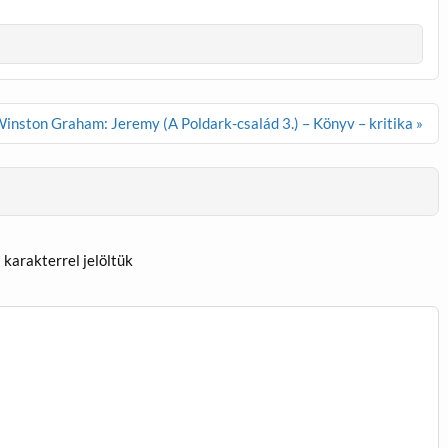
inston Graham: Jeremy (A Poldark-család 3.) – Könyv – kritika »
*
karakterrel jelöltük