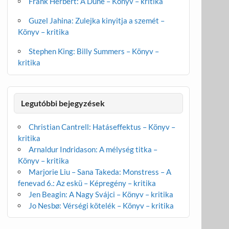
Frank Herbert: A Dűne – Könyv – kritika
Guzel Jahina: Zulejka kinyitja a szemét –
Könyv – kritika
Stephen King: Billy Summers – Könyv –
kritika
Legutóbbi bejegyzések
Christian Cantrell: Hatáseffektus – Könyv –
kritika
Arnaldur Indridason: A mélység titka –
Könyv – kritika
Marjorie Liu – Sana Takeda: Monstress – A
fenevad 6.: Az eskü – Képregény – kritika
Jen Beagin: A Nagy Svájci – Könyv – kritika
Jo Nesbø: Vérségi kötelék – Könyv – kritika