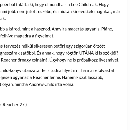
l poénból találta ki, hogy elmondhassa Lee Child-nak. Hogy
mmi jobb nem jutott eszébe, és miután kinevették magukat, már
tak.
bb a károd, mint a hasznod. Annyira macerás ugyanis. Pláne,
 felhívd magadra a figyelmet.
s tervezés nélkül sikeresen betörj egy szigorúan őrzött
neszárak satöbbi. És annak, hogy rögtön UTÁNA ki is szökjél?
Reacher őrnagy csinálná. Úgyhogy ne is próbálkozz ilyesmivel!
ld-könyv utánzata. Te is tudnál ilyet írni, ha már elolvastál
jesen ugyanaz a Reacher lenne. Hanem kicsit lassabb,
 olyan, mintha Andrew Child írta volna.
k Reacher 27.)