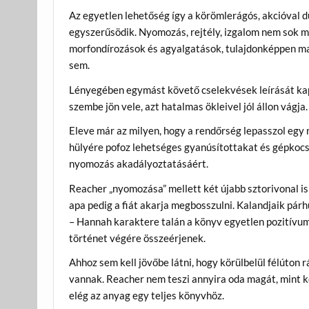
Az egyetlen lehetőség így a körömlerágós, akcióval 
egyszerűsödik. Nyomozás, rejtély, izgalom nem sok 
morfondírozások és agyalgatások, tulajdonképpen ma
sem.
Lényegében egymást követő cselekvések leírását kap
szembe jön vele, azt hatalmas ökleivel jól állon vágja.
Eleve már az milyen, hogy a rendőrség lepasszol egy
hülyére pofoz lehetséges gyanúsítottakat és gépkocsi
nyomozás akadályoztatásáért.
Reacher „nyomozása” mellett két újabb sztorivonal is 
apa pedig a fiát akarja megbosszulni. Kalandjaik pá
– Hannah karaktere talán a könyv egyetlen pozitívuma
történet végére összeérjenek.
Ahhoz sem kell jövőbe látni, hogy körülbelül félúton 
vannak. Reacher nem teszi annyira oda magát, mint k
elég az anyag egy teljes könyvhöz.