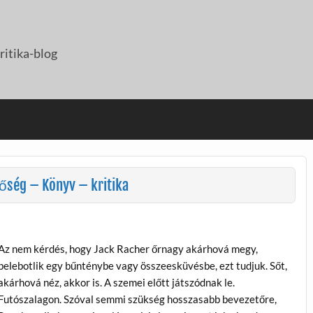
itika-blog
tőség – Könyv – kritika
Az nem kérdés, hogy Jack Racher őrnagy akárhová megy,
belebotlik egy bűnténybe vagy összeesküvésbe, ezt tudjuk. Sőt,
akárhová néz, akkor is. A szemei előtt játszódnak le.
Futószalagon. Szóval semmi szükség hosszasabb bevezetőre,