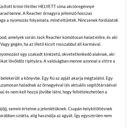
dúsított krimi-thriller HELYETT sima akcióregénnyé
marad benne. A Reacher őrnagyra jellemző hosszas
ga a nyomozás folyamata, mind eltűntek. Nincsenek fordulatok
od, amelyek során Jack Reacher komótosan halad előre, és aki
 Vagy gégén, ha az illető kicsit rosszabbul áll karmával.
 nyomozást egy szakadt kinézetű, okvetetlenkedő alaknak, aki
kat lövöldöz ripityára. A valóságban menne azonnal a sittre a
belekerült a könyvbe. Egy fiú az apját akarja megtalálni. Egy
rhuzamosan haladnak az őrnagyéval (és aktuális segítőtársáéval
) és nem kell hozzá jövőbe látni, hogy feltételezhetően a
rájöjj, semmi értelme a jelenlétüknek. Csupán helykitöltésnek
orábban szokta, alig használja az agyát. Így egyszerűen nem