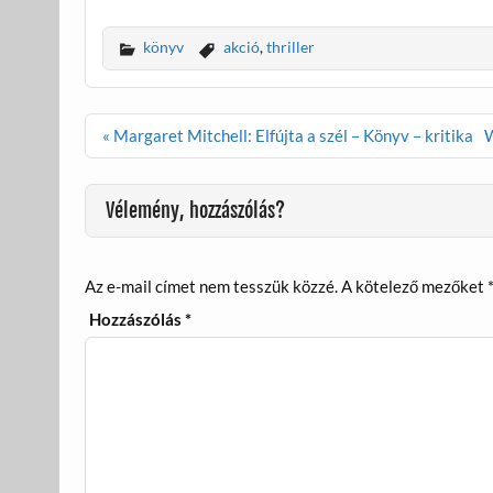
ac
w
m
ss
e
itt
ail
za
könyv
akció
,
thriller
b
er
m
o
e
Bejegyzés
« Margaret Mitchell: Elfújta a szél – Könyv – kritika
W
o
g
navigáció
k
Vélemény, hozzászólás?
Az e-mail címet nem tesszük közzé.
A kötelező mezőket
Hozzászólás
*