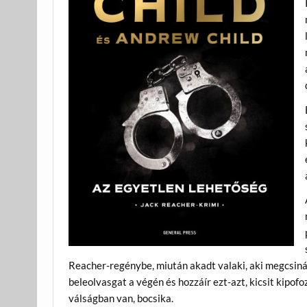
Reacher-regénybe, miután akadt valaki, aki megcsiná
beleolvasgat a végén és hozzáír ezt-azt, kicsit kipof
válságban van, bocsika.