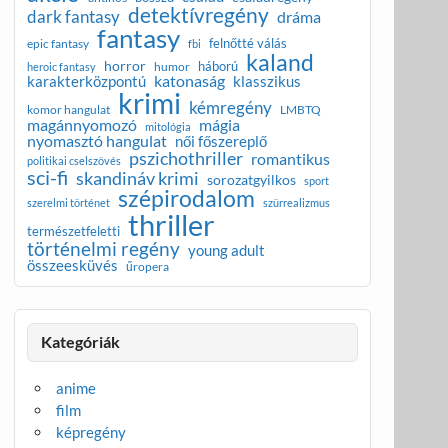
detektívregény
dark fantasy
dráma
fantasy
felnőtté válás
epic fantasy
fbi
kaland
horror
háború
humor
heroic fantasy
katonaság
karakterközpontú
klasszikus
krimi
kémregény
komor hangulat
LMBTQ
magánnyomozó
mágia
mitológia
nyomasztó hangulat
női főszereplő
pszichothriller
romantikus
politikai cselszövés
sci-fi
skandináv krimi
sorozatgyilkos
sport
szépirodalom
szerelmi történet
szürrealizmus
thriller
természetfeletti
történelmi regény
young adult
összeesküvés
űropera
Kategóriák
anime
film
képregény