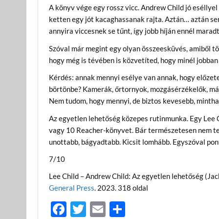
A könyv vége egy rossz vicc. Andrew Child jó eséllye
ketten egy jót kacaghassanak rajta. Aztán… aztán se
annyira viccesnek se tűnt, így jobb híján ennél marad
Szóval már megint egy olyan összeesküvés, amiből tö
hogy még is tévében is közvetíted, hogy minél jobban
Kérdés: annak mennyi esélye van annak, hogy előzete
börtönbe? Kamerák, őrtornyok, mozgásérzékelők, mág
Nem tudom, hogy mennyi, de biztos kevesebb, mintha 
Az egyetlen lehetőség közepes rutinmunka. Egy Lee Chi
vagy 10 Reacher-könyvet. Bár természetesen nem tel
unottabb, bágyadtabb. Kicsit lomhább. Egyszóval pont
7/10
Lee Child – Andrew Child: Az egyetlen lehetőség (Jac
General Press
. 2023. 318 oldal
F
T
E
O