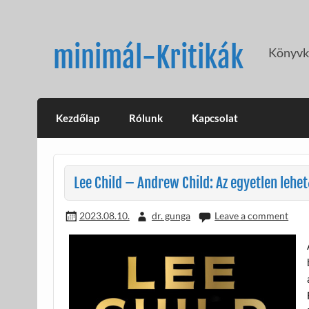
Skip
to
content
minimál-Kritikák
Könyvkr
Kezdőlap
Rólunk
Kapcsolat
Lee Child – Andrew Child: Az egyetlen lehe
2023.08.10.
dr. gunga
Leave a comment