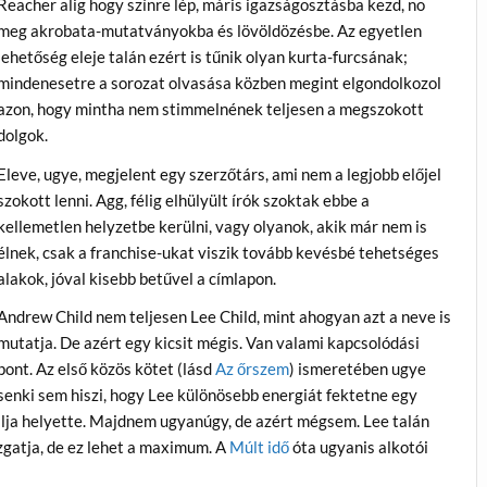
Reacher alig hogy színre lép, máris igazságosztásba kezd, no
meg akrobata-mutatványokba és lövöldözésbe. Az egyetlen
lehetőség eleje talán ezért is tűnik olyan kurta-furcsának;
mindenesetre a sorozat olvasása közben megint elgondolkozol
azon, hogy mintha nem stimmelnének teljesen a megszokott
dolgok.
Eleve, ugye, megjelent egy szerzőtárs, ami nem a legjobb előjel
szokott lenni. Agg, félig elhülyült írók szoktak ebbe a
kellemetlen helyzetbe kerülni, vagy olyanok, akik már nem is
élnek, csak a franchise-ukat viszik tovább kevésbé tehetséges
alakok, jóval kisebb betűvel a címlapon.
Andrew Child nem teljesen Lee Child, mint ahogyan azt a neve is
mutatja. De azért egy kicsit mégis. Van valami kapcsolódási
pont. Az első közös kötet (lásd
Az őrszem
) ismeretében ugye
senki sem hiszi, hogy Lee különösebb energiát fektetne egy
lja helyette. Majdnem ugyanúgy, de azért mégsem. Lee talán
ozgatja, de ez lehet a maximum. A
Múlt idő
óta ugyanis alkotói