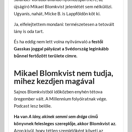
újságíró Mikael Blomkvist jelenlétét sem nélkülözi.
Ugyanis, nahát, Micke B. is Lappföldön köt ki.
Ja, elfelejtettem mondani: természetesen a tetovált
lány is oda tart.
És ha eddig nem lett volna nyilvánvaló a
festői
Gasskas joggal pályázat a Svédország leginkább
bűnnel fertőzött területe címre.
Mikael Blomkvist nem tudja,
mihez kezdjen magával
Sajnos Blomkvistból időközben enyhén tétova
öregember vált. A Millennium folyóiratnak vége.
Podcast lesz belőle.
Ha van
A lány, akinek semmi sem drága
című
könyvnek felesleges szereplője, akkor Blomkvist az.
Azon kívül, hogy tétlen szemlélőként követi az