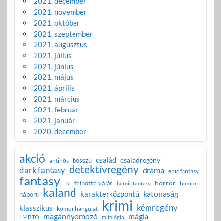
2021. december
2021. november
2021. október
2021. szeptember
2021. augusztus
2021. július
2021. június
2021. május
2021. április
2021. március
2021. február
2021. január
2020. december
akció
család
családregény
bosszú
antihős
detektívregény
dark fantasy
dráma
epic fantasy
fantasy
horror
felnőtté válás
humor
fbi
heroic fantasy
kaland
katonaság
karakterközpontú
háború
krimi
kémregény
klasszikus
komor hangulat
magánnyomozó
mágia
LMBTQ
mitológia