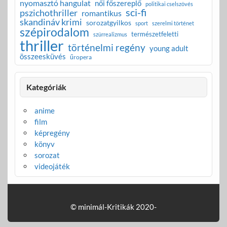
nyomasztó hangulat
női főszereplő
politikai cselszövés
sci-fi
pszichothriller
romantikus
skandináv krimi
sorozatgyilkos
sport
szerelmi történet
szépirodalom
természetfeletti
szürrealizmus
thriller
történelmi regény
young adult
összeesküvés
űropera
Kategóriák
anime
film
képregény
könyv
sorozat
videojáték
© minimál-Kritikák 2020-