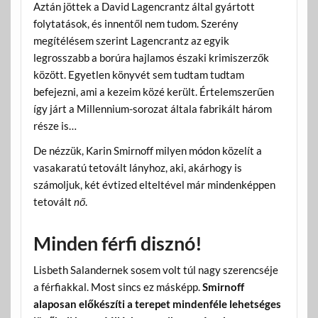
Aztán jöttek a David Lagencrantz által gyártott
folytatások, és innentől nem tudom. Szerény
megítélésem szerint Lagencrantz az egyik
legrosszabb a borúra hajlamos északi krimiszerzők
között. Egyetlen könyvét sem tudtam tudtam
befejezni, ami a kezeim közé került. Értelemszerűen
így járt a Millennium-sorozat általa fabrikált három
része is…
De nézzük, Karin Smirnoff milyen módon közelít a
vasakaratú tetovált lányhoz, aki, akárhogy is
számoljuk, két évtized elteltével már mindenképpen
tetovált
nő
.
Minden férfi disznó!
Lisbeth Salandernek sosem volt túl nagy szerencséje
a férfiakkal. Most sincs ez másképp.
Smirnoff
alaposan előkészíti a terepet mindenféle lehetséges