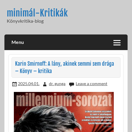
Skip
to
minimál-Kritikák
content
Könyvkritika-blog
Menu
Karin Smirnoff: A lány, akinek semmi sem drága
– Könyv – kritika
2025.04.01.
dr. gunga
Leave a comment