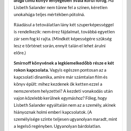
drága
című könyv lényegében Svala körül forog.
Ha
Lisbeth Salander nem tűnne fel a színen, kéretlen
unokahúga teljes mértékben pótolná.
Ráadásul a tetoválatlan lány két szuperképességgel
is rendelkezik: nem érez fájdalmat, továbbá egyetlen
zár sem fog ki rajta. (Mindkét képességére szükség
lesz e történet során, ennyit talán el lehet árulni
előre.)
Smirnoff könyvének a legkiemelkedőbb része e két
rokon kapcsolata.
Vagyis egészen pontosan az a
kapcsolati dinamika, amire már számtalan film és
könyv épült: mihez kezdenek ők ketten ezzel a
nemszeretem helyzettel? A kezdeti vonakodás után
vajon közelebb kerülnek egymáshoz? Főleg, hogy
Lisbeth Salander egyáltalán nem az a személy, akinek
hiányoznak holmi emberi kapcsolatok. (A
személyisége szinte teljesen ugyanolyan maradt, mint
a legelső regényben. Ugyanolyan bárdolatlan.