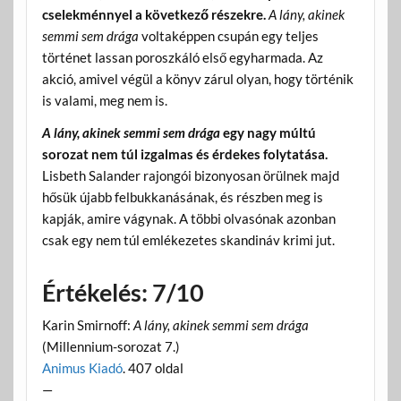
cselekménnyel a következő részekre.
A lány, akinek
semmi sem drága
voltaképpen csupán egy teljes
történet lassan poroszkáló első egyharmada. Az
akció, amivel végül a könyv zárul olyan, hogy történik
is valami, meg nem is.
A lány, akinek semmi sem drága
egy nagy múltú
sorozat nem túl izgalmas és érdekes folytatása.
Lisbeth Salander rajongói bizonyosan örülnek majd
hősük újabb felbukkanásának, és részben meg is
kapják, amire vágynak. A többi olvasónak azonban
csak egy nem túl emlékezetes skandináv krimi jut.
Értékelés: 7/10
Karin Smirnoff:
A lány, akinek semmi sem drága
(Millennium-sorozat 7.)
Animus Kiadó
. 407 oldal
—