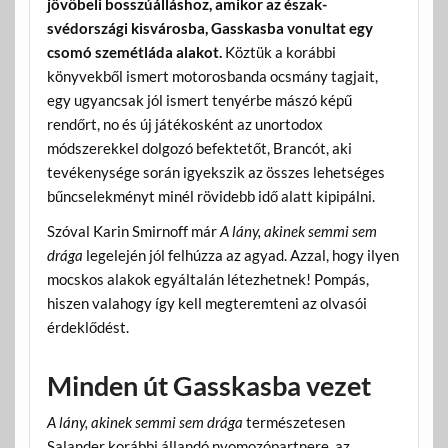
jövőbeli bosszúálláshoz, amikor az észak-
svédországi kisvárosba, Gasskasba vonultat egy
csomó szemétláda alakot.
Köztük a korábbi
könyvekből ismert motorosbanda ocsmány tagjait,
egy ugyancsak jól ismert tenyérbe mászó képű
rendőrt, no és új játékosként az unortodox
módszerekkel dolgozó befektetőt, Brancót, aki
tevékenysége során igyekszik az összes lehetséges
bűncselekményt minél rövidebb idő alatt kipipálni.
Szóval Karin Smirnoff már
A lány, akinek semmi sem
drága
legelején jól felhúzza az agyad. Azzal, hogy ilyen
mocskos alakok egyáltalán létezhetnek! Pompás,
hiszen valahogy így kell megteremteni az olvasói
érdeklődést.
Minden út Gasskasba vezet
A lány, akinek semmi sem drága
természetesen
Salander korábbi állandó nyomozópartnere, az