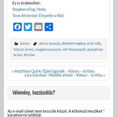
Ez is érdekelhet:
Stephen King: Holly
Tove Alsterdal: Elnyelte a föld
F
T
E
O
ac
w
m
ss
e
itt
ail
za
könyv
akció
,
bosszú
,
detektívregény
,
erős nők
,
b
er
m
hősnő
,
krimi
,
magánnyomozó
,
női főszereplő
,
skandináv
krimi
,
thriller
o
e
o
g
Bejegyzés
« Matthew Quirk: Éjjeli ügynök – Könyv – kritika
k
navigáció
Lisa Gardner: Mielőtt eltűnt – Könyv – kritika »
Vélemény, hozzászólás?
Az e-mail címet nem tesszük közzé.
A kötelező mezőket
*
karakterrel jelöltük