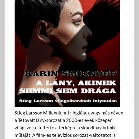
Stieg Larsson Millennium-trilógiája, avagy más néven
a Tetovált lány-sorozat a 2000-es évek közepén
világszerte feltette a térképre a skandináv krimik
műfaját. A film- és televíziós sorozat-változatot is