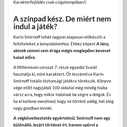
Karakterfejlődés csak csigatempóban!)
A színpad kész. De miért nem
indul a játék?
Karin Smirnoff tehát nagyon alaposan előkészíti a
feltételeket a bonyodalomhoz. Ehhez képest
A lány,
akinek semmi sem drága mégis meglepően keveset
halad előre.
A Millennium-sorozat 7. része egyedül Svalát
használja ki, mint karaktert. Őt leszámítva Karin
Smirnoff totális biztonsági játékra törekszik. Könyve
vége előtt nagyjából 100 oldallal még mindig hiába
vársz arra, hogy mikor indulnak be végre a dolgok. És
ha el kellene mesélned, hogy mi történt addig, hát elég
nagy gondban lennél.
A végkövetkeztetés egyértelmű: Smirnoff nem egy
különálló, lezárt történet írt, hanem spórol a