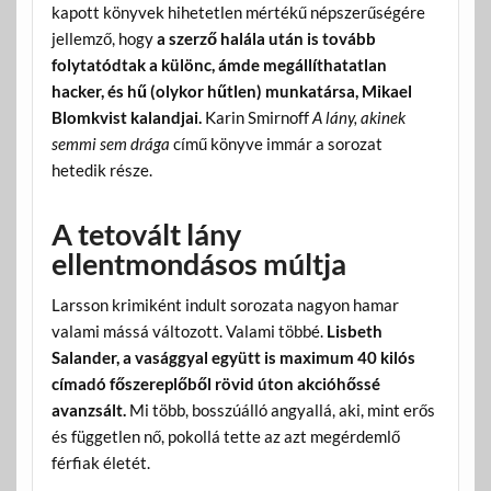
kapott könyvek hihetetlen mértékű népszerűségére
jellemző, hogy
a szerző halála után is tovább
folytatódtak a különc, ámde megállíthatatlan
hacker, és hű (olykor hűtlen) munkatársa, Mikael
Blomkvist kalandjai.
Karin Smirnoff
A lány, akinek
semmi sem drága
című könyve immár a sorozat
hetedik része.
A tetovált lány
ellentmondásos múltja
Larsson krimiként indult sorozata nagyon hamar
valami mássá változott. Valami többé.
Lisbeth
Salander, a vasággyal együtt is maximum 40 kilós
címadó főszereplőből rövid úton akcióhőssé
avanzsált.
Mi több, bosszúálló angyallá, aki, mint erős
és független nő, pokollá tette az azt megérdemlő
férfiak életét.