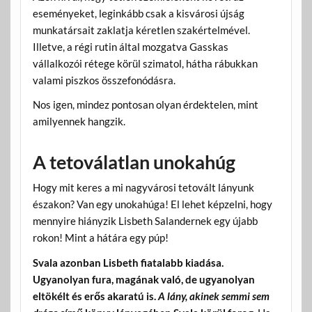
eseményeket, leginkább csak a kisvárosi újság
munkatársait zaklatja kéretlen szakértelmével.
Illetve, a régi rutin által mozgatva Gasskas
vállalkozói rétege körül szimatol, hátha rábukkan
valami piszkos összefonódásra.
Nos igen, mindez pontosan olyan érdektelen, mint
amilyennek hangzik.
A tetoválatlan unokahúg
Hogy mit keres a mi nagyvárosi tetovált lányunk
északon? Van egy unokahúga! El lehet képzelni, hogy
mennyire hiányzik Lisbeth Salandernek egy újabb
rokon! Mint a hátára egy púp!
Svala azonban Lisbeth fiatalabb kiadása.
Ugyanolyan fura, magának való, de ugyanolyan
eltökélt és erős akaratú is.
A lány, akinek semmi sem