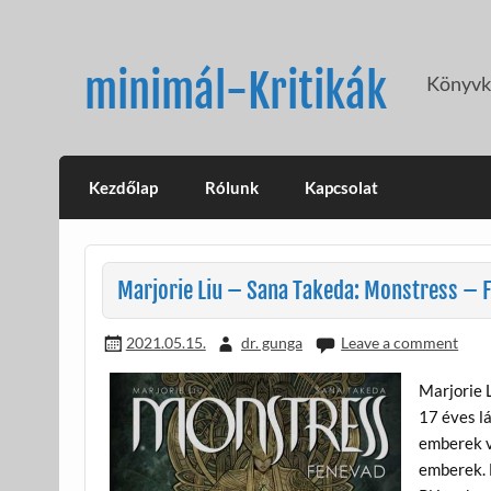
Skip
to
content
minimál-Kritikák
Könyvkr
Kezdőlap
Rólunk
Kapcsolat
Marjorie Liu – Sana Takeda: Monstress – F
2021.05.15.
dr. gunga
Leave a comment
Marjorie 
17 éves lá
emberek v
emberek. N