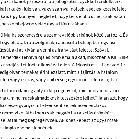
y az arkánok jó része állati jellegzetességekkel rendelkezik,
kafarka és -füle van, vagy szárnyai nőttek, esetleg kecskefejet
kán. (Így könnyen meglehet, hogy te is előbb ütnél, csak aztán
, ha szembejönne veled egy a Hős utcában.)
ű Maika szerencsére a szemrevalóbb arkánok közé tartozik. És
hogy eladták rabszolgának, ráadásul a belsejében egy ősi
ücsül, aki át kívánja venni az irányítást felette. Szóval,
temérdek tennivalója és problémája akad, miközben a Kill Bill-t
zúhadjáratot indít ellenségei ellen. A
Monstress – Fenevad 1.:
edig olyan témákat érint ezalatt, mint a fajirtás, a hatalom
ztelen vágyakozás, vagy emberség egy embertelen világban.
 lehet mondani egy olyan képregényről, ami mind amputáció-
áknak, mind macskaimádóknak tetszésére lelhet? Talán azt, hogy
ső része gyönyörű, helyenként sejtelmesen erotikus,
k némelyike láthatóan csak magáért a rajzolás öröméért
őt se láttál még képregényben. Akikhez képest az ugyancsak
a szimpla gnómok lennének.
k az a csúfság, hogy vérzik a szíved, amikor egy-egy genyó