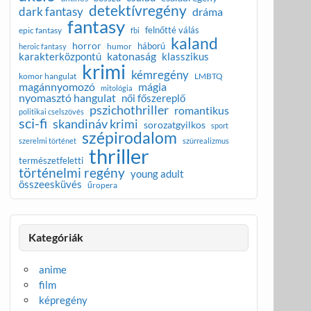
detektívregény
dark fantasy
dráma
fantasy
felnőtté válás
epic fantasy
fbi
kaland
horror
háború
humor
heroic fantasy
katonaság
karakterközpontú
klasszikus
krimi
kémregény
komor hangulat
LMBTQ
magánnyomozó
mágia
mitológia
nyomasztó hangulat
női főszereplő
pszichothriller
romantikus
politikai cselszövés
sci-fi
skandináv krimi
sorozatgyilkos
sport
szépirodalom
szerelmi történet
szürrealizmus
thriller
természetfeletti
történelmi regény
young adult
összeesküvés
űropera
Kategóriák
anime
film
képregény