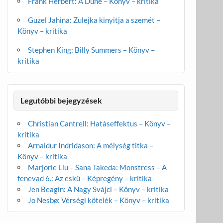
Frank Herbert: A Dűne – Könyv – kritika
Guzel Jahina: Zulejka kinyitja a szemét –
Könyv – kritika
Stephen King: Billy Summers – Könyv –
kritika
Legutóbbi bejegyzések
Christian Cantrell: Hatáseffektus – Könyv –
kritika
Arnaldur Indridason: A mélység titka –
Könyv – kritika
Marjorie Liu – Sana Takeda: Monstress – A
fenevad 6.: Az eskü – Képregény – kritika
Jen Beagin: A Nagy Svájci – Könyv – kritika
Jo Nesbø: Vérségi kötelék – Könyv – kritika