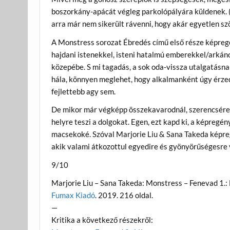
boszorkány-apácát végleg parkolópályára küldenek. (
arra már nem sikerült rávenni, hogy akár egyetlen szö
A Monstress sorozat Ébredés című első része képregé
hajdani istenekkel, isteni hatalmú emberekkel/arkáno
közepébe. S mi tagadás, a sok oda-vissza utalgatásn
hála, könnyen meglehet, hogy alkalmanként úgy érzed
fejlettebb agy sem.
De mikor már végképp összekavarodnál, szerencsére 
helyre teszi a dolgokat. Egen, ezt kapd ki, a képregé
macsekoké. Szóval Marjorie Liu & Sana Takeda képr
akik valami átkozottul egyedire és gyönyörűségesre
9/10
Marjorie Liu – Sana Takeda: Monstress – Fenevad 1.:
Fumax Kiadó
. 2019. 216 oldal.
—
Kritika a következő részekről: