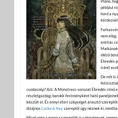
Pláne, hog
például ró
hord a nya
kérdeznél
Farkasvér
nem elég, 
entitás cs
Maikának 
idéző boss
Ébredés
p
iránti es
De mit is
fetisiszt
csodaszép? Azt. A Monstress-sorozat Ébredés című el
részletgazdag, barokk festményként ható paneljeine
készült el. És ennyi éteri szépséget árasztó szerepl
dizájnos
Locke & Key
szereplői úgy néznek ki, minth
Mivel még a gonosz szereplők is szépségesek, megesi