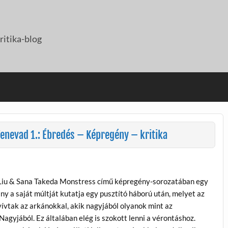
itika-blog
enevad 1.: Ébredés – Képregény – kritika
Liu & Sana Takeda Monstress című képregény-sorozatában egy
ny a saját múltját kutatja egy pusztító háború után, melyet az
ívtak az arkánokkal, akik nagyjából olyanok mint az
agyjából. Ez általában elég is szokott lenni a vérontáshoz.