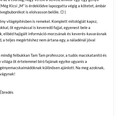
Még Kicsi „M” is érdeklődve lapozgatta végig a kötetet, ámbár
vegbuborékot is elolvasson belőle. 🙁 )
ny világépítésben is remekel. Komplett mitológiát kapsz,
kkal, öt egymással is keveredő fajjal, egyenest bele a
ak, elibéd hajigált információ-morzsának és keverés-kavarásnak
, a teljes megértéshez nem ártana egy, a náladénál jóval
mindig felbukkan Tam Tam professzor, a tudós macskatanító és
ny világa öt értelemmel bíró fajának egyike ugyanis a
egényemacskaimádóknak különösen ajánlott. Na meg azoknak,
 vágynak!
 Ébredés