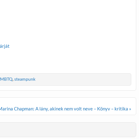
árját
LMBTQ
,
steampunk
Marina Chapman: A lány, akinek nem volt neve – Könyv – kritika »