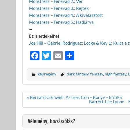
Monstress – Fenevad 2.: Vér
Monstress – Fenevad 3.: Rejtek
Monstress – Fenevad 4.: A kiválasztott
Monstress – Fenevad 5.: Hadiárva
—
Ez is érdekelhet:
Joe Hill – Gabriel Rodriguez: Locke & Key 1: Kulcs a z
F
T
E
O
ac
w
m
ss
e
itt
ail
za
képregény
dark fantasy
,
fantasy
,
high fantasy
,
b
er
m
o
e
Bejegyzés
« Bernard Cornwell: Az üres trón – Könyv – kritika
o
g
navigáció
Barrett-Lee Lynne – 
k
Vélemény, hozzászólás?