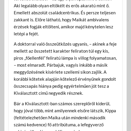
Aki legalább olyan eltökélt és erős akaratú mint ő.
Emellett abszolút családcentrikus. És persze teljesen
zakkant is. Előre látható, hogy Maikát ambivalens
érzések fogják eltölteni, amikor majd kénytelen lesz
letépi a fejét.
A doktorral való összeütközés ugyanis, – akinek a feje
mellett az összetett karakter feliraton túl egy kis,
piros „főellenfél” feliratú lámpa is villog folyamatosan,
– most elmaradt. Párbajuk, vagyis inkább a másik
meggyőzésének kísérlete szellemi síkon zajlik. A
korábbi kötetek alapján kötelező érvényűnek gondolt
összecsapás hiánya pedig egyértelműen jót tesz a
Kiválasztott című negyedik résznek.
Bár a Kiválasztott-ban számos szereplőről kiderül,
hogy jóval több, mint amilyennek elsőre látszik, Kippa
(feltételezhetően Maika után mindenki második
számú kedvence) fő attribútuma, a lefegyverző