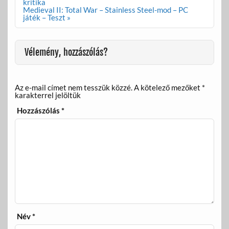
navigáció
kritika
o
g
Medieval II: Total War – Stainless Steel-mod – PC
játék – Teszt »
k
Vélemény, hozzászólás?
Az e-mail címet nem tesszük közzé.
A kötelező mezőket
*
karakterrel jelöltük
Hozzászólás
*
Név
*