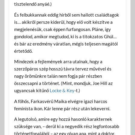
tisztelendő anyáé.)
És felbukkannak eddig hírből sem hallott családtagok
is… akikről persze kiderül, hogy elő volt készítve a
megjelenésük, csak éppen furfangosan. Pláne, így
gondolod, amikor megtudod, ki is a titokzatos Ghúl…
és bár az eredmény váratlan, mégis teljesen magától
értetődő.
Mindezek a fejlemények arra utalnak, hogy a
szerzőpáros szép hosszú távra tervez művével és
nagy örömünkre talán nem fogja pár részben
összecsapni a történet. (Mint, mondjuk, Joe Hill az
ugyancsak kitűnő
Locke & Key
-t.)
A főhős, Farkasvérű Maika elvégre igazi harcos
feminista ikon. Kár lenne pár rész után lekeverni.
A legutolsó, amire egy hozzá hasonló karakternek
szüksége van, – derül ki a negyedik rész legfontosabb
történetfonalából – az egy olyan apa, mint a doktor.