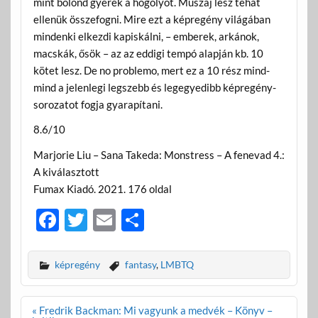
mint bolond gyerek a hógolyót. Muszáj lesz tehát
ellenük összefogni. Mire ezt a képregény világában
mindenki elkezdi kapiskálni, – emberek, arkánok,
macskák, ősök – az az eddigi tempó alapján kb. 10
kötet lesz. De no problemo, mert ez a 10 rész mind-
mind a jelenlegi legszebb és legegyedibb képregény-
sorozatot fogja gyarapítani.
8.6/10
Marjorie Liu – Sana Takeda: Monstress – A fenevad 4.:
A kiválasztott
Fumax Kiadó. 2021. 176 oldal
F
T
E
O
ac
w
m
ss
e
itt
ail
za
képregény
fantasy
,
LMBTQ
b
er
m
o
e
Bejegyzés
« Fredrik Backman: Mi vagyunk a medvék – Könyv –