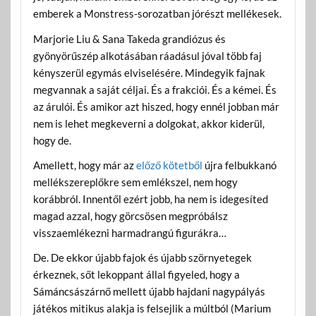
emberek a Monstress-sorozatban jórészt mellékesek.
Marjorie Liu & Sana Takeda grandiózus és
gyönyörűszép alkotásában ráadásul jóval több faj
kényszerül egymás elviselésére. Mindegyik fajnak
megvannak a saját céljai. És a frakciói. És a kémei. És
az árulói. És amikor azt hiszed, hogy ennél jobban már
nem is lehet megkeverni a dolgokat, akkor kiderül,
hogy de.
Amellett, hogy már az
előző kötetből
újra felbukkanó
mellékszereplőkre sem emlékszel, nem hogy
korábbról. Innentől ezért jobb, ha nem is idegesíted
magad azzal, hogy görcsösen megpróbálsz
visszaemlékezni harmadrangú figurákra…
De. De ekkor újabb fajok és újabb szörnyetegek
érkeznek, sőt lekoppant állal figyeled, hogy a
Sámáncsászárnő mellett újabb hajdani nagypályás
játékos mitikus alakja is felsejlik a múltból (Marium