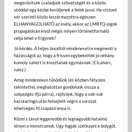
megerősítsék családjaik szövetségét és a közös
utóddal egy kézbe kerüljenek a felek javai. Ha viszont
vér szerinti közös leszármazottra egészen
ELHANYAGOLHATÓ az esély, akkor az LMBTQ-jogok
propagálásán kívül mégis milyen történetformáló
célja lehet e frigynek?
Jó kérdés. A teljes öncéltól mindenesetre megmenti a
házasságot az, hogy a frissen egybekeltek jó néhány
komoly sallert is kiosztanak egymásnak. (Cicaharc,
rulez.)
Amíg mindezeken tűnődünk (és közben fátyolos
tekintettel, meghatottan gondolunk vissza a
szépséges ifjú párra), rájövünk, hogy a sok-sok
kacskaringó után felsejlett végre a sorozat
lehetséges fő csapásiránya is.
Közel s távol leggenyább és legnagyobb hatalmú
lényei a monstrumok. Úgy fogják szétkapni a bolygót,