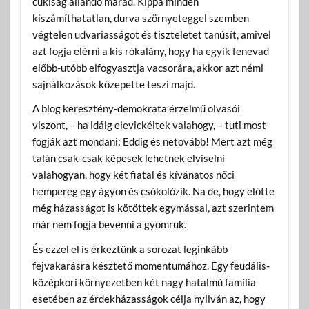
cukiság állandó marad. Kippa minden
kiszámíthatatlan, durva szörnyeteggel szemben
végtelen udvariasságot és tiszteletet tanúsít, amivel
azt fogja elérni a kis rókalány, hogy ha egyik fenevad
előbb-utóbb elfogyasztja vacsorára, akkor azt némi
sajnálkozások közepette teszi majd.
A blog keresztény-demokrata érzelmű olvasói
viszont, – ha idáig elevickéltek valahogy, – tuti most
fogják azt mondani: Eddig és netovább! Mert azt még
talán csak-csak képesek lehetnek elviselni
valahogyan, hogy két fiatal és kívánatos nőci
hempereg egy ágyon és csókolózik. Na de, hogy előtte
még házasságot is kötöttek egymással, azt szerintem
már nem fogja bevenni a gyomruk.
És ezzel el is érkeztünk a sorozat leginkább
fejvakarásra késztető momentumához. Egy feudális-
középkori környezetben két nagy hatalmú família
esetében az érdekházasságok célja nyilván az, hogy