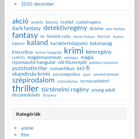
2020. december
akció
család
családregény
bosszú
antihős
detektívregény
dark fantasy
dráma
epic fantasy
fantasy
horror
felnőtté válás
humor
fbi
heroic fantasy
kaland
katonaság
karakterközpontú
háború
krimi
kémregény
klasszikus
komor hangulat
magánnyomozó
mágia
LMBTQ
mitológia
nyomasztó hangulat
női főszereplő
politikai cselszövés
sci-fi
pszichothriller
romantikus
skandináv krimi
sorozatgyilkos
sport
szerelmi történet
szépirodalom
természetfeletti
szürrealizmus
thriller
történelmi regény
young adult
összeesküvés
űropera
Kategóriák
anime
film