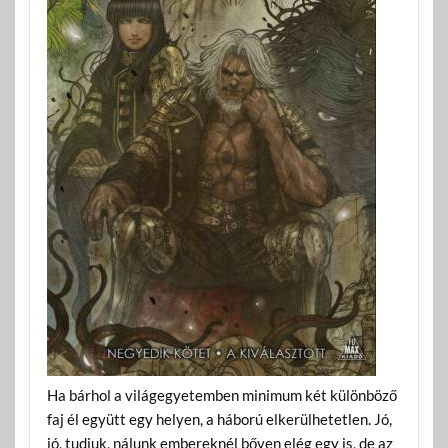
Ha bárhol a világegyetemben minimum két különböző
faj él együtt egy helyen, a háború elkerülhetetlen. Jó,
jó, tudjuk, nálunk embereknél bőven elég egy is, de az