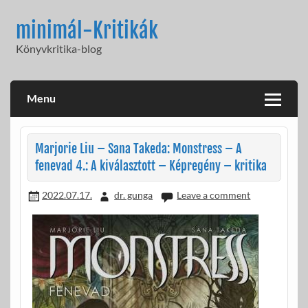
Skip
to
minimál-Kritikák
content
Könyvkritika-blog
Menu
Marjorie Liu – Sana Takeda: Monstress – A
fenevad 4.: A kiválasztott – Képregény – kritika
2022.07.17.
dr. gunga
Leave a comment