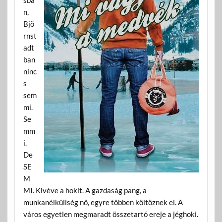
n,
Bjö
rnst
adt
ban
ninc
s
sem
mi.
Se
mm
i.
De
SE
M
MI. Kivéve a hokit. A gazdaság pang, a
munkanélküliség nő, egyre többen költöznek el. A
város egyetlen megmaradt összetartó ereje a jéghoki.