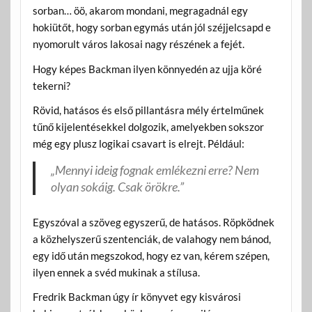
sorban… öö, akarom mondani, megragadnál egy
hokiütőt, hogy sorban egymás után jól széjjelcsapd e
nyomorult város lakosai nagy részének a fejét.
Hogy képes Backman ilyen könnyedén az ujja köré
tekerni?
Rövid, hatásos és első pillantásra mély értelműnek
tűnő kijelentésekkel dolgozik, amelyekben sokszor
még egy plusz logikai csavart is elrejt. Például:
„Mennyi ideig fognak emlékezni erre? Nem
olyan sokáig. Csak örökre.”
Egyszóval a szöveg egyszerű, de hatásos. Röpködnek
a közhelyszerű szentenciák, de valahogy nem bánod,
egy idő után megszokod, hogy ez van, kérem szépen,
ilyen ennek a svéd mukinak a stílusa.
Fredrik Backman úgy ír könyvet egy kisvárosi