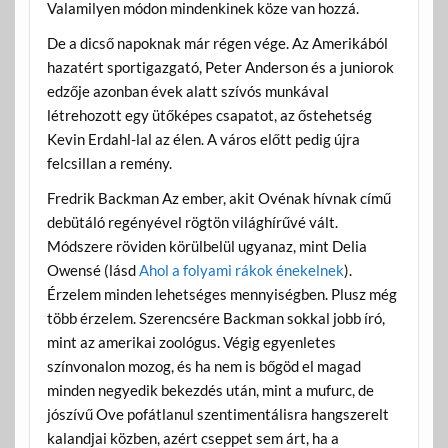
Valamilyen módon mindenkinek köze van hozzá.
De a dicső napoknak már régen vége. Az Amerikából
hazatért sportigazgató, Peter Anderson és a juniorok
edzője azonban évek alatt szívós munkával
létrehozott egy ütőképes csapatot, az őstehetség
Kevin Erdahl-lal az élen. A város előtt pedig újra
felcsillan a remény.
Fredrik Backman Az ember, akit Ovénak hívnak című
debütáló regényével rögtön világhírűvé vált.
Módszere röviden körülbelül ugyanaz, mint Delia
Owensé (lásd
Ahol a folyami rákok énekelnek
).
Érzelem minden lehetséges mennyiségben. Plusz még
több érzelem. Szerencsére Backman sokkal jobb író,
mint az amerikai zoológus. Végig egyenletes
színvonalon mozog, és ha nem is bőgöd el magad
minden negyedik bekezdés után, mint a mufurc, de
jószívű Ove pofátlanul szentimentálisra hangszerelt
kalandjai közben, azért cseppet sem árt, ha a