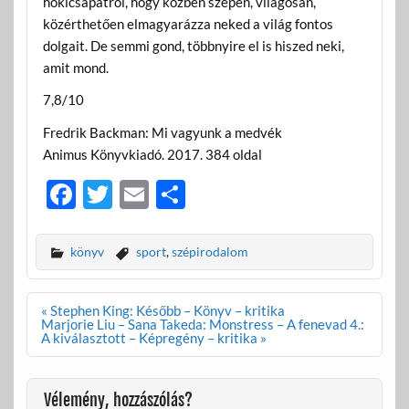
hokicsapatról, hogy közben szépen, világosan,
közérthetően elmagyarázza neked a világ fontos
dolgait. De semmi gond, többnyire el is hiszed neki,
amit mond.
7,8/10
Fredrik Backman: Mi vagyunk a medvék
Animus Könyvkiadó. 2017. 384 oldal
F
T
E
O
ac
w
m
ss
e
itt
ail
za
könyv
sport
,
szépirodalom
b
er
m
o
e
Bejegyzés
« Stephen King: Később – Könyv – kritika
navigáció
Marjorie Liu – Sana Takeda: Monstress – A fenevad 4.:
o
g
A kiválasztott – Képregény – kritika »
k
Vélemény, hozzászólás?