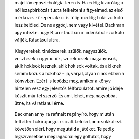
majd tömegpszichológia terén is. Ha eddig kizárólag a
női iszapbirkózás tudta felkelteni a figyelmed, az első
mérkőzés közepén akkor is félig-meddig hokiszurkoló
lesz belőled. De ne aggódj, nem vagy kivétel, Backman
úgy intézte, hogy Björnstadtban mindenkiből szurkoló
váljék. Ráadásul ultra.
Kisgyerekek, tinédzserek, szülők, nagyszülők,
vesztesek, nagymenők, szerelmesek, magányosok,
akik hokisok lesznek, akik hokisok voltak, és akiknek
semmi közük a hokihoz – ja, várjál, olyan nincs ebben a
könyvben. Ezért is lepődsz meg, amikor a könyv
hirtelen vesz egy jelentős félfordulatot, amire jó ideje
készít már fel szerző. És ami, lehet, még nagyobbat
ütne, ha váratlanul érne.
Backman annyira rafinált regényíró, hogy miután
feltétlen hokirajongót csinált belőled, nem sokkal ezt
követően eléri, hogy megutáld a játékot. Te pedig
legszívesebben megragadnál egy golfütőt, hogy