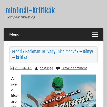
Skip
to
minimál-Kritikák
content
Könyvkritika-blog
Menu
Fredrik Backman: Mi vagyunk a medvék – Könyv
– kritika
2022.07.13.
dr. gunga
Leave a comment
A
své
d
kisv
áro
sba