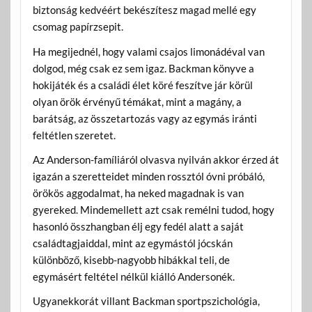
biztonság kedvéért bekészítesz magad mellé egy
csomag papírzsepit.
Ha megijednél, hogy valami csajos limonádéval van
dolgod, még csak ez sem igaz. Backman könyve a
hokijáték és a családi élet köré feszítve jár körül
olyan örök érvényű témákat, mint a magány, a
barátság, az összetartozás vagy az egymás iránti
feltétlen szeretet.
Az Anderson-famíliáról olvasva nyilván akkor érzed át
igazán a szeretteidet minden rossztól óvni próbáló,
örökös aggodalmat, ha neked magadnak is van
gyereked. Mindemellett azt csak remélni tudod, hogy
hasonló összhangban élj egy fedél alatt a saját
családtagjaiddal, mint az egymástól jócskán
különböző, kisebb-nagyobb hibákkal teli, de
egymásért feltétel nélkül kiálló Andersonék.
Ugyanekkorát villant Backman sportpszichológia,