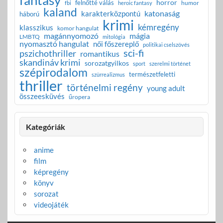
fantasy
horror
felnőtté válás
humor
fbi
heroic fantasy
kaland
katonaság
karakterközpontú
háború
krimi
kémregény
klasszikus
komor hangulat
magánnyomozó
mágia
LMBTQ
mitológia
nyomasztó hangulat
női főszereplő
politikai cselszövés
sci-fi
pszichothriller
romantikus
skandináv krimi
sorozatgyilkos
sport
szerelmi történet
szépirodalom
természetfeletti
szürrealizmus
thriller
történelmi regény
young adult
összeesküvés
űropera
Kategóriák
anime
film
képregény
könyv
sorozat
videojáték