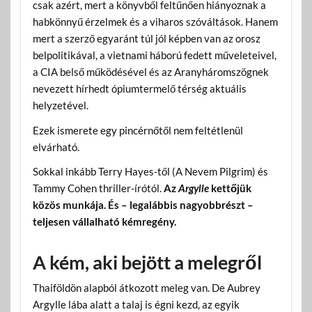
csak azért, mert a könyvből feltűnően hiányoznak a
habkönnyű érzelmek és a viharos szóváltások. Hanem
mert a szerző egyaránt túl jól képben van az orosz
belpolitikával, a vietnami háború fedett műveleteivel,
a CIA belső működésével és az Aranyháromszögnek
nevezett hírhedt ópiumtermelő térség aktuális
helyzetével.
Ezek ismerete egy pincérnőtől nem feltétlenül
elvárható.
Sokkal inkább Terry Hayes-től (A Nevem Pilgrim) és
Tammy Cohen thriller-írótól.
Az
Argylle
kettőjük
közös munkája. És – legalábbis nagyobbrészt –
teljesen vállalható kémregény.
A kém, aki bejött a melegről
Thaiföldön alapból átkozott meleg van. De Aubrey
Argylle lába alatt a talaj is égni kezd, az egyik