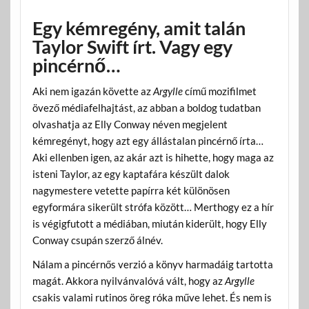
Egy kémregény, amit talán
Taylor Swift írt. Vagy egy
pincérnő…
Aki nem igazán követte az
Argylle
című mozifilmet
övező médiafelhajtást, az abban a boldog tudatban
olvashatja az Elly Conway néven megjelent
kémregényt, hogy azt egy állástalan pincérnő írta…
Aki ellenben igen, az akár azt is hihette, hogy maga az
isteni Taylor, az egy kaptafára készült dalok
nagymestere vetette papírra két különösen
egyformára sikerült strófa között… Merthogy ez a hír
is végigfutott a médiában, miután kiderült, hogy Elly
Conway csupán szerző álnév.
Nálam a pincérnős verzió a könyv harmadáig tartotta
magát. Akkora nyilvánvalóvá vált, hogy az
Argylle
csakis valami rutinos öreg róka műve lehet. És nem is