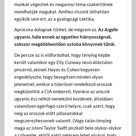
munkát végeztek és megannyi téma szakértőinek
mondhatják magukat. Amihez viszont láthatóan
egyikük sem ért, az a gyalogsági taktika.
Aprócska dolognak tűnhet, de mégsem az.
Az
Argylle
ugyanis, hála ennek az egyetlen hiányosságnak,
sokszor megdöbbentően ostoba könyvnek tűnik.
De persze az is előfordulhat, hogy tényleg képbe
került valamikor egy Elly Conway nevű állástalan
pincérnő, akinek Hayes és Cohen kegyesen
engedélyezte, hogy besegítsen minden olyan
jelenetnél, amikor a túlerővel rendelkező oroszok
megközelítik a CIA embereit. Ilyenkor az amcsik
ugyanis ész nélkül menekülni kezdenek, általában
valamilyen egérfogó-szerű helyre, csak azért, hogy
még az oroszok előtt pillanatokkal
megszerezhessenek valamit. (Vagy talán tényleg
maga az isteni Taylor Swift piszkált bele olykor-olykor
a szövegbe, akitől azért mégsem lehet elvárni, hogy