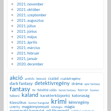
2021. november
2021. október
2021. szeptember
2021. augusztus
2021. július
2021. június
2021. május
2021. április
2021. március
2021. február
2021. január
2020. december
akció
család
családregény
bosszú
antihős
detektívregény
dark fantasy
dráma
epic fantasy
fantasy
horror
felnőtté válás
humor
fbi
heroic fantasy
kaland
katonaság
karakterközpontú
háború
krimi
kémregény
klasszikus
komor hangulat
magánnyomozó
mágia
LMBTQ
mitológia
nyomasztó hangulat
női főszereplő
politikai cselszövés