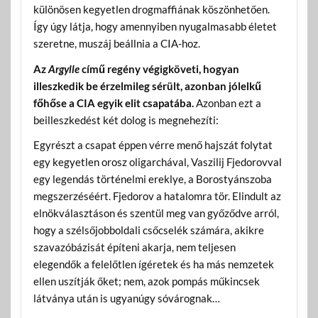
különösen kegyetlen drogmaffiának köszönhetően.
Így úgy látja, hogy amennyiben nyugalmasabb életet
szeretne, muszáj beállnia a CIA-hoz.
Az
Argylle
című regény végigköveti, hogyan
illeszkedik be érzelmileg sérült, azonban jólelkű
főhőse a CIA egyik elit csapatába.
Azonban ezt a
beilleszkedést két dolog is megnehezíti:
Egyrészt a csapat éppen vérre menő hajszát folytat
egy kegyetlen orosz oligarchával, Vaszilij Fjedorovval
egy legendás történelmi ereklye, a Borostyánszoba
megszerzéséért. Fjedorov a hatalomra tör. Elindult az
elnökválasztáson és szentül meg van győződve arról,
hogy a szélsőjobboldali csőcselék számára, akikre
szavazóbázisát építeni akarja, nem teljesen
elegendők a felelőtlen ígéretek és ha más nemzetek
ellen uszítják őket; nem, azok pompás műkincsek
látványa után is ugyanúgy sóvárognak…