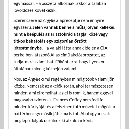
egymással. Ha összetalálkoznak, akkor általában
lövöldözés következik.
Szerencsére az
Argylle
alapreceptje nem ennyire
egyszerű.
Jelen vannak benne a műfaj olyan kellékei,
mint a beépülés az arisztokrácia tagjai közé vagy
titkos behatolás egy szigorúan őrzött
létesítménybe.
Ha valaki látta annak idején a CIA
berkeiben játszódó Alias című akciósorozatot, az
tudja, mire számíthat. Főként arra, hogy ilyenkor
általában mindig közbejön valami.
Nos, az
Argylle
című regényben mindig több valami jön
közbe. Nemcsak az akciók során, ahol természetesen
minden, ami elromolhat, az el is romlik, hanem eggyel
magasabb szinten is. Frances Coffey nem fedi fel
minden kártyáját és a felszínen futó művelet mögött a
háttérben egy másik játszma is fut. Ahol ugyancsak
meglepő dolgok derülnek ki alkalmanként.