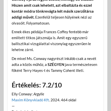
Hiszen amit csak lehetett, azt elbaltázta és ezzel
kontár módra tönkrevágta két másik szerzőtársa
addigi művét.
Ezenfelül teljesen hülyének nézi az
olvasóit. Folyamatosan.
Ennek ékes példája Frances Coffey fentebb már
említett titkos játszmája is. Amit egy egyszerű
ballisztikai vizsgálattal viszonylag egyszerűen le
lehetne zárni.
De mivel Ms. Conway nagyrészt inkább csak a nevét
adta a közös műhöz, a
SZÉGYEN
java természetesen
főként Terry Hayes-t és Tammy Cohent illeti.
Értékelés: 7.2/10
Elly Conway:
Argylle
Maxim Könyvkiadó Kft
. 2024. 464 oldal
—