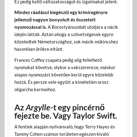
Ez pedig kellő változatosságot és izgalmakat jelent.
Mindez ráadásul kiegészül egy krimiregényre
jellemző nagyon bonyolult és összetett
nyomozással is.
A Borostyánszobát utoljára a nácik
idején látták. Aztán ahogy a szövetségesek egyre
közeledtek Németországhoz, sok másik műkincshez
hasonlóan örökre eltűnt.
Frances Coffey csapata pedig alig fellelhető
nyomokat követve, olykor a vakszerencse, máskor
alapos nyomozást követően kerül egyre közelebb
hozzá. És persze vele együtt a kíméletlen orosz
oligarcha karmaihoz.
Az
Argylle
-t egy pincérnő
fejezte be. Vagy Taylor Swift.
A fentiek alapján nyilvánvaló, hogy Terry Hayes és
Tammy Cohen számos területen egészen kiváló