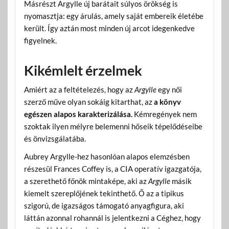
Másrészt Argylle új barátait súlyos örökség is
nyomasztja: egy árulás, amely saját embereik életébe
került. Így aztán most minden új arcot idegenkedve
figyelnek.
Kikémlelt érzelmek
Amiért az a feltételezés, hogy az
Argylle
egy női
szerző műve olyan sokáig kitarthat, az
a könyv
egészen alapos karakterizálása.
Kémregények nem
szoktak ilyen mélyre belemenni hőseik tépelődéseibe
és önvizsgálatába.
Aubrey Argylle-hez hasonlóan alapos elemzésben
részesül Frances Coffey is, a CIA operatív igazgatója,
a szerethető főnök mintaképe, aki az
Argylle
másik
kiemelt szereplőjének tekinthető. Ő az a tipikus
szigorú, de igazságos támogató anyagfigura, aki
láttán azonnal rohannál is jelentkezni a Céghez, hogy