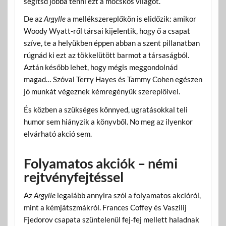
segítsd jobbá tenni ezt a mocskos világot.
De az
Argylle
a mellékszereplőkön is elidőzik: amikor
Woody Wyatt-ről társai kijelentik, hogy ő a csapat
szíve, te a helyükben éppen abban a szent pillanatban
rúgnád ki ezt az tökkelütött barmot a társaságból.
Aztán később lehet, hogy mégis meggondolnád
magad… Szóval Terry Hayes és Tammy Cohen egészen
jó munkát végeznek kémregényük szereplőivel.
És közben a szükséges könnyed, ugratásokkal teli
humor sem hiányzik a könyvből. No meg az ilyenkor
elvárható akció sem.
Folyamatos akciók – némi
rejtvényfejtéssel
Az
Argylle
legalább annyira szól a folyamatos akcióról,
mint a kémjátszmákról. Frances Coffey és Vaszilij
Fjedorov csapata szüntelenül fej-fej mellett haladnak