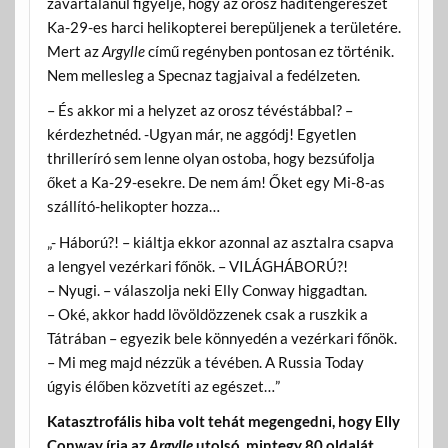
zavartalanul figyelje, hogy az orosz haditengerészet
Ka-29-es harci helikopterei berepüljenek a területére.
Mert az
Argylle
című regényben pontosan ez történik.
Nem mellesleg a Specnaz tagjaival a fedélzeten.
– És akkor mi a helyzet az orosz tévéstábbal? –
kérdezhetnéd. -Ugyan már, ne aggódj! Egyetlen
thrilleríró sem lenne olyan ostoba, hogy bezsúfolja
őket a Ka-29-esekre. De nem ám! Őket egy Mi-8-as
szállító-helikopter hozza…
„- Háború?! – kiáltja ekkor azonnal az asztalra csapva
a lengyel vezérkari főnök. – VILÁGHÁBORÚ?!
– Nyugi. – válaszolja neki Elly Conway higgadtan.
– Oké, akkor hadd lövöldözzenek csak a ruszkik a
Tátrában – egyezik bele könnyedén a vezérkari főnök.
– Mi meg majd nézzük a tévében. A Russia Today
úgyis élőben közvetíti az egészet…”
Katasztrofális hiba volt tehát megengedni, hogy Elly
Conway írja az
Argylle
utolsó, mintegy 80 oldalát.