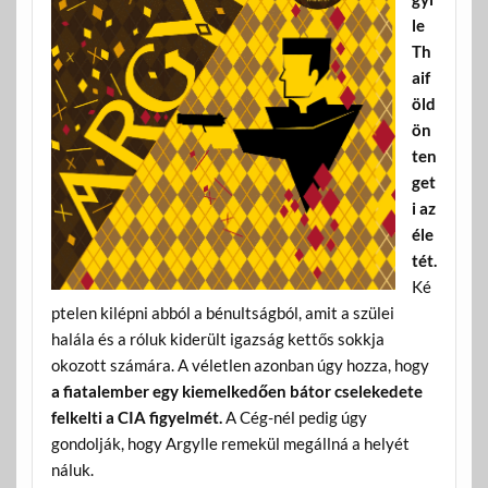
le
Th
aif
öld
ön
ten
get
i az
éle
tét.
Ké
ptelen kilépni abból a bénultságból, amit a szülei
halála és a róluk kiderült igazság kettős sokkja
okozott számára. A véletlen azonban úgy hozza, hogy
a fiatalember egy kiemelkedően bátor cselekedete
felkelti a CIA figyelmét.
A Cég-nél pedig úgy
gondolják, hogy Argylle remekül megállná a helyét
náluk.