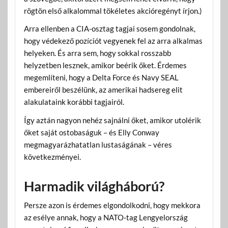
rögtön első alkalommal tökéletes akcióregényt írjon.)
Arra ellenben a CIA-osztag tagjai sosem gondolnak,
hogy védekező pozíciót vegyenek fel az arra alkalmas
helyeken. És arra sem, hogy sokkal rosszabb
helyzetben lesznek, amikor beérik őket. Érdemes
megemlíteni, hogy a Delta Force és Navy SEAL
embereiről beszélünk, az amerikai hadsereg elit
alakulataink korábbi tagjairól.
Így aztán nagyon nehéz sajnálni őket, amikor utolérik
őket saját ostobaságuk – és Elly Conway
megmagyarázhatatlan lustaságának – véres
következményei.
Harmadik világháború?
Persze azon is érdemes elgondolkodni, hogy mekkora
az esélye annak, hogy a NATO-tag Lengyelország