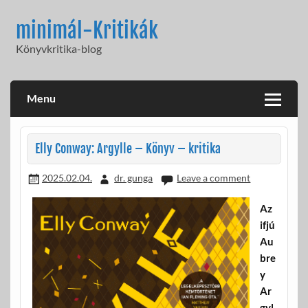
Skip
to
minimál-Kritikák
content
Könyvkritika-blog
Menu
Elly Conway: Argylle – Könyv – kritika
2025.02.04.
dr. gunga
Leave a comment
Az
ifjú
Au
bre
y
Ar
gyl