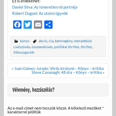
Ez is érdekelhet:
Daniel Silva: Az ismeretlen nő portréja
Robert Dugoni: Az utolsó ügynök
F
T
E
O
ac
w
m
ss
e
itt
ail
za
könyv
akció
,
cia
,
kémregény
,
nemzetközi
b
er
m
cselszövés
,
összeesküvés
,
politikai thriller
,
thriller
,
titkosügynök
o
e
o
g
Bejegyzés
« Juan Gómez-Jurado: Vörös királynő – Könyv – kritika
k
navigáció
Steve Cavanagh: 48 óra – Könyv – kritika »
Vélemény, hozzászólás?
Az e-mail címet nem tesszük közzé.
A kötelező mezőket
*
karakterrel jelöltük