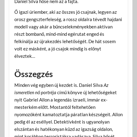
Daniel Silva hőse nem az a fajta.
Ő igazi úriember, aki az összes jó csajnak, legyen az
orosz gengszterfeleség, a rossz oldalra tévedt hajdani
modell vagy akár a bűncselekményekben aktívan
részt bombanő, mind-mind egérutat enged és
felkínálja az újrakezdés lehetőségét. De hát sosem
volt ez másként, a jó csajok mindig is előnyt
élveztek…
Összegzés
Minden vég egyben új kezdet is. Daniel Silva
Az
ismeretlen nő portréja
című könyve új lehetőségeket
nyit Gabriel Allon a legendás izraeli, immár ex-
mesterkém előtt. Mostantól feltehetően
nyomozóként kamatoztatja páratlan készségeit. Allon
pedig él az eséllyel. Detektívként is ugyanolyan
elszántan és hatékonyan küzd az igazság oldalon,
mint korábban terroristákra vadászva. Silva hősét