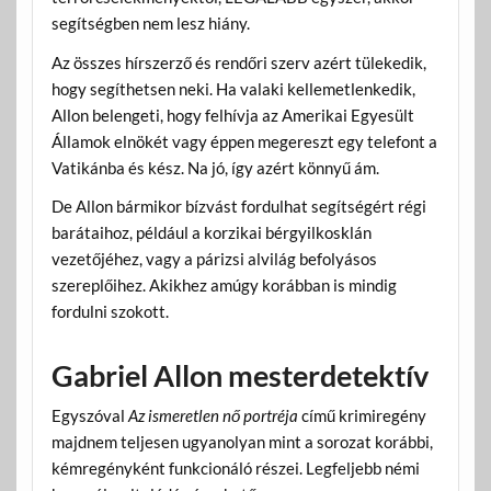
segítségben nem lesz hiány.
Az összes hírszerző és rendőri szerv azért tülekedik,
hogy segíthetsen neki. Ha valaki kellemetlenkedik,
Allon belengeti, hogy felhívja az Amerikai Egyesült
Államok elnökét vagy éppen megereszt egy telefont a
Vatikánba és kész. Na jó, így azért könnyű ám.
De Allon bármikor bízvást fordulhat segítségért régi
barátaihoz, például a korzikai bérgyilkosklán
vezetőjéhez, vagy a párizsi alvilág befolyásos
szereplőihez. Akikhez amúgy korábban is mindig
fordulni szokott.
Gabriel Allon mesterdetektív
Egyszóval
Az ismeretlen nő portréja
című krimiregény
majdnem teljesen ugyanolyan mint a sorozat korábbi,
kémregényként funkcionáló részei. Legfeljebb némi