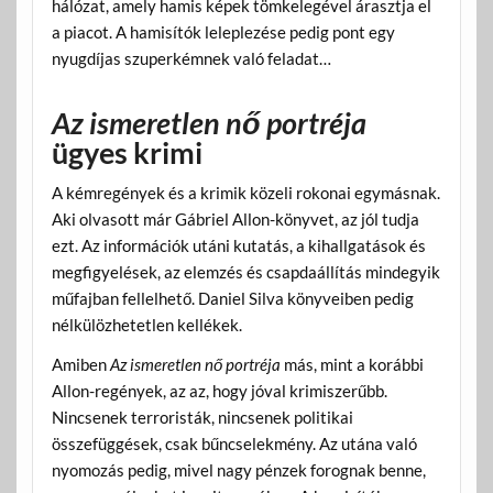
hálózat, amely hamis képek tömkelegével árasztja el
a piacot. A hamisítók leleplezése pedig pont egy
nyugdíjas szuperkémnek való feladat…
Az ismeretlen nő portréja
ügyes krimi
A kémregények és a krimik közeli rokonai egymásnak.
Aki olvasott már Gábriel Allon-könyvet, az jól tudja
ezt. Az információk utáni kutatás, a kihallgatások és
megfigyelések, az elemzés és csapdaállítás mindegyik
műfajban fellelhető. Daniel Silva könyveiben pedig
nélkülözhetetlen kellékek.
Amiben
Az ismeretlen nő portréja
más, mint a korábbi
Allon-regények, az az, hogy jóval krimiszerűbb.
Nincsenek terroristák, nincsenek politikai
összefüggések, csak bűncselekmény. Az utána való
nyomozás pedig, mivel nagy pénzek forognak benne,