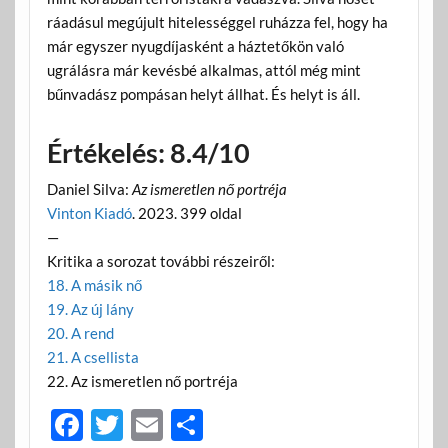
ráadásul megújult hitelességgel ruházza fel, hogy ha
már egyszer nyugdíjasként a háztetőkön való
ugrálásra már kevésbé alkalmas, attól még mint
bűnvadász pompásan helyt állhat. És helyt is áll.
Értékelés: 8.4/10
Daniel Silva:
Az ismeretlen nő portréja
Vinton Kiadó
. 2023. 399 oldal
—
Kritika a sorozat további részeiről:
18. A másik nő
19. Az új lány
20. A rend
21. A csellista
22. Az ismeretlen nő portréja
F
T
E
O