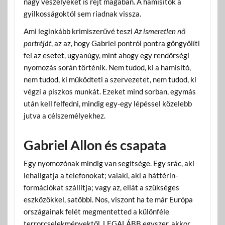
nagy veszélyeket is rejt magában. A hamisítók a
gyilkosságoktól sem riadnak vissza.
Ami leginkább krimiszerűvé teszi
Az ismeretlen nő
portréját
, az az, hogy Gabriel pontról pontra göngyölíti
fel az esetet, ugyanúgy, mint ahogy egy rendőrségi
nyomozás során történik. Nem tudod, ki a hamisító,
nem tudod, ki működteti a szervezetet, nem tudod, ki
végzi a piszkos munkát. Ezeket mind sorban, egymás
után kell felfedni, mindig egy-egy lépéssel közelebb
jutva a célszemélyekhez.
Gabriel Allon és csapata
Egy nyomozónak mindig van segítsége. Egy srác, aki
lehallgatja a telefonokat; valaki, aki a háttérin-
formációkat szállítja; vagy az, ellát a szükséges
eszközökkel, satöbbi. Nos, viszont ha te már Európa
országainak felét megmentetted a különféle
terrorcselekményektől, LEGALÁBB egyszer, akkor