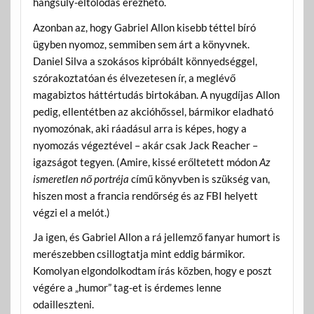
hangsúly-eltolódás érezhető.
Azonban az, hogy Gabriel Allon kisebb téttel bíró
ügyben nyomoz, semmiben sem árt a könyvnek.
Daniel Silva a szokásos kipróbált könnyedséggel,
szórakoztatóan és élvezetesen ír, a meglévő
magabiztos háttértudás birtokában. A nyugdíjas Allon
pedig, ellentétben az akcióhőssel, bármikor eladható
nyomozónak, aki ráadásul arra is képes, hogy a
nyomozás végeztével – akár csak Jack Reacher –
igazságot tegyen. (Amire, kissé erőltetett módon
Az
ismeretlen nő portréja
című könyvben is szükség van,
hiszen most a francia rendőrség és az FBI helyett
végzi el a melót.)
Ja igen, és Gabriel Allon a rá jellemző fanyar humort is
merészebben csillogtatja mint eddig bármikor.
Komolyan elgondolkodtam írás közben, hogy e poszt
végére a „humor” tag-et is érdemes lenne
odailleszteni.