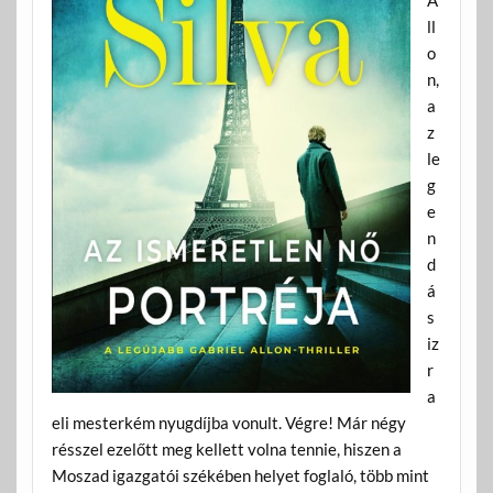
ll
o
n,
a
z
le
g
e
n
d
á
s
iz
r
a
eli mesterkém nyugdíjba vonult. Végre! Már négy
résszel ezelőtt meg kellett volna tennie, hiszen a
Moszad igazgatói székében helyet foglaló, több mint