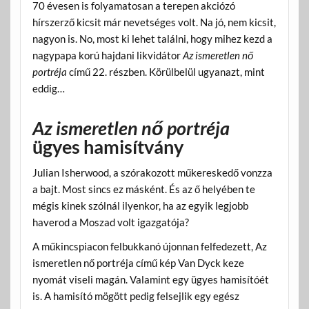
70 évesen is folyamatosan a terepen akciózó
hírszerző kicsit már nevetséges volt. Na jó, nem kicsit,
nagyon is. No, most ki lehet találni, hogy mihez kezd a
nagypapa korú hajdani likvidátor
Az ismeretlen nő
portréja
című 22. részben. Körülbelül ugyanazt, mint
eddig…
Az ismeretlen nő portréja
ügyes hamisítvány
Julian Isherwood, a szórakozott műkereskedő vonzza
a bajt. Most sincs ez másként. És az ő helyében te
mégis kinek szólnál ilyenkor, ha az egyik legjobb
haverod a Moszad volt igazgatója?
A műkincspiacon felbukkanó újonnan felfedezett, Az
ismeretlen nő portréja című kép Van Dyck keze
nyomát viseli magán. Valamint egy ügyes hamisítóét
is. A hamisító mögött pedig felsejlik egy egész