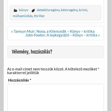
ac
w
m
ss
e
itt
ail
za
könyv
detektívregény
,
kémregény
,
krimi
,
b
er
m
műhamisítás
,
thriller
o
e
Bejegyzés
« Tamsyn Muir: Nona, a Kilencedik – Könyv – kritika
o
g
navigáció
John Fowles: A lepkegyűjtő – Könyv – kritika »
k
Vélemény, hozzászólás?
Az e-mail címet nem tesszük közzé.
A kötelező mezőket
*
karakterrel jelöltük
Hozzászólás
*