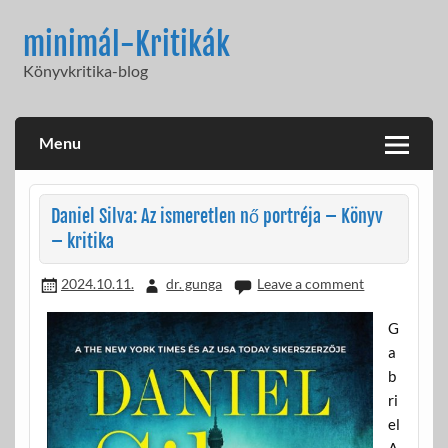
Skip
to
minimál-Kritikák
content
Könyvkritika-blog
Menu
Daniel Silva: Az ismeretlen nő portréja – Könyv
– kritika
2024.10.11.
dr. gunga
Leave a comment
G
a
b
ri
el
A