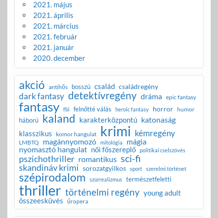
2021. május
2021. április
2021. március
2021. február
2021. január
2020. december
akció
család
családregény
bosszú
antihős
detektívregény
dark fantasy
dráma
epic fantasy
fantasy
horror
felnőtté válás
humor
fbi
heroic fantasy
kaland
katonaság
karakterközpontú
háború
krimi
kémregény
klasszikus
komor hangulat
magánnyomozó
mágia
LMBTQ
mitológia
nyomasztó hangulat
női főszereplő
politikai cselszövés
sci-fi
pszichothriller
romantikus
skandináv krimi
sorozatgyilkos
sport
szerelmi történet
szépirodalom
természetfeletti
szürrealizmus
thriller
történelmi regény
young adult
összeesküvés
űropera