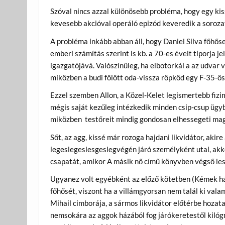
Szóval nincs azzal különösebb probléma, hogy egy kis
kevesebb akcióval operáló epizód keveredik a sorozat
A probléma inkább abban áll, hogy Daniel Silva főhős
emberi számítás szerint is kb. a 70-es éveit tiporja
igazgatójává. Valószínűleg, ha elbotorkál a az udvar
miközben a budi fölött oda-vissza röpköd egy F-35-ös
Ezzel szemben Allon, a Közel-Kelet legismertebb fizi
mégis saját kezűleg intézkedik minden csip-csup ügy
miközben testőreit mindig gondosan elhessegeti mag
Sőt, az agg, kissé már rozoga hajdani likvidátor, ak
legeslegeslesgeslegvégén járó személyként utal, akko
csapatát, amikor A másik nő című könyvben végső le
Ugyanez volt egyébként az előző kötetben (Kémek ház
főhősét, viszont ha a villámgyorsan nem talál ki val
Mihail cimborája, a sármos likvidátor előtérbe hozat
nemsokára az aggok házából fog járókeretestől kilógni