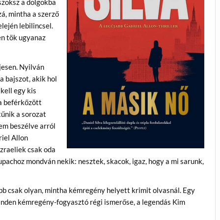
eszoksz a dolgokba
zá, mintha a szerző
ején lebilincsel.
en tök ugyanaz
ljesen. Nyilván
 bajszot, akik hol
kell egy kis
a beférkőzött
tűnik a sorozat
em beszélve arról
riel Allon
izraeliek csak oda
upachoz mondván nekik: nesztek, skacok, igaz, hogy a mi sarunk,
bb csak olyan, mintha kémregény helyett krimit olvasnál. Egy
inden kémregény-fogyasztó régi ismerőse, a legendás Kim