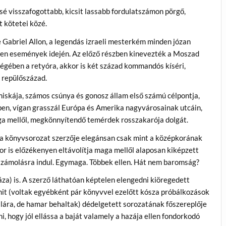
sé visszafogottabb, kicsit lassabb fordulatszámon pörgő,
 kötetei közé.
e Gabriel Allon, a legendás izraeli mesterkém minden józan
 jelen események idején. Az előző részben kinevezték a Moszad
 végében a retyóra, akkor is két század kommandós kíséri,
 repülőszázad.
miskája, számos csúnya és gonosz állam első számú célpontja,
ben, vígan grasszál Európa és Amerika nagyvárosainak utcáin,
a mellől, megkönnyítendő temérdek rosszakarója dolgát.
ire a könyvsorozat szerzője elegánsan csak mint a középkorának
r is előzékenyen eltávolítja maga mellől alaposan kiképzett
számolásra indul. Egymaga. Többek ellen. Hát nem baromság?
a) is. A szerző láthatóan képtelen elengedni kiöregedett
amit (voltak egyébként pár könyvvel ezelőtt kósza próbálkozások
alára, de hamar behaltak) dédelgetett sorozatának főszereplője
, hogy jól ellássa a baját valamely a hazája ellen fondorkodó