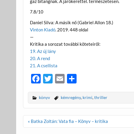
gaz bitangnak. A járókerettel. természetesen.
7.8/10
Daniel Silva: A másik nő (Gabriel Allon 18.)
Vinton Kiadó
. 2019. 448 oldal
—
Kritika a sorozat további köteteiről:
19. Az új lány
20. A rend
21. A csellista
F
T
E
O
ac
w
m
ss
e
itt
ail
za
könyv
kémregény
,
krimi
,
thriller
b
er
m
o
e
Bejegyzés
« Batka Zoltán: Vata fia – Könyv – kritika
o
g
navigáció