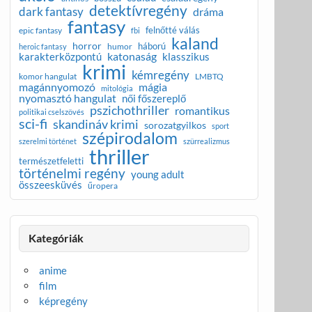
detektívregény
dark fantasy
dráma
fantasy
felnőtté válás
epic fantasy
fbi
kaland
horror
háború
humor
heroic fantasy
katonaság
karakterközpontú
klasszikus
krimi
kémregény
komor hangulat
LMBTQ
magánnyomozó
mágia
mitológia
nyomasztó hangulat
női főszereplő
pszichothriller
romantikus
politikai cselszövés
sci-fi
skandináv krimi
sorozatgyilkos
sport
szépirodalom
szerelmi történet
szürrealizmus
thriller
természetfeletti
történelmi regény
young adult
összeesküvés
űropera
Kategóriák
anime
film
képregény