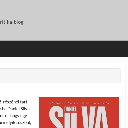
itika-blog
. részénél tart
 be Daniel Silva-
eiről, hogy egy
ármelyik részből,