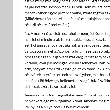
azt veszed észre, hogy nem tudod letenni. Aztán bel
és pár kötettel később már 100 oldal sem kellett hoz
menet közben egyre profibbá válna, szinte rögtön az el
(Miközben a történetek alapfelépítése tulajdonképp
részről részre. Érdekes ám.)
Na, A másik nő az első rész, ahol ez nem jött össze te
nem lehet mindig arab terroristákkal összeakasztani a
ezt, hol amazt a fővárost akarják a levegőbe repíteni, 
változatosság néha. Azonban a brit hírszerzés soraib
orosz tégla utáni hajtóvadászat elég vérszegénynek 
korábbi, jóval jelentőségteljesebb eseményei után. N
sem, hogy az izraeli titkosszolgálat, és főhősünk, Gab
részvétele is erőltetettnek hat az ügyben, mintha az 
lennének löködve egy kellemetlen szagú, bűzlő szőrk
de ti csak azért takarítsátok fel!
Annyira rossz? Nem, egyáltalán nem, A másik nő inká
helyenként egészen izgalmas krimit. Amelybe még m
Philby (ez a hülye pöcs) is belekeveredik.