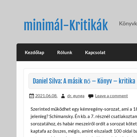
Skip
to
content
minimál-Kritikák
Könyvkr
Kezdőlap
Rólunk
Kapcsolat
Daniel Silva: A másik nő – Könyv – kritika
2021.06.08.
dr. gunga
Leave a comment
Szerinted működhet egy kémregény-sorozat, ami a 18
jelenleg? Schimansky. Én kb. a 7. résznél csatlakoztam
sorozatához, és habár meszeiről ordít a sorozat kötet
kaptafa az összes, mégis, amint elszaladt 100 oldal b