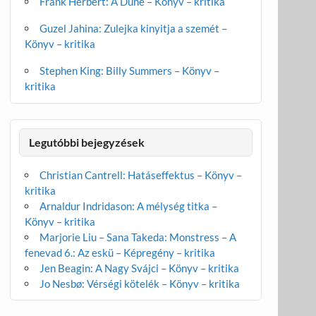
Frank Herbert: A Dűne – Könyv – kritika
Guzel Jahina: Zulejka kinyitja a szemét –
Könyv – kritika
Stephen King: Billy Summers – Könyv –
kritika
Legutóbbi bejegyzések
Christian Cantrell: Hatáseffektus – Könyv –
kritika
Arnaldur Indridason: A mélység titka –
Könyv – kritika
Marjorie Liu – Sana Takeda: Monstress – A
fenevad 6.: Az eskü – Képregény – kritika
Jen Beagin: A Nagy Svájci – Könyv – kritika
Jo Nesbø: Vérségi kötelék – Könyv – kritika