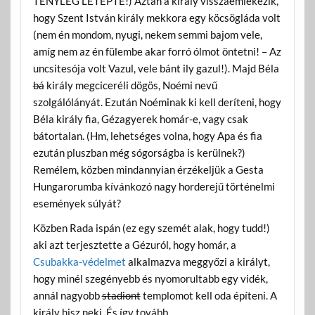
TÉNYLEG LETÉPTE!) Aztán a király visszaemlékezik,
hogy Szent István király mekkora egy köcsögláda volt
(nem én mondom, nyugi, nekem semmi bajom vele,
amíg nem az én fülembe akar forró ólmot öntetni! – Az
uncsitesója volt Vazul, vele bánt ily gazul!). Majd Béla
bá
király megciceréli dögös, Noémi nevű
szolgálólányát. Ezután Noéminak ki kell deríteni, hogy
Béla király fia, Gézagyerek homár-e, vagy csak
bátortalan. (Hm, lehetséges volna, hogy Apa és fia
ezután pluszban még sógorságba is kerülnek?)
Remélem, közben mindannyian érzékeljük a Gesta
Hungarorumba kívánkozó nagy horderejű történelmi
események súlyát?
Közben Rada ispán (ez egy szemét alak, hogy tudd!)
aki azt terjesztette a Gézuról, hogy homár, a
Csubakka-védelmet
alkalmazva meggyőzi a királyt,
hogy minél szegényebb és nyomorultabb egy vidék,
annál nagyobb
stadiont
templomot kell oda építeni. A
király hisz neki. És így tovább.