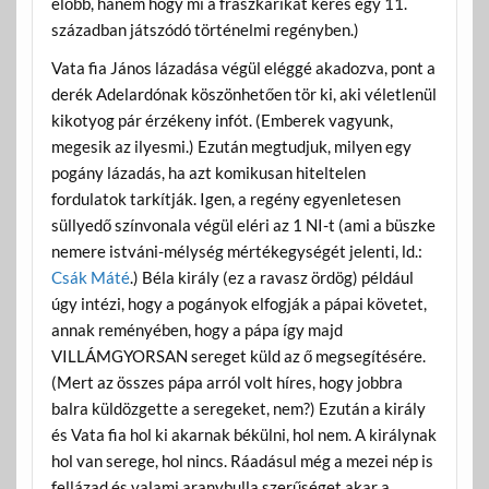
előbb, hanem hogy mi a frászkarikát keres egy 11.
században játszódó történelmi regényben.)
Vata fia János lázadása végül eléggé akadozva, pont a
derék Adelardónak köszönhetően tör ki, aki véletlenül
kikotyog pár érzékeny infót. (Emberek vagyunk,
megesik az ilyesmi.) Ezután megtudjuk, milyen egy
pogány lázadás, ha azt komikusan hiteltelen
fordulatok tarkítják. Igen, a regény egyenletesen
süllyedő színvonala végül eléri az 1 NI-t (ami a büszke
nemere istváni-mélység mértékegységét jelenti, ld.:
Csák Máté
.) Béla király (ez a ravasz ördög) például
úgy intézi, hogy a pogányok elfogják a pápai követet,
annak reményében, hogy a pápa így majd
VILLÁMGYORSAN sereget küld az ő megsegítésére.
(Mert az összes pápa arról volt híres, hogy jobbra
balra küldözgette a seregeket, nem?) Ezután a király
és Vata fia hol ki akarnak békülni, hol nem. A királynak
hol van serege, hol nincs. Ráadásul még a mezei nép is
fellázad és valami aranybulla szerűséget akar a