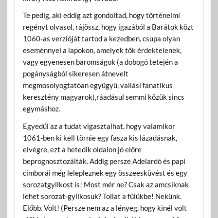
Te pedig, aki eddig azt gondoltad, hogy történelmi
regényt olvasol, rájössz, hogy igazából a Barátok közt
1060-as verzióját tartod a kezedben, csupa olyan
eseménnyel a lapokon, amelyek tök érdektelenek,
vagy egyenesen baromságok (a dobogó tetején a
pogányságból sikeresen átnevelt
megmosolyogtatóan együgyű, vallási fanatikus
keresztény magyarok),ráadásul semmi közük sincs
egymáshoz.
Egyedül az a tudat vigasztalhat, hogy valamikor
1061-ben ki kell törnie egy fasza kis lázadásnak,
elvégre, ezt a hetedik oldalon jó előre
beprognosztozálták. Addig persze Adelardó és papi
cimborái még lelepleznek egy összeesküvést és egy
sorozatgyilkost is! Most mér ne? Csak az amcsiknak
lehet sorozat-gyilkosuk? Tollat a fülükbe! Nekünk.
Előbb. Volt! (Persze nem az a lényeg, hogy kinél volt