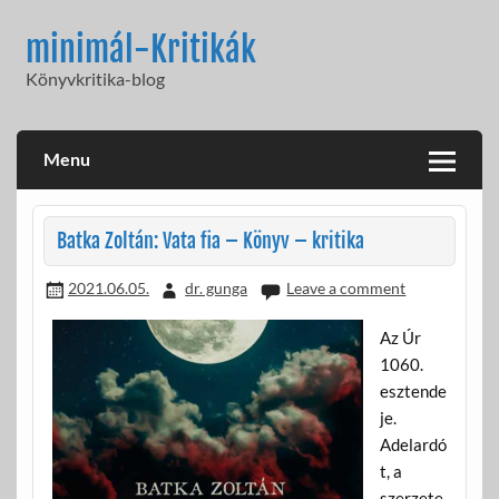
Skip
to
minimál-Kritikák
content
Könyvkritika-blog
Menu
Batka Zoltán: Vata fia – Könyv – kritika
2021.06.05.
dr. gunga
Leave a comment
Az Úr
1060.
esztende
je.
Adelardó
t, a
szerzete