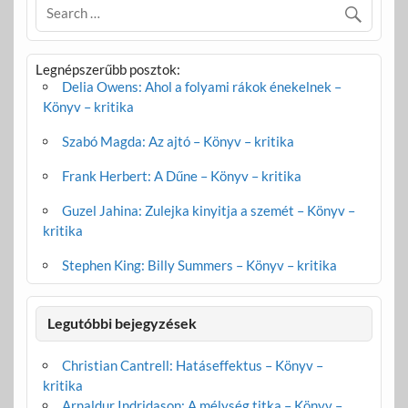
Legnépszerűbb posztok:
Delia Owens: Ahol a folyami rákok énekelnek –
Könyv – kritika
Szabó Magda: Az ajtó – Könyv – kritika
Frank Herbert: A Dűne – Könyv – kritika
Guzel Jahina: Zulejka kinyitja a szemét – Könyv –
kritika
Stephen King: Billy Summers – Könyv – kritika
Legutóbbi bejegyzések
Christian Cantrell: Hatáseffektus – Könyv –
kritika
Arnaldur Indridason: A mélység titka – Könyv –