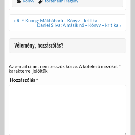
e
itt
ail
za
könyv
történelmi regény
b
er
m
o
e
Bejegyzés
« R. F. Kuang: Mákháború – Könyv – kritika
navigáció
Daniel Silva: A másik nő – Könyv – kritika »
o
g
k
Vélemény, hozzászólás?
Az e-mail címet nem tesszük közzé.
A kötelező mezőket
*
karakterrel jelöltük
Hozzászólás
*