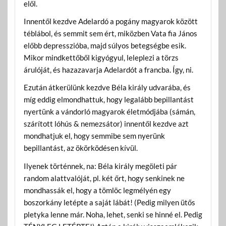
elől.
Innentől kezdve Adelardó a pogány magyarok között
téblábol, és semmit sem ért, miközben Vata fia János
előbb depresszióba, majd súlyos betegségbe esik.
Mikor mindkettőből kigyógyul, leleplezi a törzs
árulóját, és hazazavarja Adelardót a francba. Így, ni.
Ezután átkerülünk kezdve Béla király udvarába, és
míg eddig elmondhattuk, hogy legalább bepillantást
nyertünk a vándorló magyarok életmódjába (sámán,
szárított lóhús & nemezsátor) innentől kezdve azt
mondhatjuk el, hogy semmibe sem nyerünk
bepillantást, az ökörködésen kívül.
Ilyenek történnek, na: Béla király megöleti pár
random alattvalóját, pl. két őrt, hogy senkinek ne
mondhassák el, hogy a tömlöc legmélyén egy
boszorkány letépte a saját lábát! (Pedig milyen ütős
pletyka lenne már. Noha, lehet, senki se hinné el. Pedig