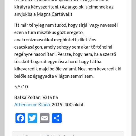
királyra kényszeríteni. (Az angolok is elmennek az
anyjukba a Magna Cartával!)
Itt már tényleg nem tudod, hogy sírjál vagy nevessél
ezen a fura misztikus gőzt eregető,
anakronizmusokkal meghintett, dilettáns
csacskaságon, amely sehogy sem akar történelmi
regényre hasonlítani. Persze, hogy nem, ha a szerző
tücsköt-bogarat egymásra hord, hogy hátha
kikeveredik majd belőle valami. Nos, nem keveredik ki
belőle az égegyadta világon semmi sem.
5.5/10
Batka Zoltán: Vata fia
Athenaeum Kiadó
. 2019. 400 oldal
F
T
E
O
ac
w
m
ss