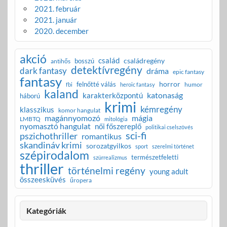
2021. február
2021. január
2020. december
akció
család
családregény
bosszú
antihős
detektívregény
dark fantasy
dráma
epic fantasy
fantasy
horror
felnőtté válás
humor
fbi
heroic fantasy
kaland
katonaság
karakterközpontú
háború
krimi
kémregény
klasszikus
komor hangulat
magánnyomozó
mágia
LMBTQ
mitológia
nyomasztó hangulat
női főszereplő
politikai cselszövés
sci-fi
pszichothriller
romantikus
skandináv krimi
sorozatgyilkos
sport
szerelmi történet
szépirodalom
természetfeletti
szürrealizmus
thriller
történelmi regény
young adult
összeesküvés
űropera
Kategóriák