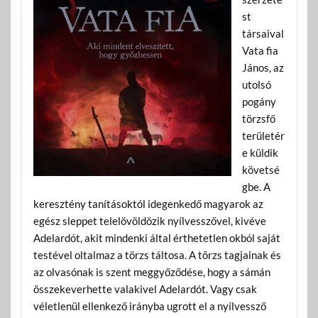
st
társaival
Vata fia
János, az
utolsó
pogány
törzsfő
területér
e küldik
követsé
gbe. A
keresztény tanításoktól idegenkedő magyarok az
egész sleppet telelövöldözik nyílvesszővel, kivéve
Adelardót, akit mindenki által érthetetlen okból saját
testével oltalmaz a törzs táltosa. A törzs tagjainak és
az olvasónak is szent meggyőződése, hogy a sámán
összekeverhette valakivel Adelardót. Vagy csak
véletlenül ellenkező irányba ugrott el a nyílvessző