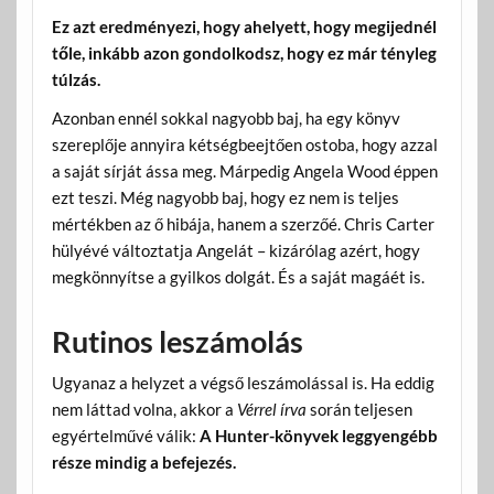
Ez azt eredményezi, hogy ahelyett, hogy megijednél
tőle, inkább azon gondolkodsz, hogy ez már tényleg
túlzás.
Azonban ennél sokkal nagyobb baj, ha egy könyv
szereplője annyira kétségbeejtően ostoba, hogy azzal
a saját sírját ássa meg. Márpedig Angela Wood éppen
ezt teszi. Még nagyobb baj, hogy ez nem is teljes
mértékben az ő hibája, hanem a szerzőé. Chris Carter
hülyévé változtatja Angelát – kizárólag azért, hogy
megkönnyítse a gyilkos dolgát. És a saját magáét is.
Rutinos leszámolás
Ugyanaz a helyzet a végső leszámolással is. Ha eddig
nem láttad volna, akkor a
Vérrel írva
során teljesen
egyértelművé válik:
A Hunter-könyvek leggyengébb
része mindig a befejezés.