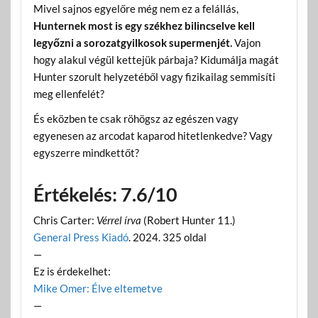
Mivel sajnos egyelőre még nem ez a felállás,
Hunternek most is egy székhez bilincselve kell
legyőzni a sorozatgyilkosok supermenjét.
Vajon
hogy alakul végül kettejük párbaja? Kidumálja magát
Hunter szorult helyzetéből vagy fizikailag semmisíti
meg ellenfelét?
És eközben te csak röhögsz az egészen vagy
egyenesen az arcodat kaparod hitetlenkedve? Vagy
egyszerre mindkettőt?
Értékelés: 7.6/10
Chris Carter:
Vérrel írva
(Robert Hunter 11.)
General Press Kiadó
. 2024. 325 oldal
—
Ez is érdekelhet:
Mike Omer: Élve eltemetve
—