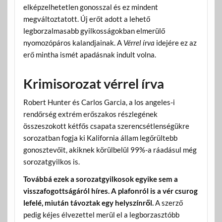
elképzelhetetlen gonosszal és ez mindent
megváltoztatott. Új erőt adott a lehető
legborzalmasabb gyilkosságokban elmerülő
nyomozópáros kalandjainak. A
Vérrel írva
idejére ez az
erő mintha ismét apadásnak indult volna.
Krimisorozat vérrel írva
Robert Hunter és Carlos Garcia, a los angeles-i
rendőrség extrém erőszakos részlegének
összeszokott kétfős csapata szerencsétlenségükre
sorozatban fogja ki Kalifornia állam legőrültebb
gonosztevőit, akiknek körülbelül 99%-a ráadásul még
sorozatgyilkos is.
Továbbá ezek a sorozatgyilkosok egyike sem a
visszafogottságáról híres. A plafonról is a vér csurog
lefelé, miután távoztak egy helyszínről.
A szerző
pedig kéjes élvezettel merül el a legborzasztóbb