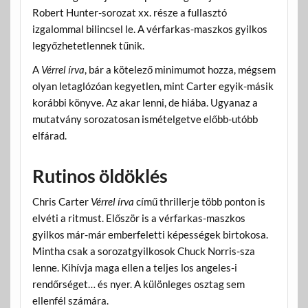
Robert Hunter-sorozat xx. része a fullasztó
izgalommal bilincsel le. A vérfarkas-maszkos gyilkos
legyőzhetetlennek tűnik.
A
Vérrel írva
, bár a kötelező minimumot hozza, mégsem
olyan letaglózóan kegyetlen, mint Carter egyik-másik
korábbi könyve. Az akar lenni, de hiába. Ugyanaz a
mutatvány sorozatosan ismételgetve előbb-utóbb
elfárad.
Rutinos öldöklés
Chris Carter
Vérrel írva
című thrillerje több ponton is
elvéti a ritmust. Először is a vérfarkas-maszkos
gyilkos már-már emberfeletti képességek birtokosa.
Mintha csak a sorozatgyilkosok Chuck Norris-sza
lenne. Kihívja maga ellen a teljes los angeles-i
rendőrséget… és nyer. A különleges osztag sem
ellenfél számára.