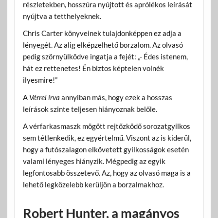
részletekben, hosszúra nyújtott és aprólékos leírását
nyújtva a tetthelyeknek.
Chris Carter könyveinek tulajdonképpen ez adja a
lényegét. Az alig elképzelhető borzalom. Az olvasó
pedig szörnyülködve ingatja a fejét: „- Édes istenem,
hát ez rettenetes! Én biztos képtelen volnék
ilyesmire!”
A
Vérrel írva
annyiban más, hogy ezek a hosszas
leírások szinte teljesen hiányoznak belőle.
A vérfarkasmaszk mögött rejtőzködő sorozatgyilkos
sem tétlenkedik, ez egyértelmű. Viszont az is kiderül,
hogy a futószalagon elkövetett gyilkosságok esetén
valami lényeges hiányzik. Mégpedig az egyik
legfontosabb összetevő. Az, hogy az olvasó maga is a
lehető legközelebb kerüljön a borzalmakhoz.
Robert Hunter, a magányos