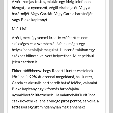
A vérszomjas tettes, miután egy ideig telefonon
hívogatja a nyomozót, végül elrabolja őt. Vagy a
barátnőjét. Vagy Garciát. Vagy Garcia barátnőjét.
Vagy Blake kapitányt.
Miért is?
Azért, mert így semmi kreatív erőfeszítés nem
szükséges és a szemben álló felek mégis egy
helyszínen találják magukat. Hunter általában egy
székhez bilincselve, vert helyzetben. Mint például
jelen esetben is.
Ekkor rádöbbensz, hogy Robert Hunter eseteinek
körülbelül 99%-át azonnal megoldaná, ha Hunter,
Garcia és aktuális partnereik hátsó felébe, valamint
Blake kapitány egyik formás farpofájába
nyomkövetőt ültetnének. Ha valamelyikük eltűnne,
csak követni kellene a villogó piros pontot, és voilá, a
tettessel együtt mindannyian meglennének!