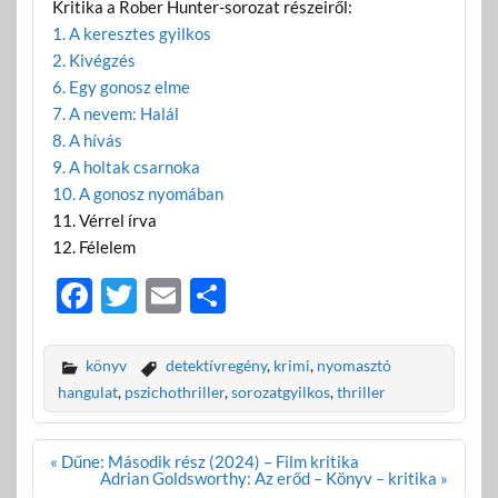
Kritika a Rober Hunter-sorozat részeiről:
1. A keresztes gyilkos
2. Kivégzés
6. Egy gonosz elme
7. A nevem: Halál
8. A hívás
9. A holtak csarnoka
10. A gonosz nyomában
11. Vérrel írva
12. Félelem
F
T
E
O
ac
w
m
ss
e
itt
ail
za
könyv
detektívregény
,
krimi
,
nyomasztó
b
er
m
hangulat
,
pszichothriller
,
sorozatgyilkos
,
thriller
o
e
Bejegyzés
« Dűne: Második rész (2024) – Film kritika
o
g
navigáció
Adrian Goldsworthy: Az erőd – Könyv – kritika »