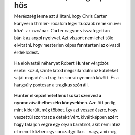
hős
Merészség lenne azt állítani, hogy Chris Carter
könyvei a thriller-irodalom legvirtuózabb remekművei
közé tartoznának. Carter nagyon visszafogottan
bánik az angol nyelvvel. Azt viszont nem lehet tőle
elvitatni, hogy mesterien képes fenntartani az olvasói
érdeklődést.
Ha elolvastál néhányat Robert Hunter vérgőzös
esetei közül, szinte látod megszilárdulni az köteléket
saját magad és a tragikus sorsú nyomozó között. És a
hangsúly pontosan a tragikus szón áll.
Hunter elképzelhetetlenül sokat szenved a
nyomozásait elbeszélő könyvekben.
Azelőtt pedig,
mint kiderült, még többet. Így azt veszed észre, hogy
veszettül szorítasz a detektívért, kiváltképpen azért
hogy találjon végre egy olyan barátnőt, akit nem intéz
el menet közben egy sorozatgyilkos – vagy, ami még