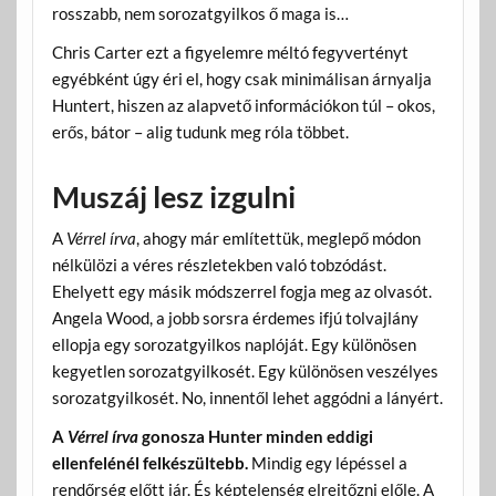
rosszabb, nem sorozatgyilkos ő maga is…
Chris Carter ezt a figyelemre méltó fegyvertényt
egyébként úgy éri el, hogy csak minimálisan árnyalja
Huntert, hiszen az alapvető információkon túl – okos,
erős, bátor – alig tudunk meg róla többet.
Muszáj lesz izgulni
A
Vérrel írva
, ahogy már említettük, meglepő módon
nélkülözi a véres részletekben való tobzódást.
Ehelyett egy másik módszerrel fogja meg az olvasót.
Angela Wood, a jobb sorsra érdemes ifjú tolvajlány
ellopja egy sorozatgyilkos naplóját. Egy különösen
kegyetlen sorozatgyilkosét. Egy különösen veszélyes
sorozatgyilkosét. No, innentől lehet aggódni a lányért.
A
Vérrel írva
gonosza Hunter minden eddigi
ellenfelénél felkészültebb.
Mindig egy lépéssel a
rendőrség előtt jár. És képtelenség elrejtőzni előle. A