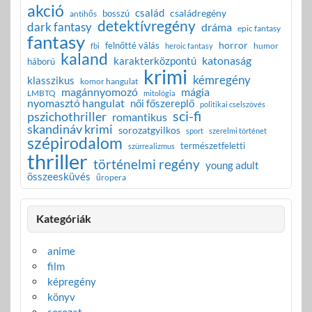
akció
család
családregény
bosszú
antihős
detektívregény
dark fantasy
dráma
epic fantasy
fantasy
horror
felnőtté válás
humor
fbi
heroic fantasy
kaland
katonaság
karakterközpontú
háború
krimi
kémregény
klasszikus
komor hangulat
magánnyomozó
mágia
LMBTQ
mitológia
nyomasztó hangulat
női főszereplő
politikai cselszövés
sci-fi
pszichothriller
romantikus
skandináv krimi
sorozatgyilkos
sport
szerelmi történet
szépirodalom
természetfeletti
szürrealizmus
thriller
történelmi regény
young adult
összeesküvés
űropera
Kategóriák
anime
film
képregény
könyv