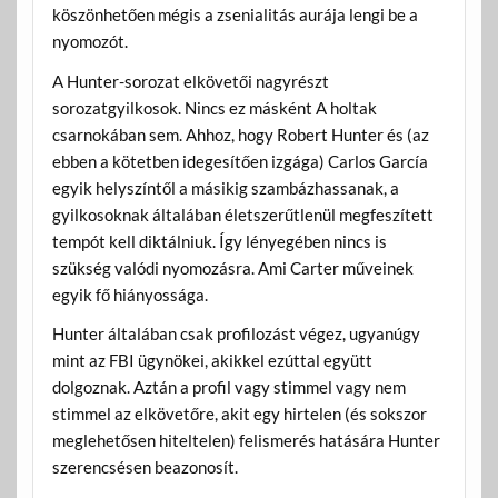
köszönhetően mégis a zsenialitás aurája lengi be a
nyomozót.
A Hunter-sorozat elkövetői nagyrészt
sorozatgyilkosok. Nincs ez másként A holtak
csarnokában sem. Ahhoz, hogy Robert Hunter és (az
ebben a kötetben idegesítően izgága) Carlos García
egyik helyszíntől a másikig szambázhassanak, a
gyilkosoknak általában életszerűtlenül megfeszített
tempót kell diktálniuk. Így lényegében nincs is
szükség valódi nyomozásra. Ami Carter műveinek
egyik fő hiányossága.
Hunter általában csak profilozást végez, ugyanúgy
mint az FBI ügynökei, akikkel ezúttal együtt
dolgoznak. Aztán a profil vagy stimmel vagy nem
stimmel az elkövetőre, akit egy hirtelen (és sokszor
meglehetősen hiteltelen) felismerés hatására Hunter
szerencsésen beazonosít.