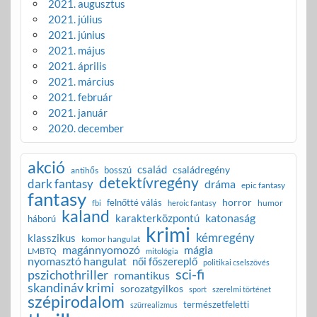
2021. augusztus
2021. július
2021. június
2021. május
2021. április
2021. március
2021. február
2021. január
2020. december
akció
család
családregény
bosszú
antihős
detektívregény
dark fantasy
dráma
epic fantasy
fantasy
horror
felnőtté válás
humor
fbi
heroic fantasy
kaland
katonaság
karakterközpontú
háború
krimi
kémregény
klasszikus
komor hangulat
magánnyomozó
mágia
LMBTQ
mitológia
nyomasztó hangulat
női főszereplő
politikai cselszövés
sci-fi
pszichothriller
romantikus
skandináv krimi
sorozatgyilkos
sport
szerelmi történet
szépirodalom
természetfeletti
szürrealizmus