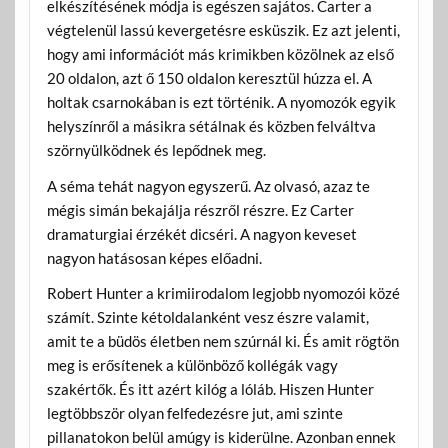
elkészítésének módja is egészen sajátos. Carter a
végtelenül lassú kevergetésre esküszik. Ez azt jelenti,
hogy ami információt más krimikben közölnek az első
20 oldalon, azt ő 150 oldalon keresztül húzza el. A
holtak csarnokában is ezt történik. A nyomozók egyik
helyszínről a másikra sétálnak és közben felváltva
szörnyülködnek és lepődnek meg.
A séma tehát nagyon egyszerű. Az olvasó, azaz te
mégis simán bekajálja részről részre. Ez Carter
dramaturgiai érzékét dicséri. A nagyon keveset
nagyon hatásosan képes előadni.
Robert Hunter a krimiirodalom legjobb nyomozói közé
számít. Szinte kétoldalanként vesz észre valamit,
amit te a büdös életben nem szúrnál ki. És amit rögtön
meg is erősítenek a különböző kollégák vagy
szakértők. És itt azért kilóg a lóláb. Hiszen Hunter
legtöbbször olyan felfedezésre jut, ami szinte
pillanatokon belül amúgy is kiderülne. Azonban ennek