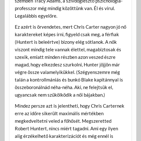
szemben Tracy Adams, a szívdöglesztő pszichológia-
professzor még mindig közöttünk van. Él és virul.
Legalábbis egyelőre.
Ez azért is örvendetes, mert Chris Carter nagyon jó nő
karaktereket képes írni, figyeld csak meg, a férfiak
(Huntert is beleértve) bizony elég sótlanok. A nők
viszont mindig tele vannak élettel, magabiztosak és
szexik, emiatt minden részben azon veszed észre
magad, hogy elkezdesz szurkolni, Hunter jöjjön már
végre össze valamelyikükkel. (Szégyenszemre még
talán a kontrollmániás és bunkó Blake kapitánnyal is
összeboronálnád néha-néha. Aki, ne felejtsük el,
ugyancsak nem szűkölködik a női bájakban.)
Mindez persze azt is jelentheti, hogy Chris Carternek
erre az időre sikerült maximális mértékben
megkedveltetni veled a főhősét. Megszeretted
Robert Huntert, nincs miért tagadni. Ami egy ilyen
alig érzékelhető karakterizációt és még ennél is