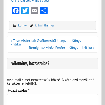
Chris Carter: A hívás (8.)
F
T
E
O
ac
w
m
ss
e
itt
ail
za
könyv
krimi
,
thriller
b
er
m
o
e
Bejegyzés
« Tove Alsterdal: Gyökerestül kitépve – Könyv –
navigáció
kritika
o
g
Remigiusz Mróz: Feröer – Könyv – kritika »
k
Vélemény, hozzászólás?
Az e-mail címet nem tesszük közzé.
A kötelező mezőket
*
karakterrel jelöltük
Hozzászólás
*