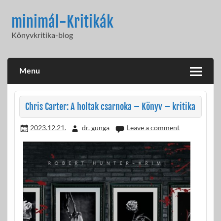
Skip
to
minimál-Kritikák
content
Könyvkritika-blog
Menu
Chris Carter: A holtak csarnoka – Könyv – kritika
2023.12.21.
dr. gunga
Leave a comment