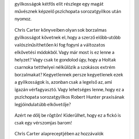
gyilkosságok kétfős elit részlege egy magát
művésznek képzelő pszichopata sorozatgyilkos után
nyomoz.
Chris Carter könyveiben olyan sok borzalmas
gyilkosságot követnek el, hogy a szerző előbb-utóbb
valószínűsíthetően ki fog fogyni a változatos
elkövetési módokból. Vagy már most is ez lenne a
helyzet? Vagy csak te gondolod úgy, hogy a Holtak
csarnoka tetthelyei nélkülözik a szokásos extrém
borzalmakat? Kegyetlennek persze kegyetlenek ezek
a gyilkosságok is, azonban csak a legelső az, ami
igazán vérfagyasztó. Vagy lehetséges lenne, hogy ez a
pszichopata sorozatgyilkos Robert Hunter praxisának
legjóindulatúbb elkövetője?
Azért ne dőlj be rögtön! Kiderülhet, hogy ez a fickó is
csak egy vérszomjas barom!
Chris Carter alapreceptjében az hozzávalók