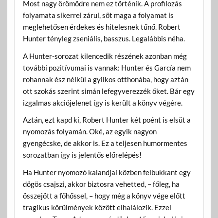
Most nagy örömödre nem ez történik. A profilozás
folyamata sikerrel zárul, sőt maga a folyamat is
meglehetősen érdekes és hitelesnek tűnő. Robert
Hunter tényleg zseniális, basszus. Legalábbis néha.
A Hunter-sorozat kilencedik részének azonban még
további pozitívumai is vannak: Hunter és García nem
rohannak ész nélkül a gyilkos otthonába, hogy aztán
ott szokás szerint simán lefegyverezzék őket. Bár egy
izgalmas akciójelenet így is került a könyv végére.
Aztán, ezt kapd ki, Robert Hunter két poént is elsüt a
nyomozás folyamán. Oké, az egyik nagyon
gyengécske, de akkor is. Ez a teljesen humormentes
sorozatban így is jelentős előrelépés!
Ha Hunter nyomozó kalandjai közben felbukkant egy
dögös csajszi, akkor biztosra vehetted, – főleg, ha
összejött a főhőssel, – hogy még a könyv vége előtt
tragikus körülmények között elhalálozik. Ezzel