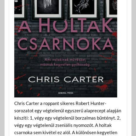
Chris Carter a roppant sikeres Robert Hunter-
sorozatot egy végtelenül egyszerű alaprecept alapján
készíti: 1, végy egy végtelenül borzalmas bűntényt. 2,
végy egy végtelenül zseniális nyomozót. A holtak
csarnoka sem kivétel ez alól. A különösen kegyetlen