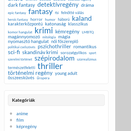
detektívregény
dark fantasy
dráma
fantasy
felnőtté válás
epic fantasy
fbi
kaland
horror
háború
humor
heroic fantasy
katonaság
karakterközpontú
klasszikus
krimi
kémregény
komor hangulat
LMBTQ
magánnyomozó
mágia
mitológia
nyomasztó hangulat
női főszereplő
pszichothriller
romantikus
politikai cselszövés
sci-fi
skandináv krimi
sorozatgyilkos
sport
szépirodalom
szerelmi történet
szürrealizmus
thriller
természetfeletti
történelmi regény
young adult
összeesküvés
űropera
Kategóriák
anime
film
képregény