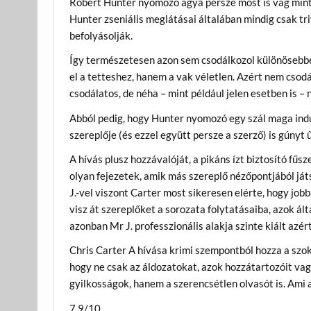
Robert Hunter nyomozó agya persze most is vág mint 
Hunter zseniális meglátásai általában mindig csak t
befolyásolják.
Így természetesen azon sem csodálkozol különösebb
el a tetteshez, hanem a vak véletlen. Azért nem csod
csodálatos, de néha – mint például jelen esetben is 
Abból pedig, hogy Hunter nyomozó egy szál maga indu
szereplője (és ezzel együtt persze a szerző) is gúny
A hívás plusz hozzávalóját, a pikáns ízt biztosító fű
olyan fejezetek, amik más szereplő nézőpontjából ját
J.-vel viszont Carter most sikeresen elérte, hogy job
visz át szereplőket a sorozata folytatásaiba, azok ál
azonban Mr J. professzionális alakja szinte kiált azér
Chris Carter A hívása krimi szempontból hozza a szok
hogy ne csak az áldozatokat, azok hozzátartozóit va
gyilkosságok, hanem a szerencsétlen olvasót is. Ami 
7.9/10