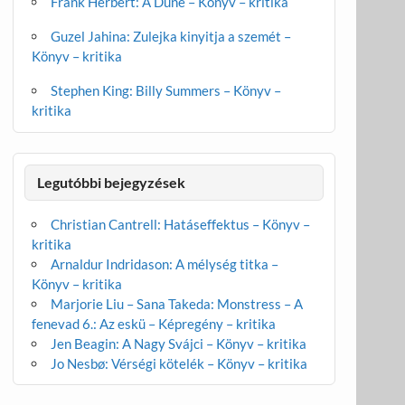
Frank Herbert: A Dűne – Könyv – kritika
Guzel Jahina: Zulejka kinyitja a szemét –
Könyv – kritika
Stephen King: Billy Summers – Könyv –
kritika
Legutóbbi bejegyzések
Christian Cantrell: Hatáseffektus – Könyv –
kritika
Arnaldur Indridason: A mélység titka –
Könyv – kritika
Marjorie Liu – Sana Takeda: Monstress – A
fenevad 6.: Az eskü – Képregény – kritika
Jen Beagin: A Nagy Svájci – Könyv – kritika
Jo Nesbø: Vérségi kötelék – Könyv – kritika