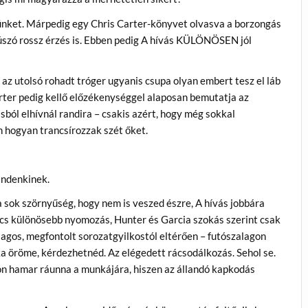
ésünket. Márpedig egy Chris Carter-könyvet olvasva a borzongás
kúszó rossz érzés is. Ebben pedig A hívás KÜLÖNÖSEN jól
 az utolsó rohadt tróger ugyanis csupa olyan embert tesz el láb
rter pedig kellő előzékenységgel alaposan bemutatja az
sból elhívnál randira – csakis azért, hogy még sokkal
n hogyan trancsírozzak szét őket.
indenkinek.
a sok szörnyűség, hogy nem is veszed észre, A hívás jobbára
ncs különösebb nyomozás, Hunter és Garcia szokás szerint csak
lagos, megfontolt sorozatgyilkostól eltérően – futószalagon
nka öröme, kérdezhetnéd. Az elégedett rácsodálkozás. Sehol se.
n hamar ráunna a munkájára, hiszen az állandó kapkodás