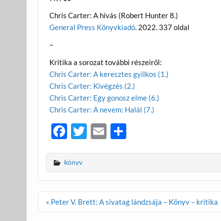
Chris Carter: A hívás (Robert Hunter 8.)
General Press Könyvkiadó
. 2022. 337 oldal
–
Kritika a sorozat további részeiről:
Chris Carter: A keresztes gyilkos (1.)
Chris Carter: Kivégzés (2.)
Chris Carter: Egy gonosz elme (6.)
Chris Carter: A nevem: Halál (7.)
F
T
E
O
ac
w
m
ss
e
itt
ail
za
könyv
b
er
m
o
e
Bejegyzés
« Peter V. Brett: A sivatag lándzsája – Könyv – kritika
o
g
navigáció