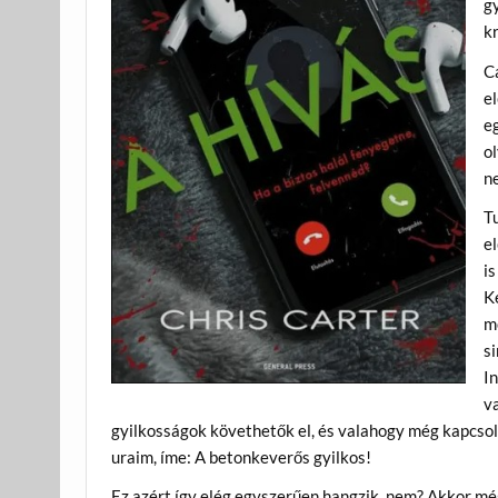
gy
kr
C
e
eg
ol
ne
T
el
is
Ke
mo
si
I
va
gyilkosságok követhetők el, és valahogy még kapcsol
uraim, íme: A betonkeverős gyilkos!
Ez azért így elég egyszerűen hangzik, nem? Akkor mé