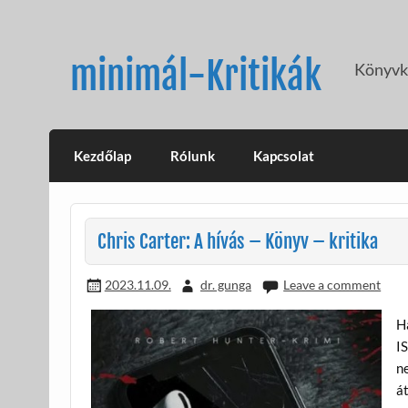
Skip
to
content
minimál-Kritikák
Könyvkr
Kezdőlap
Rólunk
Kapcsolat
Chris Carter: A hívás – Könyv – kritika
2023.11.09.
dr. gunga
Leave a comment
Ha
IS
ne
á