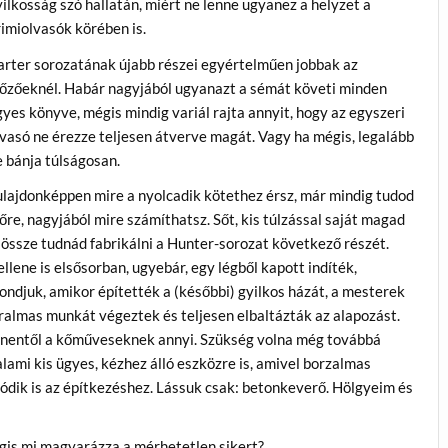
ilkosság szó hallatán, miért ne lenne ugyanez a helyzet a
imiolvasók körében is.
arter sorozatának újabb részei egyértelműen jobbak az
lőzőeknél. Habár nagyjából ugyanazt a sémát követi minden
yes könyve, mégis mindig variál rajta annyit, hogy az egyszeri
vasó ne érezze teljesen átverve magát. Vagy ha mégis, legalább
 bánja túlságosan.
ulajdonképpen mire a nyolcadik kötethez érsz, már mindig tudod
őre, nagyjából mire számíthatsz. Sőt, kis túlzással saját magad
 össze tudnád fabrikálni a Hunter-sorozat következő részét.
llene is elsősorban, ugyebár, egy légből kapott indíték,
ndjuk, amikor építették a (későbbi) gyilkos házát, a mesterek
ralmas munkát végeztek és teljesen elbaltázták az alapozást.
nnentől a kőműveseknek annyi. Szükség volna még továbbá
lami kis ügyes, kézhez álló eszközre is, amivel borzalmas
ódik is az építkezéshez. Lássuk csak: betonkeverő. Hölgyeim és
gis mi magyarázza a mérhetetlen sikert?