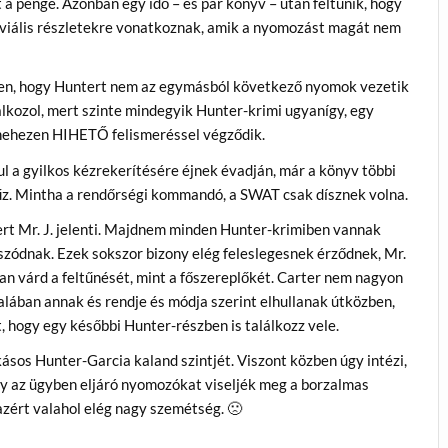
a penge. Azonban egy idő – és pár könyv – után feltűnik, hogy
riviális részletekre vonatkoznak, amik a nyomozást magát nem
en, hogy Huntert nem az egymásból következő nyomok vezetik
álkozol, mert szinte mindegyik Hunter-krimi ugyanígy, egy
– nehezen HIHETŐ felismeréssel végződik.
l a gyilkos kézrekerítésére éjnek évadján, már a könyv többi
t űz. Mintha a rendőrségi kommandó, a SWAT csak dísznek volna.
szert Mr. J. jelenti. Majdnem minden Hunter-krimiben vannak
szódnak. Ezek sokszor bizony elég feleslegesnek érződnek, Mr.
ban várd a feltűnését, mint a főszereplőkét. Carter nem nagyon
talában annak és rendje és módja szerint elhullanak útközben,
t, hogy egy későbbi Hunter-részben is találkozz vele.
ásos Hunter-Garcia kaland szintjét. Viszont közben úgy intézi,
gy az ügyben eljáró nyomozókat viseljék meg a borzalmas
azért valahol elég nagy szemétség. 🙁