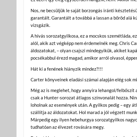
Nos, ne becsüljük le saját borzongás iránti késztet
garantált. Garantált a továbbá a lassan a bőröd alá 
vizsgázik.
A hívás sorozatgyilkosa, ez a mocskos szemétláda, ez
alól, akik azt végképp nem érdemelnék meg. Chris Ca
áldozatokat, – olyan csajszi mindegyikük, akiket kapá
pocsékabbul érezd magad, amikor arról olvasol, éppe
Hát ki a fenének hiányzik mindez?!!!
Carter könyveinek eladási számai alapján elég sok m
Még az is meglehet, hogy annyira lehangol/felbőszít 
csak a Hunter-sorozat átlagos színvonalát hozza. Ni
loholnak az események után. A gyilkos pedig – egy át
szállítja az áldozatokat. Hol marad a jól végzett mu
Márpedig egy ilyen hebehurgya sorozatgyilkos nagyo
tudhatóan az élvezet rovására megy.