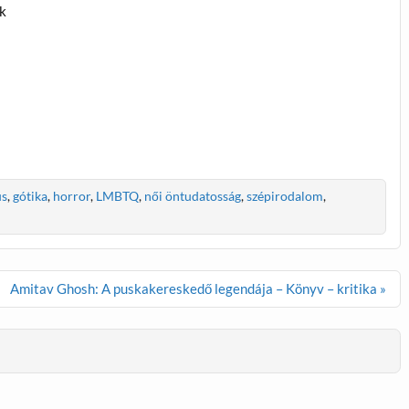
ők
us
,
gótika
,
horror
,
LMBTQ
,
női öntudatosság
,
szépirodalom
,
Amitav Ghosh: A puskakereskedő legendája – Könyv – kritika »