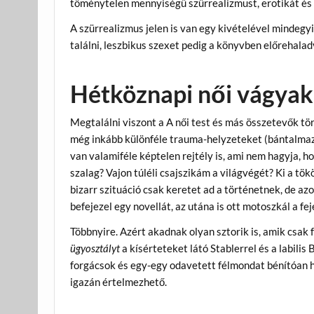
töménytelen mennyiségű szürrealizmust, erotikát és 
A szürrealizmus jelen is van egy kivételével mindegyi
találni, leszbikus szexet pedig a könyvben előrehala
Hétköznapi női vágyak 
Megtalálni viszont a A női test és más összetevők tö
még inkább különféle trauma-helyzeteket (bántalmazá
van valamiféle képtelen rejtély is, ami nem hagyja, ho
szalag? Vajon túléli csajszikám a világvégét? Ki a t
bizarr szituáció csak keretet ad a történetnek, de az
befejezel egy novellát, az utána is ott motoszkál a f
Többnyire. Azért akadnak olyan sztorik is, amik csak 
ügyosztályt
a kísérteteket látó Stablerrel és a labilis
forgácsok és egy-egy odavetett félmondat bénítóan 
igazán értelmezhető.