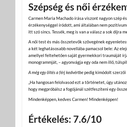
Szépség és női érzéke
Carmen Maria Machado írása viszont nagyon szép és 
érzékenységgel íródott, ami általában nem pozitívumo
itt szó sincs. Tessék, meg is van a válasz a sok díjra m
A női test és más összetevők szövegének egyenletess
a két leghatásosabb novellába pamacsol bele: Az elej
amellyel feltehetően saját gyermekkori traumáját írj
monogrammját, – agyonvágja egy oda nem illő, túlspil
A még egy öltés a férj kedvértbe
pedig kimódolt szerzői 
„Ha hangosan felolvasod ezt a történetet, úgy utánoz
hogy megpróbálsz a fogójánál szétfeszíteni egy öss
Mindenképpen, kedves Carmen! Mindenképpen!
Értékelés: 7.6/10