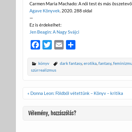
Carmen Maria Machado: A női test és más összetev
Agave Könyvek
. 2020. 288 oldal
—
Ez is érdekelhet:
Jen Beagin: A Nagy Svájci
F
T
E
O
ac
w
m
ss
e
itt
ail
za
könyv
dark fantasy
,
erotika
,
fantasy
,
feminizm
b
er
m
szürrealizmus
o
e
o
g
Bejegyzés
« Donna Leon: Földből vétettünk – Könyv – kritika
navigáció
k
Vélemény, hozzászólás?