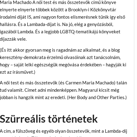
Maria Machado A női test és más összetevők című könyve
elnyerte elnyerte többek között a Brooklyn-i Közkönyvtár
irodalmi díját IS, ami nagyon fontos elismerésnek tűnik így első
hallásra. És a Lambada-díjat is. Na jó, elég a genyózásból,
igazából Lambda. És a legjobb LGBTQ-tematikájú könyveket
díjazzák vele.
(És itt akkor gyorsan meg is ragadnám az alkalmat, és a blog
keresztény-demokrata érzelmű olvasóinak azt tanácsolnám,
hogy – saját lelki egészségük megóvása érdekében – hagyják ki
ezt az írásművet.)
A női test és más összetevők (és Carmen Maria Machado) talán
tud valamit. Címet adni mindenképpen. Magyarul kicsit még
jobban is hangzik mint az eredeti. (Her Body and Other Parties.)
Szürreális történetek
A cím, a fülszöveg és egyéb olyan összetevők, mint a Lambda-díj