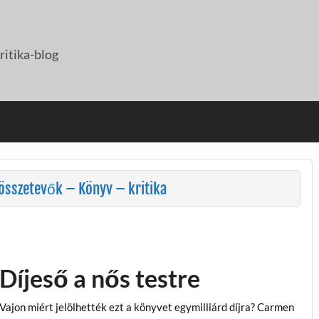
itika-blog
összetevők – Könyv – kritika
Díjeső a nős testre
Vajon miért jelölhették ezt a könyvet egymilliárd díjra? Carmen