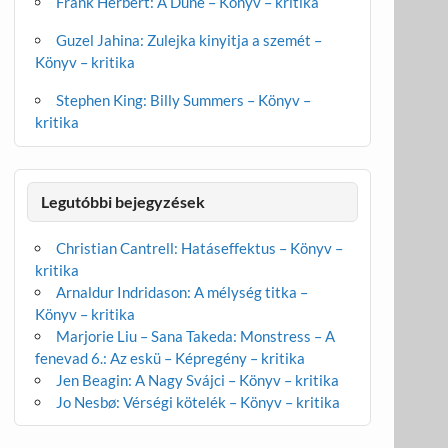
Frank Herbert: A Dűne – Könyv – kritika
Guzel Jahina: Zulejka kinyitja a szemét –
Könyv – kritika
Stephen King: Billy Summers – Könyv –
kritika
Legutóbbi bejegyzések
Christian Cantrell: Hatáseffektus – Könyv –
kritika
Arnaldur Indridason: A mélység titka –
Könyv – kritika
Marjorie Liu – Sana Takeda: Monstress – A
fenevad 6.: Az eskü – Képregény – kritika
Jen Beagin: A Nagy Svájci – Könyv – kritika
Jo Nesbø: Vérségi kötelék – Könyv – kritika