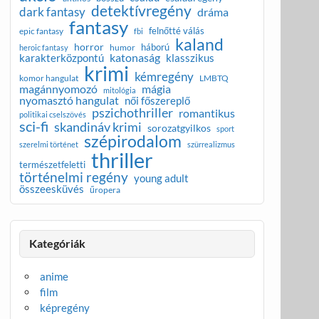
detektívregény
dark fantasy
dráma
fantasy
felnőtté válás
epic fantasy
fbi
kaland
horror
háború
humor
heroic fantasy
katonaság
karakterközpontú
klasszikus
krimi
kémregény
komor hangulat
LMBTQ
magánnyomozó
mágia
mitológia
nyomasztó hangulat
női főszereplő
pszichothriller
romantikus
politikai cselszövés
sci-fi
skandináv krimi
sorozatgyilkos
sport
szépirodalom
szerelmi történet
szürrealizmus
thriller
természetfeletti
történelmi regény
young adult
összeesküvés
űropera
Kategóriák
anime
film
képregény