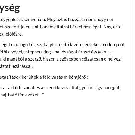
nység
egyenletes színvonalú. Még azt is hozzátenném, hogy női
t szokott jelenteni, hanem eltúlzott érzelmességet. Nos, erről
eg jelölésre.
égébe belógó két, szabályt erősítő kivétel érdekes módon pont
étől a végéig stephen king-i baljósságot árasztó
A lakó
-t, –
a ki magából a szerző, hiszen a szövegben célzatosan elhelyezi
ázott lezárással.
utasítások kerültek a felolvasás mikéntjéről:
d a rázkódó vonat és a szeretkezés által gyötört ágy hangjait,
zehajtható fémszéket…”