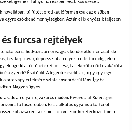
szexet ígérnek. Túlnyomó részben leszbikus szexet.
k novellában, túlfűtött erotikát jóformán csak az elsőben
dva egyre csökkenő mennyiségben. Aztán el is enyészik teljesen.
és furcsa rejtélyek
rténeteiben a hétköznapi női vágyak kendőzetlen leírását, de
s, testkép-zavar, depresszió) amelyek mellett mindig jelen
gy elengedd a történeteket: mi lesz, ha lekerül a nőci nyakáról a
ökömé a gyerek? Ésatöbbi. A legérdekesebb az, hogy egy-egy
ok okára vagy értelmére szinte sosem derül fény. Így ha
ejedben. Nagyon ügyes.
furák, de amolyan fejvakarós módon. Kivéve a ál-
Különleges
 Bensonnal a főszerepben. Ez az alkotás ugyanis a történet-
hosszú kollázsaként az ismert univerzum keretei között nem