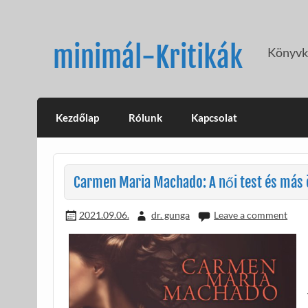
Skip
to
content
minimál-Kritikák
Könyvkr
Kezdőlap
Rólunk
Kapcsolat
Carmen Maria Machado: A női test és más 
2021.09.06.
dr. gunga
Leave a comment