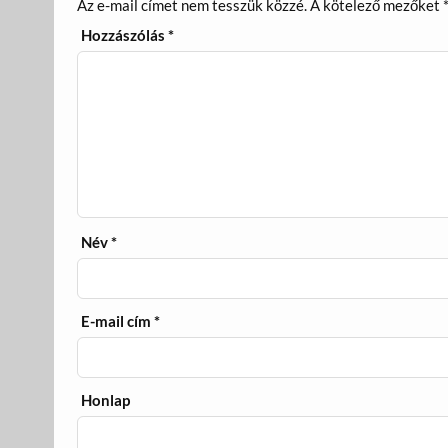
Az e-mail címet nem tesszük közzé.
A kötelező mezőket
Hozzászólás
*
Név
*
E-mail cím
*
Honlap