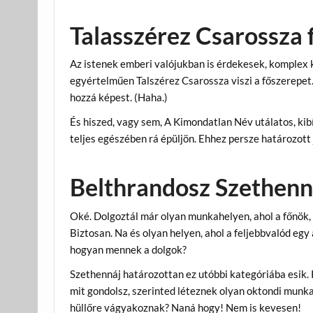
Talasszérez Csarossza
Az istenek emberi valójukban is érdekesek, komplex 
egyértelműen Talszérez Csarossza viszi a főszerepet.
hozzá képest. (Haha.)
És hiszed, vagy sem, A Kimondatlan Név utálatos, kib
teljes egészében rá épüljön. Ehhez persze határozott
Belthrandosz Szethenn
Oké. Dolgoztál már olyan munkahelyen, ahol a főnök,
Biztosan. Na és olyan helyen, ahol a feljebbvalód egy 
hogyan mennek a dolgok?
Szethennáj határozottan ez utóbbi kategóriába esik.
mit gondolsz, szerinted léteznek olyan oktondi munka
hüllőre vágyakoznak? Naná hogy! Nem is kevesen!