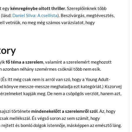
nt egy
kémregénybe oltott thriller
. Szereplőinknek több
 (lásd:
Daniel Silva: A csellista
). Beszivárgás, megtévesztés,
kell vetniük, no meg még számos varázslatot, hogy
tory
gyik
fő téma a szerelem
, valamint a szerelemért meghozott
 azonban néhány szemérmes csóknál több nem esik.
s itt még csak nem is arról van szó, hogy a Young Adult-
wood könyve messze-messze meghaladja ezt kategóriát.) Kszorvej
z érzelmeket kapják meg. De nem a csöpögős verziót, hanem azt,
sajszi története
mindenekelőtt a szerelemről szól
. Az, hogy
, csak mellékszál. És végső soron az sem számít, hogy
a rejtett és bomló dolgok istennője, másképpen az emésztő láng.