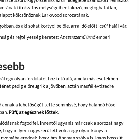
ban szétszóró kígyóistennő, az űr hidegjébe száműzött rémisztő,
yomrának titokzatos mélységeiben lakozó, megfoghatatlan,
alapot kölcsönöznek Larkwood sorozatának.
ban, és aki sokat kortyol belőle, arra idő előtti csúf halál vár.
nság és rejtélyesség keretez;
Az ezerszemű úrnő
emberi
esebb
l egy olyan fordulatot hoz tető alá, amely más esetekben
örténet pedig előreugrik a jövőben, aztán másfél évtizedre
d annak a lehetőségét tette semmissé, hogy halandó hősei
iban.
Püff, az egésznek lőttek.
lódásnak fogod fel. Innentől ugyanis már csak a sorozat nagy
e, hogy milyen nagyszerű lett volna egy olyan könyv a
i nyomába erednek, hogy, hm, finoman szólva is, jogos bosszút