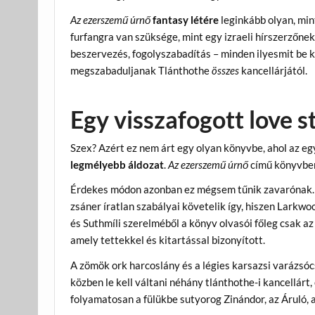
Az ezerszemű úrnő
fantasy létére
leginkább olyan, mi
furfangra van szüksége, mint egy izraeli hírszerzőnek
beszervezés, fogolyszabadítás – minden ilyesmit be 
megszabaduljanak Tlánthothe
összes
kancellárjától.
Egy visszafogott love s
Szex? Azért ez nem árt egy olyan könyvbe, ahol az e
legmélyebb áldozat
.
Az ezerszemű úrnő
című könyvben
Érdekes módon azonban ez mégsem tűnik zavarónak. (É
zsáner íratlan szabályai követelik így, hiszen Lark
és Suthmíli szerelméből a könyv olvasói főleg csak a
amely tettekkel és kitartással bizonyított.
A zömök ork harcoslány és a légies karsazsi varázsóc
közben le kell váltani néhány tlánthothe-i kancellárt
folyamatosan a fülükbe sutyorog Zinándor, az Áruló, 