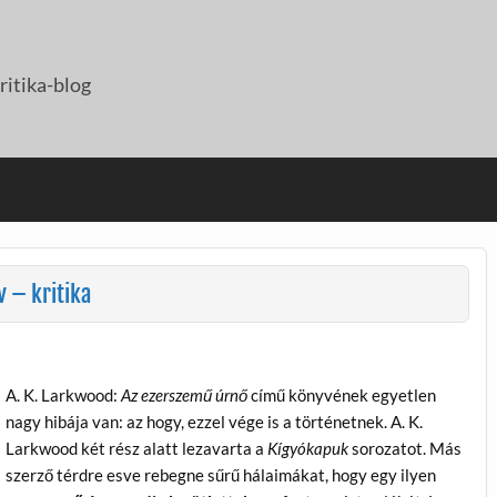
itika-blog
 – kritika
A. K. Larkwood:
Az ezerszemű úrnő
című könyvének egyetlen
nagy hibája van: az hogy, ezzel vége is a történetnek. A. K.
Larkwood két rész alatt lezavarta a
Kígyókapuk
sorozatot. Más
szerző térdre esve rebegne sűrű hálaimákat, hogy egy ilyen