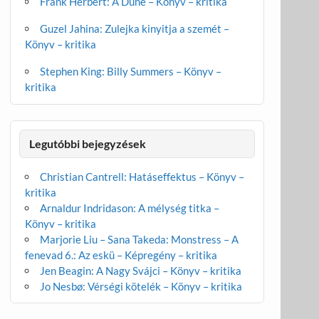
Frank Herbert: A Dűne – Könyv – kritika
Guzel Jahina: Zulejka kinyitja a szemét –
Könyv – kritika
Stephen King: Billy Summers – Könyv –
kritika
Legutóbbi bejegyzések
Christian Cantrell: Hatáseffektus – Könyv –
kritika
Arnaldur Indridason: A mélység titka –
Könyv – kritika
Marjorie Liu – Sana Takeda: Monstress – A
fenevad 6.: Az eskü – Képregény – kritika
Jen Beagin: A Nagy Svájci – Könyv – kritika
Jo Nesbø: Vérségi kötelék – Könyv – kritika