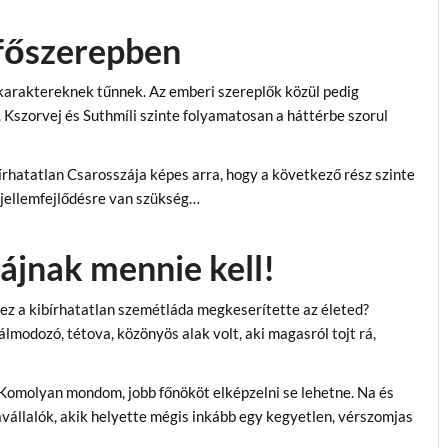
 főszerepben
karaktereknek tűnnek. Az emberi szereplők közül pedig
 Kszorvej és Suthmíli szinte folyamatosan a háttérbe szorul
írhatatlan Csarosszája képes arra, hogy a következő rész szinte
 jellemfejlődésre van szükség…
ájnak mennie kell!
 ez a kibírhatatlan szemétláda megkeserítette az életed?
álmodozó, tétova, közönyös alak volt, aki magasról tojt rá,
 Komolyan mondom, jobb főnököt elképzelni se lehetne. Na és
vállalók, akik helyette mégis inkább egy kegyetlen, vérszomjas