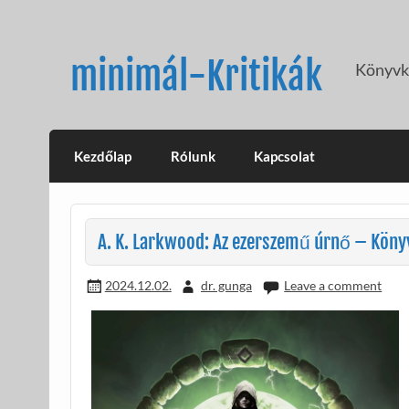
Skip
to
content
minimál-Kritikák
Könyvkr
Kezdőlap
Rólunk
Kapcsolat
A. K. Larkwood: Az ezerszemű úrnő – Könyv
2024.12.02.
dr. gunga
Leave a comment