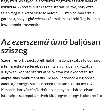
nagyszerű és egyedi alapötlettel
megfogta az isten lábát és
minimum 5 kötetre húzná szét a szériát, sejtve, hogy ezzel
talán meg is alkotta élete fő művét… Hiszen hol van arra a
garancia, hogy legközelebb akár csak megközelítőleg is képes
lesz hasonló színvonalra.
Az ezerszemű úrnő
baljósan
sziszeg
Szerelmes ork csajok, őrült, halottimádó szekták, a földön járó
isteni megtestesülések és számtalan világ, amik között a
Kígyókapukon szó szerint áthajókázva közlekedhetsz.
Az
alapfelállás monumentális.
De ahol Larkwood a legjobbat
alkotta, az mégiscsak az istenek kapcsán sikerült neki. A
Kimondatlan Név című debütáló regényében három olyan
istenség is szerepel, amelyek közül egyetlen egy is dicséretére