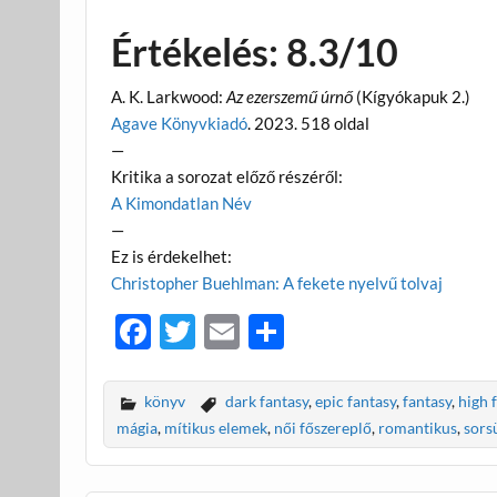
Értékelés: 8.3/10
A. K. Larkwood:
Az ezerszemű úrnő
(Kígyókapuk 2.)
Agave Könyvkiadó
. 2023. 518 oldal
—
Kritika a sorozat előző részéről:
A Kimondatlan Név
—
Ez is érdekelhet:
Christopher Buehlman: A fekete nyelvű tolvaj
F
T
E
O
ac
w
m
ss
e
itt
ail
za
könyv
dark fantasy
,
epic fantasy
,
fantasy
,
high 
b
er
m
mágia
,
mítikus elemek
,
női főszereplő
,
romantikus
,
sors
o
e