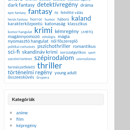
detektívregény
dark fantasy
dráma
fantasy
felnőtté válás
epic fantasy
fbi
kaland
horror
háború
humor
heroic fantasy
katonaság
karakterközpontú
klasszikus
krimi
kémregény
komor hangulat
LMBTQ
magánnyomozó
mágia
mitológia
nyomasztó hangulat
női főszereplő
pszichothriller
romantikus
politikai cselszövés
sci-fi
skandináv krimi
sorozatgyilkos
sport
szépirodalom
szerelmi történet
szürrealizmus
thriller
természetfeletti
történelmi regény
young adult
összeesküvés
űropera
Kategóriák
anime
film
képregény