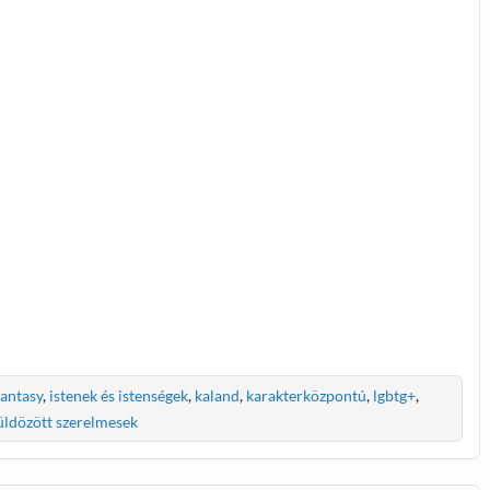
fantasy
,
istenek és istenségek
,
kaland
,
karakterközpontú
,
lgbtg+
,
üldözött szerelmesek