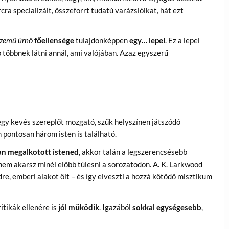
ra specializált, összeforrt tudatú varázslóikat, hát ezt
szemű úrnő
főellensége
tulajdonképpen
egy… lepel
. Ez a lepel
 többnek látni annál, ami valójában. Azaz egyszerű
gy kevés szereplőt mozgató, szűk helyszínen játszódó
pontosan három isten is található.
n megalkotott istened
, akkor talán a legszerencsésebb
nem akarsz minél előbb túlesni a sorozatodon. A. K. Larkwood
re, emberi alakot ölt – és így elveszti a hozzá kötődő misztikum
itikák ellenére is
jól működik
. Igazából
sokkal egységesebb
,