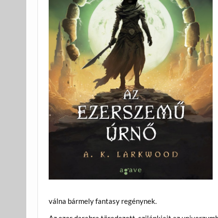
válna bármely fantasy regénynek.