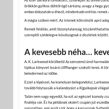
Az ezer darabra töredezett, szilánkjait az univerzum
örökkön gyilkos dühtől égő sárkány, avagy a hegy g
emberáldozatokra éhező, mindentudó entitás remek 
A mágia szűken mért. Az istenek kölcsönzik apró adagok
Remek felállás, amit bizonytalanság, kiszámíthatatla
szereplői szédelegve kóvályognak e díszletek között.
A kevesebb néha… kev
A. K. Larkwood körülbelül
Az ezerszemű úrnő
harmadáná
tipikus könyvet lezáró cliffhanger szokott lenni. A t
beledermed az időbe.
Ezzel a lépéssel, ha komolyan belegondolsz, Larkwoo
tovább folytassák a kalandozást a
Kígyókapuk
világa
Talán nem vagy egyedül, ha ezt az egészet komoly csa
fináléja vár. És ha példának okáért csupán jut eszedb
sorozatban, ami arról szól, hogy a karsazsiak Suthmíl