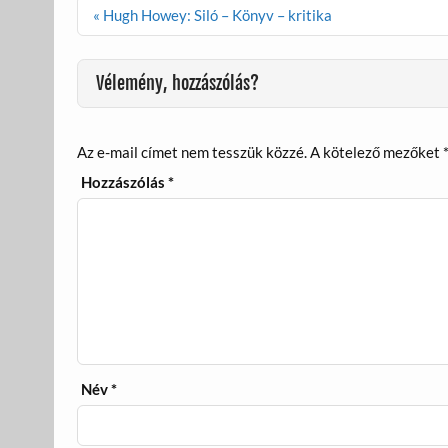
o
g
Bejegyzés
« Hugh Howey: Siló – Könyv – kritika
navigáció
k
Vélemény, hozzászólás?
Az e-mail címet nem tesszük közzé.
A kötelező mezőket
Hozzászólás
*
Név
*