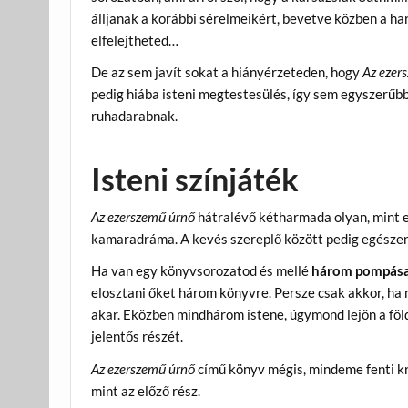
álljanak a korábbi sérelmeikért, bevetve közben a harc
elfelejtheted…
De az sem javít sokat a hiányérzeteden, hogy
Az ezer
pedig hiába isteni megtestesülés, így sem egyszerűbb
ruhadarabnak.
Isteni színjáték
Az ezerszemű úrnő
hátralévő kétharmada olyan, mint e
kamaradráma. A kevés szereplő között pedig egészen 
Ha van egy könyvsorozatod és mellé
három pompása
elosztani őket három könyvre. Persze csak akkor, ha 
akar. Eközben mindhárom istene, úgymond lejön a föld
jelentős részét.
Az ezerszemű úrnő
című könyv mégis, mindeme fenti kr
mint az előző rész.