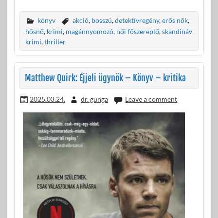
ac
w
m
ss
e
itt
ail
za
könyv
akció
,
bosszú
,
detektívregény
,
erős nők
,
b
er
m
hősnő
,
krimi
,
magánnyomozó
,
női főszereplő
,
skandináv
krimi
,
thriller
o
e
o
g
Matthew Quirk: Éjjeli ügynök – Könyv – kritika
k
2025.03.24.
dr. gunga
Leave a comment