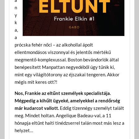
á
n
y
k
a,
a
prócska fehér nőci – az alkohollal ápolt
ellentmondásos viszonnyal és jelentős mértékű
megmentő-komplexussal. Boston bevándorlók által
benépesített Manpattan negyedéből úgy tűnik ki,
mint egy világítótorony az éjszakai tengeren. Akkor
mégis mit keres ott?!
Nos, Frankie az eltűnt személyek specialistája.
Mégpedig a kihűlt ügyeké, amelyekkel a rendőrség
már kudarcot vallott.
Eddig tizennégy személyt talált
meg. Mindet holtan. Angelique Badeau-val, a 11
hónapja eltűnt haiti tinédzserrel talán most más lesz a
helyzet…