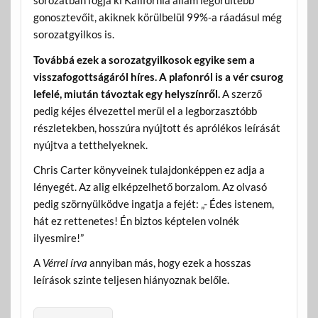
sorozatban fogja ki Kalifornia állam legőrültebb
gonosztevőit, akiknek körülbelül 99%-a ráadásul még
sorozatgyilkos is.
Továbbá ezek a sorozatgyilkosok egyike sem a
visszafogottságáról híres. A plafonról is a vér csurog
lefelé, miután távoztak egy helyszínről.
A szerző
pedig kéjes élvezettel merül el a legborzasztóbb
részletekben, hosszúra nyújtott és aprólékos leírását
nyújtva a tetthelyeknek.
Chris Carter könyveinek tulajdonképpen ez adja a
lényegét. Az alig elképzelhető borzalom. Az olvasó
pedig szörnyülködve ingatja a fejét: „- Édes istenem,
hát ez rettenetes! Én biztos képtelen volnék
ilyesmire!”
A
Vérrel írva
annyiban más, hogy ezek a hosszas
leírások szinte teljesen hiányoznak belőle.