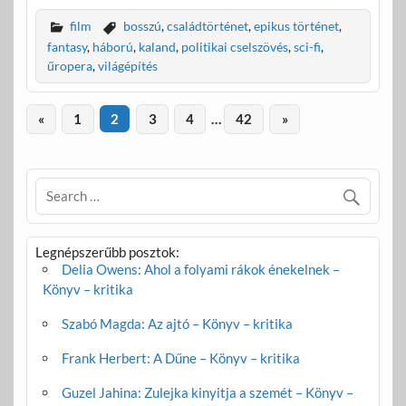
e
itt
ail
za
film
bosszú
,
családtörténet
,
epikus történet
,
b
er
m
fantasy
,
háború
,
kaland
,
politikai cselszövés
,
sci-fi
,
űropera
,
világépítés
o
e
o
g
«
1
2
3
4
…
42
»
k
Legnépszerűbb posztok:
Delia Owens: Ahol a folyami rákok énekelnek –
Könyv – kritika
Szabó Magda: Az ajtó – Könyv – kritika
Frank Herbert: A Dűne – Könyv – kritika
Guzel Jahina: Zulejka kinyitja a szemét – Könyv –