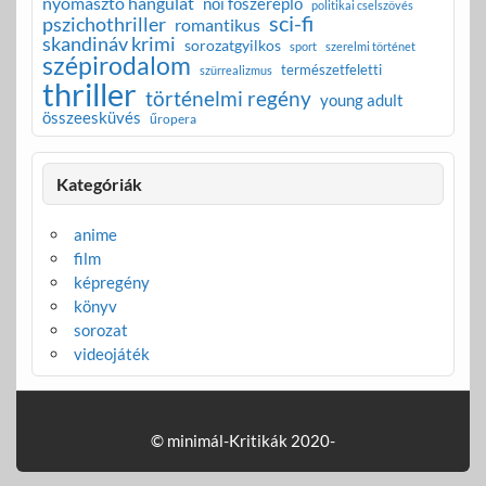
nyomasztó hangulat
női főszereplő
politikai cselszövés
sci-fi
pszichothriller
romantikus
skandináv krimi
sorozatgyilkos
sport
szerelmi történet
szépirodalom
természetfeletti
szürrealizmus
thriller
történelmi regény
young adult
összeesküvés
űropera
Kategóriák
anime
film
képregény
könyv
sorozat
videojáték
© minimál-Kritikák 2020-