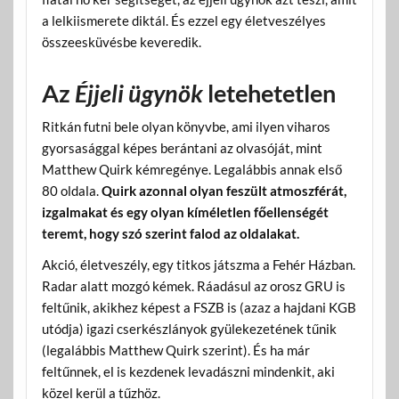
a lelkiismerete diktál. És ezzel egy életveszélyes
összeesküvésbe keveredik.
Az
Éjjeli ügynök
letehetetlen
Ritkán futni bele olyan könyvbe, ami ilyen viharos
gyorsasággal képes berántani az olvasóját, mint
Matthew Quirk kémregénye. Legalábbis annak első
80 oldala.
Quirk azonnal olyan feszült atmoszférát,
izgalmakat és egy olyan kíméletlen főellenségét
teremt, hogy szó szerint falod az oldalakat.
Akció, életveszély, egy titkos játszma a Fehér Házban.
Radar alatt mozgó kémek. Ráadásul az orosz GRU is
feltűnik, akikhez képest a FSZB is (azaz a hajdani KGB
utódja) igazi cserkészlányok gyülekezetének tűnik
(legalábbis Matthew Quirk szerint). És ha már
feltűnnek, el is kezdenek levadászni mindenkit, aki
közel kerül a tűzhöz.