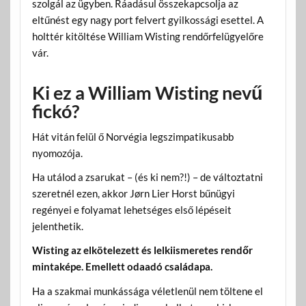
szolgál az ügyben. Ráadásul összekapcsolja az
eltűnést egy nagy port felvert gyilkossági esettel. A
holttér kitöltése William Wisting rendőrfelügyelőre
vár.
Ki ez a William Wisting nevű
fickó?
Hát vitán felül ő Norvégia legszimpatikusabb
nyomozója.
Ha utálod a zsarukat – (és ki nem?!) – de változtatni
szeretnél ezen, akkor Jørn Lier Horst bűnügyi
regényei e folyamat lehetséges első lépéseit
jelenthetik.
Wisting az elkötelezett és lelkiismeretes rendőr
mintaképe. Emellett odaadó családapa.
Ha a szakmai munkássága véletlenül nem töltene el