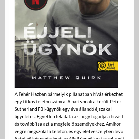
A Fehér Házban bármelyik pillanatban hívás érkezhet
egy titkos telefonszámra. A partvonalra került Peter
Sutherland FBI-ügynök egy éve állandó éjszakai
ügyeletes. Egyetlen feladata az, hogy fogadja a hívást
és továbbítsa azt a megfelelő személyekhez. Amikor
végre megszólal a telefon, és egy életveszélyben lévő
fiatal nő kér segítséget, az éjjeli ügynök azt teszi, amit