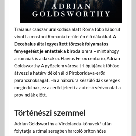
Traianus császár uralkodása alatt Róma több háborút
vívott a mostani Románia területén élő dákokkal.
A
Decebalus által egyesített törzsek folyamatos
fenyegetést jelentettek a birodalomra
– mint ahogy
a rómaiak is a dákokra. Flavius Ferox centurio, Adrian
Goldsworthy A győzelem városa trilógiájának főhőse
átveszi a határvidékén álló Piroboridava-erőd
parancsnokságát. Ha a háborúra készülő dák seregek
megindulnak, ez az erőd jelenti az utolsó védvonalat a
provinciák előtt.
Történészi szemmel
Adrian Goldsworthy a Vindolanda-könyvek* után
folytatja a római seregben harcoló briton hőse