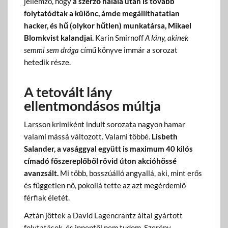
jellemző, hogy
a szerző halála után is tovább
folytatódtak a különc, ámde megállíthatatlan
hacker, és hű (olykor hűtlen) munkatársa, Mikael
Blomkvist kalandjai.
Karin Smirnoff
A lány, akinek
semmi sem drága
című könyve immár a sorozat
hetedik része.
A tetovált lány
ellentmondásos múltja
Larsson krimiként indult sorozata nagyon hamar
valami mássá változott. Valami többé.
Lisbeth
Salander, a vasággyal együtt is maximum 40 kilós
címadó főszereplőből rövid úton akcióhőssé
avanzsált.
Mi több, bosszúálló angyallá, aki, mint erős
és független nő, pokollá tette az azt megérdemlő
férfiak életét.
Aztán jöttek a David Lagencrantz által gyártott
folytatások, és innentől nem tudom. Szerény