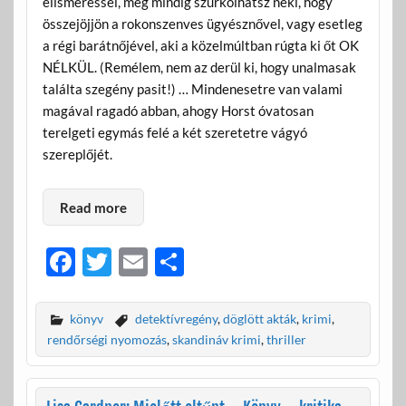
elismeréssel, még mindig szurkolhatsz neki, hogy
összejöjjön a rokonszenves ügyésznővel, vagy esetleg
a régi barátnőjével, aki a közelmúltban rúgta ki őt OK
NÉLKÜL. (Remélem, nem az derül ki, hogy unalmasak
találta szegény pasit!) … Mindenesetre van valami
magával ragadó abban, ahogy Horst óvatosan
terelgeti egymás felé a két szeretetre vágyó
szereplőjét.
Read more
F
T
E
O
ac
w
m
ss
e
itt
ail
za
könyv
detektívregény
,
döglött akták
,
krimi
,
b
er
m
rendőrségi nyomozás
,
skandináv krimi
,
thriller
o
e