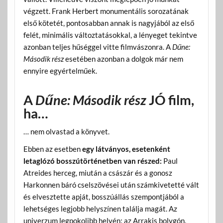
végzett. Frank Herbert monumentális sorozatának
első kötetét, pontosabban annak is nagyjából az első
felét, minimális változtatásokkal, a lényeget tekintve
azonban teljes hűséggel vitte filmvászonra. A
Dűne:
Második rész
esetében azonban a dolgok már nem
ennyire egyértelműek.
A
Dűne: Második rész
JÓ film,
ha…
… nem olvastad a könyvet.
Ebben az esetben
egy látványos, esetenként
letaglózó bosszútörténetben van részed:
Paul
Atreides herceg, miután a császár és a gonosz
Harkonnen báró cselszövései után számkivetetté vált
és elvesztette apját, bosszúállás szempontjából a
lehetséges legjobb helyszínen találja magát. Az
univerzum legpokolibb helyén: az Arrakis bolygón.