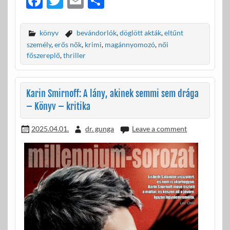
F
T
E
O
ac
w
m
ss
e
itt
ail
za
könyv
bevándorlók
,
döglött akták
,
eltűnt
b
er
m
személy
,
erős nők
,
krimi
,
magánnyomozó
,
női
főszereplő
,
thriller
o
e
o
g
Karin Smirnoff: A lány, akinek semmi sem drága
k
– Könyv – kritika
2025.04.01.
dr. gunga
Leave a comment