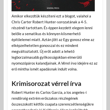
Amikor elkezdtük készíteni ezt a blogot, valahol a
Chris Carter Robert Hunter-sorozatának a 4-5.
részénél tartottam. És éppen kezdett elegem lenni
belőle a sematikus és könnyen kiismerhető
építőelemei miatt. Aztán jött az Egy gonosz elme az
elképzelhetetlen gonosszal és ez mindent
megváltoztatott. Új erőt adott a lehető
legborzalmasabb gyilkosságokban elmerülő
nyomozópáros kalandjainak. A
Vérrel írva
idejére ez az
erő mintha ismét apadásnak indult volna.
Krimisorozat vérrel írva
Robert Hunter és Carlos Garcia, a los angeles-i
rendőrség extrém erőszakos részlegének
összeszokott kétfős csapata szerencsétlenségükre