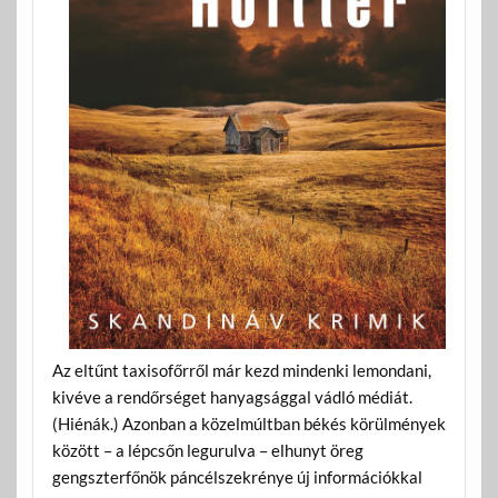
Az eltűnt taxisofőrről már kezd mindenki lemondani,
kivéve a rendőrséget hanyagsággal vádló médiát.
(Hiénák.) Azonban a közelmúltban békés körülmények
között – a lépcsőn legurulva – elhunyt öreg
gengszterfőnök páncélszekrénye új információkkal