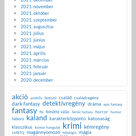
2021. november
2021. október
2021. szeptember
2021. augusztus
2021. július
2021. június
2021. május
2021. április
2021. március
2021. február
2021. január
2020. december
akció
család
családregény
bosszú
antihős
detektívregény
dark fantasy
dráma
epic fantasy
fantasy
horror
felnőtté válás
humor
fbi
heroic fantasy
kaland
katonaság
karakterközpontú
háború
krimi
kémregény
klasszikus
komor hangulat
magánnyomozó
mágia
LMBTQ
mitológia