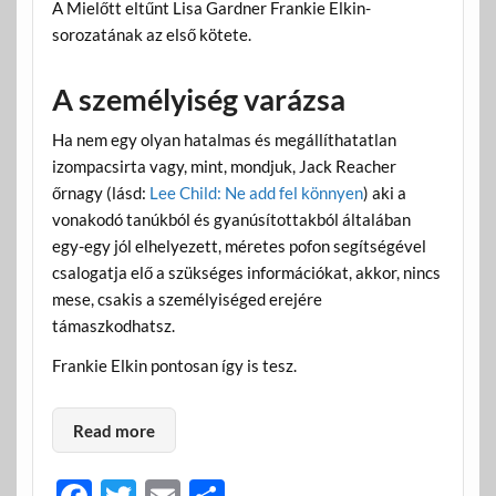
A Mielőtt eltűnt Lisa Gardner Frankie Elkin-
sorozatának az első kötete.
A személyiség varázsa
Ha nem egy olyan hatalmas és megállíthatatlan
izompacsirta vagy, mint, mondjuk, Jack Reacher
őrnagy (lásd:
Lee Child: Ne add fel könnyen
) aki a
vonakodó tanúkból és gyanúsítottakból általában
egy-egy jól elhelyezett, méretes pofon segítségével
csalogatja elő a szükséges információkat, akkor, nincs
mese, csakis a személyiséged erejére
támaszkodhatsz.
Frankie Elkin pontosan így is tesz.
Read more