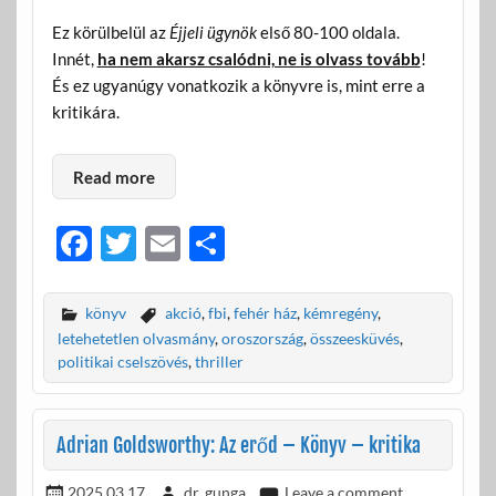
Ez körülbelül az
Éjjeli ügynök
első 80-100 oldala.
Innét,
ha nem akarsz csalódni, ne is olvass tovább
!
És ez ugyanúgy vonatkozik a könyvre is, mint erre a
kritikára.
Read more
F
T
E
O
ac
w
m
ss
e
itt
ail
za
könyv
akció
,
fbi
,
fehér ház
,
kémregény
,
b
er
m
letehetetlen olvasmány
,
oroszország
,
összeesküvés
,
politikai cselszövés
,
thriller
o
e
o
g
Adrian Goldsworthy: Az erőd – Könyv – kritika
k
2025.03.17.
dr. gunga
Leave a comment