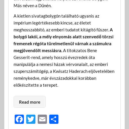
Más néven a Dűnén.
A kietlen sivatagbolygón található ugyanis az
impérium legértékesebb kincse, az életet
meghosszabbító, az emberi tudatot kitágító fűszer.
A
bolygó lakói, a mély elnyomás alatt szenvedő törzsi
fremenek régóta türelmetlenül várnak a számukra
megjövendölt messiásra.
A titokzatos Bene
Gesserit-rend, amely hosszú évezredek óta
manipulálja a nemesi házak vérvonalait, az emberi
szuperszámítógép, a Kwisatz Haderach eljövetelében
reménykedve, már évszázadokkal korábban
előkészítette a terepet.
Read more
F
T
E
O
ac
w
m
ss