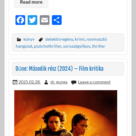
Read more
F
T
E
O
ac
w
m
ss
e
itt
ail
za
könyv
detektívregény
,
krimi
,
nyomasztó
b
er
m
hangulat
,
pszichothriller
,
sorozatgyilkos
,
thriller
o
e
o
g
Dűne: Második rész (2024) – Film kritika
k
2025.02.28.
dr. gunga
Leave a comment