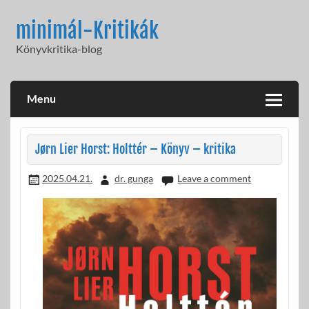
Skip
to
minimál-Kritikák
content
Könyvkritika-blog
Menu
Jørn Lier Horst: Holttér – Könyv – kritika
2025.04.21.
dr. gunga
Leave a comment