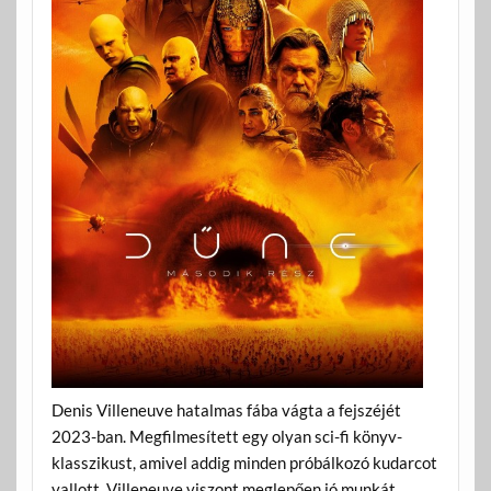
Denis Villeneuve hatalmas fába vágta a fejszéjét
2023-ban. Megfilmesített egy olyan sci-fi könyv-
klasszikust, amivel addig minden próbálkozó kudarcot
vallott. Villeneuve viszont meglepően jó munkát