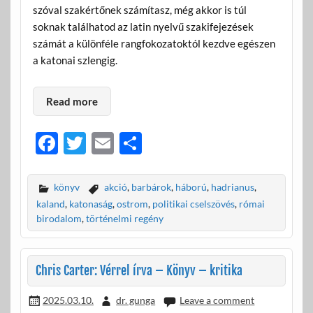
szóval szakértőnek számítasz, még akkor is túl
soknak találhatod az latin nyelvű szakifejezések
számát a különféle rangfokozatoktól kezdve egészen
a katonai szlengig.
Read more
F
T
E
O
ac
w
m
ss
e
itt
ail
za
könyv
akció
,
barbárok
,
háború
,
hadrianus
,
b
er
m
kaland
,
katonaság
,
ostrom
,
politikai cselszövés
,
római
birodalom
,
történelmi regény
o
e
o
g
Chris Carter: Vérrel írva – Könyv – kritika
k
2025.03.10.
dr. gunga
Leave a comment