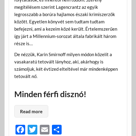
megítélésem szerint Lagencrantz az egyik
legrosszabb a borúra hajlamos északi krimiszerzők
között. Egyetlen könyvét sem tudtam tudtam
befejezni, ami a kezeim közé került. Értelemszerűen
így járt a Millennium-sorozat általa fabrikált három
része is…
De nézzük, Karin Smirnoff milyen módon közelít a
vasakaratú tetovált lányhoz, aki, akárhogy is
számoljuk, két évtized elteltével már mindenképpen
tetovált
nő
.
Minden férfi disznó!
Read more
F
T
E
O