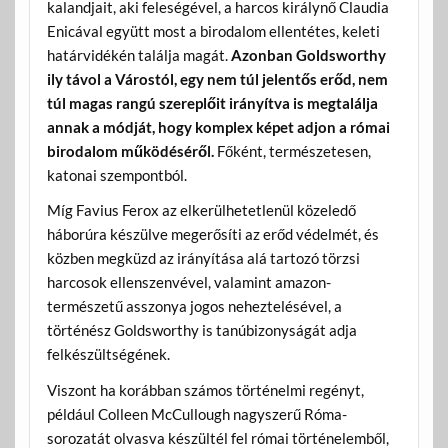
kalandjait, aki feleségével, a harcos királynő Claudia
Enicával együtt most a birodalom ellentétes, keleti
határvidékén találja magát.
Azonban Goldsworthy
ily távol a Várostól, egy nem túl jelentős erőd, nem
túl magas rangú szereplőit irányítva is megtalálja
annak a módját, hogy komplex képet adjon a római
birodalom működéséről.
Főként, természetesen,
katonai szempontból.
Míg Favius Ferox az elkerülhetetlenül közeledő
háborúra készülve megerősíti az erőd védelmét, és
közben megküzd az irányítása alá tartozó törzsi
harcosok ellenszenvével, valamint amazon-
természetű asszonya jogos neheztelésével, a
történész Goldsworthy is tanúbizonyságát adja
felkészültségének.
Viszont ha korábban számos történelmi regényt,
például Colleen McCullough nagyszerű Róma-
sorozatát olvasva készültél fel római történelemből,